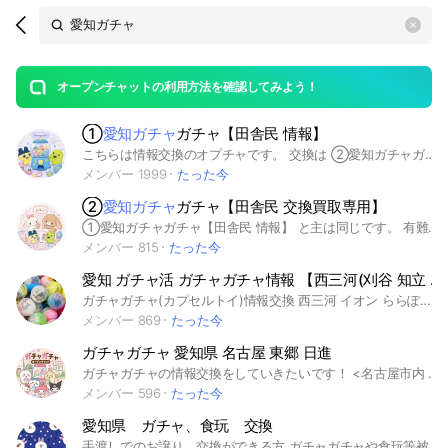
Search
search
OpenChats
area
search
or
Back
rese
messages
オープンチャットの利用方法を確認してみよう！
guide
①
愛知ガチャ
ガチャ【田舎民 情報】
open
こちらは情報交換のオプチャです。 交換は ②愛知ガチャガチャ【田舎民 交換専用】へ 田舎民によるガチャガチャ探しは大変だなと思い作りました!! Xで入荷情報がない地域集まれ〜！ 情報共有しましょう☆ 雑談も楽しくしましょう🫧 #ガチャガチャ #ガチャ活 #愛知県ガチャ #めじるしアクセサリー
メンバー 1999
たった今
②
愛知ガチャ
ガチャ【田舎民 交換買取専用】
①愛知ガチャガチャ【田舎民 情報】 と主は同じです。 有難い事に人数が増えてきて見にくいというお声から交換買取専用を作りました。 情報共有、代行、雑談は①愛知ガチャガチャ【田舎民 情報】 へ #愛知県 #田舎民 #ガチャガチャ #ガチャ活 #めじるしアクセサリー #交換専用
メンバー 815
たった今
愛知 ガチャ活 ガチャガチャ情報 【西三河(刈谷 知立 安城 付近)】
ガチャガチャ(カプセルトイ)情報交換 西三河 イオン ららぽーと 等 近辺の地域の情報歓迎 ご協力お願いします！ #刈谷#安城#知立#愛知#西三河#ガチャガチャ#ガチャ活
メンバー 869
たった今
ガチャガチャ 愛知県 名古屋 東郷 日進
ガチャガチャの情報交換をしていきたいです！ <名古屋市内 東郷 日進>中心 ほかのオプチャへの情報横流し禁止 少数精鋭 投稿無い方は退会させていただきます #ガチャガチャ #ガチャ #名古屋 #愛知 #東郷 #日進 #サンリオ #ちいかわ #めじるし
メンバー 596
たった今
愛知県 ガチャ、食玩 交換
手渡しでのお譲り、交換ができる方 ガチャガチャや食玩等被った物や希望の物じゃなかった物等を思いやりを持って交換出来ると嬉しいです。 #ガチャ #ガチャガチャ #食玩 #たまごっち #シール #交換 #シルパト #ガチャ活 #めじるし #ヨッシー #めじるしアクセサリー #シュガバニ #ピクミン #ハンターハンター