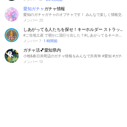
愛知ガチャ
ガチャ情報
愛知のガチャガチャのオプチャです！ みんなで楽しく情報交換しましょう(*^^*) #ガチャ #愛知 #シール #ガチャガチャ
メンバー 25
しあがってる人たちを探せ！キーホルダー ストラップ ガチャ ガシャ おもしろ かわいい コレクター💪🏼
#ご当地土産 で密かに流行り出した？#しあがってるキーホルダー？ストラップ？の #情報 ℹ️を #交換 しましょー！ 面白い、可愛い、気に入ったガチャの紹介も募集🐣 #しあがってる #仕上がってる #キーホルダー #ストラップ #おみやげ #物産展 #お土産 #コレクション #推し #収集 #集める #バズる #バエル #映える #ご当地 #キャラ #キャラクター #全国 #謎 #なぞ #団体 #ガチャ #ガシャ #ガチャポン #ガシャポン #ガチャガチャ #かわいい #面白い #などなど 北海道 青森 秋田 岩手 宮城 山形 福島 新潟 茨城 栃木 群馬 埼玉 千葉 東京 神奈川 山梨 長野 静岡 愛知 岐阜 富山 石川 福井 滋賀 三重 和歌山 京都 奈良 大阪 兵庫 鳥取 島根 広島 山口 香川 徳島 高知 愛媛 福岡 長崎 佐賀 大分 熊本 宮崎 鹿児島 沖縄 海外
メンバー 7
1 時間前
ガチャ活💕愛知県内
小牧&春日井周辺のガチャ情報をみんなで共有🌺 #愛知 #ガチャ #ガチャガチャ #カプセルトイ
メンバー 13