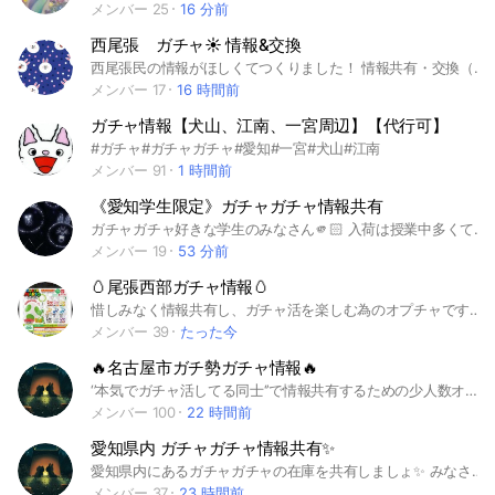
メンバー 25
16 分前
西尾張 ガチャ☀️ 情報&交換
西尾張民の情報がほしくてつくりました！ 情報共有・交換（手渡し・郵送）・代行・お譲り等ありで考えています🌼 思いやりを持って行動しましょう #ガチャ #食玩 #愛知 #尾張 #西尾張 #愛西 #津島 #稲沢 #一宮 #あま #弥富
メンバー 17
16 時間前
ガチャ情報【犬山、江南、一宮周辺】【代行可】
#ガチャ#ガチャガチャ#愛知#一宮#犬山#江南
メンバー 91
1 時間前
《愛知学生限定》ガチャガチャ情報共有
ガチャガチャ好きな学生のみなさん🫵🏻 入荷は授業中多くて絶望ですよね…🌀 そんな私達学生も協力して欲しいガチャGETしましょう！！ 愛知県のガチャガチャ情報共有です! ☆愛知県内全域
メンバー 19
53 分前
🥚尾張西部ガチャ情報🥚
惜しみなく情報共有し、ガチャ活を楽しむ為のオプチャです🐣‪ #愛知#名古屋#ガチャガチャ#ガチャ情報#ガチャ活#ガチャガチ勢#ガチャ入荷情報#めじるしアクセサリー
メンバー 39
たった今
🔥名古屋市ガチ勢ガチャ情報🔥
‘’本気でガチャ活してる同士‘’で情報共有するための少人数オプチャです 情報共有できる方のみ参加お願いします #愛知県#名古屋#ガチャガチャ#めじるしアクセサリー#ガチャ情報#ガチャ活#カプセルトイ#入荷情報#ガチャ交換
メンバー 100
22 時間前
愛知県内 ガチャガチャ情報共有✨
愛知県内にあるガチャガチャの在庫を共有しましょ✨ みなさんで協力して、ガチャ活頑張りましょ💪 ⚠️注意⚠️ ○参加後、必ずノートの確認お願いします！ ○在庫状況等のみを載せてください ○リプライではなく、スレッドを使いお話お願いします ○質問等はサブをお使いください ルールを守って楽しいガチャ活にしましょ♪ #カプセルトイ#ガチャガチャ#情報共有 #愛知県#ガチャ活
メンバー 37
23 時間前