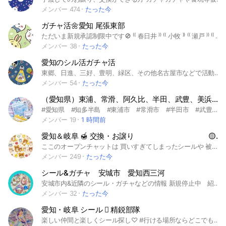
メンバー 474
たった今
ガチャ活🌼愛知 尾張東部
ただいま新規承認制限中です🚫 ⁽⁽ 春日井 ⁾⁾ ⁽⁽ 小牧 ⁾⁾ ⁽⁽ 瀬戸 ⁾⁾ ⁽⁽ 尾張旭 ⁾⁾ ⁽⁽ 長久手 ⁾⁾ ⁽⁽ 守山 ⁾⁾ ⁽⁽ 豊山 ⁾⁾ ⁽⁽ 北名古屋 ⁾⁾ 周辺のガチャ情報を みんなで共有しましょう🍎🫖 少人数でまったり楽しくガチャ活できればと思います💫 未成年❌ #愛知 #ガチャ #ガチャガチャ #カプセルトイ #ちいかわ #ちいかわめじるし #サンリオ #サンリオめじるし #めじるしアクセサリー #シール
メンバー 38
たった今
愛知のシル活ガチャ活
東郷、日進、三好、豊明、緑区、その他名古屋市などで活動💨 シール&ガチャの情報をリアルタイムで発信🗣️ 代行等協力できる方大歓迎🤝✨ サブトークで交換買取取引もできます！ 少人数で協力できる方のみ参加お願いします🙇‍♀️🩵💦 発言行動ない方退会させていただきます🙇‍♀️🩵💦 大人数オプではできない協力できるチームです🩵✨
メンバー 54
たった今
（愛知県）東浦、常滑、阿久比、半田、武豊、美浜でシール探しの旅（100均シール❌）
#愛知県 #知多半島 #東浦市 #常滑市 #半田市 #武豊町 #美浜町 #ボンボンドロップシール #ジェルプチドロップステッカー #ボンドロ #プチドロ #立体シール #シル活 #ディズニー #ちいかわ #たまごっち 立体シールを探すのには1人では限界がある…でも周りに探しているシル友がいない。だからこそ協力をしあいたい！ただたくさんいすぎるのも情報が多すぎて困る…という気持ちを元にこちらを作成しました。人数は20-30人を予定しています。オプ主はガチャや玩具も好きなので、そのような方はサブオプで集まって居ます🧸🤖✨100均のシールは載せない予定ですが、希望が多ければ載せてもいいかなとは考えています。楽しくワイワイ出来たら嬉しいです🌈ルールは詳細を見てください。名前は1文字の名前、顔文字や数字、絵文字のみの方は禁止としています。全て読んだ方は参加の承認時に🌼をメッセージ最後につけてください。よろしくお願いします。
メンバー 19
1 時間前
愛知＆岐阜 🍯 交換・お譲り 🟡シール🟠ガチャ
ここのオープンチャットは 買いすぎてしまったシールや 被ってしまったガチャなどを 交換したり譲ったりする空間です♡
メンバー 249
たった今
シール&ガチャ 安城市 愛知西三河
安城市内&近隣のシール・ガチャなどの情報 新規停止中 紹介のみ参加⭕️le 以前参加されていた方は再参加⭕️mon
メンバー 32
たった今
愛知・岐阜 シール 🪎 精鋭部隊
楽しい仲間と楽しくシール探し♡ #行ける場所ならどこでもOK #シルパト #シル活 #ガチャパト #ガチャ活 #ガチ勢 #愛知県 #岐阜県