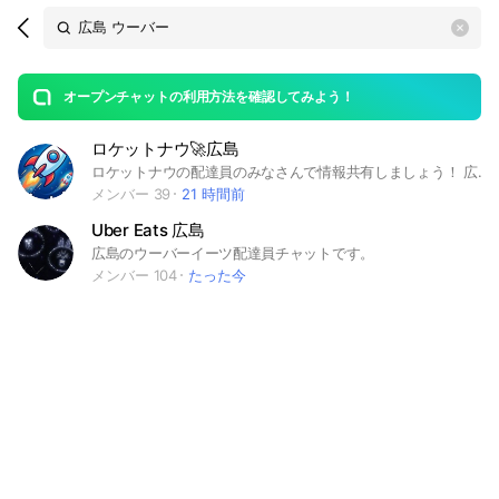
Search
search
OpenChats
area
search
or
Back
rese
messages
オープンチャットの利用方法を確認してみよう！
guide
ロケットナウ🚀広島
open
ロケットナウの配達員のみなさんで情報共有しましょう！ 広島エリアのフーデリ配達員ならどなたでも大歓迎です。 【対象】 ロケットナウ、ウーバーイーツ（Uber Eats）、ウォルト（Wolt）、出前館、メニュー（menu）など。 稼働状況、鳴り具合、地蔵スポット、トラブル相談など、リアルタイムな情報交換に活用してください。他社メインの方も大歓迎！◎ #ロケットナウ #広島 #配達員 #ウーバーイーツ #UberEats #Wolt #ウォルト #出前館 #フーデリ #軽貨物
メンバー 39
21 時間前
Uber Eats 広島
広島のウーバーイーツ配達員チャットです。
メンバー 104
たった今