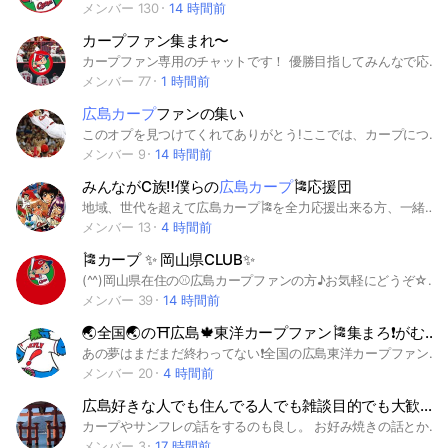
メンバー 130
14 時間前
カープファン集まれ〜
カープファン専用のチャットです！ 優勝目指してみんなで応援しましょう！ 他球団ファンの方(カープ兼任を除く)は 参加しないようにお願いします。 #広島東洋カープ #カープファンと繋がりたい #LM系列
メンバー 77
1 時間前
広島カープ
ファンの集い
このオプを見つけてくれてありがとう!ここでは、カープについて語ったり、活躍を一緒に見届けるオプです。学生を中心に活動する楽しいオプ(にしたい)です!ぜひそこのあなた、このオプに参加して応援しましょう! #プロ野球#広島東洋#カープ#燃ゆ#学生
メンバー 9
14 時間前
みんながC族‼️僕らの
広島カープ
🎏応援団
地域、世代を超えて広島カープ🎏を全力応援出来る方、一緒に楽しく応援トークしましょうo(^o^)o
メンバー 13
4 時間前
🎏カープ ✨ 岡山県CLUB✨
(^^)岡山県在住の⚾広島カープファンの方♪お気軽にどうぞ☆ もちろん 岡山県ゆかりの方や岡山県外の近郊の方も大歓迎！ #岡山県 #倉敷市 #福山市 #カープ #広島東洋カープ #雑談 #大人 #岡山市 #広島県 #広島市 #プロ野球 #野球 #セ・リーグ#パ・リーグ #メジャーリーグ #津山市 #備前市 #浅口市 #井原市 #堂林翔太 #菊池涼介 ＃マツダスタジアム #ズムスタ #岡山 #広島 #美作市 ＃赤磐市 #倉敷 ＃福山 #巨人 #阪神タイガース #タイガース #阪神 #中日ドラゴンズ #中日 #ドラゴンズ #ヤクルトスワローズ #横浜ベイスターズ #ソフトバンクホークス #千葉ロッテマリーンズ #オリックス・バファローズ #西武ライオンズ #楽天イーグルス #日本ハムファイターズ #九里亜蓮 #大瀬良大地 #森下暢仁 #會澤翼 #坂倉将吾 #磯村嘉孝 #小園海斗 秋山翔吾 #野間峻祥 #松山竜平 #総社市 #瀬戸内市 #玉野市 #笠岡市 #NPB
メンバー 39
14 時間前
🌏全国🌏の⛩️広島🍁東洋カープファン🎏集まろ❗️がむ(しゃ)らに応援トークꉂꉂꉂ📣日常トーク👪
あの夢はまだまだ終わってない❗️全国の広島東洋カープファン🎏集まってわいわい٩(ˊᗜˋ*)و♪盛り上げよー
メンバー 20
4 時間前
広島好きな人でも住んでる人でも雑談目的でも大歓迎！
カープやサンフレの話をするのも良し。 お好み焼きの話とか広島の状況を話すのもあり！ 広島関係だったらなんでもありです！ 主は広島生まれで福岡に住んでます。 そういう方も大歓迎！ 気になったらとりあえず入ってみて！よろしく〜！ もちろん広島に詳しくなくても普通に雑談目的でも構いませんよ！ #お好み焼き #電光石火 #Minamoa #ゆめタウン #カープ #サンフレ #サンフレッチェ広島 #広島の状況
メンバー 3
17 時間前