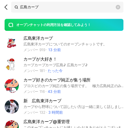
Search
search
OpenChats
area
search
or
Back
rese
messages
オープンチャットの利用方法を確認してみよう！
guide
広島東洋カープ
open
広島東洋カープについてのオープンチャットです。
メンバー 919
13 分前
カープが大好き！
カープカープカープ広島♪ 広島カープ♪
メンバー 181
たった今
カープ好きのカープ純正が集う場所
プロスピのカープ純正の集う場所です。 極力広島純正のみ参加して欲しいです。初心者でも大歓迎、どんなことでも相談に乗れます。＃カープ ＃プロスピ
メンバー 116
43 分前
新 広島東洋カープ
カープやら野球について話したい方は一緒に楽しく話しましょう！ オフシーズンは野球以外のことを語り合ってもいいですよ〜笑笑
メンバー 132
3 時間前
広島東洋カープ@重管理
このオープンチャットにお越しいただきありがとうございます。 某チャットが、無法地帯となり、私が今後管理させていただきます。 #広島東洋カープ #プロ野球 #セ・リーグ #マツダスタジアム #広島 #由字 #カープ女子 #大瀬良大地 #小園海斗 #野間峻祥 #秋山翔吾 #菊池涼介 #上本崇司 #堂林翔太 #床田寛樹 #アドゥワ誠 #坂倉将吾 #會澤翼 #九里亜蓮 #森翔平 #常廣羽也斗 #森下暢仁 #栗林良吏 #中崎翔太 #矢崎拓也 #田中広輔 #矢野雅哉 #松山竜平 #田村俊介 #