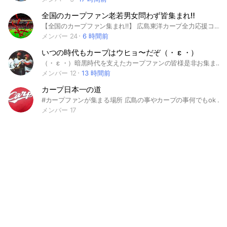
全国のカープファン老若男女問わず皆集まれ‼️
【全国のカープファン集まれ‼️】 広島東洋カープ全力応援コミュニティ📣🎈 全国のカープ男子・カープ女子のみなさん‼️Welcome‼️✊😄 年齢・性別・ファン歴は一切不問‼️ 初心者から熱狂的なベテランまで、カープが好きな人なら誰でも大歓迎の応援コミュニティです😀 試合の実況や感想、注目選手の話題、現地観戦の報告など、カープに関することなら何でも気軽にトークして、みんなで一緒に盛り上がりましょう‼️ ⚠️【超重要】当チャットは承認制です入会時のトラブル防止のため、承認制にしています😀 ご参加の際は、必ず以下の2点を正しく設定・記入してください😀 不足がある場合は承認できませんのでご注意ください‼️ ①初期設定以外の「アイコン」を設定すること‼️ ②「ファン歴・推し選手」を記入すること‼️ （記入例）「10年 / 菊池選手」 🚨 安心・安全に楽しむためのルール（必読） 参加者全員が居心地よく、リスペクトを持って全力で応援するために、以下のルールをお守りください😀 【歓迎すること】試合中のリアルタイム実況や応援試合の感想や選手へのポジティブなコメント現地観戦の様子やグッズ、イベント情報の共有 【禁止事項】選手、監督、球団、他球団、および参加者への誹謗中傷や過度な批判個人情報の掲載（LINE ID、QRコード、本名、連絡先など）出会い目的、勧誘、広告、営業行為荒らし行為や不快感を与える投稿 🔰 承認されて参加したらまずは…ノートのルールを確認してから参加してください‼️ みんなで仲良く‼️マナーを守って‼️ 全力でカープを応援しましょう‼️ 皆様のご参加を心よりお待ちしております‼️✊🔥
メンバー 24
6 時間前
いつの時代もカープはウヒョ〜だぞ（・ ε ・）
（・ ε ・）暗黒時代を支えたカープファンの皆様是非お集まり下さい。再び来るであろう黄金期に向けて楽しく今のカープを応援しましょう(=ﾟωﾟ)ﾉぃぉぅ 誹謗中傷、采配等の批判が多め、煽りキャラな方は退室頂くかも知れません。カープファンで楽しくコミュニケーションがとれる方々をお待ちしておりますσ(´ω｀*) #広島東洋カープ #山本浩二 #三村敏之 #達川光男 #ブラウン #野村謙二郎 #緒方孝市 #佐々岡真司 #プロ野球 #ウヒョスレ #暗黒時代 #カープ #地鶏トレーニング #けん玉トレーニング #クモ男 #まあええことよ #安仁屋宗八 #RCC #中国新聞 #大本営 #ピーコ #広島 #広島市民球場 #大下剛史 #鬼軍曹 #暗黒期 #監督 #本部長 #MAZDA #マツダ #松田 #侍ジャパン
メンバー 12
13 時間前
カープ日本一の道
#カープファンが集まる場所 広島の事やカープの事何でもok 誹謗中傷、荒らし✖️ 盛り上げてくれる方カープファン大歓迎
メンバー 17