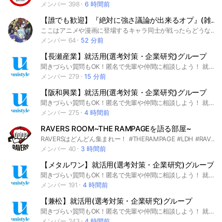
メンバー 398
6 時間前
【誰でも歓迎】『絶対に強さ議論が出来るオプ』(雑談OK・特殊スキルを用いたオセロも可)
ここはアニメや漫画に登場するキャラ同士が戦ったらどうなるかを議論するオプです (※管理人が考案したアニメや漫画に登場する特殊能力を使って行う複数人対戦可能なオセロが出来るオプでもあります) 見る専でもいいので気軽に参加してくれたら嬉しいです 因みにこのオプの名前が『絶対に強さ議論が出来るオプ』である理由は、強いと思うキャラの詳細を書いてから管理人をメンションすれば、元強さ議論中毒だった管理人が来て絶対に議論になるからです(笑) 以下、ここのオプの説明です 議論対象に有名か無名かは関係ない為、強さ議論に出したいキャラが居るのであれば積極的にそのキャラの詳細を書き込む事を推奨する キャラの強さに応じて序列を決める制度であるランキングを設けている為、自分が強いと思うキャラの詳細を書き込んでくれたなら、そのキャラがランキングの何処に位置する強さを持つキャラとなるかを議論によって決めるものとする ランキングに異論が出た場合は、どのような理由で異議があるのかを確認した後に序列変更を行うものとするが、序列変更に反対する者が出た場合は、議論の勝敗によって序列変更を行うか否かを決めるものとする デマや間違いがあった場合はデマや間違いがあったキャラの評価を見直す為の議論を行うものとする オリキャラによる議論を行うルーム等も存在してる為、自身が作成したオリキャラを使って他の者が作成したオリキャラと対戦する事が可能 以上 以下検索用 #強さ比べ #強さ議論 #最強議論 #アニメ #漫画 #ラノベ #めだかボックス #野生のラスボスが現れた！ #問題児たちが異世界から来るそうですよ？ #盾の勇者の成り上がり #勇者召喚に巻き込まれたけど、異世界は平和でした #トリニティセブン #GetBackers #ロクでなし魔術講師と禁忌教典 #魔王学院の不適合者 #即死チートが最強すぎて、異世界のやつらがまるで相手にならないんですが。 #転生したらスライムだった件 #とある魔術の禁書目録 #うみねこのなく頃に #神咒神威神楽 獅子目言彦、ルファス、クロムエイナ、逆廻十六夜、岩谷尚文、春日アラタ、赤屍蔵人、グレンレイダース、アノス、高遠夜霧、リムル、右方のフィアンマ、フェザリーヌ、第六天波旬
メンバー 64
52 分前
【長瀬産業】就活用(選考対策・企業研究)グループ
聞きづらい質問もOK！匿名で先輩や仲間に相談しよう！ 就活サイトunistyleが運営する長瀬産業の就活情報(選考対策/企業研究)共有グループです。 #就活 #長瀬産業 #専門商社業界 #インターンシップ #本選考 #unistyle #ユニスタイル #面接 #採用 #内定 #ES #エントリーシート #自己分析 #業界研究 #企業研究 #自己PR #ガクチカ #学生時代頑張ったこと #志何望動機 #webテスト #ウェブテスト #GD #グループディスカッション #グルディス #OB訪問 #企業選び #就活対策 #就活準備 #大手企業 #日系企業 ▼unistyleが運営する専門商社のオプチャグループ▼ メタルワン / 伊藤忠丸紅鉄鋼（MISI) / 阪和興業 / 日鉄物産 / 豊島 / 岩谷産業 / JFE商事 / 長瀬産業 / 兼松 / 岡谷鋼機 / 三菱食品 / 伊藤忠食品 / 山善 / 伊藤忠エネクス / 日本アクセス / PALTAC（パルタック） / 三井食品 / ユアサ商事 / 加藤産業 / マクニカ / あらた / 全日空商事 / 帝人フロンティア / 住友商事グローバルメタルズ / 蝶理 / UACJ(旧 古河スカイ) / 豊通マテリアル ▼長瀬産業の企業研究はこちらから▼ https://x.gd/EY39E
メンバー 279
15 分前
【阪和興業】就活用(選考対策・企業研究)グループ
聞きづらい質問もOK！匿名で先輩や仲間に相談しよう！ 就活サイトunistyleが運営する阪和興業の就活情報(選考対策/企業研究)共有グループです。 #就活 #阪和興業 #専門商社業界 #インターンシップ #本選考 #unistyle #ユニスタイル #面接 #採用 #内定 #ES #エントリーシート #自己分析 #業界研究 #企業研究 #自己PR #ガクチカ #学生時代頑張ったこと #志何望動機 #webテスト #ウェブテスト #GD #グループディスカッション #グルディス #OB訪問 #企業選び #就活対策 #就活準備 #大手企業 #日系企業 ▼unistyleが運営する専門商社のオプチャグループ▼ メタルワン / 伊藤忠丸紅鉄鋼（MISI) / 阪和興業 / 日鉄物産 / 豊島 / 岩谷産業 / JFE商事 / 長瀬産業 / 兼松 / 岡谷鋼機 / 三菱食品 / 伊藤忠食品 / 山善 / 伊藤忠エネクス / 日本アクセス / PALTAC（パルタック） / 三井食品 / ユアサ商事 / 加藤産業 / マクニカ / あらた / 全日空商事 / 帝人フロンティア / 住友商事グローバルメタルズ / 蝶理 / UACJ(旧 古河スカイ) / 豊通マテリアル ▼阪和興業の企業研究はこちらから▼ https://x.gd/4s2yz
メンバー 275
4 時間前
RAVERS ROOM~THE RAMPAGEを語る部屋~
RAVERSはどんどん集まれー！ #THERAMPAGE #LDH #RAVERS #LIKIYA #陣 #RIKU #神谷健太 #与那嶺瑠唯 #山本彰吾 #川村壱馬 #吉野北人 #岩谷翔吾 #浦川翔平 #藤原樹 #武知海青 #長谷川慎 #龍 #鈴木昂秀 #後藤拓磨 #ランペ #EXILETRIBE
メンバー 40
3 時間前
【メタルワン】就活用(選考対策・企業研究)グループ
聞きづらい質問もOK！匿名で先輩や仲間に相談しよう！ 就活サイトunistyleが運営するメタルワンの就活情報(選考対策/企業研究)共有グループです。 #就活 #メタルワン #専門商社業界 #インターンシップ #本選考 #unistyle #ユニスタイル #面接 #採用 #内定 #ES #エントリーシート #自己分析 #業界研究 #企業研究 #自己PR #ガクチカ #学生時代頑張ったこと #志何望動機 #webテスト #ウェブテスト #GD #グループディスカッション #グルディス #OB訪問 #企業選び #就活対策 #就活準備 #大手企業 #日系企業 ▼unistyleが運営する専門商社のオプチャグループ▼ メタルワン / 伊藤忠丸紅鉄鋼（MISI) / 阪和興業 / 日鉄物産 / 豊島 / 岩谷産業 / JFE商事 / 長瀬産業 / 兼松 / 岡谷鋼機 / 三菱食品 / 伊藤忠食品 / 山善 / 伊藤忠エネクス / 日本アクセス / PALTAC（パルタック） / 三井食品 / ユアサ商事 / 加藤産業 / マクニカ / あらた / 全日空商事 / 帝人フロンティア / 住友商事グローバルメタルズ / 蝶理 / UACJ(旧 古河スカイ) / 豊通マテリアル ▼メタルワンの企業研究はこちらから▼ https://x.gd/p0x8K
メンバー 191
4 時間前
【兼松】就活用(選考対策・企業研究)グループ
聞きづらい質問もOK！匿名で先輩や仲間に相談しよう！ 就活サイトunistyleが運営する兼松の就活情報(選考対策/企業研究)共有グループです。 #就活 #兼松 #専門商社業界 #インターンシップ #本選考 #unistyle #ユニスタイル #面接 #採用 #内定 #ES #エントリーシート #自己分析 #業界研究 #企業研究 #自己PR #ガクチカ #学生時代頑張ったこと #志何望動機 #webテスト #ウェブテスト #GD #グループディスカッション #グルディス #OB訪問 #企業選び #就活対策 #就活準備 #大手企業 #日系企業 ▼unistyleが運営する専門商社のオプチャグループ▼ メタルワン / 伊藤忠丸紅鉄鋼（MISI) / 阪和興業 / 日鉄物産 / 豊島 / 岩谷産業 / JFE商事 / 長瀬産業 / 兼松 / 岡谷鋼機 / 三菱食品 / 伊藤忠食品 / 山善 / 伊藤忠エネクス / 日本アクセス / PALTAC（パルタック） / 三井食品 / ユアサ商事 / 加藤産業 / マクニカ / あらた / 全日空商事 / 帝人フロンティア / 住友商事グローバルメタルズ / 蝶理 / UACJ(旧 古河スカイ) / 豊通マテリアル ▼兼松の企業研究はこちらから▼ https://x.gd/zHCvW
メンバー 243
4 時間前