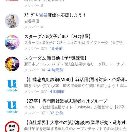
メンバー 6
ｽﾀｰﾀﾞﾑ
岩谷
麻優を応援しよう！
岩谷麻優
メンバー 4
スターダム&女子ﾌﾟﾛﾚｽ【ﾒｲﾝ部屋】
スターダム&女子ﾌﾟﾛﾚｽへようこそ🤗 ライブトーク（音声会話機能）開催中！ 女子プロレスの話し、男子プロレス、海外プロレス、格闘技の話しもOK その他プロレス以外の雑談OKです サブトークルームもありますので【メイン部屋】プラス好きな部屋に入ってください お気軽に参加ください（ROM専可） 部屋のルール及びLINEオプチャ規約は厳守ください スターダムファン 東京女子プロレスファン センダイガールズファン アイスリボンファン プロレスリングWAVEファン ワールドプロレスリングDIANAファン SEAdLINNNGファン PURE-Jファン Prominenceファン 我闘雲舞ファン YMZファン Hotシュシュファン 女子プロレスファンなら誰でもOKです♪ #マリーゴールド #MARIGOLD #WWE #AEW #ロッシー小川 #新日本プロレス #njpw #格闘技 #STARDOM #スターダム #プロレス #女子プロレス #STARS #岩谷麻優 ＃飯田沙耶 #羽南 #コグマ #葉月 #向後桃 #Queen'sQuest #AZM #林下詩美 #上谷沙弥 #妃南 #レディC #天咲光由 #大江戸隊 #刀羅ナツコ #鹿島沙希 #吏南 #琉悪夏 #フキゲンです #スターライト・キッド #渡辺桃 #Donna del Mondo #ジュリア 舞華 #ひめか #なつぽい #テクラ #桜井まい #COSMIC ANGELS 中野たむ #ウナギサヤカ #白川未奈 #月山和香 #GOD's Eye #朱里 #MIRAI #壮麗亜美 #女子プロレス #マーベラス #東京女子 #アイスリボン #WAVE #センダイガールズ #仙女 #noah #全日本プロレス #Pure-J #DDT 大日本プロレス #FREEDOMS #YMG #プロミネンス #我闘雲舞 #DIANA
メンバー 374
18 分前
スターダム 新日他【予想&速報】
新日本プロレス.ｽﾀｰﾀﾞﾑ他試合結果や 各リーグ戦、トーナメント（G1、5☆STAR、ニュージャパンカップ他）を予想するｵｰﾌﾟﾝﾁｬｯﾄです 新日、ｽﾀｰﾀﾞﾑ以外の予想もする予定ですのでお気軽に参加ください #女子プロレス #STARDOM #スターダム #マリーゴールド #MARIGOLD ＃ゴッデスリーグ ＃ゴッデス #5スター #IWGP女子 #トライアングルダービー 予想、速報専門部屋 ネタバレ注意です #女子プロレス 全般 特に スターダム好きな方集まれ！ お気軽にご参加ください #プロレス って最高ですって思ってる方 楽しくチャットしましょう！ #マリーゴールド #プロレス #女子プロレス #STARDOM #スターダム #プロレス #女子プロレス #STARS #岩谷麻優 ＃飯田沙耶 #羽南 #コグマ #葉月 #向後桃 #Queen'sQuest #AZM #林下詩美 #上谷沙弥 #妃南 #レディC #天咲光由 #大江戸隊 #刀羅ナツコ #鹿島沙希 #吏南 #琉悪夏 #フキゲンです #スターライト・キッド #渡辺桃 #Donna del Mondo #ジュリア 舞華 #ひめか #なつぽい #テクラ #桜井まい #COSMIC ANGELS 中野たむ #ウナギサヤカ #白川未奈 #月山和香 #GOD's Eye #朱里 #MIRAI #壮麗亜美 #女子プロレス #マーベラス #東京女子 #アイスリボン #WAVE #センダイガールズ #仙女 #新日本プロレス #大日本プロレス #全日本プロレス 東京女子 #WAVE #NOAH
メンバー 34
4 時間前
【伊藤忠丸紅鉄鋼(MISI)】就活用(選考対策・企業研究)グループ
聞きづらい質問もOK！匿名で先輩や仲間に相談しよう！ 就活サイトunistyleが運営する伊藤忠丸紅鉄鋼（MISI)の就活情報(選考対策/企業研究)共有グループです。 #就活 #伊藤忠丸紅鉄鋼（MISI) #専門商社業界 #インターンシップ #本選考 #unistyle #ユニスタイル #面接 #採用 #内定 #ES #エントリーシート #自己分析 #業界研究 #企業研究 #自己PR #ガクチカ #学生時代頑張ったこと #志何望動機 #webテスト #ウェブテスト #GD #グループディスカッション #グルディス #OB訪問 #企業選び #就活対策 #就活準備 #大手企業 #日系企業 ▼unistyleが運営する専門商社のオプチャグループ▼ メタルワン / 伊藤忠丸紅鉄鋼（MISI) / 阪和興業 / 日鉄物産 / 豊島 / 岩谷産業 / JFE商事 / 長瀬産業 / 兼松 / 岡谷鋼機 / 三菱食品 / 伊藤忠食品 / 山善 / 伊藤忠エネクス / 日本アクセス / PALTAC（パルタック） / 三井食品 / ユアサ商事 / 加藤産業 / マクニカ / あらた / 全日空商事 / 帝人フロンティア / 住友商事グローバルメタルズ / 蝶理 / UACJ(旧 古河スカイ) / 豊通マテリアル ▼伊藤忠丸紅鉄鋼（MISI)の企業研究はこちらから▼ https://x.gd/XdzsO
メンバー 377
4 時間前
【27卒】専門商社業界志望者向けグループ
本グループは就活支援サイト「unistyle」が運営する【27卒】専門商社業界志望者向けのグループになります。 #就活 #27卒 #商社 #専門商社 #インターンシップ #本選考 #大学生 #unistyle #ユニスタイル #面接 #採用 #内定 #ES #エントリーシート #自己分析 #業界研究 #企業研究 #自己PR #ガクチカ #学生時代頑張ったこと #志望動機 #webテスト #ウェブテスト #GD #グループディスカッション #グルディス #OB訪問 #企業選び #就活対策 #就活準備 #大手企業 #中小企業 #ベンチャー企業 #日系企業 #メタルワン #日鉄物産 #阪和興業 #伊藤忠丸紅鉄鋼 #JFE商事 #長瀬産業 #岩谷産業 #岡谷鋼機 #住友商事グローバルメタルズ #豊島 #三谷商事
メンバー 371
32 分前
【商社業界】大学生の就活相談🌸(業界研究・選考対策・面接練習)27卒/28卒/29卒
商社業界を志望する就活生のオープンチャットです🥳 説明会、インターン、選考対策の情報共有に是非是非ご活用ください🎉 #就活 #27卒 #28卒 #29卒 #30卒 #3年生 #就職 #採用 #商社 #商社業界 #インターン #インターンシップ #面接 #エントリーシート #ES #グループワーク #自己分析 #自己PR #WEBテスト #SPI #玉手箱#早期選考#WEBテスト #SPI #ENG #GAB #CAB #TG-WEB #SCOA #CUBIC #TAP #eF-1G #3E-IP #TAL #BRIDGE #専門商社 #総合商社#三菱商事 #三井物産 #伊藤忠商事 #丸紅 #住友商事 #双日 #豊田通商 #兼松 #伊藤忠丸紅鉄鋼 #岡谷鋼機 #三菱食品 #メタルワン #伊藤忠エネクス #阪和興業 #日鉄住金物産 #岩谷産業 #長瀬産業 #Gritters Intern #Gritters