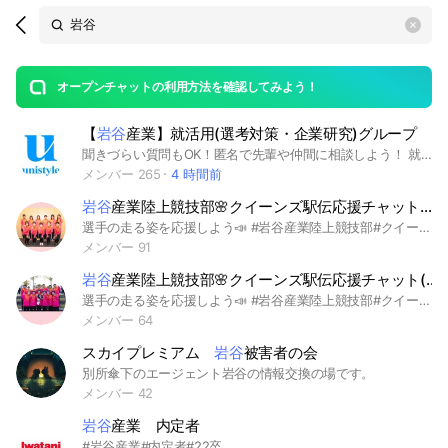
Search
search
OpenChats
area
search
or
Back
rese
messages
オープンチャットの利用方法を確認してみよう！
guide
【
岩谷
産業】就活用(選考対策・企業研究)グループ
open
聞きづらい質問もOK！匿名で先輩や仲間に相談しよう！ 就活サイトunistyleが運営する岩谷産業の就活情報(選考対策/企業研究)共有グループです。 #就活 #岩谷産業 #専門商社業界 #インターンシップ #本選考 #unistyle #ユニスタイル #面接 #採用 #内定 #ES #エントリーシート #自己分析 #業界研究 #企業研究 #自己PR #ガクチカ #学生時代頑張ったこと #志何望動機 #webテスト #ウェブテスト #GD #グループディスカッション #グルディス #OB訪問 #企業選び #就活対策 #就活準備 #大手企業 #日系企業 ▼unistyleが運営する専門商社のオプチャグループ▼ メタルワン / 伊藤忠丸紅鉄鋼（MISI) / 阪和興業 / 日鉄物産 / 豊島 / 岩谷産業 / JFE商事 / 長瀬産業 / 兼松 / 岡谷鋼機 / 三菱食品 / 伊藤忠食品 / 山善 / 伊藤忠エネクス / 日本アクセス / PALTAC（パルタック） / 三井食品 / ユアサ商事 / 加藤産業 / マクニカ / あらた / 全日空商事 / 帝人フロンティア / 住友商事グローバルメタルズ / 蝶理 / UACJ(旧 古河スカイ) / 豊通マテリアル ▼岩谷産業の企業研究はこちらから▼ https://x.gd/iSVGe
メンバー 265
4 時間前
岩谷
産業陸上競技部🌸クイーンズ駅伝応援チャット（2024.11.24）
選手の走る姿を応援しよう📣 #岩谷産業陸上競技部#クイーンズ駅伝#応援
メンバー 91
岩谷
産業陸上競技部🌸クイーンズ駅伝応援チャット(2023.11.26)
選手の走る姿を応援しよう📣 #岩谷産業陸上競技部#クイーンズ駅伝#応援
メンバー 64
スカイプレミアム
岩谷
被害者の会
別所傘下のエージェント岩谷の情報交換の場です。
メンバー 42
岩谷
産業 内定者
#岩谷産業#内定者#22卒