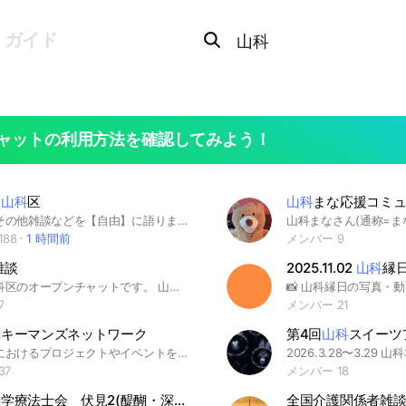
Search
OpenChats
search
ガイド
or
area
messages
search
ャットの利用方法を確認してみよう！
市
山科
区
山科
まな応援コミ
山科区やその他雑談などを【自由】に語りましょう🐰 オモシロ情報ゲット出来るかも? 見るだけでもお気軽にご参加下さい。 未成年者は個人情報のやり取りやオフ会などに参加しないで下さい。
88
1 時間前
メンバー 9
雑談
2025.11.02
山科
縁日
京都市山科区のオープンチャットです。 山科区民の雑談メインでお届けしております。 楽しくて話しましょう。 また、山科区の情報交換などはオープンチャット「京都市 山科区」 https://line.me/ti/g2/LTRzs6nugJprGyaqhpOtaQ?utm_sour をオススメします。 #山科 #山科区 #雑談
7
メンバー 21
醐キーマンズネットワーク
第4回
山科
スイーツフ
山科醍醐におけるプロジェクトやイベントを周知するグループです。チラシの写真だけも問題ありませんので、共有していきましょう！
37
メンバー 18
京都府理学療法士会 伏見2(醍醐・深草)・
山科
全国介護関係者雑