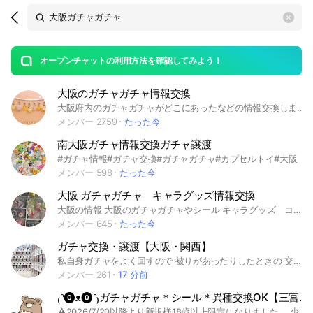
Search
search
OpenChats
area
search
or
Back
rese
messages
オープンチャットの利用方法を確認してみよう！
guide
大阪のガチャガチャ情報交換
open
大阪府内のガチャガチャがどこにあったなどの情報交換しましょう！！ 見るだけでもぜんぜんOKです！ #ガチャガチャ #大阪 #人気 #トレンド
メンバー 2759
たった今
南大阪ガチャ情報交換ガチャ譲渡
#ガチャ情報#ガチャ交換#ガチャガチャ#カプセルトイ#大阪
メンバー 598
たった今
大阪 ガチャガチャ キャラグッズ情報交換
大阪の情報 大阪のガチャガチャやシール キャラグッズ コラボイベント情報 色んな情報交換しませんか？ 皆で皆のヲタ活 趣味活を助け合いませんか？ 一番くじ ガチャガチャやお菓子のおまけ情報など。 カプセルトイ グッズ情報 新作 #ガチャ #ガチャガチャ #ガチャ活 #ヲタ活 #ヨッシー #ちいかわ #チャーム #めじるし #シール #大阪活動 #キャラ #おまけ #ちいかわ #たまごっち#スンスン #キティちゃん #サンリオ #ナガノ #目印チャーム #スクイーズ #ヲタ活 #推しキャラ #マリオ #ヨッシー #カプセルトイ #おもちゃ #グッズ #コラボ #限定グッズ #目印チャーム#めじるし#チャーム #シル活 #シール #キーホルダー
メンバー 645
たった今
ガチャ交換・譲渡【大阪・関西】
私自身ガチャをよく回すので 被りがあったりしたときの 交換、譲渡専用オプチャがあるといいなと思い作成いたしました。 最近ではトレード禁止の場所も増えているので。 情報交換ではなく物の交換オプチャです。 みなさん気軽に入ってください〜。 人数が増えてきたら情報共有ルームも作ろうか検討中です。 ・ガチャの交換OK ・食玩などの交換も可 (人数がふえてガチャの交換が流れるようになってきたら条件かわるかもです。) ・定価（購入価格）での譲渡OK ・定価を超える転売・営利目的の取引は禁止 ・詐欺行為や迷惑行為は禁止 ・交換や譲渡してもらったものの横流し禁止 ・取引は自己責任でお願いします ・未成年者のやり取り禁止 ・基本は手渡し 郵送の場合はヤフフリ、メルカリの匿名便のみ 手渡しでの交換の場合トラブル防止のため人が少ないところは❌ #ガチャガチャ #関西 #大阪 #梅田 #心斎橋 #交換 #譲
メンバー 261
17 分前
₍ᐢ⓿ᴥ⓿ᐢ₎ガチャガチャ＊シール＊異種交換OK【三宮～大阪/関西】情報共有、手渡し交換メイン˚.⋆
⚠2026/7/20以降より新規様18歳以上限定になりました。 少人数制でガチャガチャやシールをはじめ食玩やポケカ、一番くじについての情報共有＆交換なども雑談がてら楽しく行われている地域限定(主に梅田、三宮メイン、たまに難波)のオプチャです🍀 基本的には直接手渡しでのお取引をすることメインで活用いただければと思います。 (お取引場所のほとんどが梅田、三宮です。あとは大阪各地でも)双方都合がつかなければフリマサイトを通してのご提案も可能です。 かなりコミニュケーション重視であれこれ話しながら楽しんでいる為、通知が増えるのが合わない方はそっと抜けていただいても大丈夫です。 会話が沢山あるぶん積極的に様々なことに協力してくださる方が多いです。 情報を載せてくださる方のためにも、加入から一定期間経っても情報＆交換など交流する動きが無い場合は、ただの情報抜きのためにいらした方と判断して退会いただきます。 少人数がゆえにできる限りアクティブ層が多い状態で活動したいためです。 また、現メンバーも同条件において退会いただく方がたまに出るかと思いますので、新規参加申請いただいた方は承認までのお時間をいただきます。 すみませんがお待ちください。 ちゃんと交流いただける方のみご参加ください。 また、呼びかけやメンションのしやすさの観点から参加時のお名前は記号や長い英字は避け、日本語で発音しやすいものをお願いいたします。 以上内容全て確認いただけましたら参加リクエスト解答欄に「読みました」や「週〇活動してます」等と一言よろしくお願いします✨