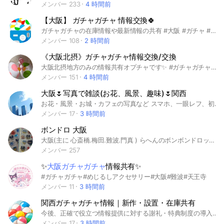
メンバー 233
4 時間前
【大阪】 ガチャガチャ 情報交換🍀
ガチャガチャの在庫情報や最新情報の共有 #大阪 #ガチャ #ガチャガチャ #めじるしアクセサリー
メンバー 108
2 時間前
《大阪北摂》ガチャガチャ情報交換/交換
大阪北摂地方のみの情報共有オプチャです✨ #ガチャガチャ #めじるし #サンリオ #アニメ #ガチャ森 #シープラ #キャラクター #キーホルダー
メンバー 151
4 時間前
大阪🌷写真で雑談(お花、風景、趣味)🌷関西
お花・風景・お城・カフェの写真など スマホ、一眼レフ、初心者、写真を見るのが好きな方、関西以外の方も大歓迎！！ 撮影スポットやお花の開花状況、イベントの情報交換 趣味やコレクションの写真も 少人数でゆっくりお話し！(定員20名) #大阪 #兵庫 #京都 #奈良 #和歌山 #滋賀 #梅 #菜の花 #桜 #チューリップ #ネモフィラ #バラ #紫陽花 #ひまわり #コスモス #お花 #お城 #車 #バイク #ラーメン #うどん #スイーツ #マンホール #ポケふた #インコ #プラモデル #ガチャガチャ #ネイル #テーマパーク #ユニバーサルスタジオジャパン #ひらかたパーク#ひらパー #ネスタリゾート神戸 #ニンゲンノモリ#ONOKORO #姫路セントラルパーク #太秦映画村 #生駒山頂遊園地 #ポルトヨーロッパ #植物園 #鶴見緑地 #咲くやこの花館 #服部緑地 #久宝寺緑地 #靭公園 #城北公園 #毛馬桜之宮公園 #中之島公園 #大阪城公園 2024.09,04
メンバー 17
3 時間前
ボンドロ 大阪
大阪(主に 心斎橋.梅田.難波.門真 ) らへんのボンボンドロップシールの情報を共有したいです！ その他の地域でも大丈夫です！(ただし大阪だけ) よろしくお願いします！ ボンボンドロップシール、たまごっちシール ガチャガチャ などなど 情報共有しましょ！ #ボンボンドロップシール #シール #ボンドロ #大阪 #難波 #梅田 #門真 #心斎橋 #大阪全域 #たまごっち #たまごっちチョコブロックシール
メンバー 257
✨
大阪ガチャガチャ
情報共有✨
#ガチャガチャ#めじるしアクセサリー#大阪#難波#天王寺
メンバー 11
3 時間前
関西ガチャガチャ情報｜新作・設置・在庫共有
今後、正確で役立つ情報提供に対する謝礼・特典制度の導入を考えています。 #関西 #ガチャガチャ #カプセルトイ #大阪 #兵庫 #京都 #ガチャ
メンバー 17
3 時間前