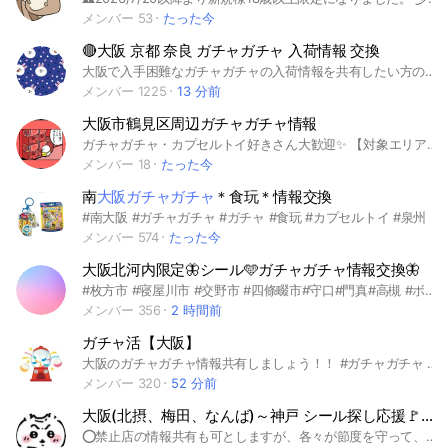
メンバー 53
たった今
🔴大阪 京都 奈良 ガチャガチャ 入荷情報 交換
大阪で入手困難なガチャガチャの入荷情報を共有したい方のオプチャです。 情報提供お願い致します♡ #ガチャ #ガチャ活 #大阪 #たまごっち #サンリオ #ズートピア #入荷 #情報 #交換 #ガチャガチャ #関西 #大阪府 #梅田 #難波 #松原市 #天王寺 #堺市 #八尾 #藤井寺 #寝屋川 #枚方 #四條畷 #交野 #心斎橋 #門真 #守口 #大東
メンバー 1225
13 分前
大阪市鶴見区周辺ガチャガチャ情報
ガチャガチャ・カプセルトイ好きさん大歓迎✨ 【対象エリア】 ・鶴見区 ・城東区 ・旭区 ・守口市 ・門真市 ・東大阪市 ・大東市 ※参加状況に応じて対象エリアを 広げる場合があります。 お気軽にご参加ください😊 #ガチャガチャ#カプセルトイ#ガチャ#大阪
メンバー 18
たった今
南
大阪ガチャガチャ
＊食玩＊情報交換
#南大阪 #ガチャガチャ #ガチャ #食玩 #カプセルトイ #泉州
メンバー 574
たった今
大阪北河内限定🦋シール🩵ガチャガチャ情報交換🦋
#枚方市 #寝屋川市 #交野市 #四條畷市#守口#門真#高槻 #ボンボンドロップ #ぷくぷくシール #たまごっち #サンリオ #キティ #クロミ #ラブブ #ガチャガチャ #カプセルトイ ゆるーく販売してるところなど情報共有したいです🥰 ゆるめですが、エリア外の情報を聞く、投稿するのはご遠慮ください😭
メンバー 356
2 時間前
ガチャ活【大阪】
大阪のガチャガチャ情報共有しましょう！！ #ガチャガチャ #大阪 #めじるし # めじるしアクセサリー #ハンターハンター #ちいかわ #サンリオ #ディズニー
メンバー 320
52 分前
大阪(北摂、梅田、なんば)～神戸 シール探し応援🚩情報共有会
️⭕️禁止店の情報共有も可としますが、各々が節度を守って、楽しくシール探し活動しましょう！ オプに入っている方々が購入できるよう、積極的に情報共有していける方で、情報に強いオプに成長していけたらと思います✨ ご協力お願いいたします。 ガチャ、食玩探し用のトークもあります。 #シール #ボンボンドロップシール #プチドロップステッカー #大阪 #なんば #心斎橋 #兵庫 #神戸 #umie #三ノ宮 #北摂 #エキスポ #水族館 #動物園 #梅田 #シル活 #ガチャガチャ #食玩 #カプセルトイ #ガチャ