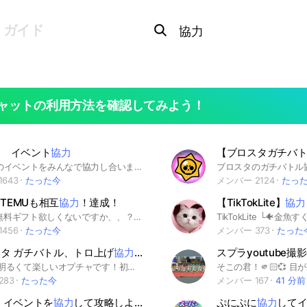
Search
OpenChats
search
ガイド
or
area
messages
search
ャットの利用方法を確認してみよう！
動 イベント
協力
【ブロスタガチバ
荒野行動のイベントをみんなで協力し合いましょう。 暴言や連投などの迷惑行為はお控えください。
643
たった今
メンバー 2124
たっ
もTEMUも相互
協力
！達成！
【TikTokLite】
協力
SHEINの無料ギフト欲しくないですか、、？？？ でも共有出来る友達がいない、、 あと少しなのにいつも達成できない、、 その悩み、このオプに入って解決しましょ！！ 皆さんが気持ちよく無料ギフトを貰うために協力してください🙌🏻 ̖́-‬
456
たった今
メンバー 373
たった
スタ ガチバトル、トロ上げ
協力
🗽
スプラyoutube撮
雑談🙆‍♂️超明るくて楽しいオプチャです！初心者さん🔰〜上級者さん🤫誰でも歓迎🔥500人目標🥳🥳🥳 トプラン、マスターなどさまざまな人がいます！🥸🤩🥳トロ上げガチバ協力してガチっていきましょう！🙌🙌 マジでみんな優しいので立ち寄ってみて！ 副官は管理人と副管理人で審査して募集します！ 入ってきたら挨拶してね〜！暖かいお出迎えが待っております🤩 ブロスタのことでもオプのことでもわからないことがあればどんどん質問してください！ 350人目標です！人数増えるごとに副官増やしてます！信頼してる人とか条件はあるけどとにかくenjoy！！ #ブロスタ #トロ上げ #ガチバトル #盾作り #即抜け🙅‍♀️ #雑談 #初心者 #オプイベント #クラブ #固定 #ライト #400人目標 #トップランカー #トロ #協力 #フレンド #フレバト #レジェ帯 #マスター帯#治安最高 #優しい #ライブトーク
283
たった今
メンバー 167
41 分前
 イベントを
協力
して攻略しよう！(助け合い場所)
ぷにぷに
協力
してイベ