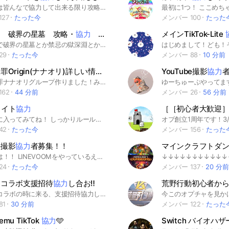
このオプは皆んなで協力して出来る限り攻略して行こうっていう感じのオプだよ。 即乞食禁止です。 お助けなどは基本的に予約制で、お助けしてないのにお助けを求めるのはやめましょう 基本的にはルール守っていただければ自由です。 皆んなで楽しくやっていきましょう！ 初心者歓迎🔰ルールはノートにあります #ぷにぷに#雑談#おはごる#お助け#妖怪ウォッチぷにぷに#コラボ#お助け#金銭関係
27
たった今
メンバー 100
たった
ト 破界の星墓 攻略・
協力
雑談
メインTikTok-Lite
モンストで破界の星墓とか禁忌の獄深淵とか！マルチで協力プレイしよう！ ラキリザの奢りあるかも！？ ⚠️このオプにはポメラニアンが沢山湧きます #モンスト #禁忌の獄 #破界の星墓 #天魔の弧城 #黎絶 #マルチプレイ
29
たった今
メンバー 88
10 分前
七つの大罪Origin(ナナオリ)詳しい情報〜マルチバトル
協力
YouTube撮影
協力
者
七つの大罪ナナオリグループ作りました！みんなと仲良くして協力して楽しくやって行きましょう♪ 詳しい情報早く〜完全攻略共有 わいわい協力しながら🤝探索やマルチバトル❗️ 初心者🔰〜上手い人まで募集中！ フレンド募集中‼️ #七つの大罪 #Origin #ナナオリ#七つの大罪Origin #ナナツノタイザイ#ゲーム#七つの大罪好きと繋がりたい #アニメ#雑談
62
44 分前
メンバー 26
56 分前
kライト
協力
一回気軽に入ってみてね！ しっかりルール守れる人のみ みんなで協力して頑張ろう！
42
たった今
メンバー 156
たった
の撮影
協力
者募集！！
こんにちは！！ LINEVOOMをやっているえむです！ ここではオプに入ってくれたみんなに 撮影協力してもらいます!! たまにはみんなで遊んだり それで 撮った写真を編集して （テンプレですけどね💦） LINEVOOMに投稿します！ 流れはわかったかな？ こんな感じでやっていくので よろしくね!! 即抜けしたら許さない🫵🏻😤 抜けるときは撮影してから‼️ ここまで見てくれたら入ってくれるよね!! #スプラ #すぷら #すぷら写真 #撮影 #ひれお #スプラ写真
24
たった今
メンバー 137
20 分前
動コラボ支援招待
協力
し合お‼️
荒野行動初心者か
荒野行動コラボの時に来る、支援招待協力し合ってアイテム手に入れれる用に協力し合うオープンチャットです
81
30 分前
メンバー 122
たった
emu TikTok
協力
🩵
Switch バイオハ