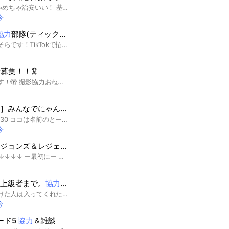
最初に1つ！ ここめちゃめちゃ治安いい！ 基本的にはぷにぷにのお助けや雑談、日常的な会話などをするオプです。 入ったらすぐ大事なノートを見てください。お助けしてもらいたい人はお助けしてからして欲しいのと入って1日目は控えて欲しいです。 Lv4までは乞食してもいいですが、Lv5以上は予約などが必要です。 チーター❌荒らし❌代行❌ チート使用者や代行利用者は入ってもすぐばれるのでこないことをおすすめします。来たら蹴ります。 みんなが気持ちよく過ごせるオプにする為にご協力よろしくお願いします。
今
協力
部隊(ティックトック-ライト)
はじめまして！ども！そらです！TikTokで招待イベｵｱイベントやりたくないですか？ ううん、TikTokライトで、ご飯を食べたい！できます！ TikTok入れてない人大歓迎★入れてる人も協力部隊に入りましょう(？) そこの君！お願い入って(´；ω；｀) #TikTok #ティックトック
募集！！🦑
ゆーちゅーぶやってます！🫣‪ 撮影協力おねがいしますっっ えんじょい系撮りたいです！！ 🌀行為👇🏻 ・すたれん ・しもねた ・人が気づつく様な事を言う人 ・せんでん目的 ・そくぬけ ・無言抜け 〰️〰️〰️〰️〰️〰️〰️〰️〰️〰️〰️〰️〰️〰️ こーゆーことをしなけりゃ大体〇です 最後までみてくれてありがとう！！ 入ってくれるとうれしいです🫵🏻 〰️〰️〰️〰️〰️〰️〰️〰️〰️〰️〰️〰️ 『自己紹介』 名前 まょ（偽名） 学年 中1 趣味 すぷら 得意武器 ちゃー系 住み 東京 Tag🏷𓈒𓏸︎ #YouTube #まょYouTube #まょ民 #らいんぶーむ #すぷら #すぷらとぅーん #まいんくらふと #あつもり
［［初心者大歓迎］］みんなでにゃんこ
協力
隊
オプ創立1周年です！3/30 ココは名前のとーり「にゃんこ大戦争」の攻略やステージクリアなどなど協力し合うオプです！ ネコでも初心者でもだれでも大歓迎！ 初対面でもタメ口でいいのでなんでも聞いてください！ ガチャの神引き報告など待ってます！ #にゃんこ #にゃんこ大戦争
今
マインクラフトダンジョンズ＆レジェンズ
協力
&雑談オープンチャット
↓↓↓↓↓↓↓↓↓↓↓↓↓↓↓ ー最初にー ここを開いていただきありがとうございます🙏🏻‪‪ ̖́- ここはマインクラフトダンジョンズの協力＆雑談をメインとする、愉快なマイダンプレイヤー達が集うオープンチャットです！別ゲーの話題もできるサブトークルームも用意してあるので是非！ ーオプ初心者も是非！ー オープンチャット自体が初めての方も是非ご参加ください～ ノートの閲覧＆投稿方法、サブトークルームへの移行方法、その他諸々遠慮せず聞いてくださいね！ 悪口・暴言でなければタメ口でも全然OKです！ ーQ＆Aー ここにはマイダン初心者～上級者まで幅広い層のプレイヤーが集まっています！ 初心者さん [マイダン始めたてだから、装備も弱いし足でまといにならないかな...マルチプレイのやり方もわからないし...] 大丈夫です！攻略の仕方は上級者の方が説明してくれたり、お手伝いしてもらうことも可能です！みんなで楽しめるプレイングがオープンチャットの良いところです！マルチプレイ方法は大事なノートに記載してあるので、参加したら是非ご覧ください！ 上級者さん [強い装備も手に入れたし、することないな...マルチプレイも飽きてきたし、今更入るってのも...] 大丈夫です！このオプには同じような上級者が沢山いるので、日々新しいビルドを考察したり、初心者向けに攻略チャートの組み立て、エンチャントのオススメをしています！また、高難易度チャレンジの縛りプレイも良いかもしれませんね～参加して、是非募集をかけて挑んでみてください！ また、ここではマインクラフト、マインクラフトレジェンズ、スプラトゥーン3などの雑談＆募集もサブトークルームでしています！その募集参加目当てでも是非！ ーこのオプの特徴ー ここではBot君に自分のマイクロソフトID(ゲーマータグ)を随時出させることができます！詳しいことは大事なノートからご確認ください～ 詳しいルールなども書いてます！ #マインクラフトダンジョンズ #マイダン #マイクラ #マインクラフトレジェンズ #マイレジェ #スプラトゥーン3
ら上級者まで。
協力
してプレイしよう
今このオプチャを見かけた人は入ってくれたら嬉しいな 入ってすぐにイベントなどの招待するのは❌ 3日くらい経ってからにしてね。 それができないならこのオプチャに入ってもらわなくて結構だしすぐ招待したら抜けさせるよ ここは荒野行動を男女仲良く、初心者から上級者まで楽しむためにつくったオプチャだよ 暴言、荒らし、悪口、さらし、即抜け、アカウント売買、貸し借りなどの迷惑行為はやめてね。 みんなで仲良く荒野行動 Let's play #荒野行動 #スマホ版#Switch版 #仲良く #ゲーム #男子#女子#男女 #初心者#中級者#上級者 #プレイ #協力 #協力プレイ #雑談 #即入りイベント招待なし
今
ザード5
協力
＆雑談