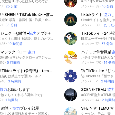
初心者さん大歓迎🔰 作ったばかりなのでどんどん 参加してください🩵 みなさんで協力し合いましょう🫶 #相互 #Temu #SHEIN #TikTok
47
25 分前
メンバー 39
10 分前
🐟TEMU＊SHEIN＊TikTok lite🐟〜ぽんこん相互
協力
の部屋〜
tiktokライト
協力
し
🔰初心者歓迎🔰 暴言・誹謗中傷・詐欺・金銭取引は❌ ルールを守って楽しくポイ活しましょう🎵 #TEMU #SHEIN #TikTok lite #ポイ活 #相互協力 #招待 #ぼんこん
21
35 分前
メンバー 300
たった
ジェクト@雑談+
協力
オプチャ
TikTokライト24
白猫プロジェクトに関する雑談、協力のオプチャですん 最初に大事なノートのルールやアナウンスなどをご確認ください！ 現イベントキャラの覚醒絵はアイコンに使用しないようお願いします！ ルールとマナーを守って楽しいオプチャライフを！
425
10 時間前
メンバー 77
57 分前
 マジックドロー
協力
ハチミツ争奪戦🍯
#シーン #SHEIN #マジックドロー #マジックドロー協力
16
5 時間前
メンバー 470
14 分前
直貼り禁❗️Tiktokライト(争奪戦)・temu・SHEIN ・紹介
協力
オプ✨
リンクの直貼りは禁止です🈲 ルールノートは必ず確認してください❗️ TikTok Liteやテム、シーインなどを既存ユーザーで協力するオプチャです！ 雑談もOKなので、楽しみながらお得しましょう♪ #協力 #TikTokライト #お得 #temu #テム#shein #シーイン #金魚 #争奪戦#イベント#ポイ活
240
3 時間前
メンバー 71
2 時間前
協力
お願いします
SCENE･TEMU
協力
のご協力してくれる方募集中です
#SCENE協力 #TEMU
21
1 時間前
メンバー 44
2 時間前
 雑談・
協力
プレイ部屋
SHEIN ☆ TEMU ☆
即抜け❌ 荒らし❌ 迷惑行為❌ チート関連❌ リーク情報公開❌ 上記のルールを守れる方のみ、参加をお願いします。 これからオプチャに入るそこの貴方！初めまして！ このオプの管理者のたっくんです！ 入ったらまず、挨拶をお願いします！ 挨拶後は、画面右上の三マークからノートを開いて大事なノートをご確認ください。 大事なノートを読み終えたら時間がある時で構いませんので自己紹介ノートを書いてください！エンジョイ勢〜ガチ勢の方もいますのでどんどん入ってください！基本、上記のルールを守れる範囲なら何をしても構いませんのでこれからよろしくお願いします！ モンスト以外の話題○ 攻略動画の貼り付け○ #モンスト #協力プレイ #七つの大罪 #ドラえもん #物語シリーズ #リゼロ #妖怪ウォッチ #進撃の巨人 #鬼滅の刃 #呪術廻戦 #まどかマギカ #ワンピース #転スラ #東京リベンジャーズ #ポケモン #陰の実力者になりたくて #僕のヒーローアカデミア #スパイファミリー#葬送のフリーレン #ソードアートオンライン #五等分の花嫁 #夜桜さん家の大作戦 #初心者歓迎
シーイン、テム、等 