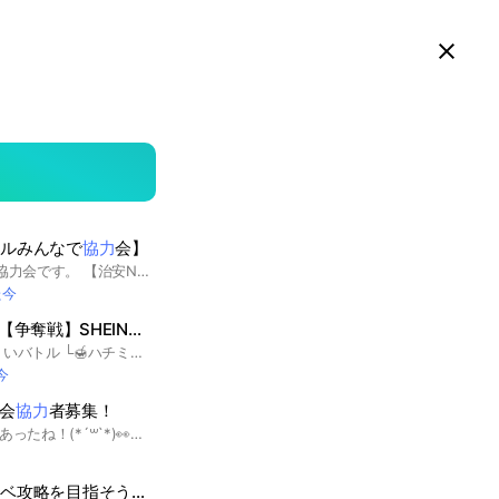
スマホ版LINEで見る
Close
searc
area
トルみんなで
協力
会】
ブロスタのガチバトル協力会です。 【治安No.1】マスター100名ほどいますのでキャリーして欲しい方はこちらのオープンチャットへ‼️ 2024年3月設立 2024年11月200人突破 2025年2月400人突破 2025年6月24日500人突破 2025年7月10日700人突破 2025年8月23日800人突破 2025年9月10日900人突破 2025年10月13日1000人突破 2026年3月10日1600人突破
た今
【争奪戦】SHEIN・TEMU
TikTokLite └🐠金魚すくいバトル └🍯ハチミツ争奪戦 他、協力取引オプです。 #tiktoklite #TikTokLite #ティックトックライト #金魚すくいバトル #金魚 #金魚すくい #ハチミツ争奪戦 #ハチミツ #争奪戦 #スターポット #クッキー #SHIEN #TEMU #シーン #テム #ポイ活 #ぽい活 #相互 #協力 #取引 #相互協力 #協力者募集 #募集 #paypay #PayPay #ペイペイ
今
影会
協力
者募集！
そこの君！🫵🏻💞 目があったね！(*´꒳`*)👀💗 見つけてくれありがとう！🫶🏻 __________________________ 改めまして、こんちゃ！！ 管理者のゆぁです！！(≧∀≦)😖💞 このオプチャではyoutube、LINEVOOMの撮影に協力してほしくて オプチャを作ったよぉぉ！(´･ω･`)💞 もちろん、撮影以外でもワイワイ盛り上がってます！！ 盛り上がりすぎて逆にやばい🙄👊🏻 ルールはオプの大事なノートを見てくださいっ！てか、絶対ね？🫵🏻💞 チーム募集もしてるので、 興味がある人は入って来てねっ😉💗 可愛い子や面白い子など、 個性豊かなのでめちゃくちゃ賑やかだよぅ💘😖 ほぼ、昼も夜もこのオプ、 めっちゃ話してるからつーち溜まり具合 やばいかもっ🙄 １００件はよゅーで超える！😆💞 つーちたまって親バレしそうって子は、 つーちオフに入るのがおすすめっだゾッ！😝✌🏻💗 注意⚠️！ ＊初期アイコンは荒らしなど、注意人物と見ます！ ここまで見てくれたの！？ ありがとすぎる😖💞 ２０２５-１１/８ 創立 ２０２５-１１/３０ 10人達成！！ ２０２５-１２/２６ 20人達成！！ ２０２６-１/２４ 30人達成！！ ２０２６-２/５ 40人達成！！ ２０２６-２/１８ 50人達成！！ ２０２６-３/１６ 60人達成！！ ２０２６-３/２５ 70人達成！！ ２０２６-４/２ 80人達成！！ ２０２６-４/４ 90人達成！！ ２０２６-４/１４ 100人達成！！ ２０２６-５/７ 110人達成！！ ２０２６-７/１２ 120人達成！！ ２０２６-７/２１ 130人達成！！ ２０２６-７/２４ 140人達成！！ ２０２６-７/２９ 150人達成！！ ２０２６-８/３ 160人達成！！ ２０２６-８/６ 170人達成！！ ______________________________ #スプラ #スプラ3 #スプラトゥーン #バグ #ラグ #バグラグ #雰囲気 #撮影 #撮影会 #いつメン #チーム #タイマン #コラボ #コラさつ #写真撮影 #写真 #youtube #LINEVOOM #撮影協力者募集 #絡み募集
攻略を目指そう！お助け、雑談