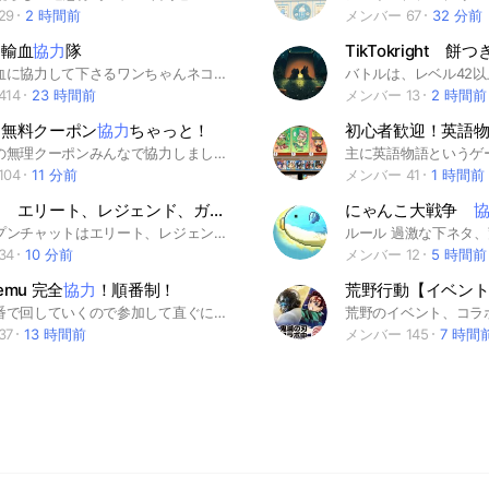
29
2 時間前
メンバー 67
32 分前
こ輸血
協力
隊
犬猫の輸血に協力して下さるワンちゃんネコちゃんと、輸血が必要なワンちゃんネコちゃんを繋ぐグループです。供血して下さる動物さんの条件は以下の通りです。6歳以下の健康でフレンドリーな子、感染症の予防をしている子、妊娠歴のない子、輸血歴のない子、猫さんは完全室内飼い。 チャットの使い方は、ノートをご確認ください。
14
23 時間前
メンバー 13
2 時間前
ン無料クーポン
協力
ちゃっと！
初心者歓迎！英語
シーインの無理クーポンみんなで協力しましょう！！
04
11 分前
メンバー 41
1 時間前
ブロスタ エリート、レジェンド、ガチバトル
協力
にゃんこ大戦争
このオープンチャットはエリート、レジェンド、の人同士で協力するオープンチャットです。トロ上げやフレンドバトルも行ってます！
34
10 分前
メンバー 12
5 時間前
temu 完全
協力
！順番制！
荒野行動【イベン
入った順番で回していくので参加して直ぐにリンクは貼らないでください！ 他のオプチャの宣伝❌ SHEINのイベント、temu、(TikTokLight) #SHEIN #temu #マジックドロー #TikTok #SHEIN協力
37
13 時間前
メンバー 145
7 時間