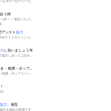
#バイオ5 #Switch #マーセ #マーセナリーズ バイオ5が好きな人が集まるところです。 気軽にみんなでやりましょう🎵 #バイオハザード #biohazard #BIOHAZARD #スイッチ #OC #協力 #ゲーム #プレイステーション4 #プレイステーション5 #PS4 #PS5
合う枠
tiktokライトを協力し合う枠！！ 相互ヘルプ専用のグループです🫶 ✨新規、既存の方大歓迎です！✨ 新規の方！ わからないこと全て 丁寧に応えますので安心して入ってね😆 既存OKのキャンペーン をみんなで達成しましょう！ よろしくね！👍 #相互 #招待コード #ポイ活 #ティックトック#TikTok #TikTokLite
今
時間アンスト
協力
既存ユーザーだけでTikTokライトのミッションをクリアさせるオプチャです！みんなで協力しあいましょう！
協力
し合いましょう🌸
ハチミツ争奪戦みんなで協力し合って上位を目指しましょう😊🌸 連投は禁止🍀 お一人1日1回のみURL貼り付け可能♪ #ハチミツ争奪戦 #TikTok #協力し合い #ゲーム #アプリ #ランキング
🚀 TikTokLite「餅つき・相撲・ポップコーン大作戦」
協力
メンバー募集！
🚀 TikTokLite「餅つき・相撲・ポップコーン大作戦」協力メンバー募集！ 参加後に大事なノートを必ず読んでください。 🔥 一緒に36レベル以上を目指せる、 やる気ある仲間を募集中！ 💥【参加条件】 ≪大前提≫ 貢献する気のない人は入らないでください。 その他条件クリアできる人のみ参加お願いします。 状況次第で強制退会の可能性があります。 ≪その他条件≫
！
協力
協力
、相互
協力＆相互の部屋です