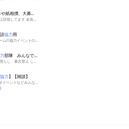
TikTokright 餅つきや紙相撲、大募集、各種イベントで
協力
し合うチャット
バトルは、レベル42以上目指してます 金魚やスターやクッキーなど、協力しあえるチャットです
物語
協力
用
主に英語物語というゲームの協力イベントの手伝い合い。 このイベントキャラ完凸したいとか、これを教えてほしいとか、ざつだんしたいとかとりあえず適当に入ってきてやー。 #英語物語
協力
部隊 みんなでがんばろー💪
ルール 過激な下ネタ、荒らし、暴言禁止 したら退会させます 他にはそんなルールないです みんなで協力しましょう！
ト
協力
】【雑談】
荒野のイベント、コラボイベントなどみんなで協力しあおうね。 少しでも怪しいことをしている人がいたら即強制退会❗ 詳しくはオプに入って大事なノートで確認よろしくー！ #荒野行動#荒野イベント#支援
前