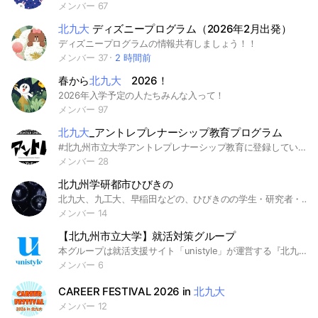
メンバー 67
北九大
ディズニープログラム（2026年2月出発）
ディズニープログラムの情報共有しましょう！！
メンバー 37
2 時間前
春から
北九大
2026！
2026年入学予定の人たちみんな入って！
メンバー 97
北九大
_アントレプレナーシップ教育プログラム
#北九州市立大学アントレプレナーシップ教育に登録している学生の皆さんが情報交流等を行うスペースです。
メンバー 28
北九州学研都市ひびきの
北九大、九工大、早稲田などの、ひびきのの学生・研究者・企業が分野や大学を越えてゆるくつながる場です。
メンバー 14
【北九州市立大学】就活対策グループ
本グループは就活支援サイト「unistyle」が運営する『北九州市立大生のための就活対策グループ』になります。 #就活 #北九州市立大学 #北九大 #北九州市立大生 #北九大生 #大学生 #unistyle #ユニスタイル #インターンシップ #本選考 #面接 #採用 #内定 #ES #エントリーシート #自己分析 #業界研究 #企業研究 #自己PR #ガクチカ #学生時代頑張ったこと #志望動機 #webテスト #ウェブテスト #GD #グループディスカッション #グルディス #OB訪問 #企業選び #就活対策 #就活準備 #大手企業 #日系企業 #外資系企業
メンバー 6
CAREER FESTIVAL 2026 in
北九大
メンバー 12