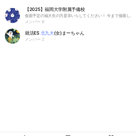
【2025】福岡大学附属予備校
仮面予定の福大生の方是非いらしてください！ 今まで仮面した先輩方の合格実績※一部 【国公立】 ・阪大・九大・北大・九工大・広大・山口大・長大・大分大・佐賀大・福教・北市・長県大 【私立】 ・早稲田・理科大・明治・青学・中央・法政・立命・関学・関大・明学・國學院・日大・東洋・駒澤・近大
メンバー 6
就活ES
北九大
(女)まーちゃん
メンバー 2