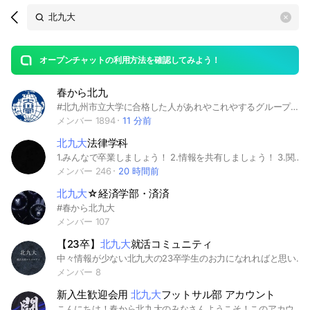
Search
search
OpenChats
area
search
or
Back
rese
messages
オープンチャットの利用方法を確認してみよう！
guide
春から北九
open
#北九州市立大学に合格した人があれやこれやするグループ #北九大 #共通テスト
メンバー 1894
11 分前
北九大
法律学科
1.みんなで卒業しましょう！ 2.情報を共有しましょう！ 3.関係ない宣伝はやめましょう！ ルーム内で発生した個人間のトラブルについて、管理者は一切の責任を負いません。 #北九大 #北九州市立大学 #法律
メンバー 246
20 時間前
北九大
☆経済学部・済済
#春から北九大
メンバー 107
【23卒】
北九大
就活コミュニティ
中々情報が少ない北九大の23卒学生のお力になれればと思い、22卒の有志で、就活に関する情報提供や支援の場をつくることにしました！ イベントの紹介や就活に関する情報を、このオープンチャット内で共有していきます！ 何か分からないことがあればお気軽にご質問ください！ また、周りの友達で 「就活頑張りたい！」 「何からすればいいか分からない！」 という人がいればどんどん誘ってください！ これからよろしくお願い致します！
メンバー 8
新入生歓迎会用
北九大
フットサル部 アカウント
こんにちは！春から北九大のみなさんようこそ！このアカウントは北九大フットサル部の新入生歓迎会用のアカウントです！練習見学や新歓についての連絡を行います！質問や分からないことがあれば、なんでもつぶやいて下さい！