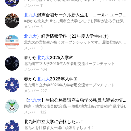
メンバー 11
北九大
混声合唱サークル新入生用￤コール・ユーフォ二ー⋆͛📢⋆
#春から北九大 #北九州市立大学 少しでも興味がある子は気軽に入ってなんでも聞いてください🤍𐙚
メンバー 3
北九大
）経営情報学科（23年度入学生向け）
北九大の営情生が集うオープンチャットです。履修登録や、期末テストなどの情報共有、をしていきたい方大歓迎
メンバー 3
春から
北九大
2025入学🌸
北九州市立大学2025年入学者用交流オープンチャット
メンバー 404
春から
北九大
2026年入学🌸
北九州市立大学2026年入学者用交流オープンチャット
メンバー 227
【
北九大
】生協公務員講座＆独学公務員志望者の情報交換グループ
国家・地方公務員(総合職/一般職/地方上級/官僚/都庁県庁等)選考・試験対策グループ ※教養区分、法律区分、経済区分、官僚、総合職、一般職、専門職、国総、国般、地上、国税、国家総合職、国家一般職、裁判所総合職、衆参事務局総合職、外務省専門職、防衛省専門職、労働基準監督官、東京都Ⅰ類Ｂ、国税専門官、財務専門官、特別区Ⅰ類、地方上級、財務省、経済産業省、外務省、総務省、厚生労働省、警察庁、文部科学省、東京都庁、特別区、県庁、市役所など 就活生向けの選考対策&情報交換グループ✍️ 気軽に選考対策・情報交換しましょう！ 就活を始めたての方も気軽にご参加ください！ 【基本ルール】 ・必ず「敬語」を用いること ・スタンプは禁止 ・意見を求める際には自分なりの考えも提示し丸投げしないこと ・議論をする場合は前提と目的を揃え、建設的な対話をする事 ・無許可の広告宣伝は禁止(ご希望の場合は問い合わせフォームよりお願いします) jobhunt ジョブハント #就活 #26卒#27卒#28卒#29卒 #就職 #採用 #内定 #選考 #就活対策 #早期選考 #早期内定 #インターン #インターンシップ #面接 #エントリーシート #長期 #長期インターン #サマーインターン #エントリーシート #ES #業界研究 #ガクチカ #企業研究 #自己分析 #自己PR #WEBテスト #解答集 #回答集 #SPI #玉手箱 #テストセンター #悩み相談 #就活応援 #不安 #ジョブ型雇用 #高収入 #企業分析 #業界分析 #企画 #制作、#制作進行 #営業 #開発 #開発職 #研究職 #人事 #SE #システムエンジニア #デザイナー #WEBデザイナー #外資系企業 #コンサル #IT業界 #メーカー #銀行 #投資銀行 #エンジニア #広告代理店 #テレビ業界 #マスコミ #商社 #アパレル #製薬業界 #不動産 #デベロッパー #まちづくり #地方創生 #人材 #教育 #飲食業界 #アニメ業界 #ゲーム業界 #独立行政法人 #エンタメ業界 #介護 #福祉 #流通 #小売 #化粧品メーカー #鉄鋼 #家電メーカー #ベンチャー #コンサルタント #ob #og #転職 #公務員 #看護師 #ドライバー #保育士 #IT #営業 #デザイナー #エンジニア
メンバー 132
北九州市立大学に合格したい！
北九大を目指す人一緒に頑張りましょう！