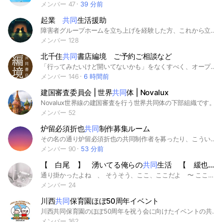
メンバー 47
39 分前
起業
共同
生活援助
障害者グループホームを立ち上げを経験した方、これから立ち上げを検討している方のルームです🤗 #共同生活援助#障害者#グループホーム#起業#立ち上げ＃新規オープン#オープニング
メンバー 128
北千住
共同
書店編境 ご予約ご相談など
「行ってみたいけど開いてないかも」をなくすべく、オープンチャットをご用意しました。 来店予約を行なって頂くことで、店主や棚主がオープンできる かもしれません。 共同書店編境のオープン日時やご予約、お気軽にお尋ねください。 また、棚主になりたいご相談などもこちらでどうぞ。 #北千住 #本屋 #共同書店
メンバー 146
6 時間前
建国審査委員会 | 世界
共同
体 | Novalux
Novalux世界線の建国審査を行う世界共同体の下部組織です。
メンバー 52
炉留必須折也
共同
制作募集ルーム
その名の通り炉留必須折也の共同制作者を募ったり、こういう世界観のオプが欲しい等、フリー世界観を提案したり出来る場所です。 折以外OK、炉留無しOKの場所の募集はお控えください #オリキャラ #折伽羅 #炉留必須
メンバー 90
53 分前
【 白尾 】 湧いてる俺らの
共同
生活 【 緩也ハント 】
通り掛かったよね 、 そうそう、ここ、ここだよ 〜 ここが僕らのシェアハウス(という名の同顔派生◎也)‼️ 暇だったら覗きに来てよ、 もう超〜〜〜ゆるゆるなんだから ♪ お？設定？……ありません(笑顔) (管理)共同生活っていう響きいいよね ⬆️⬆️❓❓❓⬆️⬆️ 同顔パーティとかもやりたいよね？？ うんうん。って僕だけ〜〜〜？？ ノート勢も、お迎え困難失踪勢もみーんなで仲良くしよ！！いずれライトとかもやりたいな〜とは考えてるよ〜。勿論任意参加ね‼️ いやぁ、何をやったっていい。 ア、勿論荒らしはダメだよ？ それ以外なら無言着席も無言CCも同伴ぜんぜーーんOK ！！エンカ話とかも1:1の空間、または話を知っている人の中ならオールオッケー。分からない人には配慮してあげてね。 ◻︎ 白尾限定 ◻︎ 激緩 以上 管理からでした 〜〜 #白尾 #ワイテ #実況者 #WT #vvt #wt #なりきり #也 #激緩 #管理暇人 承認開始 2026/3/24
メンバー 24
川西
共同
保育園ほぼ50周年イベント
川西共同保育園のほぼ50周年を祝う会に向けたイベントの共有や連絡用のオープンチャットです。 同窓会企画や当日の内容共有などをしていく予定です。 元園児も保護者も先生も職員も、現役OBみんなで川共保の大事にしてきた保育を振り返り、次につなげられるお祝いの場になるようご協力ください。 このLINEグループは、誰でも入れるオープンチャットなので、個人情報などは流さないようご注意ください。
メンバー 162