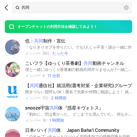
Search
search
OpenChats
area
search
or
Back
rese
messages
オープンチャットの利用方法を確認してみよう！
guide
也：
共同
制作・宣伝
open
「なりきりオプを作りたい。でも1人じゃ不安！誰か一緒に作ってくれる人いないかな…」 「こんな世界観・ルール考えたよ！誰かに部屋作って欲しい！」 「こんな部屋作ろうと思ってるんだけど、どれが需要ある？」 そんな方必見！ ここでは、也オプの共同制作者を募ったり、オプ制作の相談をしたりする事が出来ます。 作ったオプを宣伝する用のサブトークルームも準備しております。 出入りは自由。お気遣い無く 中に入ってから詳しいルールを確認して下さい。 良き縁を願って〆 以下タグ #なりきり#也 #nrkr #共同制作 #宣伝 #緩也 #固定也 #夢也 #薔薇 #桜 #百合 #全也 #ハント #副官募集 #共同制作者募集
メンバー 380
たった今
こいフラ【ゆっくり茶番劇】
共同
動画チャンネル
僕と一緒にゆっくり茶番劇の動画共同作りませんか?一緒に作る人居たらぜひ入ってください
メンバー 4
11 分前
【
共同
通信社】就活用(選考対策・企業研究)グループ
聞きづらい質問もOK！匿名で先輩や仲間に相談しよう！ 就活サイトunistyleが運営する共同通信社の就活情報(選考対策/企業研究)共有グループです。 #就活 #共同通信社 #新聞業界 #インターンシップ #本選考 #unistyle #ユニスタイル #面接 #採用 #内定 #ES #エントリーシート #自己分析 #業界研究 #企業研究 #自己PR #ガクチカ #学生時代頑張ったこと #志何望動機 #webテスト #ウェブテスト #GD #グループディスカッション #グルディス #OB訪問 #企業選び #就活対策 #就活準備 #大手企業 #日系企業 ▼unistyleが運営する新聞のオプチャグループ▼ 読売新聞社 / 朝日新聞社 / 毎日新聞社 / 産業経済新聞社（産経新聞社） / 日本経済新聞社 / 時事通信社 / 共同通信社 ▼共同通信社の企業研究はこちらから▼ https://x.gd/5vYYFc
メンバー 110
2 時間前
snooze宇宙
共同
体『惑星キヴォトス』
『初めに、空は青かった。 どこまでも澄んでいた。 何もかもが色とりどりで、 変わらない日常が続いていて、 平和という場面は確かに存在した』 『時折り、空は嫌な顔をした。 若き日の学者はこう言った。 ［私達はテクストの縛られている］ ［ただのつまらない話を作っていた］ 変わらない日常に誰もが失望した、 平和という場面への探究を始めた』 『初めて、空は赤に染まった。 どこまでも濁った血の色をしていた。 もう嫌な事を全部投げ出して、 叛旗を持ったメーデーの様だ。 民草は求めた、求め求め求め求め、 文明は成長した、人は進化した 文明を破壊し、そこに人を植えた。 確かにそこに、未来の過去が作られた。 平和という場面は地球に託された。』 『ですからーー帰りましょう、Δ∇Δ∇。 私達の全ての【始まり】がある場所へ。』 snooze宇宙共同体というバチくそでかい銀河系を治めている国。人々は日々自由に暮らし、笑い合い、時に涙する。時に戦をし、時に文明を与える。ジェヘナという巨大な衛星と共に回る人類の進化の完成系の世界、そんな中で貴方はこの世界の住民としてどんな物語を作るのか…貴方はただの風景じゃない、この世界では誰もがマクガフィン(主人公)なのです。//これを書く様に言った作者です。これだけだとめっちゃわからないと思います、わかりやすく言うとブルアカとシュメール神話を合わせた感じです。あんまり知らない人でも大丈夫です、あくまでストーリーなので。よくある国家運営なりきりの宇宙バージョンです。やや細かい設定や裏の怖い設定があったりと漫画とかなら面白い内容だと思います(笑)、興味があれば参加してみてください。外部の方は是非、宇宙連合『色彩』に加盟していただけると嬉しいです。 大事なノート読んでね！？ #ブルアカ#神話#国家運営#宗教#シュメール神話#ドイツ#大日本帝国#銃#ミリタリー#RPG#メソポタミア#ギリシャ神話#クトゥルフ神話#宇宙#ドイツ#政治#snooze#snooze銀河共同体#勉強#帝国#wotaku#哲学#鉄道#戦艦#戦車#戦闘機#兵器#戦争
メンバー 18
1 時間前
日本バハイ
共同
体 Japan Baha'i Community
このオープンチャットはバハイ共同体内での情報交換を目的として開設します。個人でも機構としても利用できます。ユーザー名は本名または機構名称で表示ください。