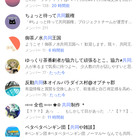
メンバー 138
20 時間前
ちょっと待って
共同
親権
「#ちょっと待って共同親権」プロジェクトチームが運営する、「家族法制の見直しに関する要綱案」について内容を正しく理解してもらうためのチャットです。 皆さまからのご質問をお受けします。 回答が必要なときは 冒頭に【質問】と付けてコメントお願いします。 ◆◇◆ お 約 束 ◆◇◆ 個人情報の投稿はしないでください。 答えられないほど大量の質問を 連続で投稿することはおやめください。 誹謗・中傷をした場合や、相手を尊重しない発言、建設的な話し合いができない場合など、管理者によりメンバーの削除をする場合があります。
メンバー 211
御茶ノ水
共同
王国
ようこそ！御茶ノ水共同王国へ！ 歓迎します。我々、共同王国は鷹岡帝国との共同体である農林水産業が特徴的な国家です！ と言っても、最近（2024/06/16）に作ったばかりなのでまだ中身はあまりありません。ですが、一から架空国家を作り上げていきたい人はぜひ一度来てみてください！ またSTO締結国、大黒鉤帝国の庇護下にある従国です。 世界線は、The 𝐊𝖗𝖊𝖚𝖟 ❍rderに加盟しています。 ━━━━━━《ルール》━━━━━━ 即抜けは一言言ってからで 見学はok 荒らしは即追放 基本的に戦争はしない方針です 独裁や一人だけの特権はなしです 人を不快にする言動はおやめください 節度のあるネタを 最後に… 私はこれが初の国家なので至らぬところが多いと思いますが、宜しくお願いします。 また、先の通り作ったばかりなので皆さんと一緒に国づくりをしていく感じになりますが、、、それもまた楽しんで行けたらなー、と… ━━━━━━━━《注意点》━━━━━━━━ ・現実世界とは異なる世界観で運営されています ・下ネタ等は規制対象となります ・我々は荒らし団体と如何なる関係もありません ・入室した時点利用規約に同意したと見なされますので、入室後すぐに確認してください。 以上を受け入れられる方のみご入室ください。 ━━━━━━《関連ハッシュタグ》━━━━━━ #御茶ノ水共同体 #御茶ノ水共同王国 #御茶ノ水 #架空国家 #雑談 #国作り #新規歓迎 #政治 #経済 #資本主義 #軍事 #黒鉤世界線 #大黒鉤帝国 #T𝐊❍ #帝国 #第四帝国 #STO加盟国 #黒鉤帝国従国
メンバー 11
6 時間前
ゆっくり茶番劇者が協力して頑張るとこ。協力≠
共同
制
人が来るまで気長に待つよ〜。 少人数の方が話しやすいと思う・・・（いつのまにか70人に・・）ここは東方二次創作をメインとする茶番劇投稿者が集まるところ。（共同制作もあり。） 皆でアドバイスや感想を言い合って、高めあって知名度上げていかない？ 主は底辺茶番劇者。多分教えるよりも教わる側！ 鑑賞だけの人や、ゆっくり茶番劇をよく見る人。 作る側じゃなくてももちろんOK！ 「1人で茶番劇を作り始めるのは少し難しい」「1人で編集はなんか寂しい」とか思ったら立ち寄ってみて！ 主はなるべくこのオプを動かすように浮上するよ〜。 もちろん宣伝OK、必ず見に行くよ！ 即抜けもOK、雰囲気が自分に合わなかったら無理せず抜けよう！ 皆が心地よく編集して、高みを目指せる環境を作るよ！ 主.ふじウァラク 副官募集（私がこの人なら任せられるって人にします！ 多分オプチャ人数10人くらいになったら1人追加かな？） #ゆっくり茶番劇 #ゆっくり実況 #東方 #東方二次創作
メンバー 77
たった今
反動
共同
体オイルパラダイス村@オプチャ郡
有益情報と賞賛を交換しあって、前進感と自己肯定感を高めあう部屋です。質問もOKです。答えてもらったときはお礼をいいましょう。細かいルールはノート欄参照。 https://note.com/tusin_eros/n/ncebbe5982dd6 こちらの達成日記（無料ゾーンに記載）が非常に効果的だったので複数人で拡張した場合さらなる効果が得られるのでは？という社会実験的なオープンチャットです。 2026/04/25 https://x.com/i/communities/1521370903342632962 Twitterコミュニティ あわせて反動共同体オイルパラダイス村との合流を果たしました。コンセプトも共有します。
メンバー 76
たった今
⇨⇨ 全也 ⇦⇦ ♚♔
共同
制作 ＊
【？？？】 あっ 、 もしかして目があった .ᐟ.ᐣ 【？？】 え 、 まじまじ ｯ .ᐟ.ᐣ 【？】 ちょ 、 落ち着け .ᐟ.ᐣ うるさくてさーせん 、 僕 【🐥】 柊鳴 ルカ 。 別名ひなにいでやらせてもらってるで 【⛩️🔅】 わたしは 小廻 こま ｯ .ᐟ.ᐟ 遊び系ブイチューバーだよ 〜 .ᐟ.ᐟ 【🧸】 わたしは フランドール・スカーレット ｯ .ᐟ.ᐟ フラン ｯ てよく言われるよ .ᐟ さぁて 、あたらｼい人ｶﾞくるｶﾓﾅﾝﾀﾞｼ .... ... あｯ 、 ﾏって 充電 ｶﾞ ｶﾞｶﾞｶﾞｯ 0% 『？？？』 あ 〜 あ 〜 聞こえますでしょうか .ᐣ 『フラン主』 フラン主です ｯ .ᐟ.ᐟ フランちゃん達の充電が切れちゃったみたいなので 、 変わりました 〜 .ᐟ 他の主ちゃんもいるですけどね 、 一旦の代表としてるーる説明をしましょう ｯ .ᐟ.ᐟ かんたんにいうと .ᐟ.ᐟ 即抜け無言抜け荒らしはすんな .ᐟ.ᐟ 掛け持ちはその作品が16人以下だと 、 1人 。 16人以上だと 2人 ♪ 50人以上だと 3人 .ᐟ.ᐟ そして掛け持ち上限は 6人 ｯ .ᐟ.ᐟ ｯ ていう感じです 〜 .ᐟ.ᐟ 詳しく知りたいなら中へ .ᐟ ... ここまできてるってことは入りたいんだよね .ᐣ 悩んでるならぜひぜひ入って 〜 .ᐟ.ᐟ かなりの力作ですし .ᐣ 共同制作ですし .ᐣ よけりゃ入ってくれると嬉しいな 〜 .ᐟ.ᐟ 『るか主』 ...ばれてないよね .ᐣ 『こま主』 ばれてないはずっ .ᐟ.ᐟ えぇっと ... 注意事項として 、 希望伽羅は中で聞きます .ᐟ.ᐟ あと 、 承認は遅くなるかも .ᐣ 『るか主』 あと 、 合言葉は 【共同也はサイコ～！！】 ｯ ていうらしいよ 。 伝えたいのはそれだけ .ᐟ ばいばい 。 ＃全也 ＃共同也 ＃共同制作 ＃東方project ＃東方 ＃mmmr ＃ミリプロ ＃VTuber ＃Vチューバー ＃也 ＃nrkr
メンバー 8
11 時間前
ペタペタペンギン団【
共同
や雑談】
#ペンギン団 #ペタペタペンギン団 ノーマル〜 なんでも共同しよ！ 雑談でもok 初心者🔰‪大歓迎‼️