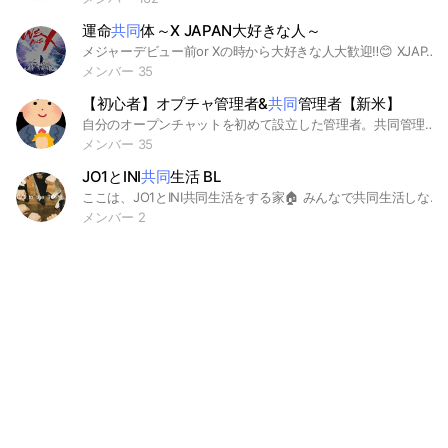
運命
共同
体～X JAPAN大好きな人～
メジャーデビュー前or Xの時から大好きな人大歓迎‼️😊 XJAPANが大好きな人達と気楽にお話したくて作りました。 最近はトーク緩やかにしか進んでないので、初めて来た方は挨拶してくれると助かります🙇‍♀️ #X #XJAPAN #YOSHIKI #TOSHI #PATA #HIDE #SUGIZO #TAIJI #HEATH #運命共同体
メンバー 35
【初心者】オプチャ管理者&
共同
管理者【新米】
自分のオープンチャットを初めて設立した管理者。共同管理者を任されたけど何をやったらいいのだろう？ 宣伝は？いざ管理者&共同管理者になったらわからないことが多くて困る。そんな人が集まる学びの場。 あまり難しいことはわからないかも知れないけど、人に教えるのが好きな中堅どころもどうぞいらっしゃいませ コロナの感染拡大、緊急事態宣言などで篭りがちです。オプチャ作成をお試しになる方は多いと思います。わからないことは質問相談ください。 基本操作から管理基礎 管理者情報交換 #管理者 #共同管理者 #管理人 #共同管理人 #副管 #質問 #相談
メンバー 35
JO1とINI
共同
生活 BL
ここは、JO1とINI共同生活をする家🏠 みんなで共同生活しながら恋愛してこ！ 女の子役なし❌ ○←空き ×←埋まり ☆←主 與那城奨→× 川尻蓮→× 白岩瑠姫→× 河野純喜→× 佐藤景瑚→○ 川西拓実→× 木全翔也→× 大平祥生→× 金城碧海→× 鶴房汐恩→× 豆原一成→○ 池崎理人→× 尾崎匠海→‪‪✕‬ 木村柾哉→× 後藤威尊→〇 佐野雄大→〇 許豊凡→× 髙塚大夢→☆ 田島将吾→〇 西洸人→〇 藤牧京介→× 松田迅→〇 みんな楽しもー！
メンバー 2