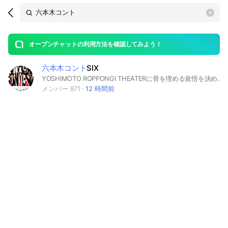
Search
search
OpenChats
area
search
or
Back
rese
messages
オープンチャットの利用方法を確認してみよう！
guide
六本木コント
SIX
open
YOSHIMOTO ROPPONGI THEATERに骨を埋める覚悟を決めたコント師たちによる劇場非公認ユニット。 7月4日の劇場1周年記念公演までに参加人数1000人を目指しています！
メンバー 871
12 時間前