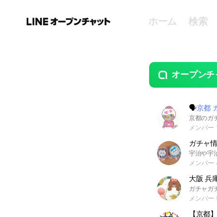
ホーム
検索
オープンチ
guide
open
🗣️
京都 
メンバー 1
ガチャ情
メンバー 4
大阪 兵
メンバー 5
【京都】