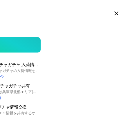
スマホ版LINEで見る
Close
searc
area
🔴大阪 京都 奈良 ガチャガチャ 入荷情報 交換
大阪で入手困難なガチャガチャの入荷情報を共有したい方のオプチャです。 情報提供お願い致します♡ #ガチャ #ガチャ活 #大阪 #たまごっち #サンリオ #ズートピア #入荷 #情報 #交換 #ガチャガチャ #関西 #大阪府 #梅田 #難波 #松原市 #天王寺 #堺市 #八尾 #藤井寺 #寝屋川 #枚方 #四條畷 #交野 #心斎橋 #門真 #守口 #大東
今
ガチャガチャ共有
京都府北部エリアまたは兵庫県北部エリア(福知山 綾部 舞鶴 宮津 京丹後 朝来 和田山 養父 豊岡方面)のガチャガチャの入荷情報在庫情報を共有するオープンチャットです🍬 ✅ 入荷目撃情報 ✅ 在庫情報 ✅ 売り切れ・再入荷情報 ✅ 売っているお店の場所共有 などをみんなで気軽に投稿して、探している人同士で助け合いましょう！ ※在庫状況はリアルタイムで変わるため、思いやりのある投稿をお願いします🙏 お店によってのルールを守ったり節度ある言動をお願いします🙇 #ガチャガチャ情報 #京都北部 #兵庫北部 #福知山 #綾部 #舞鶴 #宮津 #京丹後 #丹波 #朝来 #和田山 #養父 #豊岡 #ガチャガチャ #目撃情報
前
ガチャ情報交換
京都府北部のガチャガチャ情報を共有するオープンチャットです！ 新作・入荷・再販・売り切れ・設置場所などの情報交換大歓迎ですᗜ ˰ ᗜ꧞ 入られた際ノートの最新投稿を見て頂きたいです。 福知山・舞鶴・綾部など京都府北部の情報を中心に共有しましょう #京都府北部#ガチャガチャ#ガチャ活