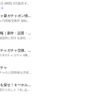
#ガチャガチャ #ガチャ活 #関西 #大阪府 #京都府 #兵庫県 #大阪 #梅田 #枚方 #京都 #八幡 #京田辺 #宇治 #兵庫 #神戸 #西宮 #姫路 #ちいかわ #しずくちゃん #たまごっち #ケロロ軍曹 #めじるしチャーム
た今
京都北部ガチャガチャ🎡ガチャポン情報交換
京都北部 ガチャガチャの情報交換所 福知山 綾部 等
関西ガチャガチャ情報｜新作・設置・在庫共有
今後、正確で役立つ情報提供に対する謝礼・特典制度の導入を考えています。 #関西 #ガチャガチャ #カプセルトイ #大阪 #兵庫 #京都 #ガチャ
全国、都道府県、ガチャガチャ交換、代行可能◯
代行、交換のみ #神奈川 #ガチャガチャ #東京# 埼玉# 全国 #関東 #関西 #交換 #代行 #東北 #北海道 #四国 #中国 #九州 #東海 #山梨 #めじるし #大阪 #京都 #岩手 #秋田 #宮城 #山形 #福島 #茨城 #愛知 #和歌山 #高知 #熊本 #新潟 #三重 #宮崎 #富山 #長野 #群馬 #静岡 #千葉 #奈良 #岐阜 #石川 #福井 #栃木 #滋賀 #兵庫 #鳥取 #島根 #山口 #広島 #愛媛 #徳島 #香川 #大分 #鹿児島 #長崎 #佐賀
ガチャ
大垣書店の横にあるガチャの入荷情報を共有します❣️
しあがってる人たちを探せ！キーホルダー ストラップ ガチャ ガシャ おもしろ かわいい コレクター💪🏼
#ご当地土産 で密かに流行り出した？#しあがってるキーホルダー？ストラップ？の #情報 ℹ️を #交換 しましょー！ 面白い、可愛い、気に入ったガチャの紹介も募集🐣 #しあがってる #仕上がってる #キーホルダー #ストラップ #おみやげ #物産展 #お土産 #コレクション #推し #収集 #集める #バズる #バエル #映える #ご当地 #キャラ #キャラクター #全国 #謎 #なぞ #団体 #ガチャ #ガシャ #ガチャポン #ガシャポン #ガチャガチャ #かわいい #面白い #などなど 北海道 青森 秋田 岩手 宮城 山形 福島 新潟 茨城 栃木 群馬 埼玉 千葉 東京 神奈川 山梨 長野 静岡 愛知 岐阜 富山 石川 福井 滋賀 三重 和歌山 京都 奈良 大阪 兵庫 鳥取 島根 広島 山口 香川 徳島 高知 愛媛 福岡 長崎 佐賀 大分 熊本 宮崎 鹿児島 沖縄 海外