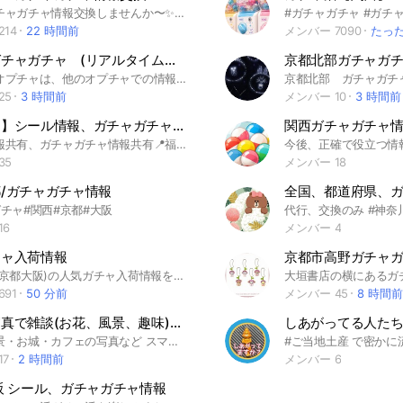
京都のガチャガチャ情報交換しませんか〜✨#京都 #ガチャガチャ #ガチャ活
14
22 時間前
メンバー 7090
たっ
京都のガチャガチャ (リアルタイム、ROM×)
こちらのオプチャは、他のオプチャでの情報クレクレや転売ヤーに疲弊して自身で作ったオプチャです。 またガチャガチャのリアルタイム情報を共有し、ある程度人が集まったら鍵をかける予定です。 ROM専の方は定期的に削除します。 ご参加後、ノートの必読事項をご確認お願いいたします。 #ガチャ #ガチャガチャ #カプセルトイ
25
3 時間前
メンバー 10
3 時間前
【福知山】シール情報、ガチャガチャ情報
シール情報共有、ガチャガチャ情報共有📍福知山のみ #シール #京都北部 #福知山
35
メンバー 18
/ガチャガチャ情報
チャ#関西#京都#大阪
16
メンバー 4
チャ入荷情報
京都市高野ガチャ
関西(主に京都大阪)の人気ガチャ入荷情報を共有するｵﾌﾟﾁｬです。 ⚠️店舗、商品名の記載必須 リアルタイムの情報共有お願い致します。 #ガチャガチャ#情報共有#サンリオ#ヨッシー#たまごっち#あわわちゃん#ナルミヤ#ヨッシー
91
50 分前
メンバー 45
8 時間前
大阪🌷写真で雑談(お花、風景、趣味)🌷関西
お花・風景・お城・カフェの写真など スマホ、一眼レフ、初心者、写真を見るのが好きな方、関西以外の方も大歓迎！！ 撮影スポットやお花の開花状況、イベントの情報交換 趣味やコレクションの写真も 少人数でゆっくりお話し！(定員20名) #大阪 #兵庫 #京都 #奈良 #和歌山 #滋賀 #梅 #菜の花 #桜 #チューリップ #ネモフィラ #バラ #紫陽花 #ひまわり #コスモス #お花 #お城 #車 #バイク #ラーメン #うどん #スイーツ #マンホール #ポケふた #インコ #プラモデル #ガチャガチャ #ネイル #テーマパーク #ユニバーサルスタジオジャパン #ひらかたパーク#ひらパー #ネスタリゾート神戸 #ニンゲンノモリ#ONOKORO #姫路セントラルパーク #太秦映画村 #生駒山頂遊園地 #ポルトヨーロッパ #植物園 #鶴見緑地 #咲くやこの花館 #服部緑地 #久宝寺緑地 #靭公園 #城北公園 #毛馬桜之宮公園 #中之島公園 #大阪城公園 2024.09,04
17
2 時間前
メンバー 6
阪 シール、ガチャガチャ情報