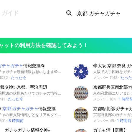
Search
OpenChats
search
ガイド
or
area
messages
search
ャットの利用方法を確認してみよう！
ガチャガチャ
情報交換🔄
京都のガチャガチャ最新情報お願いします🎡 #ガチャガチャ #ガチャ活 #シープラ #ガチャガチャの森 #ガシャポンのデパート #ドリームカプセル #カプセルラボ ※交換＆買取りはサブオプ
032
たった今
メンバー 1148
たった
報交換✨京都、宇治周辺
京都府兵庫県北部
宇治や宇治周辺の伏見あたりでガチャの情報交換しましょー♫ #ガシャポン #ガチャ #ガチャガチャ #京都 #宇治
11
たった今
メンバー 184
1 時間
庫
京都 ガチャガチャ
情報交換
京都府北部 ガチャ
ガチャガチャの新入荷情報などをリアルタイムで報告し合えるチャットです。お譲りなどの情報も可！
01
8 時間前
メンバー 46
1 時間前
 ガチャガチャ情報交換⭐︎
ガチャ活【関西】