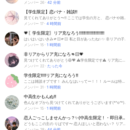
メンバー 26
42 分前
【学生限定】恋バナ・雑談‼️
見てくれてありがとう〜‼️ ここでは学生の方と、 恋バナや雑談をするオプです〜！ 「ネッ友が欲しいけどどこ入ればいいんだろう、、」 なんて方におすすめ‼️ 今なら古参確定‼️✨✨ 暇なら覗くだけでもいいから見ていかない？ 副官あげちゃうカモ⁉️😁 なんかオフ会とかしてみたいわ（まだ予定なし☆） 以降タグのみ #学生限定#学生#小中高生#中学生#高校生#女子#男子#暇人#雑談#歌枠#イラスト#絵描き#恋バナ#非リア#中学一年生#中学2年生#中学三年生#受験生#彼氏#彼女#リア充#古参#恋愛相談#ねこじゃらし え…！？ここまで見てくれたの？？ すき、結婚しよう。 （管理者変わりました。結婚するならボスと結婚してください☆）
メンバー 17
4 時間前
💗〖学生限定〗リア充なろう‼️‼️‼️‼️‼️‼️‼️‼️‼️‼️
はいはいはいきみ🫵🏻🫵🏻 私と目があったね✨✨ 非リアの子！！一緒に卒業しよ！ 雑談･ライト️⭕️ 今なら古参‼️‼️ 副官募集‪💕︎︎ だれでもおいで♪ #非リア#リア充#恋人ごっこ#彼女#彼氏#雑談#ライト#相談#恋バナ#女#男#学生#小学生#中高生#大学生
メンバー 15
1 時間前
非リアからリア充になろ👊🏻💗
見つけてくれてありがとう😆︎‪💖 ⚠️学生限定です⚠️ リア充になりたい子おいで‼️‼️ ネ友欲しい子もおいで‼️‼️ ひまじんさんとっても大歓迎😆︎‪💖 雑談やライトしまくります‼️‼️ 『はいるのこわいなぁ｡』とか ぜんぜん気にしなくてOK‼️‼️ 気軽にはいってきてねん👊🏻💗 みんなでなかよくなりまくろ👊🏻💗 ‪✂︎‬----------ｷﾘﾄﾘ線---------‪✂︎ 即抜け❌荒らし❌界隈民❌ 初期アイコン❌宣伝目的❌ #高校生#大学生#専門学生#学生 #学生限定#雑談#相談#恋愛相談 #恋愛#ネ友#友達#大親友#ライト #愛重#一途#メンヘラ#ヤンデレ #ライブトーク#勉強#美男美女 #嫉妬魔#美男#美女#暇人#通話 #友達作り#リア充#非リア#歌枠 #イケボ#カワボ#ペア画#カプマ #ペアネーム#愚痴#中高生限定 #中高生#中学生#九州#関東#関西
メンバー 22
たった今
学生限定‼️‼️リア充になろう‼️
ここは雑談オプです！ みんなはいってー！！！ ルールは特にないよ！！ そくぬけやめて😭😭 今なら古参！！ 副官もらえるかも😏😏 #友達作り#通話好きと繋がりたい#雑談オプチャ#暇な人集合 #話し相手募集中 #LINE通話#中高生#恋バナ#深夜勢#推し語り#ゆる絡み#愚痴OK#オプチャ募集#だれでも歓迎#ひまチャット#絡み重視#彼氏彼女#彼氏重視 #匿名OK #メンヘラ歓迎 #夜行性 #トーク好き集まれ #即抜けOK #暇電 #初見さん歓迎 #VC勢 #恋したい #フレンド募集 #おしゃべり好き #誰でも歓迎 #恋愛トーク #オープンチャット#アニメ好き#映画好き#漫画好き#ゲーム好き#マイクラ#ポケモン#フォートナイト#マリオカート#北海道#青森#岩手#宮城#秋田#山形#福島#茨城#栃木#群馬#埼玉#千葉#東京#神奈川#新潟#富山#石川#福井#山梨#長野#岐阜#静岡#愛知#三重#滋賀#京都#大阪#兵庫#奈良#和歌山#鳥取#島根#岡山#広島#山口#徳島#香川#愛媛#高知#福岡#佐賀#長崎#熊本#大分#宮崎#鹿児島#沖縄#音楽#J-pop#KーPOP#吹奏楽#カラオケ#芸能人#俳優#ファッション#垢抜け#美容#コスメオタク#学習#勉強#教え合い#小1#小2#小3#小4#小5#小6#中1#中2#中3#高1#高2#高3#大1#大2#大3#大4#社会人#部活#野球#サッカー#バスケ#バレー#テニス#バドミントン#卓球#陸上#水泳#柔道#剣道#弓道#ラグビー#アメフト#バドミントン#ボクシング#空手#相撲#ダンス#吹奏楽#合唱#演劇#美術#写真#文芸#茶道#囲碁#将棋#科学部#パソコン部#料理部#家庭科部#園芸部#天文部#ボランティア部#ボート部#山岳部#射撃部#馬術部#航空部#ヨット部#スキー部#スケート部#卓球部#フットサル部#ハンドボール部#アイスホッケー部#カヌー部#ボウリング部#ワンダーフォーゲル部#棋道部#写真部#新聞部#軽音楽部#吹奏楽部#書道部#華道部#漫画研究部#囲碁将棋部#演劇部#オーケストラ部#鉄道研究部#ゲーム部#漫画部#科学技術部#プログラミング部#茶道部#手芸部#手話部#ボクシング部#ビリヤード部#合気道部#ライフル射撃部#エアライフル部#モデル部#メディア部#英語部#フラワーアレンジメント部#ロボット部#映画研究部#天体観測部#旅行部リア充
メンバー 31
1 時間前
中高生かもんぬ‼️
色んなオプから見つけてくれてありがとうございます(*^o^*) 管理人のりんだよん✌️ このオプは中高生の人限定のおぷです (名前の通り小学生と大学生は入れません💦) みんなで恋愛・勉強・相談など色々な雑談をしましょう！ ただし暴言など下ネタいう荒らし行為をした方は強制退会させてもらいます。 あと即抜けはやめてほしい！ このルールを守って 個人情報には気をつけながら楽しく話しましょう😽 #中学生#高校生#大学生#小学校#中学校#高校#高等学校#大学#中1#中2#中3#高1#高2#高3#英語#数学#国語#理科#社会#音楽 #日本語#悩み#相談#雑談#同年代#コミュニティ#恋愛#相談#恋バナ#恋#学生#誰でも来て#友達#ネット#中高生#勉強#異性#友情#友達#恋人#学生限定#リア充#非リア#ライブトーク片想い
メンバー 15
1 時間前
恋人ごっこしませんかっ？✨(中高生限定！・即日承認！)
どうもここの主の りばです〜 恋人ほしいと思わない？ リア充になりたいと思わない？ オプチャ初めてだーって人も 恋愛経験がある人もない人もぜひ入ってくれぇ 男女3人ずつくらい揃ったらルーレットでペア決めようと思ってる〜 (やるなら日曜！) 雑談したい人もウェルカム！ 今なら人数少ないし古参になるチャンス！ 【ルール】 ・即抜けは基本やめて🚫 ・荒らし厳禁🚫 ・下ネタ厳禁🚫 ・暴言や他の人への悪態🚫 ・その他倫理観的によくないものなど…🚫 ※禁止事項発見した場合は問答無用で蹴ります。 ・入ったらノートに自己紹介お願い！ その他のルールに関しては入ってからノートを見てね〜 ここまで読んでくれてありがとう！ ぜひ面白いと思ったら入ってきてね！ #恋人ごっこ #雑談 #中高生 #学生 #恋愛 #青春しよ！
メンバー 28
44 分前