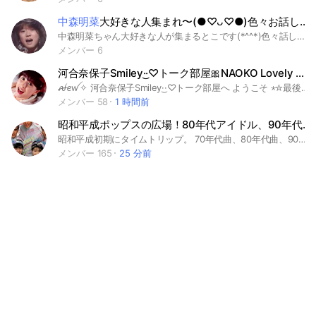
中森明菜
大好きな人集まれ〜(●♡ᴗ♡●)色々お話ししませんか？
中森明菜ちゃん大好きな人が集まるとこです(*^^*)色々話しいっぱいしたいです(´∀｀*)アイコン明菜ちゃんにして下さい(*^^*)荒らし❌です
メンバー 6
河合奈保子Smiley·͜·♡トーク部屋‪🎀NAOKO Lovely Girl🎀
ꫛꫀꪝ✧ 河合奈保子‪Smiley·͜·♡トーク部屋へ ようこそ ⋆✮最後まで紹介文を読んでくださいネ✮⋆ 1980年 神聖のごとくアイドル歌手デビューした 河合奈保子ちゃんのお部屋です❣️ 世代を超え奈保子ちゃんを 応援し復活を夢みて一緒に待ちませんか？ みんなで楽しい時間を過ごしましょう♥️ 是非ご参加くださいね。 ‪✿ 各ルームの紹介‪ ✿ 🐤メインルーム🐦 ✿河合奈保子Smiley·͜·♡トーク部屋✿ 写真・YouTubeを観てのトークが中心。 当時の奈保子ちゃんの活躍を 懐かしく思い出しながら メンバーと一緒にタイムスリップしましょう❤️ 🐦サブルーム A🐤 ✿アイドルCM✿ 懐かしのアイドルCM YouTube 🐤サブルーム B🐦 ‪✿グラビアNAOKO✿ 河合奈保子ちゃんの グラビア写真・YouTubeアップ❤ 🐦サブルーム C🐤 ✿アイドル・ミュージシャン‪✿ 昭和・平成・令和の歌手の 誕生日に合わせてYouTubeアップ みんなでトークも楽しみましょう❤ 🐤姉妹グループ🐦検索してネ↓↓ ✿可愛いスタンプ部屋✿ ︎✿Prettyスタンプ部屋︎✿ スタンプルームも運営しています🩷 LINEスタンプでみんなで会話をしましょう❣️ ーお詫びー 河合奈保子lovelyトーク部屋は 10月31日に閉鎖しました。 ご迷惑をお掛けしましたこと申し訳ございません。 lovelyトーク部屋にいらした メンバーさん是非、申請してください。 新たな気持ちで1から始めますので よろしくお願いします🐤 #河合奈保子ファン #河合奈保子ファンの集い #80年代アイドル #映画・すずめの戸締り・ルパン三世・けんかをやめて・新海誠監督 #昭和アイドル・ミュージック・歌手・アーチスト・芸能人#グラビア・グラドル・再会の夏#楽器・マンドリン・ピアノ・管楽器・作詞作曲#歌謡曲・紅白歌合戦・夜ヒット・ザ・ベスト・トップテン・カラオ#河合奈保子・松田聖子・柏原芳恵・菊池桃子・中森明菜・松本伊代・薬師丸ひろ子・早見 優・中山美穂・斉藤由貴・南野陽子・本田美奈子・岡田有希子・酒井法子・工藤静香・ZARD・坂井泉水・おニャン子クラブ・吉幾三・西城秀樹・沢田研二・郷ひろみ・竹内まりや・嘉門達夫・田原俊彦・近藤真彦・野村義男・チェッカーズ・藤井フミヤ・宇多田ヒカル・ドリフ
メンバー 58
1 時間前
昭和平成ポップスの広場！80年代アイドル、90年代アイドル、芸能人、バンドが好きな人の輪！洋楽OK
昭和平成初期にタイムトリップ。 70年代曲、80年代曲、90年代曲、2000年代曲、アイドル、 芸能人、バンド、歌手、歌謡曲が好きな人の輪 。 エンタメ、雑談など。 洋楽もOK エンタメ、ライブ、音楽番組、ドラマ、芸能の雑談などを楽しくトーク！ ●歌手や曲、芸能人、アイドル、番組、当時流行もの、昭和平成の話から現代のテレビ、思い出、カラオケ、ドラマ、映画、音楽機器、レコード、CD.コンサート、ライブ、エンタメ、芸能、バラエティー、お笑い番組、芸人、スポーツなどなども幅広く 話題で盛り上がりましょう。 その他、世間話トークオッケイ。オススメのもの、料理の出来映え、ペット自慢 、メンバー同士アットホーム、フレンドリーがモットー ⭕️まずはノート機能に必ず自己紹介を！ 邦楽、フォーク、洋楽、ディスコミュージック、歌謡曲、J-POP 🌑おニャン子クラブ、中森明菜、松田聖子、キャンディーズ、河合奈保子、少年隊、男闘呼組、ドリカム、サザンオールスターズ、モーニング娘、ハロプロ、浜田省吾、SMAP、ミスチル、氷室京介、山口百恵、酒井法子、あいみょん、AKB48、GLAY、とんねるず、 男闘呼組、嵐、キンキキッズ、柏原芳恵、チェッカーズ、倖田來未、小泉今日子、シブがき隊、舘ひろし、中村雅俊、森高千里、渡辺満里奈、欧陽菲菲、浜田省吾、安全地帯、井上陽水、近藤真彦、田原俊彦、スピッツ、スピード、中島美嘉、キロロ、アイコ、大塚愛、槇原敬之、長渕剛、石川さゆり、BOOWY、今井美樹、菊池桃子、斉藤由貴、大黒摩季、プリプリ、、井上陽水、桑田佳祐、高橋真梨子、竹内まりや、Perfume、福山雅治、松任谷由実、中島みゆき、渡辺満里奈、渡辺美奈代、米津玄師、パフィー、純烈、レベッカ、Every Little Thing、木村拓哉、ザザンオールスターズ、森尾由美、シブがき隊、松本隆、B'z、今井美樹、吉田美和、SPEED、安室奈美恵、レコード チェッカーズ、ミスチル、サザン、中森明菜、安全地帯、杉山清貴＆オメガトライブ、中島みゆき、福山雅治、尾崎豊、中山美穂、中森明菜、松田聖子、南野陽子、BUCK-TICK、BOOWY、LUNA竹内まりや、堀内孝雄、ZARD、演歌、クラシック、オーケストラ、80s～90sユーロビート、トランス、プログレッシブハウス、ダンス、ディスコ、邦楽レコード
メンバー 165
25 分前