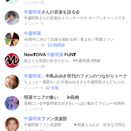
メンバー 15
中森明菜
さんの音楽を語る会
中森明菜さんの音楽がメインテーマの オープンチャットです シングル曲はもちろん、 アルバム曲の雑談も大歓迎！ デビュー当時から応援している方から、 最近ファンになったという方まで、 ファン歴問わずご参加お待ちしてます！ 聞き専参加もOKです！ 退会ログは出ないので、 お気軽にご参加ください！ 2026年7月・9月、20年ぶりに開催されるツアー「Akina Nakamori Live Tour 2026」に関するトークもぜひ！ #中森明菜 #明菜 #音楽 #歌謡 #Jポップ #Akina #Music #AkinaNakamoriLiveTour2026
メンバー 11
中森明菜
40周年に向けて結束を固める時！集まれ！明菜ファン
メンバー 30
23 時間前
New❣️DIVA
中森明菜
FUN❣️
誰よりも明菜が好きだから… #中森明菜 #明菜
メンバー 30
中森明菜
、中島みゆき世代のファンのつながりトーク
ちょっと一風変わった中島みゆきさん中森明菜さんどちらが大好き？チャットです。
メンバー 6
42 分前
明菜マニアの集い in長崎
長崎にいる中森明菜大好きをいっぱい集めてデビュー40周年を祝おう😘 明菜マニア集まれ〜😘
メンバー 4
中森明菜
ファン倶楽部
中森明菜ファン倶楽部 ★明菜ちゃんが 好きな方同士で いろいろ情報交換するお部屋です ★他の方に迷惑になる行為は 絶対に しないでください もし された方は退会となります ★ノートを必ずよんでください ★他の人の迷惑になる行為は絶対しないこと 約束してください ☆どなたも 気持ちのよい お付き合い を心がけてください よろしくお願いします 明菜ちゃんが好きな方だけの交流の場 ★コンサート･ディナーショー･他 などの情報交換 ★好きな写真をのせたり
メンバー 6