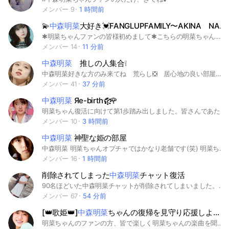
メンバー 9
1 時間前
💫
中森明菜
大好き💓FANGLUPFAMILY〜AKINA NAKAMORI〜
✱明菜ちゃんファンの皆様初めまして✱こちらの明菜ちゃんを大好きファンの皆様と一緒になり、明菜ちゃんの完全復活を見守り応援しませんか？✤落ち着いた雰囲気のグループです✤サブトークルームでは、いろんな明菜ちゃんの画像等をご用意しております✤尚、迷惑行為等防止の為、承認制にしています✤お答えがない方は、申し訳ないですが承認を削除させて頂きます✤皆様お気楽にご参加下さい
メンバー 14
11 分前
中森明菜
推しの人集合❕
中森明菜好きな方のみ来てね 荒らし❎ 居心地の良い部屋を目指しております。お気軽にお入りください。
メンバー 41
37 分前
中森明菜
Яe-birth✰҉҈҉҈҉҈🌹
明菜ちゃん復活に向けて第1歩踏み出しました。皆さんであたたかく見守ってくれる優しい方よろしくお願いします☺
メンバー 10
3 時間前
中森明菜
神聖な姫の部屋
中森明菜 明菜ちゃんオプチャではかなり老舗です(笑) 明菜ちゃんの人間性、歌はもちろんお芝居バラエティー番組の明菜ちゃんを色々語りたいです。入ったらまずノートに自己紹介をお願いします。ない方はすいません退会対象となります
メンバー 16
1 時間前
削除されてしまった
中森明菜
チャット復活
90名ほどいた中森明菜チャットが削除されてしまいました。前いた方や新しい方も入ってください！
メンバー 67
54 分前
[👑歌姫👑]
中森明菜
ちゃんの復帰を見守り応援しよう。
明菜ちゃんのファンの方、皆で楽しく明菜ちゃんの楽曲を聞いたり動画を見て癒されましょう。サブルームも充実してますよ。