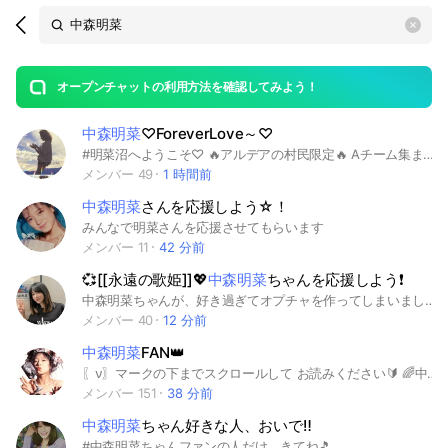
Search
search
OpenChats
area
search
or
Back
rese
messages
オープンチャットの利用方法を確認してみよう！
guide
中森明菜
♡ForeverLove～♡
open
#明菜沼へようこそ♡ 🔥アルデアの村民限定🔥 Aチーム集まれぇ🫶菜友の絆は永遠🫶
メンバー 49
1 時間前
中森明菜
さんを応援しよう☆！
みんなで明菜さんを応援させてもらいます
メンバー 11
42 分前
💞[[永遠の歌姫]]💖
中森明菜
ちゃんを応援しよう❗
中森明菜ちゃんが、好き過ぎてオプチャを作ってしまいました。サブルームも色々在り充実していますよ。
メンバー 40
12 分前
中森明菜
FAN👑
〖ν〗マークの下までスクロールして お読みください🔰 🌈中森明菜さんが好きで、いろいろ知りたい、聴きたい、話したい、語り合いたい、仲間を作りたい方、お待ちしてます👑 年代・ファン歴問わずご参加ください🌈 ✏️トーク欄だけでなく、ノートや投票などの機能を使っています。 📍現在(23年9月～)承認制にしています。質問に回答をお願いします🙇 ⚠️下記🈲事項や不備がある場合は承認しません。 ↓↓ 📍メインルーム『中森明菜FAN👑』を選択して参加申請してください。 ⚠️サブルーム／よもやま話のみの入室はできません。 📖参加後はすぐに表示される 〖Auto-reply〗の【ご案内】をお読みくださいね📖 ↓↓ 🈲プロフィール画像(アイコン)に、人物写真等(自撮り、芸能人等)は使えません。 ※明菜さん画像はOKです。 🈲ニックネームに、記号のみ・著名人名そのまま・不快に感じるもの等は使えません。 #中森明菜 #明菜 #AKINA #昭和歌謡 #歌姫 #歌手 #アイドル #80年代 #90年代 #2000年代 #2010年代 #邦楽 #洋楽 #カバー #アーティスト #中森明菜ファン ✨
メンバー 151
38 分前
中森明菜
ちゃん好きな人、おいで‼️
#中森明菜ちゃんファンの人だけ、きてね🎵