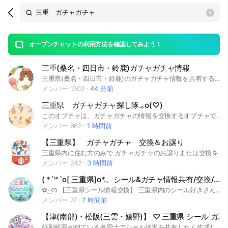
Search
search
OpenChats
area
search
or
Back
rese
messages
オープンチャットの利用方法を確認してみよう！
guide
三重(桑名・四日市・鈴鹿)ガチャガチャ情報
open
三重県(桑名・四日市・鈴鹿)のガチャガチャ情報を共有するオプチャです🍒 情報交換できると嬉しいです🐰 みんなで情報交換しあってゲットしましょう🌈 #ガチャ括 #ガチャガチャ好きな人と繋がりたい#三重#桑名#四日市#鈴鹿#ガチャガチャ
メンバー 1302
44 分前
三重県 ガチャガチャ探し隊.｡o(♡)
このオプチャは、ガチャガチャの情報を交換するオプチャです😚✨ 年齢関係なく入ってもらって大丈夫です🙆👌 #ガチャガチャ #ガチャ #三重県 #三重 #津 #津市 #四日市 #四日市市 #伊勢市 #伊勢 #松坂 #松阪市 #桑名市 #桑名 #鈴鹿市 #鈴鹿 #名張 #名張市 #尾鷲市 #尾鷲 #亀山 #亀山市 #鳥羽 #鳥羽市 #熊野 #熊野市 #いなべ #いなべ市 #志麻市 #志麻 #伊賀市 #伊賀
メンバー 662
1 時間前
【三重県】 ガチャガチャ 交換＆お譲り
三重県内に住む方のみで ガチャガチャのお譲りまたは交換をしあうのが目的のオープンチャットです。
メンバー 242
3 時間前
( *´꒳`o[ 三重県]o*.。シール&ガチャ情報共有/交換/譲渡𓂃𓂂ꕤ*.ﾟ
✿·͜·ᰔ 【三重県シール情報交換】 三重県内のシール好きさん大歓迎！ このオープンチャットは、シールの販売情報・入荷情報・ガチャ設置情報・交換・譲渡などの情報共有を目的としています。 ・新作シールの販売情報を知りたい ・入荷や再販情報を共有したい ・交換や譲渡をしたい ・シール仲間と交流したい ■お願い ・参加されましたらノートのご確認をお願いいたします ・交換・譲渡は自己責任でお願いします ・個人情報の公開はお控えください ・転売目的のみの参加はご遠慮ください ・誹謗中傷や迷惑行為は禁止です ・オープンチャットおよびLINEの利用規約を守ってご利用ください #シール #ボンボンドロップシール #情報交換 #三重県 #三重 #シール交換 #シール譲渡 #シール情報 #ガチャ #ガチャガチャ #カプセルトイ #食玩 #交換募集 #譲渡募集 #四日市 #鈴鹿 #津市 #松阪 #伊勢 #桑名
メンバー 77
7 時間前
【津(南部)・松阪(三雲・嬉野)】 ♡ 三重県 シール ガチャ 活動 ♡
行動範囲が似ている者同士でシール状況を共有したく作成しました✍アットホームで確実に情報が入るオプチャにしたいです🥹✨ #三重県 #三重 #津市 #津 #松阪市 #松阪 #三雲 #嬉野 #シール #シル活 #シール活動 #シール界隈 #シール探し#ガチャ活 #ガチャガチャ #カプセルトイ