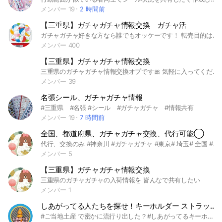
メンバー 19
2 時間前
【三重県】ガチャガチャ情報交換 ガチャ活
ガチャガチャ好きな方なら誰でもオッケーです！ 転売目的は❌ 参加希望の方DMください〜！ #三重県 #ガチャガチャ
メンバー 400
【三重県】ガチャガチャ情報交換
三重県のガチャガチャ情報交換オプです🎀 気軽に入ってください🩷 ⭐️管理人と副官は主に伊勢近郊で活動し ています⭐️ 即抜け❌ ※強制退会させていただく可能性があります #三重 #ガチャガチャ
メンバー 39
名張シール、ガチャガチャ情報
#三重県 #名張 #シール #ガチャガチャ #情報共有
メンバー 19
7 時間前
全国、都道府県、ガチャガチャ交換、代行可能◯
代行、交換のみ #神奈川 #ガチャガチャ #東京# 埼玉# 全国 #関東 #関西 #交換 #代行 #東北 #北海道 #四国 #中国 #九州 #東海 #山梨 #めじるし #大阪 #京都 #岩手 #秋田 #宮城 #山形 #福島 #茨城 #愛知 #和歌山 #高知 #熊本 #新潟 #三重 #宮崎 #富山 #長野 #群馬 #静岡 #千葉 #奈良 #岐阜 #石川 #福井 #栃木 #滋賀 #兵庫 #鳥取 #島根 #山口 #広島 #愛媛 #徳島 #香川 #大分 #鹿児島 #長崎 #佐賀
メンバー 5
【三重県】ガチャガチャ情報交換
三重県のガチャガチャの入荷情報を 皆んなで共有したい
メンバー 1
しあがってる人たちを探せ！キーホルダー ストラップ ガチャ ガシャ おもしろ かわいい コレクター💪🏼
#ご当地土産 で密かに流行り出した？#しあがってるキーホルダー？ストラップ？の #情報 ℹ️を #交換 しましょー！ 面白い、可愛い、気に入ったガチャの紹介も募集🐣 #しあがってる #仕上がってる #キーホルダー #ストラップ #おみやげ #物産展 #お土産 #コレクション #推し #収集 #集める #バズる #バエル #映える #ご当地 #キャラ #キャラクター #全国 #謎 #なぞ #団体 #ガチャ #ガシャ #ガチャポン #ガシャポン #ガチャガチャ #かわいい #面白い #などなど 北海道 青森 秋田 岩手 宮城 山形 福島 新潟 茨城 栃木 群馬 埼玉 千葉 東京 神奈川 山梨 長野 静岡 愛知 岐阜 富山 石川 福井 滋賀 三重 和歌山 京都 奈良 大阪 兵庫 鳥取 島根 広島 山口 香川 徳島 高知 愛媛 福岡 長崎 佐賀 大分 熊本 宮崎 鹿児島 沖縄 海外