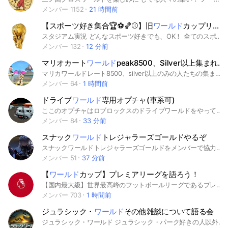
メンバー 1152
21 時間前
【スポーツ好き集合🏆⚽️🏀⚾️】旧
ワールド
カップリアルタイム実況！
スタジアム実況 どんなスポーツ好きでも、OK！ 全てのスポーツのことをリアルタイムでみんなと話したり試合が終わってから熱く語ろう！ 旧ワールドカップリアルタイム実況！ 4年後また集まろう！ 概要説明 どんなスポーツが好きな人でも大歓迎！ サッカー、野球、バスケ、バレー、テニスなど、すべてのスポーツをリアルタイムでみんなと実況できるオプだよ〜！ 試合中はみんなで熱く応援、試合終了後はプレーや結果について語り合おう。 旧「ワールドカップリアルタイム実況」でつながった仲間も、4年後またここで集まろう。 “好きなスポーツで、世界中の人とつながる。” スポーツ以外の話以外してもOKだよー！ #サッカー #野球 #ソフトボール #バスケットボール #3x3 #バレーボール #ビーチバレー #テニス #ソフトテニス #卓球 #バドミントン #ボウリング #ゴルフ #ラグビー #7人制ラグビー #アメリカンフットボール #フラッグフットボール #フットサル #ハンドボール #ドッジボール #クリケット #ホッケー #アイスホッケー #ラクロス #ネットボール #水泳 #飛び込み #アーティスティックスイミング #水球 #オープンウォータースイミング #サーフィン #ボディボード #SUP #ウィンドサーフィン #カイトサーフィン #セーリング #カヌー #Jリーグ #スラローム #ボート #ローイング #ドラゴンボート #陸上競技 #マラソン #駅伝 #競歩 #トレイルランニング #クロスカントリー #体操 #新体操 #トランポリン #レスリング #柔道 #空手 #剣道 #弓道 #相撲 #フェンシング #ボクシング #キックボクシング #総合格闘技 #MMA #テコンドー #合気道 #少林寺拳法 #なぎなた #銃剣道 #居合道 #スケートボード #BMX #自転車競技 #ロードレース #トラックレース #マウンテンバイク #シクロクロス #フィギュアスケート #スピードスケート #ショートトラック #アルペンスキー #ジャンプ競技 #クロスカントリースキー #ノルディック複合 #フリースタイルスキー #スノーボード #カーリング #ビリヤード #ダーツ #アーチェリー #馬術 #トライアスロン #デュアスロン #アクアスロン #近代五種 #オリエンテーリング #パルクール
メンバー 132
12 分前
マリオカート
ワールド
peak8500、Silver以上集まれ(サバ野良もサバラウンジも可)
マリカワールドレート8500、silver以上のみの人たちの集まりです。入会したら8500かsilver以上の証拠(写真等)提出してくれると幸いです。詳しくは入会後大事なノートの説明をごらんください。 情報交換、野良、フレ戦をしていきましょう。 人が多くなってきたら紅白戦もするつもりです。 #マリオカートワールド #マリカワ #マリカ #マリオカート #Switch2 #上級者 #ラウンジ #8DX #マリカ8DX #マリオカート8DX #マリカサバイバル #マリオカートサバイバル #マリオカートワールドサバイバル #サバイバル #サバイバルラウンジ #サバ #バトル #マリカバトル #マリオカートバトル #マリカワールドバトル #マリカワバトル #アプデ
メンバー 64
1 時間前
ドライブ
ワールド
専用オプチャ(車系可)
ここのオプチャはロブロックスのドライブワールドをやってる人専用です！ドライブワールド以外でもいいですが、おもにドライブワールドなので車以外の人は間違えないようにお願いしますm(_ _)m #roblox #ロブロックス #車 #ドライブワールド #DW
メンバー 84
33 分前
スナック
ワールド
トレジャラーズゴールドやるぞ
スナックワールドトレジャラーズゴールドをメンバーで協力プレイしましょう！ 昔アニメを見ていた方！このゲームを最近始めた人から復帰した人もどんな人も大歓迎です！ みんなで手伝ってつよくなりましょう！ 即抜け❌ 荒らし❌ 過度なクレクレ❌ 増殖やマクロなどのグリッチ❌
メンバー 51
37 分前
【
ワールド
カップ】プレミアリーグを語ろう！
【国内最大級】世界最高峰のフットボールリーグであるプレミアリーグについて、白熱したトークを繰り広げましょう。 BIG6を初めとした列強や、日本の宝である三笘薫選手の活躍から、ピーター・クラウチの話題にまで幅広く盛り上がろう！🔥 リヴァプール アーセナル シティ ユナイテッド チェルシー トッテナム スパーズ ブライトン ヴィラ サッカー 冨安 鎌田 パレス ワールドカップ FIFA
メンバー 703
1 時間前
ジュラシック・
ワールド
その他雑談について語る会
ジュラシック・ワールド ジュラシック・パーク好きの人以外でもいいので何か語りましょう 新作でますね！それについても語りましょう！！ 恐竜以外でも雑談してます(^^) 何の話でも大歓迎です！ 普通の雑談多めです。（笑） ジュラシックワールドALIVE ジュラシックワールドザ・ゲーム ARK ジュラシックワールドエボリューション などのゲームの話もしていて ALIVEはけっこう皆してます！ みんなでフレンドバトルなどもしてますよ！！！ 恐竜好きでも恐竜知らなくても 興味があったらどうぞ 入ってください 語ってるうちに恐竜にさらに興味 がでると思います(#^^#) ここのオプチャはみんなで仲良く話してます 本オプに入ることを願います。👍 サブでも別に構いません。 〜禁止事項〜 即抜けは控えてください タメ口⭕ 雑談⭕ 傷つくよつな発言❌ 即抜け❌ １度入って見るだけでもいいので 入って見てはどうでしょうか 抜けるときは即抜けにならないように したい方は「抜けます」と一言言ってくれれば結構です👍✨ さぁ語る会始めましょう！