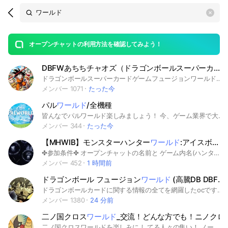
Search
search
OpenChats
area
search
or
Back
rese
messages
オープンチャットの利用方法を確認してみよう！
guide
DBFWあちちチャオズ（ドラゴンボールスーパーカードゲームフュージョン
open
ドラゴンボールスーパーカードゲームフュージョンワールドを一緒に盛り上げてくれる人大歓迎✨/市場価格調査/コレクター/投資/プレイヤー/盛り上げ/ドラゴンボール/ドラゴンボールZ/ドラゴンボールダイマ/ドラゴンボール超/ドラゴンボールZ/
メンバー 1071
たった今
パル
ワールド
/全機種
皆んなでパルワールド楽しみましょう！ 今、ゲーム業界で大きな注目を集めている作品『パルワールド(Palworld)』をご存じだろうか？ 『パルワールド』は、株式会社ポケットペアから2024年1月にSteam(PC)とXboxで配信予定のゲーム。 100種類以上の「パル」が登場する、マルチプレイ対応のオープンワールドサバイバルクラフトモンスター育成ゲームだ。 当たり前のように「パル」と書いたが、パルが何なのかは筆者もよくわかっていない。 ただわかっているのは、この世界に登場する不思議な生き物ということだけだ。 ルール規約 ・参加したら挨拶よろしくお願いします！ ・他グル、コミュニティ宣伝禁止。 ・音スタンプ使用禁止。 ・暴言、誹謗中傷など人が不快になる発言禁止。 #PC #steam #PS5 #Xbox Series X/S、 #Xbox One、 #Microsoft Windows 開発元： ポケットペア ジャンル： シューティングゲーム、 コンピュータRPG、 インディーゲーム、 対戦型格闘ゲーム、 Early Access 何かありましたら ディスコ md_mikojil_ まで。
メンバー 344
たった今
【MHWIB】モンスターハンター
ワールド
:アイスボーン 雑談・マルチ
✤参加条件✤ オープンチャットの名前と ゲーム内名(ハンター名)の統一 もしくは併記をお願いします！ アイスボーンを楽しみたい方 初心者から熟練者までお気軽に ご参加ください！ #モンスターハンターアイスボーン #モンスターハンターワールド #モンハンアイスボーン #モンハンワールド #MHWIB
メンバー 452
1 時間前
ドラゴンボール フュージョン
ワールド
(高騰DB DBFW) )🦣の故郷
ドラゴンボールカードに関する情報の全てを網羅したocです！主がプレイヤー且つ高騰予想を行えるため恐らくどこのocよりも強いです #ドラゴンボール #フュージョンワールド #DB #DBFW #エナマ #エナジーマーカー #悟空 #悟飯 #投資 #高騰 #高騰予想 #トレカ #TCG
メンバー 1380
24 分前
二ノ国クロス
ワールド
_交流！どんな方でも！ニノクロ
二ノ国クロスワールドを楽しみに してる人々の集い！ ノートは自由に使ってください！ 招待コードを書くのもok！ ギルド募集も可! 6月11日までストーリーに関するネタバレは規制させていただきます！ ※おすすめイマージェンの報告などはok！ ※初日の鯖落ち、メンテが発生した場合は終了後1日はネタバレ規制させていただきます！ ＃ニノクロ #二ノ国