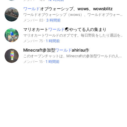
ワールド
オブウォーシップ、wows、wowsblitz
ワールドオブウォーシップ（wows）、ワールドオブウォーシップブリッツ（wowsblitz）好きはここに集まれ！砲雷撃戦！用意！
メンバー 83
3 時間前
マリオカート
ワールド
🌏やってる人の集まり
マリオカートワールドのオプです。毎日野良をしたり通話をしたりしています。 📌 基本方針 このオープンチャットは「楽しく・安心してマリオカートができる環境」を目指しています。 初心者〜上級者まで歓迎ですが、お互いにリスペクトを持って交流しましょう。 🎮 ゲーム関連ルール ・フレ戦や対戦募集は大歓迎！ ・募集時は「時間・ルール・人数」などをわかりやすく掲示。もしくは相手と話し合ってきめましょう。 ・参加する場合はリアクション or 一言コメント ・試合後の感想や交流はOK（煽りは厳禁） 👑 管理・運営について ・管理メンバーの指示には従ってください(重要) ・ルール違反やトラブルは管理者に報告OK。 最後に このオプチャはマリカを楽しむのを目的に作られました。みんなで仲良くしていきましょう！ #マリオカート #マリオカートワールド #mkw #任天堂 #ニンテンドー #マリオ #ハワイ #フレ戦 #ゲーム #Nintendo switch #Switch2
メンバー 75
1 時間前
Minecraft参加型
ワールド
ahirisu作
このオープンチャットは、Minecraftの参加型ワールドの人たちが集まるためのものです。もし参加したい場合はコードがいるのでTikTokのahirisuと検索し、モンスターの缶が写っている人の投稿からフレンドを追加してもらい、その人のTikTokのDMに参加しましたと送信してもらえればコードを渡します #Minecraft#マイクラ#マイクラ参加型#マイクラ統合版参加型
メンバー 15
1 時間前