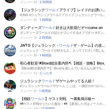
メンバー 63
2 時間前
【ジュラシック
ワールド
アライブ】レイドのお誘い＆情報交換所 in JWA
#JWA #ジュラシックワールドアライブ ジュラシックワールドアライブをプレイされてる方ならどなたでも大歓迎です(*^^*) レイドのお誘い、情報交換、ボスの攻略などなど、お話しましょう。
メンバー 95
1 時間前
ダンディーズ
ワールド
好きは大歓迎だぞｯｯcome on
ダンディーズワールドの話とかプレイするオプですｯｯ #ダンディーズワールド#ダンワ#ダンディー#なりきり
メンバー 12
2 時間前
JWTG【ジュラシック・
ワールド
ザ・ゲーム】の攻略+雑談
ジュラシック・ワールドが好きな人、入ってください!荒しも歓迎してます（笑）
メンバー 89
1 時間前
初心者歓迎🔰Bloxd総合案内所⛏️【雑談・攻略】BloxdYTや
【Bloxd総合案内所 ⛏️】 Bloxdを楽しんでいる人なら誰でも大歓迎！ 初心者さんから上級者まで、みんなで楽しく交流しましょう。 ✨ このオプチャでできること ・雑談や攻略情報の交換 💬 ・自慢の建築やスクショの投稿 📸 ・自分のワールド、YouTubeの宣伝📢 ・チャットを眺めるだけの見る専も大歓迎！ 🔰 初心者さんへ 「操作方法がわからない」「どうやって遊ぶの？」など、気軽に質問してください！誰かが絶対に答えます！ ⚠️ ルール（みんなが楽しく過ごすために） ・荒らし行為、誹謗中傷は禁止です ❌ ・個人情報の交換は控えましょう ❌ ・即抜けは悲しいので、一言くれると嬉しいです！ みんなで最高のBloxdコミュニティを作っていきましょう！よろしくお願いします！⛏️ #Bloxd #Bloxd.io #マイクラ #初心者歓迎🔰 #見る専⭕️ #宣伝⭕️
メンバー 53
たった今
ジュラシック
ワールド
ザゲームやってる人組！
#ジュラシックワールドザゲーム ここは、一個目のやつからなぜか消されて、3つ目になりました！ 荒らしとか、チェーンメールとか、マジで鬱陶しいのでやめてくださいまた、これらをした場合すぐ強制退会させていただきます。 ノートに自己紹介は書いてね
メンバー 41
1 時間前
【桃鉄
ワールド
】ゲスト対戦 〜募集掲示板〜
🛤️ゲスト対戦やりたい人集合！🛤️ 【参加した方はノートのルールを確認！誰でも参加可能！マナーを守って楽しもう！！】 #ゲーム #桃鉄 #桃太郎電鉄 #桃太郎電鉄ワールド #桃鉄ワールド #桃鉄switch #桃鉄募集 #オンライン対戦 #ゲスト対戦 #ゲスト #ボンビー
メンバー 129
12 時間前