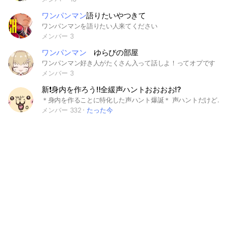
ワンパンマン
語りたいやつきて
ワンパンマンを語りたい人来てください
メンバー 3
ワンパンマン
ゆらびの部屋
ワンパンマン好き人がたくさん入って話しよ！ってオプです
メンバー 3
新❗️身内を作ろう‼️全緩声ハントおおおお⁉️
＊身内を作ることに特化した声ハント爆誕＊ 声ハントだけど、文面ハントもあり！！ノートハントもアリ！ ハントの種類が豊富‼️‼️ 全夢じゃないからねー折禁止 入って来たら即管理人の身内‼️ 会話は全力で拾ってやるよ👊🏿👊🏿👊🏿 安心してコメントしてけ！ ナニナニ❓ライトで話しづらいだって？？話題振ってやるから上がってこいよ！！！来ない？拗ねるぞ！！！！ 新規も古参も関係ない！！！！ みんなで仲良くしよーーーーーぜ😡 聞き専も見学も大歓迎！！！！！！！ 同伴も大歓迎！！！🥳🥳 はよ入ってやーーー‼️ 【必須】 ＊未定のアイコンで入ってください！！！ #東リべ#東京リベンジャーズ#ブルロ#ブルーロック#NARUTO#進撃の巨人#リゼロ#はたらく細胞#混血のカレコレ#ツイステ#にじさんじ#2434#ハイキュー#ヒプマイ#歌い手#鬼滅#プロセカ#にげわか#逃げ上手の若君#ウマ娘#ホロライブ#Dグレ#ワンピース#ドラゴンボール#ルパン#コナン#五等分の花嫁#ヒロアカ#実況者#個人V#パラレル#ワートリ#呪術廻戦#転スラ#第五人格#FGO#SAO#妖怪学校の先生はじめました！！#ようはじ#ゲ謎#殺戮の天使 #暗殺教室#あんスタ#アイナナ#アイドリッシュセブン#すとぷり#いれいす#ブルアカ#ちょこらび#女研#スタレ#原神#アンパンマン#ウィンブレ#推しの子#プリキュア#戦隊ヒーロー#セーラームーン#仮面ライダー#アイマス#ドクターストーン#Dr.STONE#見える子ちゃん#このすば#オバロ#オーバーロード#ジョジョ#JOJO#サンリオ#ディズニー#ピクサー#ジブリ#刀剣乱舞#影実#陰の実力者になりたくて#ちびまる子ちゃん#サザエさん#クレヨンしんちゃん#クレしん#ドラえもん#魔入りました！入間くん#幼女戦記#ゾンビランドサガ#弱虫ペダル#ダイヤのA#キャプテン翼#アオハコ#るろうに剣心#銀魂#らんま1/2#犬夜叉#カードキャプターさくら#ぼっちザ・ロック#七つの大罪#BLEACH#魔法少女サイト#ハンターハンター#H×H#文スト#斉木楠雄のψ難#まどマギ#まどかマギカ#盾勇#盾の勇者の成り上がり#宝石の国#ノゲノラ#ノーゲーム・ノーライフ#マーブルチョ#なりきり#全緩#ハント 作成日 2025年10月24日 承認日 2026年7月18日
メンバー 332
たった今