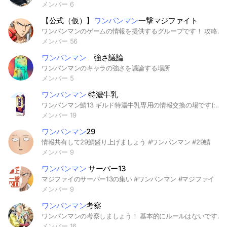
メンバー 6
【公式（仮）】
ワンパンマン
一撃マジファイト
ワンパンマンのゲームの情報を提供するグループです！ 攻略、ガシャ、キャラなどにも語りたいです！（ギルド宣伝OK） 誰でも歓迎します！他のオプチャの宣伝は禁止でお願いします！（荒らしはダメ！） 楽しく出来れば幸いです ^^ 設立日2020年 9月29日
メンバー 56
ワンパンマン
強さ議論
ワンパンマンのキャラの強さを議論する場所
メンバー 5
ワンパンマン
特濃牛乳
ワンパンマン鯖13 ギルド特濃牛乳専用の情報交換の場です(:3_ヽ)_
メンバー 19
ワンパンマン
29
情報共有して29鯖盛り上げましょう #ワンパンマン #29鯖
メンバー 9
ワンパンマン
サーバー13
マジファイのサーバー13の集い #ワンパンマン #マジファイ
メンバー 9
ワンパンマン
考察
ワンパンマンの考察しましょう！ 基本的にルールはないです みんなでワンパンマンについて 語り合いましょう！ 誰でも歓迎です！
メンバー 16