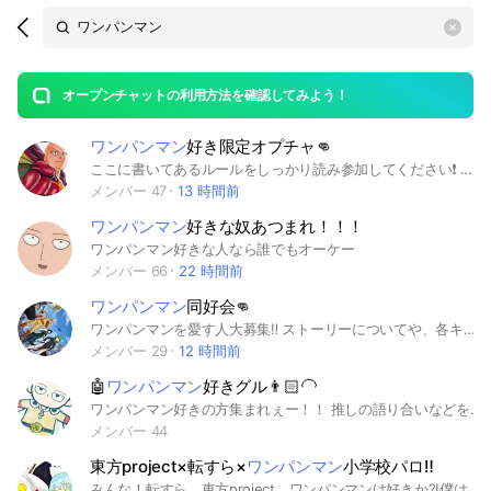
Search
search
OpenChats
area
search
or
Back
rese
messages
オープンチャットの利用方法を確認してみよう！
guide
ワンパンマン
好き限定オプチャ👊
open
ここに書いてあるルールをしっかり読み参加してください❗️ 暴言・禁止❌ 下ネタ禁止(ワンパンマンキャラに関係するものは多少OKです) 喧嘩禁止❌ 即抜け(×) LINEポイント目的やわざとらしい即抜けの場合は、遠慮なく通報してもらって構わないです。ですが間違って抜けてしまったという方もいると思いますので注意して下さい。 アイコンについて、好きなキャラをアイコンにしてもらって構いません👌 下ネタ系のアイコンは辞めて下さい。自分の顔などは、あまりおすすめしません😢住所など個人LINEの交換は、辞めて下さい。 新規の方が入ってきたら必ず挨拶をしましょう❗️ ※宣伝について。 宣伝は管理人に許可を取れば可能です。 また､このオプチャの宣伝はやってくれるのは、嬉しいですが宣伝する時は、宣伝可能なオプチャでお願いします🙇‍♂️ 宣伝する時は、自己責任でお願いします。 このオープンチャットを抜ける時は、なぜ抜けるのかを出来れば言って欲しいです! 他のゲームの話はOKですがずっとその話だけというのは辞めて下さい。 またこのルールに反対など変えて欲しいルールや追加して欲しい ルールがある方は、メンションして頂くかコメントに書いて頂け ると嬉しいです😊 皆仲良く楽しくワンパンマンについて語り合いましょう✨ このノートを見た方は、いいねをお願いします(お願いします) ワンパンマン好き専用オプチャです!!気軽にご参加どうぞ!ワ ンパンマン好き集まれー!! #ワンパンマン #onepunchman #一撃男 #マジファイ
メンバー 47
13 時間前
ワンパンマン
好きな奴あつまれ！！！
ワンパンマン好きな人なら誰でもオーケー
メンバー 66
22 時間前
ワンパンマン
同好会👊
ワンパンマンを愛す人大募集‼️ ストーリーについてや、各キャラクターの良いところや推しについて語り合いましょう‼︎待ってます‼️
メンバー 29
12 時間前
🤖
ワンパンマン
好きグル👨🏻‍🦲
ワンパンマン好きの方集まれぇー！！ 推しの語り合いなどをしましょーー！！
メンバー 44
東方project×転すら×
ワンパンマン
小学校パロ‼️
みんな！転すら、東方project、ワンパンマンは好きか?!僕は大好k(((殴 失礼いたしました、ここはそんな同志のためのなりきり場だよ！ まあ緩也なんで最低限のルールを守ってくれればいいよ！ どれか一つしか知らない人でもだいじょーぶ！ 一応作品の説明はノートに載せておくから！ ちなみに元々小学生のキャラもあり！ 小学校の名前は桜学園（さくらがくえん）だよ!! 合言葉は好きなアニメを叫んでね！ 例:転すらが好きだぁぁぁぁ！ それじゃ！中でね〜