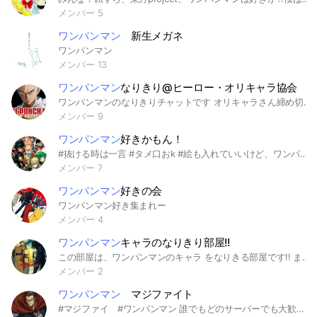
メンバー 5
ワンパンマン
新生メガネ
ワンパンマン
メンバー 13
ワンパンマン
なりきり@ヒーロー・オリキャラ協会
ワンパンマンのなりきりチャットです オリキャラさん締め切ってます 無名での参加をお願い致します 入ったら挨拶、大事なノートの確認の方宜しくお願い致します 【急募】戦ロル要員さん 〜以下枠埋まり〜 【Ｓ級】 戦慄のタツマキ キング 童帝 ゾンビマン 超合金クロビカリ 閃光のフラッシュ 鬼サイボーグ ぷりぷりプリズナー 【A級】 イケメン仮面アマイマスク 【B級】 ハゲマント 【Ｃ級】 【怪人】 ガロウ ボロス 深海王 【その他】 音速のソニック #なりきり #也 #nrkr #アニメ #となりのヤングジャンプ #ワンパンマン #ヒーロー協会 #ヒーロー #怪人協会 #怪人 #オリキャラ #折伽羅 #戦闘 #戦ロル #戦炉留 #雑談 #恋愛
メンバー 9
ワンパンマン
好きかもん！
#抜ける時は一言 #タメ口おk #絵も入れていいけど、ワンパンマン関連だったらいいよ
メンバー 7
ワンパンマン
好きの会
ワンパンマン好き集まれー
メンバー 4
ワンパンマン
キャラのなりきり部屋!!
この部屋は、ワンパンマンのキャラ をなりきる部屋です!! また、キャラ名は、第2期時点の 名前でお願いします! ネタバレNG❌です!よろしくお願い します!!! (ワンパンマンのゲームをやっている人も大歓迎!!) 空きキャラはノートを見てください! #ワンパンマン #なりきり #ワンパンマン一撃マジファイト
メンバー 2
ワンパンマン
マジファイト
#マジファイ #ワンパンマン 誰でもどのサーバーでも大歓迎です！ 特に何も堅苦しいルールなどありませ〜ん！ 合わないと思ったら即抜け全然OK! 気軽に入ってくれい！待ってます🙏