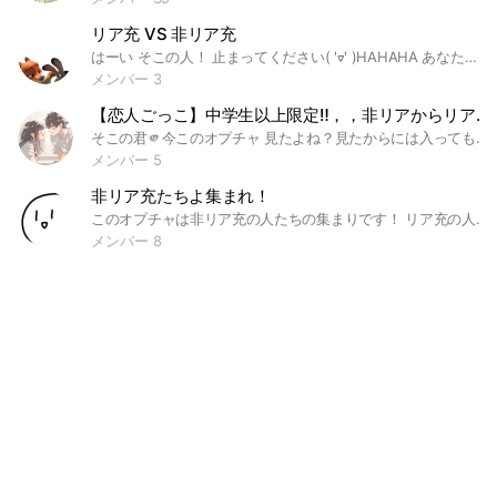
リア充 VS 非リア充
はーい そこの人！ 止まってください( 'ᢦ' )HAHAHA あなたリア充？非リア充？ ▶リア充だよぉおぉん✌️ ▶非リア充ですがなにか？💢 ここはリア充と非リア充が 戦うところです★ ま、言葉でね★ このオプチャ内で非リアと非リアが 付き合ってリア充になっても！ いいよん(♡∀♡〃)‼ ルール 1、あんま戦いが激しかったら 主が止めますね(^^) 2、リア充側 非リア充側 移動する時は報告お願い(＞人＜;) 3、戦いリタイアする時（抜ける時）は 教えてな？？？（^^(圧)） 4、下ネタ❌ 浮気❌ 相手がめっちゃ傷つく言葉❌ 即抜け❌ 荒らし❌ 👆🏻のやったら強制退会です！ これ守れば別に大丈夫🙆‍♀️ ここまで読んでくれてせんきゅー！ じゃ、いらっしゃいませ(？)
メンバー 3
【恋人ごっこ】中学生以上限定‼️，，非リアからリア充なっちゃお☆，，，人不足
そこの君🫵今このオプチャ 見たよね？見たからには入ってもらうよ 人があんまいないんだ、、だから君が 参加してくれたら嬉しいな(*´꒳`*) 愛重系でも何系でも大歓迎‼️ 説明⤵︎ ここは恋愛をする場所だよ☆ リア充，ネッ友になれちゃったり⁈ ごっこでもじゃなくてもいいよ！ たくさん話して仲を深めて リア充になっちゃお☆ リア充になるまで抜けれません(嘘) #中学生#高校生
メンバー 5
非リア充たちよ集まれ！
このオプチャは非リア充の人たちの集まりです！ リア充の人は入らないでくれー 爆発してまうから💣 うーんと年齢関係なく仲良くしてこか よろしく 即抜けはやめて欲しいな結構心にくるのよw 即抜け許しません☆ 出来れば長くいる自身のある方！ カモンぬ！ いつかはリア充に…なりたい…
メンバー 8