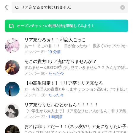
Search
search
OpenChats
area
search
or
Back
rese
messages
オープンチャットの利用方法を確認してみよう！
guide
リア充なろぉ！！𓍯恋人ごっこ
open
あー！ そこの君 ！！ 目が合ったね ！ 数多くのオプの中から 見つけてくれてありがと〜 1代目 管理人 （ 青冠 ） の瑠香ですっ ！ 覗いてくれたからには 良かったら入ってみない〜？ 今なら 目の前の 君も 今なら 古参なれるよ ！！ 宣伝してくれたら うれしすぎてなきますっ( ; ; ) 青冠初心者のわたしをたすけてくださいっ笑 男子の皆さん！！ かわいい女子しかいません✨ (主さん以外！) 良ければ覗きませんか〜？ リア充なれます(*´˘`*)♡ 爆速承認 やってます( ⋅֊⋅ )ﾄﾞｬ 【 入る前の ルール 】 初期アイコン禁止！！ 必ず ➸ 年齢 ⌇ 合言葉 は入れてね 〜 ！！ じゃないと承認しないよっ( ˊᵕˋ ;) ＋👇🏻 ⚠️ 実年齢 を 書くこと 【 年齢制限 : 中高生 のみ 】 ❥ 小学生 / 大学生 / 社会人 は 基本 NG - ̗̀ ただし ̖́- 知り合い が いる 等なら ⭕️ 入った時に 高校生 なら 大学生 なっても ⭕️ ⚠️ 荒らし ･ 即抜け ❌ ⚠️ 合言葉 必ず 書くこと 合言葉 “ みんな大好き ” 中で待ってるね 〜 ！！ 楽しい 生活 を 送ろう ~~ ‼️ 建設 : 7 月 1 9 日 ୨୧ーーーーーーーーーー୨୧ 50人 達成 : 7 月 2 2 日 100人達成 : 7 月 2 7 日 ୨୧ーーーーーーーーーー୨୧ 第1のオプ100人達成✨ 満員ですっ メンユザさんなどは、これから 〖第2のオプ〗にはいってねっ‼️ #中高生 #恋愛 #折恋 #恋人ごっこ #リア充 #カップル #ペア画 #彼女募集中 #彼氏募集中 #学生 #雑談#らいと#ライト
メンバー 81
19 分前
そこの貴方‼️リア充になりませんか⁉️
すみませーん!!STOP✋ 少し見ていきません？？ みんなで雑談しながらリア充なろ⁉️ 名前の通りのオプだよ！！ 学生限定ですので、小学生・中学生・高校生・大学生 以外の子は入ったらダメだよっ❌ 今男子不足なのでボーイたくさんこい！ もちろん可愛いガールちゃんもね🩷‪🫵🏻🫵🏻 初期アイコン禁止‼️ 見分けつかなくなっちゃう💦💦 なかったら管理人に言ってね！ 良いやつ渡すからっ 雑談とか恋バナしちゃお！🫣 雑談目的の子ももちろん入ってね‼️ リア充の子もOK🙆‍♀️ リア充の子だってみんなとワイワイ 雑談したいもんね😭 だからリア充の子も入って良きっ‼️ メンバー一人一人が 優しくて面白い子達だらけ‼️ 美男美女勢揃いだｿﾞオオオ❣️ 起きてる限り承認早い!! ライブトーク！毎日してるヨ！ 即抜けはやめてね😭 管理人ﾁｬﾝ泣きます😭😭😭 荒らしは回れ右▷▶︎▷ ただいま色々事情により仮管理人を努めさせてもらってます！ 二酸化炭素ﾁｬﾝです👀🫶 このオプほんと最高よきよきだよ❣️ ノート民もトーク民も大歓迎‼️ 通知が多そう！ って子思う子沢山いると思うんだけど ちゃんと通知回避あります‼️ 少しだけ話して夜には通知回避行ってまた朝来て みたいな感じもおけ‼️ メンバー全員優しい‼️ ここまで見たら入ってくれるよね？！ 中で待ってまーす！！ 設立日2026.6/15 #リア充 #非リア #雑談 #恋バナ #相談 #恋愛相談 #小学生 #中学生 #高校生 #大学生 #学生限定 #ペア画 #ぺあが #ライト #通話
メンバー 80
たった今
【中高生限定！】非リア卒！リア充なろ
どーも管理人の夜鷹と申します テンション高いわけでも低い訳でもないのでお気軽に話しかけて ここは何となくで言うと非リアからリア充になる所です。人数が圧倒的に足りてないんです。みんな入って。今入れば古参かも。副官もいずれなってもらいます。 12歳とか18歳とかギリギリそうな方は学年もお願いします。小6なら小6で。 年齢秘密は無理です。なんで記入してって言ってるのにしてくれない人多いんだろ。 性別秘密も承認蹴らせてもらうことが多いです。悩んでるかもしれないけどトランスジェンダーとかなら体と心の性別両方書いてくれればいいですから。 変な返答するのまじでやめてください。 はいとかカノジョ欲しい、とか 回答になってないものは承認できません。 めちゃくちゃ緩くやってます ⭕️なこと 恋愛、ペア画、ペアネ、相談など ❌なこと 浮気、暴言、過度な下ネタや病みアピ(それ用の部屋作るので人数集まれば)、スタンプ、即抜け、荒らし、宣伝、交換 更新日 2026/07/16 とりあえずこんなもん 見学者は👀⇽この絵文字つけてね。 創設日 2026/07/16 管理人 夜鷹 #恋愛#高校生#中学生#大学生#リア充#推し活#ライト#ペア画#青春
メンバー 36
たった今
リア充なりたいひとかもん！！！！！
【中学生から大人まで】リア充なりたい人かもん！非リア集合‼️ 管理人のみゆだよ！！！（中3です！） ここはリア充になりたい人が集まって雑談とかライトとかいろいろするオプだよ！！！いっぱいはなしてリア充なろー🫶🏻🫶🏻 相談もおけ！なんでも聞くよん😉 暇な人友達がほしい人もかもん！コミュ障でも大丈夫！！みんなではなそーーーー😆💕 注意⚠️ 即抜け暴言過激な下ネタなど迷惑行為禁止‼️出会い癖もだめ❌ 人がいやがることはだめ！ 自分自身の個人情報、写真（顔、場所とか）は⭕️ 禁止はしません！だけど、、自己管理でお願いします‼️ 他は好きに使ってくれてかまわないよ😙 #中学生 #高校生 #大人 #非リア #リア充なりたい #友達 #ネッ友 #暇 #暇人 #雑談
メンバー 22
1 時間前
おれは非リアだー！！(ネッ友やリア充になりたい子大歓迎！)
このオプ見つけてくれた人センスあるね♡ まずこのオプのルール説明 ・荒らしはまじくんな ・出会い目的もゆるしません ・オプの人が不快になる言葉はさけてくれ ・下ネタ禁止ね？圧 ・即抜けはまじゆるさん ルールはこれくらいかな ひとつ忘れてた 人数が増えたらライトをたくさんしていきます！してなかったらおれにライトしろよ！っていってください #みんなでリア充なってオプもりあげていこう！！！🔥🔥🔥