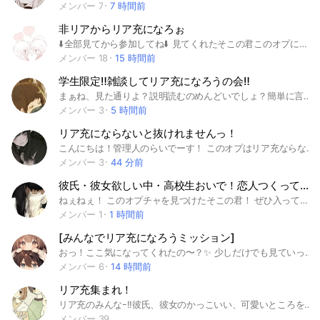
メンバー 7
7 時間前
非リアからリア充になろぉ
⬇️全部見てから参加してね⬇️ 見てくれたそこの君このオプに入りませんか？！ 非リアの人からリア充になるオプだよ もちろんリア充の人も大歓迎🙆‍♀️ ネッ友つくりたい人、チャットやライトでお話したい人、だれでもおいで〜！ 即抜け禁止❌ 荒らし禁止❌ 出会い厨禁止❌ 最後まで読んでくれてありがとう是非入ってね！！ #学生 #高校生 #中学生 #小学生 #大人#雑談 #恋愛 #恋バナ #ゲーム #趣味 #友達 #ネッ友 #リア充
メンバー 18
15 時間前
学生限定‼️雑談してリア充になろうの会‼️
まぁね、見た通りよ？説明読むのめんどいでしょ？簡単に言うと荒らしさんは❌即抜け❌ わたくし返信遅い時ありますので、ご了承くださいませ？とにかく来い！ #学生限定 #雑談 #恋愛 #リア充
メンバー 3
5 時間前
リア充にならないと抜けれませんっ！
こんにちは！管理人のらいでーす！ このオプはリア充ならないと抜けれないからね！ ルール 即抜けくるなよ👊 出会い厨…どれくらいかによる 浮気…浮気発覚した瞬間蹴ります！ みんなで楽しもう！
メンバー 3
44 分前
彼氏・彼女欲しい中・高校生おいで！恋人つくってリア充なろ！！
ねぇねぇ！ このオプチャを見つけたそこの君！ ぜひ入ってリア充になってみない？ 彼氏・彼女欲しいんでしょ？ 甘酸っぱい青春送りたいんじゃない？ ここはそんな人が集まってお話ししたり雑談や恋バナ出来る場所だよ！ みんなで青春楽しんでリア充なろ！ ※即抜け・荒らし禁止 ※個人情報等の流出などは自己責任でアイコンを実写でするなど (等オプチャでは責任を負いません) もうここまで読んだ君は入りたい気持ちありありでしょ！さぁ！お話ししよ！ #恋バナ#恋愛相談#かれぼ#かのぼ
メンバー 1
1 時間前
[みんなでリア充になろうミッション]
おっ！ここ気になってくれたの〜？✨ 少しだけでも見ていってくれたらうれしいなっ♪ ちなみにここは社会人さんも大歓迎だよ〜！ ここはみんなで楽しく「リア充になるぞー」のお部屋ですっ💕 名前の通りっ！って感じだけど、初めて見る人もいるかもだから説明するねー 現実ではなかなか恋人ができない… 恋人みたいに誰かとお話してみたい… そんなふうに思ったことはありませんか？🥺 ここはそんな小さな憧れや夢を楽しめる場所だよ〜🌷 もちろん、 「恋人いるよ〜！」って人も参加OK！ ただしネット恋愛中の人はごめんなさい 要するにっ！ みんな仲良く楽しめる人なら大歓迎ですっ🫶✨ 「ちょっと気になるかも〜！」 って思ったらぜひ来てねっ！ もし合わないな〜って思ったら抜けても大丈夫！ でも即抜けだけは悲しいからやめてほしいなぁ🥲 ルールは入ってから確認してね ありゃりゃ💦 ついつい長くなっちゃった〜！ ここまで読んでくれてありがとうっ💕 今なら副官募集中 入ってくれる子も、 今回は見送る子も、 また会えたらうれしいなっ(◍•ᴗ•◍)♡ 🌸色んな子募集中🌸 優しい子、かわいい子、おもしろい子、 み〜んな大歓迎っ！ ※荒らしさんはごめんなさいっ🥺💦 制作日7月26日 #中高生 #彼氏 #彼女 #雑談 #ペア画 #ペアネ #恋人ごっこ #ライト #友達募集 #暇人集合#リア充#非リア
メンバー 6
14 時間前
リア充集まれ！
リア充のみんなｰ!!彼氏、彼女のかっこいい、可愛いところをみんなに教え合いませんか？ 非リアさんも大歓迎です！質問などあれば是非是非！ ほぼ雑談メインですかねw ♯少人数＃通知多い ルール：スタ連‪✕‬ 荒らし‪✕‬ 恋愛相談〇 タメ口〇 即抜け×スパイ×下ネタ× 追記 親バレやスマホが重くなるなどで抜ける方は入らないでください(*･ω･)*_ _)ﾍﾟｺﾘ
メンバー 39