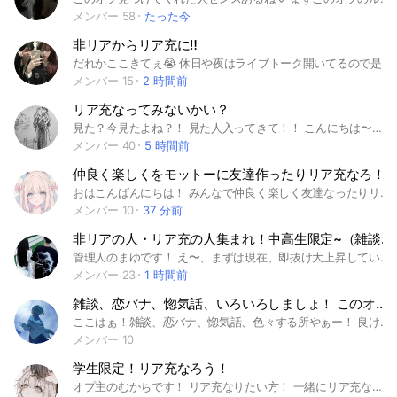
メンバー 58
たった今
非リアからリア充に‼️
だれかここきてぇ😭 休日や夜はライブトーク開いてるので是非参加してみて〜‼️👊🔥 目が合っちゃったそこの君🫵🏻 リア充なりませんか！ 彼女、彼氏おってもえーで‼️‼️たくさん聞かせてね惚気を🫶 今なら大古参になれちゃうよ😉 いっぱい浮上してくれる子副官にしちゃう😽 ※最近即抜け激しすぎて萎えてるので即抜けする人再参加禁止します‼️即抜けしないでください即抜けするなら入らないで！ 即抜けしない人ルールくそゆるなので入ってきて🥹 もちろんリア充の人もうぇるかむです それじゃ中で待ってまーす 開設日 10/7
メンバー 15
2 時間前
リア充なってみないかい？
見た？今見たよね？！ 見た人入ってきて！！ こんにちは〜！ or こんばんは〜！ 見つけてくれてありがとうっ! 管理人の愛花ですっ! 一旦ここで即抜け・荒らしの人は まわれ右してまっすぐ帰ってねー！ これで即抜け・荒らしの人は消えたはずっ! 即抜けしない、荒らさない人は 読んでってね〜！ ここは名前の通り、リア充になろう！ って言うオプだよ〜 非リアさんたちカモン！！ 恋のお悩み相談も受け付けてますっ! 初期アイコンやめて欲しいなっ! ※初期アイコンの場合 リクエスト認証しません…💦 詳しい説明は入ってから見てね〜！ 雑談したい人も大歓迎!! ここまでみたら入るしか 選択肢ないでしょう!（？） とりあえず入ってみよぉ〜！ #リア充 #非リア #お悩み相談 #お話し #話す #話 #雑談 #会話 #ライブトーク #ライト #リスナー #おしゃべり #恋愛 #通知回避 #相談 #お悩み #トーク #わいわい #語る 制作: 12月29日 10人達成: 1月4日 20人達成: 1月6日 30人達成: 1月8日 40人達成: 1月13日 50人達成: 1月17日 60人達成: 1月22日 70人達成: 1月24日 80人達成: 1月27日 90人達成: 1月30日
メンバー 40
5 時間前
仲良く楽しくをモットーに友達作ったりリア充なろ！
おはこんばんにちは！ みんなで仲良く楽しく友達なったりリア充なりませんか？？ ！ルール！ 1仲良く楽しくを貫く！ 2喧嘩❌️ 3悪口とか人が嫌がること❌️ 4荒らし まわれ右 5足抜け禁止！ これからよろしくね！ #リア充#友達
メンバー 10
37 分前
非リアの人・リア充の人集まれ！中高生限定~（雑談・ペア画）
管理人のまゆです！ え〜、まずは現在、即抜け大上昇しているので即抜けはまじでしないでほしいです、はい、笑 人がとにかく少なくなったから入ってくれたら嬉しいんだけどな、 これは絶対みて！ ここは、非リアの人がリア充になったり、ペア画と雑談をするところ！ 学生さんのみ！ 下ネタや出会い厨は一切受け付けておりません！ 暴言など相手が傷つく言葉や、荒らし、即抜け、初期アイコンはマジで❌ 初期アイコンは変えてね！ 皆で仲良くしよーね！ 結成日 2026年2月5日 移動 2026年4月1日 入ったらノートに自己紹介と大事なノートの確認お願い！
メンバー 23
1 時間前
雑談、恋バナ、惚気話、いろいろしましょ！ このオプを機にリア充にもなっちゃお？
ここはぁ！雑談、恋バナ、惚気話、色々する所やぁー！ 良ければ入りませんか？ 目標人数100人！ 𓇠𓇠𓇠𓇠𓇠𓇠𓇠𓇠𓇠𓇠𓇠 出会い厨× 荒らし× 危険な発言、下発言× 即抜け× 𓇠𓇠𓇠𓇠𓇠𓇠𓇠𓇠𓇠𓇠𓇠 見学等したい場合 名前にお試し、見学、などお書きいただけたら幸いです！ 荒らし等やばいやついたら蹴ります ルール等はノートに書いてあるので確認おねがいします！！ みんなで仲良くしましょうっ！ #学生#高校生#中学生#惚気話#雑談#恋バナ#非リアからリア充#ライト#リア充
メンバー 10
学生限定！リア充なろう！
オプ主のむかちです！ リア充なりたい方！ 一緒にリア充なりませんか！ ただ友達を作るだけでも大歓迎です！ みんなで仲良くして沢山話そ！！！ ライトでもスレでもお好きに話してくれておっけー！ 即抜け、出会い厨はお断りです！