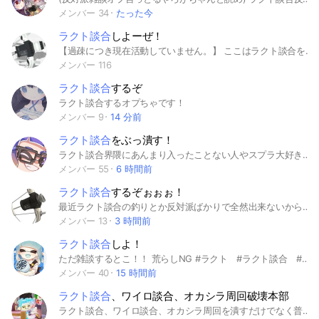
メンバー 34
たった今
ラクト談合
しよーぜ！
【過疎につき現在活動していません。】 ここはラクト談合をするオプチャです！ ーーーーーーーーーーーーーーーーーー 旧 説明文 まず入ってきたら大事なノートのルール確認と、オプチャ利用規約、ガイドラインの確認をお願いします。 ルールを破る行為をされた場合、最悪通報、再参加禁止にする場合があります。 ルールをしっかり守ってくださいね！ 雑談や他ゲーもできます #ラクト談合 #スプラ #金策 ＃スプラ3 ＃スプラトゥーン ＃スプラトゥーン3
メンバー 116
ラクト談合
するぞ
ラクト談合するオプちゃです！
メンバー 9
14 分前
ラクト談合
をぶっ潰す！
ラクト談合界隈にあんまり入ったことない人やスプラ大好きな人でも大歓迎どんどん来てください 朝に一気に承認します ラクト談合って許せないよなそう思うよな反対派だけこい！賛成派はすぐばれるぞ情報提供もどんどんしてー賛成派は反省して下さい#ラクト談合反対派#スプラ#ラクト談合
メンバー 55
6 時間前
ラクト談合
するぞぉぉぉ！
最近ラクト談合の釣りとか反対派ばかりで全然出来ないから作ってみました。名前が怪しい人は問答無用で蹴ります。副官は信用できる人のみです。
メンバー 13
3 時間前
ラクト談合
しよ！
ただ雑談するとこ！！ 荒らしNG #ラクト #ラクト談合 #雑談
メンバー 40
15 時間前
ラクト談合
、ワイロ談合、オカシラ周回破壊本部
ラクト談合、ワイロ談合、オカシラ周回を潰すだけでなく普通にみんな仲良くスプラしましょう！