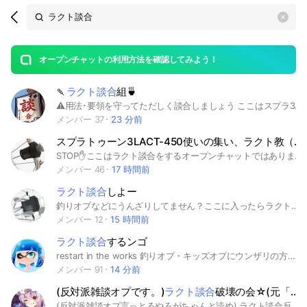
Search
search
OpenChats
area
search
or
Back
rese
messages
オープンチャットの利用方法を確認してみよう！
guide
🍡
ラクト談合
組🍵
open
⚠️用法･要領を守ってただしく談合しましょう ここはスプラ3の金策であるラクト談合を行う集まりです 下記の参加条件をよく読みご参加ください ルールに則ってプレイすることで１試合あたり6,000ゲソ以上獲得できます！ これを目にしたあなたもぜひ稼ぎにきてはいかがでしょうか🍵 ★初心者･復帰勢も大歓迎です★ 当オプは荒れることのない友好的で穏やかなメンバーが集まっており、ラクト談合をはじめとしたスプラ3の各種ルールを日々楽しんでいます🎮 スプラ始めたてだけど加入していいか分からない、久しぶりにスプラやるけど不安、荒らしに巻き込まれることが心配... そういったことに悩む心配はありません👍 管理人をはじめとしたメンバーが手厚くフォローいたします！ 参加条件を下記に記載してありますのでよく読んでから参加をタップしましょう！ 常時応答できないので参加リクエストが遅れる場合があること、状況次第では承認しないことにつきましてはご了承ください🙇 🍒 参 加 条 件 🍉 ①初期アイコンはやめてください ほかのメンバーと被るおそれがあるので印象が良くすぐに識別できるプロフィール画像を選択してください ②１文字だけのLINE名はやめてください ライブトークを活用するので呼称･認識のしづらいLINE名ではなくメンバーから愛着の湧く呼びやすい名前にしましょう 悩むとは思いますが、長い名前や印象の悪い名前もやめてください ③LINE名の右にスプラ名を記載してください いざスプラで合流したときに認識できません 「LINE名(スプラ名)」←このように記載してください ④ここまで読んで頂いた方へ 参加をタップした後は、あえて的外れな質問を投げかけられますが、自分の持ちブキと一言を添えてお答えください 上記以外のふざけた回答や返事のみの場合は強制退会の対象となります #談合坂あんぱん #スプラ #スプラ3 #splatoon #ラクト談合 #ラクト #LACT-450 #ラクトデコ #ラクトミルク #カンスト #ゲソ #プラベ #オープン #ナワバリ #バイト #Kee #kee #談合組 #談合 #金策
メンバー 37
23 分前
スプラトゥーン3LACT-450使いの集い、ラクト教（
ラ
STOP✋ここはラクト談合をするオープンチャットではありません！ ｛入るときの質問で、賛成、反対、中立（そのあとにですなどをつけるのもあり）で答えないと入れません｝ ラクト談合賛成反対関係無くみんなで楽しく雑談・スプラをするオープンチャットです！ ちょ〜〜〜〜初心者でもいいよ！ ラクト使ったことある人集まれー！ 雑談しよー！ #中立 #スプラトゥーン #スプラ ＃ラクト談合 ＃LACT-450 #ラクトデコ #LACT-450デコ #ラクトミルク #LACT-450MILK #スプラトゥーンレイダース
メンバー 46
17 時間前
ラクト談合
しよー
釣りオプなどにうんざりしてません？ここに入ったらラクト談合できますよみんなで仲良く談合しようね 反対派に言う暇かよ働けあっ学生か
メンバー 12
15 時間前
ラクト談合
するンゴ
restart in the works 釣りオプ・キッズオプにウンザリの方はぜひ。 慣れれば１試合で10,000ゲソは余裕。 管理人ラクト塗りポイント4,200万ptの実績。 週に３〜4回、キンメが夜に来たら ほぼ確実に談合します。 ☝️ ココが他オプと違う ☝️ ・ブラックリスト4,000人超えの安心感 → 権限持ちは成人が中心です。 マナー違反者などは迅速に対応し、 強制退会を念頭に対応を行います。 ・グダらせないための徹底したルール整備 → グダるくらいなら縄張り周回の方がマシ ・人数制限(150〜200)を設けルール守れない、 コミュニケーション難ありの方から退会 → スムーズな進行の実現、ホスト育成 ・メンバーの精神年齢高、小中学生も勿論 いますが言動が幼すぎる方は退会させて いるため、キッズオプ特有の痛い発言など皆無 ・他ゲー部屋でスマブラマイクラなど色々遊んでます ⭐️ ﾘｰﾀﾞｰｼｯﾌﾟのある方・ﾗｲﾌﾞﾄｰｸしゃべれる方超歓迎 ⭐️ ⚠️冷やかし・空気読めない方お断り⚠️ ※承認は早くて１日、長くて数日頂きます。 ※一度退会された方は再参加禁止となります。 野良談合/規約違反断固禁止・暴言は即退会。 LINEオプチャ利用規約・ガイドライン遵守。 #ラクト談合 #スプラトゥーン3 #スプラ3 #金策 #ゲソ #ガチャ #ギア #カプセル #二つ名
メンバー 91
14 分前
(反対派雑談オプです。)
ラクト談合
破壊の会☆(元「
ラ
(反対派雑談オプ言っとるやろがちゃんと読め) ラクト談合反対派が集まる雑談オプ。元は普通の反対派オプなのでオプ名はこうなってる。 荒らしと即抜けは来ないでね。あと大事なノート確認してね 別名「ラクBAN」または「落馬」です。 管理人は過激派じゃないので安心してください。むしろ中立に近い。 現在ほぼ動いていません。それでもよければお入りください。