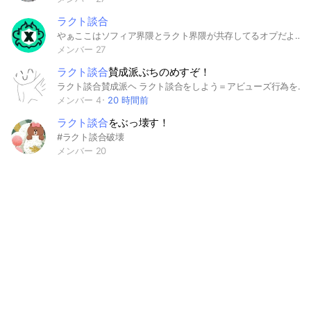
ラクト談合
やぁここはソフィア界隈とラクト界隈が共存してるオプだよ！凄くね凄いよね凄くなかったらOOだよね凄すぎやろそう言えや(薬中構文) 取り乱しました…ｻｰｻﾝ ルール↓ 荒らし→やめろ殴りたくないんや(？) 煽り→なりきり以外ではやめてくれシベリアに送りたくないんや(？) なりきり→迷惑にならないなら良いよ！ノートもフル活してええよ！ 談合→野良談以外はいいよ！ 今のところはこんな感じかな？良かったら来てね！
メンバー 27
ラクト談合
賛成派ぶちのめすぞ！
ラクト談合賛成派ヘ ラクト談合をしよう＝アビューズ行為をしようって言ってるのと同じ 以上
メンバー 4
20 時間前
ラクト談合
をぶっ壊す！
#ラクト談合破壊
メンバー 20