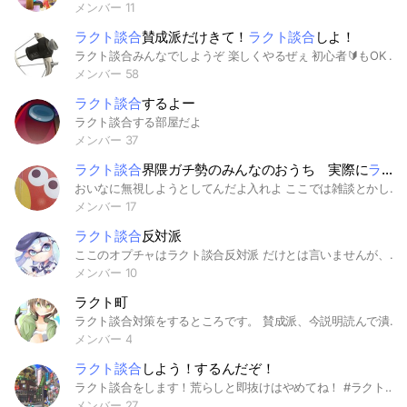
メンバー 11
ラクト談合
賛成派だけきて！
ラクト談合
しよ！
ラクト談合みんなでしようぞ 楽しくやるぜぇ 初心者🔰もOK しっかり説明するよ 詳しくはbotに聞いてねー じゃ イカよろしく〜(#´ᗜ`#)ﾆｺﾆｺ 即抜け・反対派退散～っ ﾊﾞｻｯー ﾊﾞｻｯ ◇ ミ ◇ ◇◇ /￣| ◇◇ ◇◇ ＼ |＿_| ◇◇ 彡 O(,,ﾟДﾟ) / ﾊﾗｲﾀﾏｴｷﾖﾒﾀﾏｴ～ ( Ｐ `O ／彡#＿|ミ＼ 〜 く
メンバー 58
ラクト談合
するよー
ラクト談合する部屋だよ
メンバー 37
ラクト談合
界隈ガチ勢のみんなのおうち 実際に
ラクト談合
おいなに無視しようとしてんだよ入れよ ここでは雑談とかしてもいいよ！ ルール破ったら強制退会させるよ！ ラクト談合反対派オプです 信用してるのは いちご ゆくオリ あんこ ぬこぬこ 樋熊 黒猫 りんごっちーりーんごっちー（死神） ろき2 あと朝の日ちゃん あと覚えてない白確のひと 一応だけど りんご ぽてち 猫 も信用してます
メンバー 17
ラクト談合
反対派
ここのオプチャはラクト談合反対派 だけとは言いませんが、まぁそうゆうことで（説明雑でごめんなさい(( とりまお願いだからここのオプチャに入って〜〜（スプラトゥーン３） 関係ないけど 「テッキュウを許すな〜〜〜〜〜」 ここのオプチャはラクト談合を壊すためのオプチャで！ なんで荒らすって、、？？ 理由を言ってあげましょうね！ みんなに辞めてほしいからです 荒らしたら飽きてみんなやめてくれるでしょ、だから荒らすだけ 運営も辞めてと言っていますよね、 「だったらいえばいいでしょ！」 って言ってじゃあ言うよ！ 談合辞めろよ！！！ 「、、、、、」 ってなるでしょどうせだから荒らすの！！ これでいいでしょだから辞めろ！！！！！！！
メンバー 10
ラクト町
ラクト談合対策をするところです。 賛成派、今説明読んで潰しやスパイをしようとしてるそこの君だ。 賛成派ってバレたら凍結確定だぞ？ バレなきゃいいなんて思うなよ？ 通報&凍結が確定になるからな？ そうなりたくなきゃ、賛成派はとっとと帰るんだな。(笑) 反対派の皆様はどうぞお入りください。
メンバー 4
ラクト談合
しよう！するんだぞ！
ラクト談合をします！荒らしと即抜けはやめてね！ #ラクト#ラクト談合#スプラ#スプラトゥーン#ラクト談合#ラクト#
メンバー 27