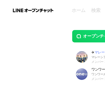
ホーム
検索
オープンチ
guide
open
✈️
マレー
メンバー 3
ワンワ
メンバー 