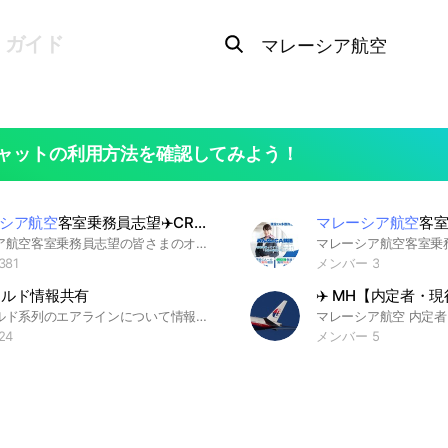
Search
OpenChats
search
ガイド
or
area
messages
search
ャットの利用方法を確認してみよう！
シア航空
客室乗務員志望✈️CREWNET
マレーシア航空
客室
マレーシア航空客室乗務員志望の皆さまのオープンチャット by CREWNET #マレーシア航空 #MH #客室乗務員 #キャビンアテンダント #新卒 #既卒 #クルーネット #CREWNET
81
メンバー 3
ールド情報共有
ワンワールド系列のエアラインについて情報共有しましょう。 セールや特典航空券の情報だけでなく、実際に搭乗しないとわからないことを共有できる場にしたいと思っています。 情報を提供できる方は、見返りを求めず提供してくださると嬉しいです。 また、お得な情報についても、できれば匂わせで終わらずに、可能な限り公開し合える場になればいいなと考えています。 #日本航空 #JAL #キャセイ #カタール #ブリティッシュエア #アラスカエア #アメリカン航空 #イベリア #FINAIR #マレーシア航空 #オマーン航空 #Royal Air Maroc #カンタス #スリランカ航空 #JGC #世界一周
24
メンバー 5