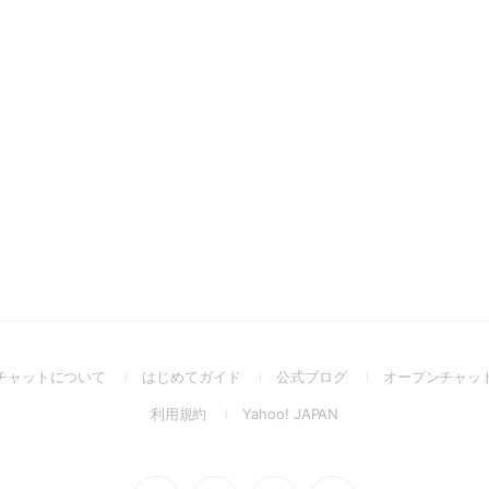
(Open
(Open
(Open
チャットについて
はじめてガイド
公式ブログ
オープンチャッ
in
in
in
(Open
(Open
利用規約
Yahoo! JAPAN
a
a
a
in
in
new
new
new
a
a
window)
window)
window)
new
new
Go
Go
Go
Go