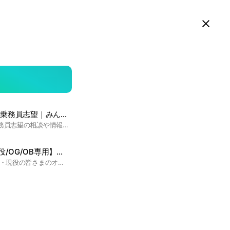
スマホ版LINEで見る
Close
searc
area
乗務員志望｜みんエア
マレーシア航空客室乗務員志望の相談や情報交換のためのオープンチャットです｜みんなのエアラインサイトはこちら✈️ http://minnano-airline.online/ #マレーシア航空 #キャビンアテンダント #CA #客室乗務員 #新卒 #既卒 #みんなのエアライン #みんエア
✈️ MH【内定者・現役/OG/OB専用】✈️CREWNET
マレーシア航空 内定者・現役の皆さまのオープンチャットです。 このオープンチャットはLINEでの検索は非公開設定にしています。