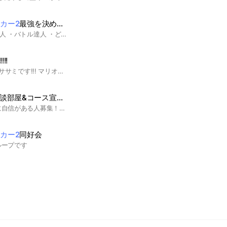
カー2
最強を決める会
名前の通り ・コース達人 ・バトル達人 ・どこマリ達人(レベル別) をこのオープンチャット内で 決めます マリオメーカー2 を持っていなくても🆗 雑談だけでも🆗 ＃マリオメーカー2 ＃最強決める会 ＃マリメ2 スーパーマリオメーカー2
!!
マリオ好き必見!!! 主のササミです!!! マリオ好きにはたまらない オープンチャットにしたいな と言う思いを込めて このオプを作ってみました!! マリオのゲームをひとつでも2つでもやっている方のみ、 入ってください!!! マリオメーカーやマリドン、 マリオカート、マリオパーティ、ラビッツインベーションコラボのやつ(名前は忘れた)、 などは含まれますが、 ヨッシーアイランドや ヨッシーウールワールド ヨッシーのクッキー ヨッシーのパネポン ヨッシークラフトワールド ヨッシーアイランドDS ヨッシーストーリー など、ヨッシー系は含まれないので その辺はご了承ください。 とにかくここは雑談オプです!! マリオの雑談をみんなで! 時にはニンダイ同時視聴もして見たり...? 私はまだガキなのでそれ程マリオ詳しくは有りませんが、 それなりにやってる方では有ります。とにかく!!みんなでワイワイ!!楽しみましょう!!! #マリオ #マリドン #マリオメーカー #マリオカート #マリオ64 #マリオギャラクシー #スーパーマリオ3Dランド #スーパーマリオワールド #スーパーマリオブラザーズ #スーパーマリオブラザーズ2 #スーパーマリオブラザーズ3 #スーパーマリオコレクション #スーパーマリオ3Dワールド #スーパーマリオサンシャイン #スーパーマリオUSA #スーパーファミコン #ファミコン #ゲームボーイ #ゲームボーイアドバンス #バーチャルボーイ #ニンテンドーDS #ニンテンドー3DS #ニンテンドーダイレクト #ゲームキューブ #ニンテンドー64 #ニンテンドーNew3DS #ニンテンドースイッチ
マリメ2 ☆ガチ勢相談部屋&コース宣伝部屋
マリオメーカー2の腕に自信がある人募集！もちろんどんな人での入ってオッケーです！！主にコースの宣伝と相談をしたいと思っています！副管理人も増やしていく予定です！ 自己紹介が遅れましたが、Heroと申します。これからよろしくお願いします！ #マリオメーカー#マリオメーカー2 #マリメ2#SMM2#マリメ
カー2
同好会
ループです