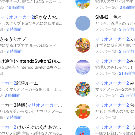
夏休み中の学生さーん 暇つぶしになるよー ぜひ入ってねー 説明 このオプチャはマリオワンダーのリンリンパークで遊びます！ ゲームチャットのおすそ分け通信を使えば、「ソフトを持っていない人」でも遊べます！なので、誰でも入ってください！ ソフトを持っていなくても大歓迎！ もちろんマリオワンダーの雑談もOKです！ 入ってくれたら嬉しいです。 ⚠️注意点 Nintendo Switchオンラインに加入していないと、一緒に遊ぶことはできません。遊ぶ場合は、有料にはなりますがそちらの方に加入してください... もちろん、このチャットに入った人は全員遊ぶという決まりはないので、お話だけする人はオンラインへの加入は必要ありません。 その他 また、スレッドとかを活用して、他のゲームの雑談をしてほしいです。 とにかく楽しんで下さい(^-^) 荒らしダメ以外は特にルールはありません。 マリオワンダーのSwitch2エディションの話くらいしかしてないので、別の話題がほしいと思う今日この頃...笑 オープンチャット初めての人でも大歓迎 ハッシュタグ #マリオワンダーSwitch2エディション#マリオワンダー#マリオ#スーパーマリオブラザーズワンダー#マリオメーカー#マリオメーカー2#2Dマリオ#Nintendo#ニンテンドー#ニンテンドウ#マリオゲーム#Switch2#Switch#ゲーム#スイッチ#スイッチ2#マニア#マルチプレイ#スーパーマリオブラザーズワンダーNintendo Switch2Edition+みんなでリンリンパーク#電子機器#みんなで#雑談#コントローラー#プレイ#マリオカートワールド#ニンダイ#Nintendo direct#super Mario brothers wonder Nintendo Switch Edition#Mario wonder#趣味#Switch2版マリオワンダー#マリオ大好き#ﾏﾘｵ#楽しい#ルームマッチ#プレイステーション#ゲーム業界#花札#なんでも
35
16 時間前
メンバー 26
3 時間前
ー
マリオメーカー2
好きな人お話しよ〜/コース宣伝など
SMM2 色々
⚠️現在荒らしスクリプト及びそれに類似する荒らし対策のため、3人以上の集団で入ったメンバーは即強制退会にします⚠️ マリオメーカー好きな人は是非入ってね！ このオープンチャットは、 マリオメーカーに関係のない話も全然オッケーなオプです 皆が作ったコースをどれだけ宣伝しても良いです！ 皆で楽しくマリオメーカー2を遊びましょう！ ルールはオプに入ってから確認してね！ #スーパーマリオメーカー #スーパーマリオメーカー2 #マリオメーカー #マリオメーカー2 #マリメ #マリメ2 #雑談 #いいね交換 #コース宣伝
31
8 時間前
メンバー 18
3 時間前
 きゅうりオプ
マリオメーカー2
ス
たまに過密になるオプです ルールはなるべく守るようにしてください ❌即抜け禁止 ❌荒らし、スタ連、意味の無いメッセージ禁止(やりすぎな場合) ❌基本初期アイコン禁止 他の人が話していたら無視せずその話に乗ってあげてください。 雑談OKです。 これらは重点的に見て守ってください 50人以上を目指してるので、マリオメーカー知ってる人なら自由に入ってください！50人行けるかな 詳しくは大事なノートのルールを見てマナーを守りましょう！ #マリオメーカー #マリオメーカー2 #SMM #SMM2 #kyu #🥒オプ
21
8 時間前
メンバー 13
2 時間前
おすそわけ通信(NintendoSwitch2)ルーム
マリオメーカー2
やっ
2025年6月5日発売 Nintendo Switch2🎮 ゲームチャットで「おすそわけ通信」を楽しむためのオープンチャットです😊 自分が持っていないゲームをおすそわけしてもらったり、 持っているゲームを他のメンバーにおすそわけしたりできる交流部屋になります！ みんなで楽しくゲームをシェアしましょう✨ #NintendoSwitch2 #ニンテンドーワイヤレス2 #ゲームチャット #おすそわけ通信 #おすそ分け通信 #おすそわけプレイ #おすそ分けプレイ #おすそわけ #おすそ分け #Nintendo #任天堂 #ニンテンドースイッチ2 #ニンテンドースイッチ #NintendoSwitch #任天堂スイッチ #任天堂スイッチ2 #スイッチ #スイッチ2 #Switch #Switch2 #通信 #スイッチ2ゲームチャット #ニンテンドースイッチ2ゲームチャット #スイッチ2おすそわけ #マリオカートワールド #スーパーマリオ3Dワールド #スーパーマリオパーティジャンボリー #ドンキーコングバナンザ #桃鉄2 #桃太郎電鉄2 #スイッチスポーツ #ニンテンドースイッチスポーツ #あつ森 #あつまれどうぶつの森 #ぷよぷよテトリス2 #ゼルダ無双 #リズム天国 #リズム天国ミラクルスターズ #トモダチコレクションわくわく生活 #スプラトゥーン3 #ボイスチャット #チャット #体験版 #お試しプレイ #ぽこあポケモン #ポコアポケモン #ぽこあ #ぽこポケ #ぽこぽけ #ポコポケ #ポケモン #ポケットモンスター #Pokemon #Pokémon #メタモン #カービィのエアライダー #カービィ #エアライダー #スマブラ #スマブラスペシャル #大乱闘 #大乱闘スマッシュブラザーズ #大乱闘スマッシュブラザーズスペシャル #スマッシュブラザーズ #スーパーマリオブラザーズワンダー #マリオワンダー #マリオブラザーズ #スーパーマリオブラザーズ #世界のアソビ大全51 #世界のアソビ #アソビ大全 #世界の遊び大全 #世界のアソビ大全 #進めキノピオ隊長 #スーパーマリオメーカー #マリオメーカー #マリメ #ゼルダの伝説 #ゼルダ #スプラトゥーン #スプラ #スプラトゥーンレイダース #スプラレイダース #スプラトゥーン4 #スプラ4 #ニンテンドー
51
メンバー 15
21 時間
ーカー2
雑談ルーム
マリオメーカー2
みんなで
みんなで楽しくマリオメーカー2をしましょう！ 誰でも大歓迎‼️ #マリオメーカー #マリオメーカー2 #マリメ2 #SMM2 #雑談
6
3 時間前
メンバー 34
23 時間
ーカー3待機(
マリオメーカー2
雑談オプ)
マリオメーカー2
合
いつ発売されるか分からないけどマリオメーカー3を待ちましょう‼️‼️ 雑談もします どんなゲームになるかみんなで予想しましょう‼騙されたと思って入れ‼️マリオメーカー好き全員集まれ！ #時代が俺に追いついた #予言 #マリオメーカー2 #マリオメーカー #smm2 #SMM2
18
3 時間前
メンバー 13
ーカー2
けいんぐのあたおかオプ
マリオメーカー2
（
けいんぐのマリメ部屋 宣伝・雑談なんでもok！ #smm2 #マリメ2 #マリオメーカー2