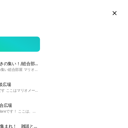
スマホ版LINEで見る
Close
searc
area
8DXにゃんこ大戦争勉強
きの集い！/総合部屋
マリオメーカー2好きの集い総合部屋 マリオメーカーが好きな方お待ちしています。みんなでマリオメーカーをプレイしよう！ #マリオメーカー#マリメ 管理人 1代目 М.K 2代目 RaHIROKI 3代目 モヤキノナ 4代目 さわー
談広場
管理人のくろねこ_BCです ここはマリオメーカー2の雑談広場です 主に ・コースの宣伝 ・コースのアドバイス →特に有名なスピラン勢が多いです そのためスピラン勢は大歓迎です！ また人気ランキング上位勢も多いため 有益なアドバイスは貰えます ・合作の話し合い 等 勿論マリメ以外のお話もOKです！ 下記ルールをお守りください ・参加したら職人IDをノートに書いてください。書かない場合は退会対象です。 ・荒らし行為はNG ・当オプのスクショを別オプに貼る行為は退会対象となります ※一度抜けたら基本再参加禁止です →もしすでに再参加禁止でもう一度参加したい場合は管理人に何らかの方法でメッセージください。人伝いでもOKです よろしくお願いいたします🙇 #マリメ2 #マリオメーカー2 #スーパーマリオメーカー2
合広場
初めまして、管理人のflareです！ ここは、みんなでバトルやコース作り、どこまりなど色々なことを気軽に話せる場所です！ 参加する際は、ルールの確認だけお願いします！ 1回目は注意ですが、2回目以降は一時追放になる場合があります。 みんなで楽しく平和にやっていきましょう！ ルール 1. 下ネタ・暴言・荒らしは厳禁です。 2. 他の参加者が不快になる行為は控えてください。 3. 即抜けはご遠慮ください。 以上になります。 興味があれば、ぜひご参加ください！
マリオファンの学生集まれ！ 雑談とか情報交換の部屋！