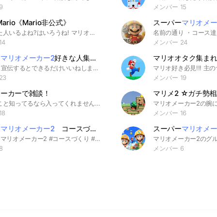
9
メンバー 15
ario《Mario非公式》
スーパー
マリオメー
気になった人いるよね?はいろうね! マリオが好きな人、興味がある人、やりたい人や全く知らない人もOKの雑談オプです。このオープンチャットではマリオとありますが、雑談をしたり、ちょっとした宣伝もOKとしております。マリオ以外のゲームなどをできる用にするために、別のゲーム用のオープンチャットもご用意いたしました！ ------------------------------------------------------------------ ルールは特にありません。 管理人、共同管理者が判断し、 再参加禁止や通報します。 ------------------------------------------------------------------ #マリオ#Mario#スーパーマリオ#雑談#Nintendo#任天堂#nintendo#ニンテンドー#NINTENDO#ニンテンドースイッチ#Nintendo Switch#NintendoSwitch#ゲーム#YouTube#YouTube#YouTuber#ユーチューブ#X#エックス#ツイッター#Twitter#twitter#インスタグラム#Instagram#宣伝#オプ宣伝#オプ#オプチャ#オープンチャット #ファミコン#ファミリーファミコン #NINTENDO64#スーパーファミコンジュニア#ニンテンドーゲームキューブ#DS#NINTENDO DS#Wlii#3DS#NINTENDO 3DS#WliiU#2DSNINTENDO2DS #スーパーマリオブラザーズ#スーパーマリオブラザーズ２#スーパーマリオブラザーズ３#スーパーマリオランド#スーパーマリオワールド#スーパーマリオUSA#スーパーマリオワールド２ 6つの金貨#スーパーマリオ64#スーパーマリオサンシャイン#Newスーパーマリオブラザーズ#スーパーマリオギャラクシー#NewスーパーマリオブラザーズWlii#スーパーマリオギャラクシー２#スーパーマリオ3Dランド#Newスーパーマリオブラザーズ２#NewスーパーマリオブラザーズU#スーパーマリオ3Dワールド#スーパーマリオメーカー#スーパーマリオオデッセイ#NewスーパーマリオUデラックス#スーパーマリオメーカー２#スーパーマリオ3Dコレクション#ファミリーワールド#スーパーマリオブラザーズワンダー
14
メンバー 24
ー
マリオメーカー2
好きな人集合！フレ戦、雑談、いいね要求、オプチャの宣伝OK！
マリオオタク集まれ!!
⭐～コース宣伝するとできるだけいいねします！～⭐ 管理人がします！ このオプチャは平和なオプです！ 誰でも気軽に入ってね！ 初心者でも歓迎です！ 宣伝目的でも大丈夫！ 目標はマリメで一番のオプです！ マリメでアドバイス、困った事などは管理人が全期間金ですから、答えれると思います！ ライブトークが使えるようになったので誰でも気軽に したかったら言ってください！ ノートの使い方について ルールを守って好きに使ってください！ 雑談でも画像でも動画でも好きにどうぞ！ 投票について 誰でも好きに投票箱作って！ 宣伝について オプチャの宣伝はノートに貼ってください！ コースの宣伝は一人1日で1コースだけでお願いします！ 誰でも気軽に宣伝してね！ 管理人（マリメ初心者）ができれば遊んでいいねする！ ルール（禁止事項） 1即抜け 2暴言と荒らしと下ネタと煽り 3誰かをアンチすること 4スタンプ連打 もし破っている方がいれば注意、 ひどければ強制退会です。 他オプで誰かをアンチしている人は無条件に蹴ります。 そして平和なオプチャにしましょう！ 長文読んでいただきありがとうございました、 ぜひ入ってきてください！！！ #マリオメーカー2#マリオメーカー #マリメ#マリメ2#SMM2#SMM#雑談#コース募集#コース宣伝#フレ戦 #ゲーム#スイッチ#ニンテンドースイッチ#任天堂スイッチ#コントローラー#面白い#マリオ #ルイージ #スーパーマリオ #ハロウィン #任天堂 #halloween #mario #supermario #コスプレ #マリオカート #キャラ弁 #ゲーム #アイロンビーズ #nintendo #switch #スーパーマリオブラザーズ #トイプードル #お弁当 #ファイヤーマリオ #どうぶつの森 #ニンテンドー #心斎橋 #渋ハロ #星野源 #ユニバ #誕生日
23
メンバー 19
メーカーで雑談！
マリメのこと知ってるなら入ってくれませんか？ 私の大事なノートに操作密度の上げ方があります！ スピラン勢必見！会話勢も装飾勢も，ｴﾝｼﾞｮｲな方も， みんばと，製作勢,攻略勢,ﾊｰﾄ欲しい人！勿論マリメのトークしに来るだけでも！誘いもok。ガチ勢の人でも。 当たり前な事ですがマナーは守りましょう(どこでも)、禁止事項はこれだけだし、ゆるいんで来て下さい！ ・ノートばんばんよろしく！ ・ボイメは(聞きたいけど)自由！ ・投票はやりたい時どうぞ！ 名前を打てば職人IDと簡易説明が出るようにしますので出したい人言ってください。サブオプ(ここ)は宣伝してもいいです。メインオプの宣伝控えよろ “ #マリオメーカー2 ” < #マリオメーカー > ≪ #SuperMarioMaker ≫ 『 #SuperMarioMaker2 』 【 #マリメ2 】{ #マリメ }
18
メンバー 16
ー
マリオメーカー2
コースづくり&コースあそびの会
スーパー
マリオメー
#スーパーマリオメーカー2 #コースづくり #コースあそび #古今東西 何でもOK 是非参加してね！！ 新規さんは大大大歓迎!!!!! マリオメーカーが好きであれば持参していてもしていなくてもokﾃﾞｽ 雑談や宣伝などしてもらえると助かります！ 自己紹介したい方は、宣伝用にノートに貼ってもらえると光栄です！ メンバーの不都合で、通信プレイの回数が減っています。できる方はお願い致します🙏 オープンチャット「スーパーマリオメーカー2 コースづくり&コースあそびの会」
マリオメーカー2のグ
8
メンバー 6