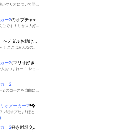
祝2周年！！ ここは学生がマリオについて語ったり一緒にゲームをしたりする場所です！ 映画 漫画 ゲーム マリオのことならコンテンツは問いません！ みんなとたくさん話したりゲームしたりしたいです！ #マリオ#マリオワンダー#マリオパーティ#マリカ#ペーパーマリオ#マリオRPG#ザスーパーマリオムービー#スーパーマリオくん#マリオブラザーズ#NEWマリ#ルイージ#ピーチ#クッパ#キノピオ#ヨッシー#メイドインワリオ#中学生#高校生#大学生#学生#中1#中2#中3#高1#高2#高3#バグ#裏技#情報交換#攻略#マリオメーカー#マリメ#ルイージマンション#キノピオ隊長#キノピコ隊長#アイテム#情報#マリオ雑談#雑談#初心者#プロ#ガチ勢#タイムアタック 設立2024/1/25
前
カー2
のオプチャ⭐︎
どうも管理者のあおりんごです！ミセス大好き^_^ #マリオメーカー2 ミヽ、 /､ スｿﾐミミミﾐヾ、 ! / lミミミミミミﾐV ゝ ゝﾌニ三三ミﾚﾐ、 >-ン =ﾆ三ミ lﾘ、 l__r - 、 （゜） ､, _.＞-ヽ、 ﾄl ￣￣ -､ t .(ヽヽ、 ﾄ､ ＿ノ/) (((i) ﾍ ヽ､l>､＿_ ／、 (i))) ／∠ ゝ、＼Ll-‐′ !＿ゝ＼ (＿＿＿､ ヽ＿＿ ／ ,＿＿） | /´ | /
 〜メダルお助け部屋！〜
メダルほしい？おいで～！ ここはみんなのメダル獲得をお助けする部屋だよ！みんなで助け合ってメダル獲得しようねっ！もちろんマリメ以外のお話も大歓迎だよ！ ※ここに入っただけじゃメダル取れないからね...？ #スーパーマリオメーカー2 #スーパーマリオメーカー #マリオメーカー2 #マリオメーカー #マリメ #マリオ #ゲーム
カー2
(マリオ好き集まれー）【今年100人目標】目標いけなかったけど来年こそは
マリオメーカー2好きな人あつまれー！ やってない人、やろうと思ってる人、 別ゲーの話題も大歓迎！ たまにイベントも開催しているので、 ぜひ参加してみてください #マリオ#ゲーム#マリメ#マリオゲーム#マリオワンダー#スーパーマリオブラザーズ#テレビゲーム#雑談#Switch#スピードラン#トロール#スピラン
カー2
スーパーマリオメーカー2 のコースを自由に宣伝してOK。 許可を貰えばオプチャの宣伝もOKです。 悪口などを言ったら退会してもらいますので注意して下さい。 荒らし厳禁。 荒らし行為をしたら通報します。 #スーパーマリオメーカー2 #コース募集 #コース宣伝 管理人は#およん(4代目)です。
リオメーカー2
!!❖雑談❖
SMM2の雑談＆宣伝＆フレ戦オプだよ! ほとんど雑談でワイワイ楽しもう!! スーパーマリオメーカー２を持ってる人でも持ってない人でも大歓迎！！誰でも参加OKです! このオープンチャットでは、みんなでいいね交換やバトル、大会をしたりするのももちろんOKです! やばいことをしなければ大丈夫な ほぼ自由オプだよぉ！ ぜひ、このオープンチャットに入って下さい! #スーパーマリオメーカー２#スーパーマリオメーカー2#SMM2#マリオ#マリメ#マリメ2#マリメ２#ゲーム#マリオメーカー#雑談#みんばと#みんバト#みんクリ#フレ戦#任天堂#ニンテンドー#Nintendo#nintendo#NintendoSwitch#Nintendo Switch#Switch#YouTuber
前
カー2
好き雑談交流部屋