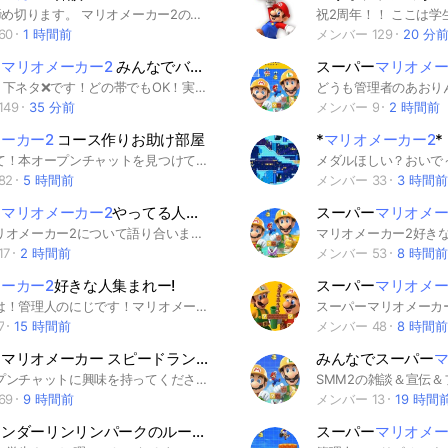
100人で締め切ります。 マリオメーカー2のオプです。 荒らしは来ないで下さい。 嵐は来て下さい。
60
1 時間前
メンバー 129
20 分
ー
マリオメーカー2
みんなでバトルをやる人(フレンド戦も)集まろうの会！
スーパー
マリオメー
荒らし❌、下ネタ❌です！どの帯でもOK！実力は関係ない！！ フレンド戦が多いので、フレンド同士でみんバトしたい人も⭕️！ もちろんみんバト野良勢も大歓迎！ 純粋にマリメ2に関して話したり、フレ戦だけしたい人は大大大歓迎！！！ 雑談もOK！ ルールを守ってみんなで仲良く話しましょう！！ #スーパーマリオメーカー2 #みんなでバトル
49
35 分前
メンバー 9
2 時間前
ーカー2
コース作りお助け部屋
*
マリオメーカー2
*
初めまして！本オープンチャットを見つけていただきありがとうございます！😊 元管理者のかきおれと申します！(現管理者：るな) このオープンチャットでは、マリオメーカー2でコースを作るためのアイデアを共有したり、作り方を教え合ったりしています！ 演奏コースやギミックコース、スピードランなど…どんなジャンルのコースでもお任せあれ！ レール演奏やリミットなどの知識も身につけられますよ〜！ もちろん、みんなでバトルやどこまでマリオチャレンジ、フレ戦や高難度スピランなど、他のプレイモードの話題も大歓迎です！💪🔥 ここまで読んでいただきありがとうございます！ いろいろと説明しましたが、管理者がマイペースで自由奔放なため、割となんでもアリなオープンチャットになるかと思われます😆 だから、そこまで気難しく考えずに一度参加してみてくださいね！✨ メイン画像の作成：Quartet #スーパーマリオメーカー #スーパーマリオメーカー2 #マリオメーカー #マリオメーカー2 #マリメ #マリメ2 #マリオ #SMM #SMM2 #NintendoSwitch #Switch #スイッチ #ゲーム #攻略
82
5 時間前
メンバー 33
3 時間前
ー
マリオメーカー2
やってる人おいで〜
スーパー
マリオメー
一緒にマリオメーカー2について語り合いましょう！コースの宣伝もあり！ 荒らしはお断りです。 #ゲーム
17
2 時間前
メンバー 53
8 時間前
ーカー2
好きな人集まれー!
スーパー
マリオメー
こんにちは！管理人のにじです！マリオメーカー2好きな人集まってください！ ソフトを持ってない方でも、雑談したいなら入ってどうぞー！ ここでルールを長々としても仕方がないので詳しくは中で説明します！ タグ🏷️ #マリメ #マリメ2 #マリオメーカー #マリオメーカー2 #マリオ
7
15 時間前
メンバー 48
8 時間前
スーパーマリオメーカー スピードランの会‼️
みんなでスーパー
マ
このオープンチャットに興味を持ってくださり、ありがとうございます！ このオープンチャットでは、 スーパーマリオメーカーで、スピードランを楽しみたい！ いいスピードランを探している！ スピードランの意見・いいね交換をしたい！ 自分のスピードランをやって欲しい！ などなどと思っているような方にぜひ入って欲しいです！ また、他のオプチャの宣伝、コース宣伝、雑談、タメ口などなど色々OK！ 新規さん大歓迎！ マリオメーカーを持ってなくてもマリオが好きだという方なら大大大歓迎！ マリオを知らない人も、是非是非このオープンチャットに来てみてはどう？ このオープンチャットでみんなでスピードランを楽しみましょう！ #マリメ #マリメ2 #マリオメーカー #マリオメーカー2 #スーパーマリオメーカー #スーパーマリオメーカー2 #マリオ #スピラン #スーパーマリオ #雑談 #タメ口OK #いいね
69
9 時間前
メンバー 13
19 時間
マリオワンダーリンリンパークのルームマッチなどができるオープンチャット！マリオの雑談もOK！
スーパー
マリオメー