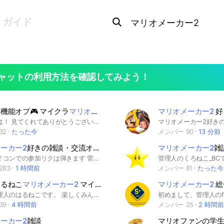
Search
OpenChats
search
ガイド
or
area
messages
search
ャットの利用方法を確認してみよう！
機能オプ🎮 マイクラ
マリオメーカー2
フォトナスプラ3あつ森マリカ
マリオメーカー2
好
こんにちは！ 見てくれてありがとうございます！ このオプではトークごとにジャンルが分かれており、1つのオプで様々な話題をすることができます！ 本オプは雑談のオプになります！ 他にもマイクラやマリオメーカー2、フォートナイト、にゃんこ大戦争、勉強のオプなどもあります！ 是非皆さん沢山お話しましょう！ お待ちしています！ #マリメ #マリオメーカー #マリメ2 #マリオメーカー2 #マイクラ #Minecraft #フォートナイト #Fortnite #あつ森 #スプラトゥーン #スプラ #スプラ3 #マリオカート #マリカ #マリオカート8DX #マリカ8DX #にゃんこ #にゃんこ大戦争 #勉強 #雑談
32
たった今
メンバー 90
13 分前
ーカー2
好きの雑談・交流オープンチャット
マリオメーカー2
雑
⚠️初期アイコンでの参加リクは弾きます 管理人のプリンちゃんです！ ・コースID掲示板でのコース宣伝 ・演奏コースや装飾のアドバイス ・みんバトのコツやフレ戦募集など ・伸びるコースの作り方 など マリメ勢であれば大歓迎です！ また人気ランキング上位勢も多いため 有益なアドバイスもたくさん貰えます！ まずは下の説明文を読んでください！ 🟥このオープンチャットは、マリオメーカー好きが集まる雑談多めなオープンチャットです。 エンジョイ勢ガチ勢問わず、マリメが好きな人なら誰でも参加して欲しいです！ マリメを持っていなくても大丈夫🙆🏻‍♀️ROM専も大丈夫です！ 最初からタメ大歓迎！✨ 💙💛❤このオプの魅力❤💛💙 ・職人ポイント全期間金メダル保持者が6名(世界Top100×4名、世界Top10×2名)在籍していてコースのアドバイスが貰える📖 ・とても賑やかなオプで楽しくトークができる😊 ・高浮上であればすぐにこのオプに馴染めて、みんなと仲良くなれる🤝 ・サブトークルームを活用したコミュニティが豊富✨ 例：自分のコースの魅力を存分にアピールできる「コースID掲示板」など 入ったら、大事なノートの確認お願いしますm(_ _)m ここまで説明文を読んでいただき 誠にありがとうございました✨ 貴方様の入室を心待ちにしております。 マリメ/マリメ2/マリオメーカー/マリオメーカー2/スーパーマリオメーカー/スーパーマリオメーカー2/SSM/SMM2 よつばぎるど/Fate/フェイト/CO-DA/コーダ/ちはや/ちはやYT/CHIHAYA/ちゃあ/chaa's/ヒカキン/HIKAKIN 明日香/明日香ちゃんねる/ぽこにゃん/しゅう/りょうすけ/りょうすけGames/ぴよきんぐ/でいすい/でいすいのゲームちゃんねる/時代が俺に追いついたGames/Dr.shoki/どくしょ/クサヤ人/しゃぷふら/べるりニキ/かわの/ハリティア/とぱんだ/読書/ ゲーム/ゲーム実況/ゲーム実況者/マリメ実況者/任天堂/ニンテンドー/Nintendo/NintendoSwitch 暇/暇人/雑談/誰でも/大歓迎
283
1 時間前
メンバー 81
たった今
はるねこ
マリオメーカー2
マイクラゲームオプ
マリオメーカー2
総
ども、管理人のはるねこです。 楽しくみんなでゲームして遊びましょう！ 気軽に入ってきてね。 僕はマリオメーカーやマイクラを主にやっております。 一応ポケモンとかもやってるよ。 楽しもうね！ 〜基本的なルール〜 • 下ネタ厳禁（管理人はおけ） • 荒らし禁止 • なりすまし厳禁 • 誹謗中傷禁止 • 個人情報を晒す行為禁止 などです。 その他の基本的なルールはオプの大事なノートに書いてあります。 あまりにもルール破りが激しい場合は強制退会という最悪の手を使うこととなります。 恨まないでください。 よろしくお願いします。 #マリオメーカー2 #マイクラ #ゲーム #コース制作 #ポケモン #娯楽
39
4 時間前
メンバー 25
2 時間前
ーカー2
雑談