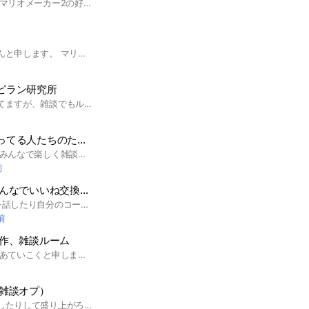
管理人のマリピオです マリオメーカー2の好きなことを雑談するとこです troll、みんバト、みんクリあとはコース宣伝もいいですよ 皆さんで楽しいオプにしよう！ あとはみんなで助け合ってメダルを獲得しよう！ 荒らしは来るな
どうも。管理人のうどんと申します。 マリオメーカー2を持ってなくても入って大丈夫です。 ルールとかないので(ただし荒らしNG)自由にお話してくだされ～
ピラン研究所
オプ名に研究所と書いてますが、雑談でもルールを守っていただければ問題ないです。 ※承認制ですがなるべく早く承認いたしますので気軽にどうぞマリオメーカー以外の話もOKです #スーパーマリオメーカー2#マリオカート8DX#スイカゲーム#妖怪ウォッチぷにぷに#ルービックキューブ
てる人たちのたまり場兼相談窓口
管理人のみしゅだよ！ みんなで楽しく雑談したいな♪ ❌下ネタ言う人は帰りましょう #マリオメーカー2 #雑談
前
いいね交換や雑談をしよう！【好評により50人→60人に！】
マリオメーカー2の事を話したり自分のコースをみんなにプレイしてもらったり、(いいねをしたり、)みんなでバトル戦ったりして遊ぼう！初心者から上級者、マリメやってない人も気軽に入ってね〜♪ #マリオメーカー2 #マリオメーカー #マリメ
前
作、雑談ルーム
ども！ 管理人のだいにあていこくと申します ここは、みんなでマリオメーカー2の合作を作ったり、遊び合い、雑談をするオプです（そのまんま）コース宣伝大歓迎です！ 入ったらノートに自己紹介を書くようにしてください。 なんかスピラン勢多い気がする 暴言、喧嘩❌ 下ネタ❌ 即抜け❌ その他迷惑行為❌ みんなでルールを守って平和なオプにしましょう！ #smm2 #マリオメーカー #スーパーマリオメーカー2 #ゲーム
雑談オプ）
一緒フレ戦したり雑談したりして盛り上がろう！！ ※日常会話が多いです 気軽に入ってね〜 #マリオメーカー2 #雑談 #マリオ好きと繋がりたい