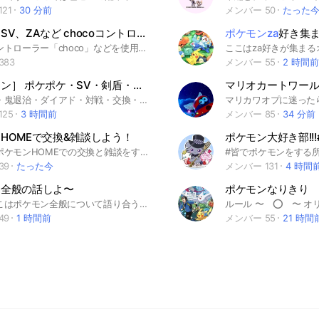
21
30 分前
メンバー 50
たった
ポケモンSV、ZAなど chocoコントローラーマクロ自動化部屋
ポケモンza
好き集
マクロコントローラー「choco」などを使用した、マクロによる作業自動化のボタン入力や、マクロを共有する部屋です。#ポケモン
383
メンバー 55
2 時間前
［ポケモン］ ポケポケ・SV・剣盾・ZA・GO・過去作雑談・交流
ブルレク・鬼退治・ダイアド・対戦・交換・図鑑埋め・ポケGO・雑談などして気軽に楽しみましょ！過去作や今の作品、これから来る作品なんでもOK！ポケモンじゃない話もサブトークでOK！自由に楽しんでください！ 荒らしや即抜け、過度な下ネタはお止めください (名前などが下ネタに関連するようなことなど)
25
3 時間前
メンバー 85
34 分前
HOMEで交換&雑談しよう！
ポケモン大好き部!!!
基本的にポケモンHOMEでの交換と雑談をする感じだよ！誰でも大歓迎⭐️ポケポケ 、ポケフレ、もちろんどのポケモンの世代の話でもOK！ #ポケモン #ポケモンホーム #ポケモンGO#ポケモンSV #ポケモン剣盾 #ポケモン雑談#ポケモン交換 #ポケモンHOME #ポケモン本家#ポケとる#ポケモンZA #ポケモン情報#ポケポケ#ポケモンチャンピオンズ#ポケモンユナイト#ポケモンマスターズex#ポケモンスクランブル#ポケモンピクロス#ポケモン新作
39
たった今
メンバー 131
4 時間
ン全般の話しよ〜
ポケモンなりきり
やあ！ここはポケモン全般について語り合う場所だよ！ 合わないと思ったら抜けて大丈夫！ ポケカやポケポケ、ポケモンGOやポケモンZA.SV.SM.MEGA？等のシリーズについての話など。此処は皆で楽しく話そうと考えています。入ってくれると嬉しいです！是非入って下さい！！また、此処では皆の意見を可能な限り取り込んでいきたいと思いますので、是非、意見等があったら遠慮なくお伝え下さい。尚、荒らしなどの問題行為は再入室不可にします。まずしないで⭐️ #ポケモン #Pocketmonster #ポケモンGO #ポケGO #ポケポケ #PocketmonsterPocket #ポケモンカード #ポケカ #ピカブイ #ピカチュウ #イーブイ #剣盾 #ソード #シールド #ダイパリメイク #DPSP #ブリリアントダイヤモンド #シャイニングパール #レジェアル #LA #レジェンズアルセウス #SV #スカーレット #ヴァイオレット #ZA #Z-A #ポケモンホーム #色違い厳選 #ポケモンチャンピオンズ#ポケチャン#Pokémon Champions
49
1 時間前
メンバー 55
21 時間