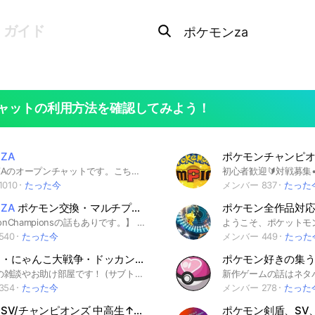
Search
OpenChats
search
ガイド
or
area
messages
search
ャットの利用方法を確認してみよう！
ZA
ポケモンチャンピ
ポケモンZAのオープンチャットです。こちらに参加してみんなでポケモン楽しみましょう！ ポケモン ポケットモンスター ポケカ ポケモンカード ゲーム ピカチュウ イーブイ ピカブイ USM usm ウルトラ サン ムーン 剣盾 ソード シールド ポケGO ホーム HOME ポケダン ポケモン不思議のダンジョン 鎧の孤島 冠の雪原 ポケモンスナップ スナップ ポケスナトレード レイド Switch
010
たった今
メンバー 837
たった
ZA
ポケモン交換・マルチプレイなど(雑談もあり)ZA総合オープンチャット
【PokémonChampionsの話もありです。】 暇だしポケモンでもすっか！ ZAオプ人口1位を目指しているので良かったら入って下さい。 ポケモンZAの情報交換や、ポケモン交換、マルチプレイの招待など、色々するオプです。 主がキヨ好きなので仲良くしてやって下さい() 作成時:2025年8月12日の夕方 ポケモン初心者から上級者、誰でも大歓迎です。 年齢制限:何歳でもOK(※大幅な年齢詐称はBANします) 禁止行為:暴言、下ネタ、悪口、マニアック過ぎること、 ポケモンに関係無いこと、(少しなら大丈夫です。) 人を馬鹿にする様な言葉、荒らしは駄目です。 #ポケモンチャンピオンズ #PokémonChampions #PokémonLegendsZ-A #SV#剣盾#ピカブイ#USUM#ORAS#BW
540
たった今
メンバー 449
たった
ぷにぷに・にゃんこ大戦争・ドッカン・ポケモン【お助け・攻略・雑談】
ぷにぷにの雑談やお助け部屋です！ (サブトークにはにゃんこ大戦争とポケモン（ポケポケやzaなどの総合）やドッカンバトルがあります参加自由） 初心者から上級者まで大歓迎！ ルール 絶対に読んでください 雑談⭕ お助け⭕ 代行❌ チート❌ 即抜け❌ 下ネタ❌ 喧嘩❌ 即お助け❌ 常識的なルールは守りましょう お助け以外でも雑談とか色々話そう！ ⚠️即抜けは納得の行く理由が無い場合と無言の場合全員問答無用で再参加禁止にしますそのアカウントでは権限持ちと話し合わない限り永久に参加できなくする場合があります 極力アイコンつけてきて欲しいです🙏 基本イベント予約制のお助け部屋です！ わからないことがあればなんでも聞いてください！ あと大事なノートの確認お願いします！ ここまで読んでなくルールを破る人が現れ次第すぐに強制退会とさせていただきます 通知が多かったり雑談だけをしたい方は雑談サブトークがおすすめです いつまででも浮上メンバー募集中 ここからはオープンチャットと言うコンテンツに初めて参加する方やあまり詳しく分からない方向けです 理解してる人は読まなくても大丈夫です まずオープンチャットとは名の通り、オープンなチャットルームです その中のゲームが主なチャットルームがこのぷにぷにオプです（サブトークに別ゲーあり） サブトークとは本オプと、サブトークが（複数作れるサブのトークルーム）が複数個あります 間違えて入った場合は間違えましたと言い、他のトークルームに移ってから間違えたところを抜けてくれるとオプ側としては助かります 内容としては学校などでよく危ないと言われているsnsなので個人情報などは極力出さないようにしてください あとオープンチャットは結構どこに行っても治安が悪いのでそこは自己責任でお願いします 質問などあれば聞いてもらえれば誰かしらのメンバーが答えてくれると思います 以上
354
たった今
メンバー 278
たった
ポケモンSV/チャンピオンズ 中高生↑集まれ〜！