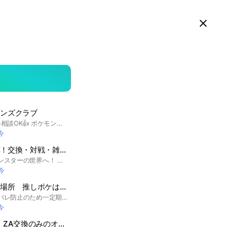
スマホ版LINEで見る
Close
searc
area
オンズクラブ
初心者歓迎🔰対戦募集•相談OK👍 ポケモンチャンピオンズの 最新情報共有・対戦募集・パーティ相談 ができる オープンチャットです！ 初心者・復帰勢・これから始めたい方も大歓迎！ 対戦部屋もあるので、 気軽に交流しながら楽しめます！ 見る専・情報収集だけでもOKです！ #ポケモンチャンピオンズ #ポケモンチャンピオン #PokemonChampions #ポケモンレジェンズZA #PokemonLegendsZA #ポケモンSV #ポケモンスカーレット #ポケモンバイオレット #スカーレットバイオレット #ゼロの秘宝 #ポケモンアルセウス #PokemonLegendsアルセウス #レジェンズアルセウス #ポケモンBDSP #ブリリアントダイヤモンド #シャイニングパール #ポケモン剣盾 #ポケモンソード #ポケモンシールド #鎧の孤島 #冠の雪原 #ポケモンピカブイ #レッツゴーピカチュウ #レッツゴーイーブイ #ポケモンUSUM #ウルトラサン #ウルトラムーン #ポケモンサンムーン #ポケモンSM #ポケモンORAS #オメガルビー #アルファサファイア #ポケモンXY #ポケモンBW #ポケモンBW2 #ポケモンブラック #ポケモンホワイト #ポケモンDP #ポケモンプラチナ #ポケモンHGSS #ハートゴールド #ソウルシルバー #ポケモンRS #ルビーサファイア #ポケモンエメラルド #ポケモンFRLG #ファイアレッド #リーフグリーン #ポケモン金銀 #ポケモンクリスタル #ポケモン赤緑 #ポケモン青 #ポケモンピカチュウ #ポケモンSV #ポケモンアルセウス #ポケモン剣盾 #ポケモンBDSP #ポケモンXY #ポケモンBW #ポケモンGO #ポケモンユナイト #ポケマスEX
今
ポケモン全作品対応！交換・対戦・雑談などでみんなで楽しもう！ポケモン総合オプ
ようこそ、ポケットモンスターの世界へ！ 祝、30周年！！！🥳 ここは、ポケットモンスターの総合オープンチャットです！ ポケモンについて語り合うも良し！バトルするのも良し！交換するのも良し！ もちろん最新作のチャンピオンズもみんなで遊んでるよ〜！ みんなでポケットモンスターを楽しもう！ #ポケットモンスター #ポケモン #ポケットモンスターレジェンズZ-A #ポケモンレジェンズZ-A #ポケモンレジェンズ #ポケモンZA #ミアレシティ #メガシンカ #メガストーン #チャンピオンズ ポケモンチャンピオンズ #テラスタル #ダイマックス #キョダイマックス #Zワザ #ポケモン風波 #風波 #ウインド・ウェーブ #ウインドウェーブ #ポケモンWW #WW #ポケモンSV #ポケットモンスターSV #ポケモンスカーレットバイオレット #SV #ポケモンGO #GO #ポケモンユナイト #ユナイト #ポケポケ #対戦 #トレード #交換 #Nintendo Switch #ニンテンドースイッチ #スイッチ #ニンテンドースイッチ2 #Nintendo Switch2 #スイッチ2
今
ポケモン好きの集う場所 推しポケは最強！!
新作ゲームの話はネタバレ防止のため一定期間の間専用の部屋のみでお願いします ポケモン愛を語り、楽しみ、深めよう ポケモン好きなら どんな人でも受け入れます ポケポケとかユナイトとか色んなゲーム を一緒に楽しもう！ #ポケモン #ポケポケ #イラスト #ポケモンチャンピオン #ポケチャン #ZA ＃ポケGO #ポケユナ #ポケカ #アニポケ #宣伝 #ポケクエ #ポケマス #ポケまぜ #剣盾 #SV #BDSP #レジェアル #ユナイト #ポケスリ#ぽこぽけ #pokemon sleep #pokemon champions #ポケモン好き #ゆるい #推し #推しポケ #ブイズ #推し活 #雑談 #サブトーク #ゆびをふる #相談
今
ポケモン剣盾、SV、ZA交換のみのオープンチャット