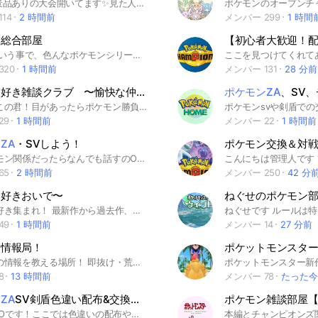
✨今豪華景品ありの大会開いてます✨見た人は是非入って参加してください！ 結構配布ありまーす。ここのオプチャは、ポケモンなら基本何してもらってもオッケーです。改造鑑定などやってます！即抜けと暴言は、やめてもらいたいです。まれに色違い配布もするから是非入ってね〜 #ポケモンSV#ポケモン剣盾#イーブイ #ピカチュウ#交換#配布#図鑑埋め#ポケモンZA#ZA#SV#剣盾#ポケモンGO #ポケGO#SV図鑑埋め#剣盾図鑑埋め #ZA図鑑埋め#定期配布#指振り#対戦 #対戦大会#指振り大会#少人数制#少人数 #宣伝#ZA総合#SV総合#剣盾総合 #ピカブイ総合#改造鑑定
14
2 時間前
メンバー 299
1 時間
ン総合部屋
ZA解禁という事で、色んなポケモンシリーズで遊べるよう、総合部屋という事にしました！ 興味のある方、通信したい方、色んな方と仲良くしたい方、交換がしたい方、対戦に挑戦してみたい方、さらにブルレクやダイマックスアドベンチャーをやりたい方などなど、ポケモンの事ならなんでもヨシ‼︎👉🐱 是非気軽に入ってみてください✨ 🎋入ったらまず挨拶をするのと大事なノートの【注意して欲しいルール】を読んで欲しいです🙇‍ （ZA発売してすぐなので、ネタバレ等は極力お控え下さい。） 当オプチャは誰でも楽しめる安心安全のオープンチャットを目指しております！🦺 最後まで読んで頂きありがとうございます！ 貴方様のご参加を、心よりお待ちしております🫶🙂‍↕️
320
1 時間前
メンバー 131
28 分前
ポケモン好き雑談クラブ 〜愉快な仲間たち〜
ポケモンZA
、SV、チャンピオ
あっ！そこの君！目があったらポケモン勝負！ ここでは、ポケモン初心者も！ ポケモンガチ勢も！エンジョイ勢も対戦勢も！色んな人が集まってポケモンの話をするよ！ ぜひ！おいでね！ 入ったらまず挨拶→大事なノート確認→推しポケをノートに書く でお願いします！ルールを守ってみんなで楽しくポケモンしましょう！ #ポケモン#楽しむ#交換#対戦#雑談#ZA#ゲーム#Switch#ポケポケ#ユナイト#SV
29
1 時間前
メンバー 22
1 時間前
ZA
・SVしよう！
基本ポケモン関係だったらなんでも話すのOK！主はsvから始めましたポケポケ、ポケモンgoなどもやってます！ポケモンクレクレなどの礼儀正しくない言動、暴言などはやめてください、即抜けはすごーく私が悲しみますΣ(-᷅_-᷄๑)初心者、上級者だれでもおいで！ #ポケモンsv #対戦 #サークル #交換 #レイド＃ポケモン好きと繋がりたい #鬼退治フェス #色違い厳選 #かくれんぼ #鬼ごっこ #初心者 ＃雑談 #ゆびふりバトル ＃ポケモンZA ＃ポケモンチャンピオンズ
65
2 時間前
メンバー 250
42 分
ン好きおいで〜
ポケモン好き集まれ！ 最新作から過去作、アニメ・カードまで何でもOK🎮 初心者さんもガチ勢さんも大歓迎！ ゆるく楽しく語りましょう✨ ※荒らし・迷惑行為NG このオプは、「ポケモンの話だけを楽しみたい」「ポケモンと関係ない話が多いのは苦手」という方におすすめです！ 雑談など、ポケモン以外の話をしたい場合は、サブトークをご用意していますので、ぜひご活用ください！ #ライト #雑談 #ゲーム #ライブトーク #学生 #社会人 #友達 #ポケモン #ユナイト #ポケポケ #ポケGO #ポケマス #ポケスリ #ポケモンSV #ポケモンZA #ポケモンチャンピオンズ #ぽこあ #ウインドウェーブ
49
1 時間前
メンバー 14
27 分前
ン情報局！
ポケモンの情報を教える場所！ 即抜け・荒らし・宣伝目的での入室はやめてください リーク情報は扱いません 今のところチャンピオンズ・風波・SV・ZA・ポケカ・ポケポケなどの情報を出してます 入ったら大事なノート・入った時のBotのメッセージを見てください 大事なノートを読んでから情報とかの共有はしてください #ポケモン#ポケットモンスター#ポケモン30周年#ポケモンチャンピオンズ#ポケモン風波#ポケモンSV#ポケモンカード#ポケカ#ポケポケ#ポケモンZA#ゲーム
8
13 時間前
メンバー 78
たった今
ZA
SV剣盾色違い配布&交換所【対戦雑談ポケまぜポケモンGOユナイトも】
主のHAIDOです！ここでは色違いの配布や交換を行う場所です！ 他にも雑談やポケモンユナイト、ポケモンGOなどもやります！主はやっていないですがポケマスなどもやっている人がいます〜 クレクレはやめてください クレクレとは対価がないのに 欲しいポケモンをひたすらくれと 言うことです 人数が増えていくごとに配布を行なっていきます！基本主は月2くらい（不定期）で色違いを5匹〜7匹ほど配布します！ 他にも副官たちなどがポケモンを配布してくれることがあります！ ぜひ入ってポケモンの話や交換で 盛り上がりましょう！ だれでも楽しく会話ができたら いいなと思います！ よろしくお願いします！ 宣伝は主の許可をとってからにしてください 注意事項⚠️ 改造、詐欺は絶対に許しません なぜか改造とわかっているのに 改造ポケモンを交換に出す人がいるのですがそれをしたら即Banです 大事なノートにルールとかいろいろのっているので見れるのであれば見てください GOでの位置偽装交換等は即蹴りの対象です。規約違反はやめましょう 今まで配布した色伝、色幻リスト 色ゲノセクト、色ザシアン、 色ザマゼンタ、色ネクロズマ 色カイオーガ、色ムゲンダイナ 荒らし❌改造❌暴言❌詐欺❌ ポリシー違反❌GOの位置偽装❌ #色違い #色違い配布 #ポケモン剣盾 #ポケモンSV #ポケモン #ポケモンダイパリメイク #BDSP #SV #ポケモンスカバイ #ポケモンZA #ポケモンユナイト #ユナイト #ポケまぜ