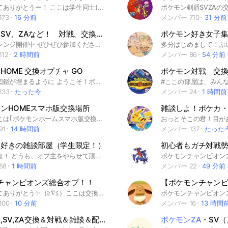
見てくれてありがとうー！ ここは学生同士(社会人も⭕️)で気軽に雑談したり、交換・対戦をしたりする場所です！ 定期開催イベントでSVにてジムバトルをやってるよ( * ॑꒳ ॑*)♡ 最近だとチャンピオンズも！ 🔰入ったら大事なノートの確認お願いします( ･ᯅ･ ) ポケモンに関する雑談はもちろん、別ゲーだったり日常会話だったり雑談のルールは無しだよ(ᐡ •͈ ・̫ •͈ ᐡ) でも…、↓ ⚠️最低限のマナーは守ってね‼️⚠️ 『楽しく』をモットーに仲良くやっていこう！ 【TOPIK】 景品有！S-4ジムバトル開催手前ｯｯ オプ100人記念仲間大会実施予定ｯｯ #ポケモン#ポケモンSV#ポケモンZA#対戦#交換#レイド#雑談#学生#スカバイ#剣盾#ポケポケ#剣盾#Switch#スイッチ#3DS#スカーレット#バイオレット#チャンピオンズ#配布#育成論#相談#構築#ゲーム#モバイルゲーム#GO#ポケカ#ジムバトル#指振り#ライト#ライブトーク#ぽこあ#チャンピオンズ 創立日:2026/01/20
73
16 分前
メンバー 710
31 分前
ポケモンSV、ZAなど！ 対戦、交換、レイド等楽しもう！ ジムチャレンジ開催中！(SV)
ポケモン好き女子
ジムチャレンジ開催中 ぜひぜひ参加ください♪ 初心者でもどんな人でも大歓迎！ ポケモンSV、ZAで交換、対戦、レイドなどをみんなで楽しくやろう！ タメ語でOKだから誰でも気軽に参加してね！ 雑談🆗 即交換の募集はおやめください ルールを守ってみんなで楽しみましょう！
12
2 時間前
メンバー 86
54 分前
HOME 交換オプチャ GO
ポケモン対戦 交
たくさん図鑑が埋まるように ようこそ！ポケモンHOME交換所へ！ここでは主にHOMEの交換を行います！ポケモンGOなど他のポケモンの話をしても大丈夫です！SV,ZAや3DSのポケモンも可能です！目標は交換大陸です！SVの配布の最新情報をお知らせします！入ったらノートにルールが記載されてるので見てください！ 即抜けしたら二度と来れないからねー
33
たった今
メンバー 24
1 時間前
ンHOMEスマホ版交換場所
まず、ここは｢ポケモンホームスマホ版交換場所｣というオープンチャットの主さんが機能しなくなってしまったので旧メンバーによりこのオープンチャットを制作し『新ポケモンホームスマホ版交換場所』として新たに活動しています😉👍 旧ポケモンホームスマホ版交換場所にいる方は、できる限りここに移動お願いしますm(__)m ここではメインはポケモンホームスマホ版での交換 そして本家、ポケGO、ポケモン雑談などポケモン関連のオープンチャットです✨ ポケモンが好きな人はぜひここに遊びに来てください！ 【現在の詐欺や改造交換逃げの総数】 🌟1回🌟 指名手配 おさかなドラゴン ZBBTJPRGLTSC 【現在の荒らしの数】 🔥0回🔥 【再参加禁止になった方】 ⚠️125人⚠️ #ポケモン #ポケモンホーム #ポケモンGO #ポケモンSV #ポケモン剣盾 #ポケモン雑談 #ポケモン交換 #ポケモンHOME #ポケモン本家 #ポケとる #ポケモンZA #ポケモン情報 #Pokémon #雑談 #交換 #ポケモンHOME #Pokémon HOME #ポケモンバンク #ポケムーバー #ZA #SV #剣盾 #USUM #ORAS #SM #XY #BW2 #BW #BDSP #DPt#LGPE #HGSS #E #OR #FRRG #C #金銀 #黄 #青 #赤緑 #RGBP
91
14 時間前
メンバー 137
たった
ン好きの雑談部屋（学生限定！）
こんにちは！ どうも、オプ主をやらせて頂いてます、ふうかと申します！ ここは学生さん限定のポケモン雑談オプです！ゆるっと雑談しております☆ポケモンの話からくだらないことまで色々話してるよ〜 ZAとかSVとかポケユナとかのゲームしてる人も大歓迎！そうじゃなくてもぜひおいで！(主は色々やってます！)たまに対戦とか交換やってるよ〜 みんなでトーク盛り上げてこー！ 補足:主も学生の為、承認するまで時間がかかることが多々あります。 ルール↓ ❌無言抜け（即抜けさんもそうでなくても一言お願いします）❌下ネタ❌荒らし❌暴言、オプチャ公式のルールに反する行為❌ポケモンアンチ❌個人情報関連の投稿（これらのことをした人は蹴りまーす） ⭕即抜け（再参加禁止にはさせていただきます）⭕宣伝（ノートでのみ）⭕タメ口 その他↓ ・ノートに自己紹介必ず！・大事なノート必見・入室前に質問あり（荒らし対策）・希望者の数でサブトーク追加検討します・アイコンはなるべく自分の推しポケで！（強制じゃないです） 最後まで読んでくれてありがとう！みんなで楽しく話そ〜！ #ポケモン#小学生#中学生#高校生#大学生#学生#SV#ポケユナ#ポケポケ#ポケマス#ポケカ#雑談#ゲーム#アニメ#アニポケ#勉強#悩み相談
58
1 時間前
メンバー 22
49 分前
A/チャンピオンズ総合オプ！！
見てくれてありがとう✨️（≧∇≦）ここは交換・対戦・雑談などよくしてします💕🫶イベントも沢山やってるのでよかったら入ってきてください🥰配布もよくしてます！ 【News】 ↓↓↓↓↓↓↓↓↓↓↓↓↓↓↓↓ 80人お祝い推しポケ大会開催決定‼️ ・ルール【レギュI】推しポケは絶対選出✨️レート戦TOD禁止！サイクルはOK！好きなポケモンを使って優勝目指してください😆✨️景品は色伝です！ バトルフロンティア開催‼️ 【日程✨️】毎月15〜来月の15日まで！！ トレーナーに『3回勝負』を挑み勝利してフロンティアブレーンに挑戦しよう‼️制覇したものは…な、なんと豪華景品プレゼント？！ぜひぜひ参加してね〜！！ ↓↓↓↓↓↓↓↓↓↓↓↓↓↓↓↓ 今100人目指してます‼️ 達成したら色伝・配布・を景品にした超豪華大会を開きます✨️皆の力で100人目指しましょう！(⁠つ⁠≧⁠▽⁠≦⁠)⁠つ 対戦が苦手な人にも色伝くじ引き企画をする予定なのでドシドシ参加してください💕！(≧∀≦) #ポケモン#Champions#Pokémon#SV#バイオレット#スカーレット#対戦#育成論#構築#相談#ライト#ライブトーク#色厳選#ZA#剣盾#ソード#シールド#推しポケ#図鑑埋め#イラスト#大会#イベント#雑談#配布#ランクマ#レジェンズ#LA#レジェンズアルセウス#SM#サンムーン#ウルトラサン#ウルトラムーン#チャンピョンズ#ポケモン好きと繋がりたい##oras#オメガルビー#アルファサファイア#ポケモンカード#カード#ゲーム#ゲーム好き#宣伝#リーフグリーン#ファイアレッド#XD#レトロゲーム#XY#BW#ブラック#ホワイト#ピカチュウ#イーブイ#ブイズ#ダイパリメイク#ポケモン部#ポケモンGO#GO#ぽこあ#ポケポケ#厨ポケ#マイナー#マイナーポケモン#戦闘狂
00
10 分前
メンバー 16
13 時間
ポケモン,SV,ZA交換＆対戦＆雑談＆配布
ポケモンZA
・SV（スカーレット