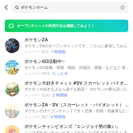
Search
search
OpenChats
area
search
or
Back
rese
messages
オープンチャットの利用方法を確認してみよう！
guide
ポケモンZA
open
ポケモンZAのオープンチャットです。こちらに参加してみんなでポケモン楽しみましょう！ ポケモン ポケットモンスター ポケカ ポケモンカード ゲーム ピカチュウ イーブイ ピカブイ USM usm ウルトラ サン ムーン 剣盾 ソード シールド ポケGO ホーム HOME ポケダン ポケモン不思議のダンジョン 鎧の孤島 冠の雪原 ポケモンスナップ スナップ ポケスナトレード レイド Switch
メンバー 1011
1 時間前
ポケモンGO活動中✨
ポケモンGO攻略・情報・相談・自慢話・愚痴・などなど 楽しいメンバーが毎日にぎやかにトーク中😄 時には真剣にまた時にはおふざけも アットホームなオプチャです 是非ご参加くださいね ⚠️ここではフレンドコードを貼らないで下さい （専用のルームやノートがありますので そちらでよろしくお願いします） 🔺入室後はアナウンス&ノートの確認をしてから 投稿して下さい #ポケモンGO #ポケ活 #ポケモン #ポケGO #ゲーム #攻略 #レイドバトル #トレーナー #オープンチャット #情報交換 #ゲーム #攻略 #フレンド募集 #ポケGO #雑談 フレンド募集ルーム、バトルルーム、レイド招待ルームもアナウンスやノートから飛べますのでよろしくお願いします
メンバー 1352
たった今
ポケモン大好きチャット #SV スカーレット バイオレット スカバイ
ポケモン大好きな人なら誰でも歓迎！ ポケモンの事を語ったり 情報を交換したり 攻略・構築の相談をしたり ポケモンの事なら何でも 色々雑談しましょう meta ポケモン ポケットモンスター ポケカ ポケモンカード ゲーム ピカチュウ イーブイ ピカブイ USM usm ウルトラ サン ムーン 剣盾 ソード シールド ポケGO ホーム HOME ポケダン ポケモン不思議のダンジョン 鎧の孤島 冠の雪原 ポケモンスナップ スナップ ポケスナトレード レイド Switch スイッチ ダイパ ブリリアント ダイヤモンド シャイニング パール ダイパリメイク BDSP LEGENDS アルセウス スカーレット バイオレット SV スカー バイオ スカバイ チャンピオン ポケチャン
メンバー 1250
2 時間前
ポケモンZA・SV（スカーレット・バイオレット） 対戦・色違い交換＆配布部屋
ポケモンのオープンチャットです！交換・対戦・色厳選などしてみんなで楽しみましょう！ チャンピオンズ Champions 赤 緑 青 ピカチュウ 金 銀 クリスタル ルビー サファイア ファイアレッド リーフグリーン エメラルド ダイヤモンド パール プラチナ ハートゴールド ソウルシルバー ブラック ホワイト ブラック2 ホワイト2 X・Y オメガルビー アルファサファイア サン ムーン ウルトラサン ウルトラムーン Let’s Go! ピカチュウ Let’s Go! イーブイ ソード シールド ブリリアントダイヤモンド シャイニングパール Pokémon LEGENDS アルセウス スカーレット バイオレット ZA 攻略 図鑑 ふしぎなおくりもの 色違い 個体値 努力値 配布 過去作 伝説 準伝説 幻 鬼退治 キタカミ 碧の仮面 藍の円盤 DLC SV 最新作 レイド ポケモンセンター ポケモンgo ポケモンスリープ ポケモンカード switch 3DS ポケモンホーム ポケモンHOME ポケモンバンク
メンバー 297
4 時間前
ポケモンチャンピオンズ『エンジョイ勢の集い』
ここはポケモンチャンピオンズをみんなでするオプです！ 大会なども開催予定！ 初心者やポケモンをこれから始めようと思っている方是非！！ #ポケモン #ポケットモンスター #ポケモンチャンピオンズ #Pokemon #ポケモンSV #ポケモンgo #ポケモンホーム #対戦