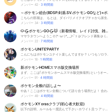
メンバー 42
3 時間前
～ポケモン総合(BDSP.剣盾.SV.ポケモンGOなど)+ポケモン勉強部屋～
こちらの部屋は、 もとは、ダイパリメイクオプチャから派生してできたポケモン勉強メインのオプチャを作り替え、 「ポケモン総合(BDSP剣盾)+ポケモン勉強」オプチャとして再開した部屋です。 剣盾はやってるけど、ダイパリメイクはやってない、 剣盾もダイパリメイクも過去作も全部プレイしました、 今はまだポケモンをやったことないけどスカーレット・バイオレットから始めてみようかな？ 初心者だから、いろいろポケモンについて勉強したい！ スカーレット・バイオレットで、久しぶりにポケモンやります！ など、どんな方でも参加自由です。 ポケモンの勉強については、努力値や個体値、技構成、性格、タイプ相性、ストーリーのことなどポケモンのことならなんでも質問可です。大会参加者や育成論者が多数、回答者として参加しています。ポケモンについて学び、一緒に強くなりませんか？ ∗質問する際は、ある程度調べてから質問するようにしましょう。ネットの制限があり調べられないときは、その旨を伝えてから質問をお願いします。 ∗質疑応答中の横やり禁止です。(質問者の邪魔になる行為のことです。トークが流れてしまったり話が脱線したりするおそれがあるため) 参考画像を貼ったり、画像に線を引いたりしてサポートするのは🆗です‼️ ∗質疑応答が始まりましたら雑談を中断していただけるよう、協力お願いします。(質疑応答のトークが流れてしまうため。) ∗オプチャルールは厳守でお願いします。(アカウント凍結やオプチャ削除のおそれがあるため) まずは気楽に参加してみてください！ #ポケモン #ダイパリメイク#BDSP #ブリリアントダイヤモンド #シャイニングパール #剣盾 #SwSh #ソード・シールド #スカーレット・バイオレット #スカバイ #SV #ポケモンGO #ピカブイ #レジェンズアルセウス #ポケモンホーム #ポケモンユナイト #レイド #対戦 #交換 #マルチ #情報交換 #図鑑 #色違い #種族値 #個体値 #努力値 #性格 #特性 #わざ #技 #技構成 #育成論 #大会 #持ち物 #もちもの #パーティー #旅パ #結論パ #ポフィン #タイプ #ポケモン赤緑 #ポケモン金銀 #ポケモンルビーサファイア #ポケモンダイヤモンドパール #ポケモンブラックホワイト #ポケモンXY #ポケモンサンムーン
メンバー 34
3 時間前
🐶=͟͟͞͞◒ポケモンGO=͟͟͞͞◒🐱（新着情報、レイド討伐、雑談⭕)
マサラタウンへようこそ(*･ω･)*_ _)ﾍﾟｺ 🤝フレンド募集🤝 (ギフト、フレ欲しい方ギフト交換希望と書いてフレンドコード📷✨スクショ📷✨を貼ってからフレンドコード番号貼るようにして下さい) 👊レイドバトル共討👊 (募集する場合、レイドお誘いしてもらう方も必ず○○レイド、募集等記載してからフレンドコード画面をスクショしてからフレンドコード番号を貼るようにして下さい(1度限りの方は1度限りでフレンド切りますと書いてください)) 雑談 分からない事 ✉️質問等✉️ ガンガン聞いて下さい。 📷自慢写メ📸 (どしどしして下さい) 気軽に入室して下さいね☺️ ガチガチしたOPENチャット嫌なのでアットホームな感じでやってけたらと思います☺️ 日常会話あり (これ大事) ❌禁止事項❌ ❌LINE、番号聞いたトレーナー❌ ❌即退会させます❌ （発見した方は、即執行役員に連絡して下さい） LINEアカウントのペナルティを受けますので気をつけてください。 出来るだけ敬語を使って下さい。 ❌相手を不快にさせる発言❌ (ポケモン自慢以外) 位置偽造ポケモンの発言 ポケモンGOの規約に反する発言 以上 (注意事項) 随時更新しますので 宜しくお願いします🙇‍♂️ 皆さんで良いオープンチャットにしましょう😁 (臨時更新していきます。)
メンバー 22
7 時間前
ポケモンUNITE'PARTY
こんにちはポケモンユナイト楽しんでますか？ いつもソロランで苦しんで楽しくなくなってる方 下手だからと思って組む勇気のない方デュオ・トリオ・フルパ組んで楽しくランク・カジュアル・クイック老若男女問わず遊びませんか〜♪少人数制でアットホームなオプにしたいと思ってます。もちろん初心者の方も歓迎♪初心者でまだランク低いようでしたら言っていただければサブ垢でお手伝いor練習にお付き合いします。（腕前は中級レベルですが💦）子育て中に合間時に遊びたい方も大歓迎♪ 「上手くないからパーティー組んだ方に迷惑かけると思いデュオ等組む勇気がないな〜」とお考えのあなた大丈夫！初めから上手な人は居ないんだから皆んなで上手くなろ〜 誰とも比べさせるな。誰からも学びまくれ！がモットーの主です。（自分の尊敬するアーティストの言葉です👍） ただ暴言など相手を尊重しない方は強制退会させていただきますm(_ _)m #ポケモン#ユナイト#ポケモンユナイト #初心者#大人#子育 令和8年1月5日開設
メンバー 18
1 時間前
新ポケモンHOMEスマホ版交換場所
まず、ここは｢ポケモンホームスマホ版交換場所｣というオープンチャットの主さんが機能しなくなってしまったので旧メンバーによりこのオープンチャットを制作し『新ポケモンホームスマホ版交換場所』として新たに活動しています😉👍 旧ポケモンホームスマホ版交換場所にいる方は、できる限りここに移動お願いしますm(__)m ここではメインはポケモンホームスマホ版での交換 そして本家、ポケGO、ポケモン雑談などポケモン関連のオープンチャットです✨ ポケモンが好きな人はぜひここに遊びに来てください！ 【現在の詐欺や改造交換逃げの総数】 🌟1回🌟 指名手配 おさかなドラゴン ZBBTJPRGLTSC 【現在の荒らしの数】 🔥0回🔥 【再参加禁止になった方】 ⚠️125人⚠️ #ポケモン #ポケモンホーム #ポケモンGO #ポケモンSV #ポケモン剣盾 #ポケモン雑談 #ポケモン交換 #ポケモンHOME #ポケモン本家 #ポケとる #ポケモンZA #ポケモン情報 #Pokémon #雑談 #交換 #ポケモンHOME #Pokémon HOME #ポケモンバンク #ポケムーバー #ZA #SV #剣盾 #USUM #ORAS #SM #XY #BW2 #BW #BDSP #DPt#LGPE #HGSS #E #OR #FRRG #C #金銀 #黄 #青 #赤緑 #RGBP
メンバー 91
4 時間前
ポケモン全般の話しよ〜
やあ！ここはポケモン全般について語り合う場所だよ！ 合わないと思ったら抜けて大丈夫！ ポケカやポケポケ、ポケモンGOやポケモンZA.SV.SM.MEGA？等のシリーズについての話など。此処は皆で楽しく話そうと考えています。入ってくれると嬉しいです！是非入って下さい！！また、此処では皆の意見を可能な限り取り込んでいきたいと思いますので、是非、意見等があったら遠慮なくお伝え下さい。尚、荒らしなどの問題行為は再入室不可にします。まずしないで⭐️ #ポケモン #Pocketmonster #ポケモンGO #ポケGO #ポケポケ #PocketmonsterPocket #ポケモンカード #ポケカ #ピカブイ #ピカチュウ #イーブイ #剣盾 #ソード #シールド #ダイパリメイク #DPSP #ブリリアントダイヤモンド #シャイニングパール #レジェアル #LA #レジェンズアルセウス #SV #スカーレット #ヴァイオレット #ZA #Z-A #ポケモンホーム #色違い厳選 #ポケモンチャンピオンズ#ポケチャン#Pokémon Champions
メンバー 49
4 時間前
ポケモンXY orasクラブ(初心者大歓迎)
以下の説明、ルールを一度読んで下さい ホワイト且つ アットホームな温かいオプチャです！ 主にポケモンXY、orasに ついての相談や雑談、 意見交換を行っています。 対戦・交換などのお誘いも OKです！ 大会やジムバトルなどの楽しい イベントも不定期に開催してます！ 他の世代や「ポケダン」 などの外伝(？)作品の話も そこそこ知ってるので サブトークルームにて 気軽に話して下さい！！！ 玄人の方や これから始めようかなー？ という方も誰でも大歓迎です！ もしよかったらノートに軽い 自己紹介をして下さい。 フレコも載せてくれると助かるなぁ～。 💮注意事項💮 ✅荒らしや暴言などの行為は お断りします。万が一そのような 人がいても下手に対応しないで下さい。 他人を不快にさせない 程度のタメ口は許可します。 ✅他のオプチャさんの宣伝、 勧誘、リンクの転載は 管理人または副管理人の 許可が降りるまで控えて下さい。 ✅私の都合上、加入時などの 挨拶ができないor遅れる場合があるので ご了承ください。 ✅加入してすぐポケモンや道具を ねだる行為(クレクレ)は やめて下さい。挨拶くらいは してもらわないと悲しいよぉ。 挨拶してからすぐ というのもね… まぁいいけどw ✅ポケモンや道具の売買 (実際のお金を使った取引) は禁止しています。 ✅即抜けもやめて下さい。 ✅改造などの不正行為をしないで 下さい。 (乱数調整とかは…まぁ許すかも) ✅改造と思われるポケモンや道具を 持っている場合は逃がしたり捨てたり して下さい。「これって改造？」と 疑問に思ったら遠慮なく相談してね。 (悪いのは改造を持ってる人でなく 作った人です！) ✅改造を匂わすことや 非常識なことを言ってくる人が いたら、メンションするなどして 教えて下さいな。 ✅本オプチャを退会する際、 できれば何か一言言って欲しいです。 同時に ノートを書いていた場合 削除をお願いします。 ✅まともな異議・申し立てがあれば 遠慮なく言って下さい。 ⭐ここまで読んでくださって ありがとうございます！ #ポケモン #ポケモンXY #ポケモンoras #第六世代 #第6世代 #急上昇ランキング1位 #イーブイのアイコン #ジラーチ氏