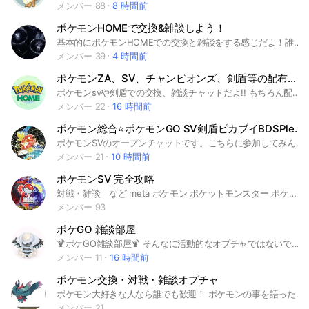
メンバー 88
8 時間前
ポケモンHOMEで交換&雑談しよう！
基本的にポケモンHOMEでの交換と雑談をする感じだよ！誰でも大歓迎⭐️ポケポケ 、ポケフレ、もちろんどのポケモンの世代の話でもOK！ #ポケモン #ポケモンホーム #ポケモンGO#ポケモンSV #ポケモン剣盾 #ポケモン雑談#ポケモン交換 #ポケモンHOME #ポケモン本家#ポケとる#ポケモンZA #ポケモン情報#ポケポケ#ポケモンチャンピオンズ#ポケモンユナイト#ポケモンマスターズex#ポケモンスクランブル#ポケモンピクロス#ポケモン新作
メンバー 39
4 時間前
ポケモンZA、SV、チャンピオンズ、剣盾等の配布、交換、対戦Chat！
ポケモンsvや剣盾での交換、雑談チャットだよ!! もちろん配布もあります ポケモンsv配布 ポケモン剣盾配布 配布 色伝 色幻 親名指定可能 色違い 過去配布 SV sv 剣盾 ソードシールド スカーレットバイオレット レジェアル Legendsアルセウス ピカブイ ダイパ ダイパリメイク シャイニングパール ブリリアントダイヤモンド Switch ソフト 交換 雑談 ポケモンgo GO ポケGO ホーム HOME チャンピオンズ チャンピオン ちゃんぽん ちゃんぽんず ウインド ウェーブ ウィンド ウエーブ WIND WAVE
メンバー 22
16 時間前
ポケモン総合⭐️ポケモンGO SV剣盾ピカブイBDSPlegendsアルセウスZ-Aポケポケ
ポケモンSVのオープンチャットです。こちらに参加してみんなでポケモン楽しみましょう！ ポケモン ポケットモンスター ポケカ ポケモンカード ゲーム ピカ チュウイーブイピカブイ USM usm ウルトラ サンムーン剣盾 ソードシールドポケGOホーム HOME ポケダン ポケモン不思議のダンジョン 鎧の孤島 冠の雪原ポケモンスナップスナップポケ スナトレードレイドSwitch スイッチ ダイパブリリアント ダイヤモンド シャイニングパール ダイパリメイク BDSP LEGENDS アルセウス スカーレットバイオレットSV スカーバイオスカバイ
メンバー 21
10 時間前
ポケモンSV 完全攻略
対戦・雑談 など meta ポケモン ポケットモンスター ポケカ ポケモンカード ゲーム ピカチュウ イーブイ ピカブイ USM usm ウルトラ サン ムーン 剣盾 ソード シールド ポケGO ホーム HOME ポケダン ポケモン不思議のダンジョン 鎧の孤島 冠の雪原 ポケモンスナップ スナップ ポケスナトレード レイド Switch スイッチ ダイパ ブリリアント ダイヤモンド シャイニング パール ダイパリメイク BDSP LEGENDS アルセウス スカーレット ヴァイオレット SV
メンバー 93
ポケGO 雑談部屋
🍹ポケGO雑談部屋🍹 そんなに活動的なオプチャではないですが アットホームで面白い部屋にしたいです♪ ★イベントを全力で楽しみたい ★何でも聞ける仲間が欲しい ★雑談しながら楽しくやりたい ★始めたばかりでよく分からん そんな方は是非お越しください✨ 管理人もメンバー全員が楽しめるよう 頑張っていきます😊 🗝入室の際の質問にしっかりと 回答してくれた方のみ入室を許可 させていただいております🗝 メンバーさんをトラブルに 巻き込まないためです。 ご了承ください🙇⋱♀️ #ポケモンGO#ポケGO#ポケモン #雑談#始めたばかり#初心者 #質問#少人数
メンバー 11
16 時間前
ポケモン交換・対戦・雑談オプチャ
ポケモン大好きな人なら誰でも歓迎！ ポケモンの事を語ったり 情報を交換したり 攻略・構築の相談をしたり ポケモンの事なら何でも 色々雑談しましょう meta ポケモン ポケットモンスター ポケカ ポケモンカード ゲーム ピカチュウ イーブイ ピカブイ USM usm ウルトラ サン ムーン 剣盾 ソード シールド ポケGO ホーム HOME ポケダン ポケモン不思議のダンジョン 鎧の孤島 冠の雪原 ポケモンスナップ スナップ ポケスナトレード レイド Switch スイッチ ダイパ ブリリアント ダイヤモンド シャイニング パール ダイパリメイク BDSP LEGENDS アルセウス スカーレット バイオレット SV スカー バイオ スカバイ#ポケモン
メンバー 21