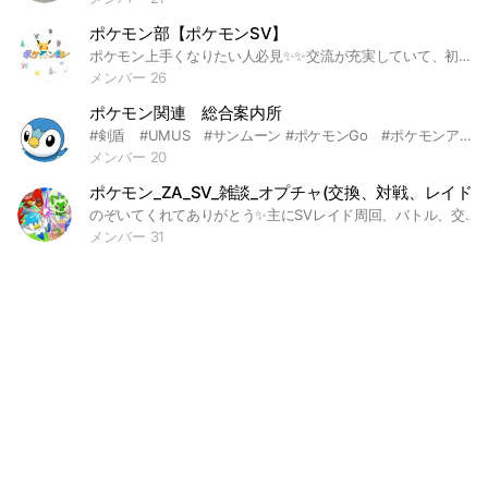
ポケモン部【ポケモンSV】
ポケモン上手くなりたい人必見✨✨交流が充実していて、初心者さんから上級者さんまで幅広い方が楽しめるオープンチャットです！是非遊びに来てみてください！ -𝙊𝙋𝙀𝙉-2023/01/29 -𝗥𝗘𝗡𝗘𝗪𝗔𝗜-2023/07/19 ・検索用 ・ ゲーム 任天堂switch ポケモン ポケットモンスター ポケカ ポケモンカードゲーム 剣盾 ソード シールド ポケモンGO Pokemon ホーム HOME 鎧の孤島 冠の雪原 任天堂switch ダイパ ブリリアントダイヤモンド シャイニングパール ダイパリメイク BDSP LEGENDSアルセウス スカーレット バイオレット SV 碧の仮面 藍の円盤 ポケモンSleep Pokemoncardpocket ポケポケ
メンバー 26
ポケモン関連 総合案内所
#剣盾 #UMUS #サンムーン #ポケモンGo #ポケモンアルセウス #XY #ポケモンホーム 過去作品から 現在のアルセウスまで 交換 バトル 雑談 色々やりましょ ワイワイしましょ 緩くやりたいので 盛り上げましょう 入る時に軽く挨拶してね ※交換で詐欺されても責任追いません！！話だけ聞きます その他ポケモンアニメネタ 面白い画像でもあり 頻繁に顔出さなくても 気軽に顔出して下さい よろしくお願いいたします #ポケモン #雑談
メンバー 20
ポケモン_ZA_SV_雑談_オプチャ(交換、対戦、レイド)
のぞいてくれてありがとう✨主にSVレイド周回、バトル、交換、雑談を目的にしてます🌸 流れがゆっくりなので、大人数に疲れたらきてみてね☺️🌱なにかに特化した人が多いオプです🌟入るときは挨拶お願いします！ #ポケモン #ポケモンSV #SV #バイオレット #スカーレット #ポケモン交換 #交換 #色 #色違い #いろちがい #レイド #レイド周回 #スパイス #スパイスレイド #パルデア #キタカミ #ブルベ #ブルベリーグ #図鑑 #図解埋め #ポケモンホーム #ポケモンHOME
メンバー 31