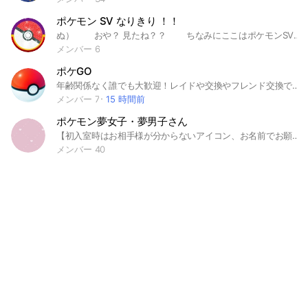
ポケモン SV なりきり ！！
ぬ） おや？ 見たね？？ ちなみにここはポケモンSVなりきりだよ！ 基本誰でも着席○！ だけど被りは❌！ オリキャラは20まで！！ 現 折 6 ↑ こ れ じ ゅ ~ よ ~ ‼️ オプ初心者さんも大歓迎！ ゆるなりです！ 荒らしは殴ります！ スタンプ ❌！ ▦ 枠空け ▨ 今 いる き ゃ ら ▦ 主人公 ▧ アオイ ▦ ホームウェイ ▨ ボタン ▨ ペパー ▨ ネモ ▦ 先生 ▦ スター団 ▨ シュウメイ ▧ オルティガ ▧ ピーニャ ▦ トップチャンピオン ▦ パルデア四天王 ▨ アオキ ▨ チリ ▧ ポピー ▦ ジムリーダー ▨ アオキ（（ ここにもカウントしとくね ▧ リップ ▦ キタカミ組 ▨ スグリ （ ♛︎ ▨ ゼイユ ▦ ブルベリ四天王 ▨ アカマツ ▨ タロ ▨ カキツバタ ▦ ポケモン ▨ グレンアルマ ▨ ソウブレイズ ▨ モモワロウ ▧ ニャース ▦ 需要 ▨ ジムリーダー さいしゅーこーしんび 2 0 2 4 年 2 ／ 5 （ 月 ） #ポケモンなりきり #ポケモンnrkr #ポケモン #ポケモンSV #ポケモンSVなりきり #ポケモンSVnrkr #ポケモンsv #ポケモンsvなりきり #ポケモンsvnrkr #なりきり #nrkr #SV #バイオレット #スカーレット #ポケモン #pokémon #pokémonなりきり #ポケットモンスター #也 #pokémon也 #ぽけもん也 #ポケモン也 #ぽけもんsv也 #ポケモンsv也 #ポケモン
メンバー 6
ポケGO
年齢関係なく誰でも大歓迎！レイドや交換やフレンド交換で困ったことがあったら助けあえるオープンチャットにしたいです！ #ポケモンGO #ポケモン #お助け #助け合い #ポケモンGOお助け #ポケモンGO掲示板 #掲示板 #ポケモンSV #ポケポケ #ポケモンチャンピオン
メンバー 7
15 時間前
ポケモン夢女子・夢男子さん
【初入室時はお相手様が分からないアイコン、お名前でお願いいたします】 おーっす みらいのチャンピオン！ こちらは「ポケモンの登場キャラクターの夢女子様、同担拒否様」のお部屋になります。男性、男コテなども歓迎です！ 【入室時のルール】 ・入室時は、お相手様（推し様）が分からないアイコンとお名前でお願いいたします。 ・被りは中でご確認ください。もし被りがありましたら推し様の分からないアイコンとお名前で無言退室お願いいたします。 ・被りがあったからといってその方に対して暴言ととれる言葉を吐いたり、トークで「被りあったため抜けます」と言うのは禁止です。荒らしと同等強制退会とさせていただきます。 【お隣様のことについて】 ・枠を取れるのは5名までです。6名以上推していても絞ってください。 ・被りは厳禁です。もし既存メンバー様と推しが同じでも、「自分も好き！」等の発言はおやめください。「元推しです」なども❌。 ・トレーナーさん、ポケモンちゃんなどポケモンに出てくる方々ならどなたでも。 現時点ではこちら守っていただければOK。中でお待ちしております🩷
メンバー 40