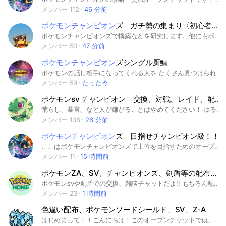
メンバー 112
46 分前
ポケモンチャンピオン
ズ ガチ勢の集まり〈初心者🔰大歓迎✨️スマホ版の人も!〉雑談OK
ポケモンチャンピオンズで構築などを研究します。他にもポケモンを交換したり、雑談したり… このオプでは大会も行います👏👏 チャンピオンズ以外にも海風、SVなど色んなゲームもしています 共に楽しいオプを作りましょう! ＃チャンピオンズ＃ポケモン#ポケチャン＃対戦#チャンピオン#ポケモンチャンピオンズ#SV#ポケモンSV#海風#ウインド#ウェーブ#ポケモンGO#ポケGO
メンバー 50
47 分前
ポケモンチャンピオン
ズシングル厨鯖
ポケモンの話し相手になってくれる人を たくさん見つけられる場所にします！ 初心者の方もガチ勢の方も歓迎します！ 対戦したり情報を交換したりしましょう！！ 初心者の方には1から丁寧に説明するので 任せてください！ 一緒にチャンピオン目指しましょう！！ 追記 シーズンM-3 瞬間一位います！ 2026 6/22〜 #ポケモンチャンピオンズ #ポケモン対戦 #ポケモン初心者
メンバー 59
たった今
ポケモンsv チャンピオン 交換、対戦、レイド、配布、雑談OK！
荒らし、暴言、など人が嫌がることはやめてください！ ゆる〜くポケモン楽しもう！！
メンバー 138
26 分前
ポケモンチャンピオン
ズ 目指せチャンピオン級！！
ここはポケモンチャンピオンズで上位を目指すためのオープンチャットです！！ 始めたばかり、上位目指してない人でも大歓迎！！ 自己紹介はノートにお願いします 構築相談、即抜け⭕️ 荒らし❌
メンバー 11
15 時間前
ポケモンZA、SV、チャンピオンズ、剣盾等の配布、交換、対戦Chat！
ポケモンsvや剣盾での交換、雑談チャットだよ!! もちろん配布もあります ポケモンsv配布 ポケモン剣盾配布 配布 色伝 色幻 親名指定可能 色違い 過去配布 SV sv 剣盾 ソードシールド スカーレットバイオレット レジェアル Legendsアルセウス ピカブイ ダイパ ダイパリメイク シャイニングパール ブリリアントダイヤモンド Switch ソフト 交換 雑談 ポケモンgo GO ポケGO ホーム HOME チャンピオンズ チャンピオン ちゃんぽん ちゃんぽんず ウインド ウェーブ ウィンド ウエーブ WIND WAVE
メンバー 23
1 時間前
色違い配布、ポケモンソードシールド、SV、Z-A
はじめまして！！こんにちは！このオープンチャットでは、ポケモンの配布、交換、対戦、雑談などを行っております。ポケモンが好きな方や、対戦で強くなりたい、交換をしてみたいという方は是非参加して頂けると嬉しいです！自由にポケモンを楽しんで下さい。参加時には、名前の後ろに、TN（トレーナーネーム）をつけて下さい。お願いします🙏皆さんの参加心よりお待ちしております！ もうすぐ200人ありがとう🙏 検索用↓ #ポケモン #ソード #シールド #ピカチュウ #大会 #メガ進化 #SV #サン #ムーン #アルセウス #色違い #色違い配布 #ポケットモンスター #スカーレット #バイオレット #ムゲンダイナ #ザシアン #マスターボール #モンスターボール #剣盾 #交換 #対戦 #ニャオハ #ポケモンユナイト #ポケポケ #ポケカ #リーリエ #UB #ポケモンカードゲーム #チャンピオン #ミライドン #コライドン #レアポケモン #ザマゼンタ #ネモ #パルデア #ガラル #楽しい #ポケモンGO #雑談 #Pokémon LEGENDS Z-A #任天堂 #ニンテンドー #Switch #Switch2 #ゲーム #厳選 #オプチャ #オプ #オープンチャット #改造禁止 #イーブイ #ポケモンセンター #Pokémon #ゲーフリ #ゲームフリーク #ゲームボーイ #映画 #色配布 #ポケモンスリープ #メガシンカ #カラマネロ #ライチュウ #アプリ #レックウザ #ゲーフリ #DLC #メガ次元ラッシュ #ミアレシティ #メガスターミー #ミオリー #ポムケン #ハブロウ #ウェーブ #ウィンド #ポケモンチャンピオンズ #波 #風 #チャンピオンズ