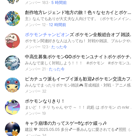
メンバー 183
5 時間前
創作地方レジェンド地方の旅！色々なセカイとポケモンクロスオーバー！
主）なんでもありが大丈夫な人向けです。（ポケモンメインのオープンチャット） かつて、伝説のポケモン達が力を合わせて作ったとされる地方…レジェンド地方。そこで、仲間たちと一緒に、夢と冒険とポケットモンスターの世界へ！ 悪の組織、レジェンド団団員募集中！ かすみちゃん）こんにちはこんばんは！かわいいかわいいかすみんです！それと、相棒のゾロア！ ヒスイゾロア）コーン…Zzz… かすみちゃん）ちょっと！？寝ないで！？…コホン。ここはかすみん達スクールアイドルと色々な世界が融合した空間…というふうに認識してください。 冒険の舞台は…レジェンド地方！ ルールは中で確認してくださいね！ 設定とポケモンの種類 ラブライブ！のメンバー、白猫プロジェクトのキャラ、イースのキャラ、メギド７２のキャラ、原神のキャラ、ゼノブレイドのキャラはポケモントレーナー プリキュアのメンバーはポケモンジムのジムリーダー、またはポケモンリーグ四天王もしくはチャンピオン（四天王、ジムリーダー、チャンピオン全て埋まったので、話し合いで役割を決めます！） 東方のキャラはジムトレーナー（他にも役割をする可能性あり） プロジェクトセカイカラフルステージのキャラはポケモンコンテスト等のイベント設営 崩壊スターレイルのキャラは、ポケモンを持たない ペルソナのキャラは、ペルソナを使わない普通のポケモントレーナーという設定でお願いします。 ポケモンの種類に関しては、全ての地方のポケモン達で！メガシンカ、ダイマックス、Ｚわざ、テラスタルあり！オリジナルポケモン、トレーナーもありです！（ただし、ステラタイプはすみませんがなしにしてくれると助かります。ものすごくややこしくなるので…） かすみちゃん）詳しいことはメンバーが集まってから話し合う予定なので、ぜひ来てください！待ってます！ #ラブライブ！シリーズ #ポケモン #クロスオーバー #プリキュアシリーズ #オリキャラ #白猫プロジェクト #プロジェクトセカイカラフルステージ #イースシリーズ #東方Ｐｒｏｊｅｃｔ #崩壊スターレイル #原神 #ペルソナシリーズ #メギド７２ #ゼノブレイドシリーズ #創作 #なりきり
メンバー 12
12 時間前
ポケモンチャンピオン
ズ ポケモン全般総合オプ 雑談も可！【ジムリーダー挑戦所】
ポケモン関連好きな人は入ってね！ 対戦や雑談、ブルレクやポケモンアキネーター(正解すると豪華クジを引けます)などやってます！ ジム挑戦が出来ます！ 各タイプのジムや四天王、チャンピオンバトルフロンティア挑戦もあるので対戦したい人は是非！！ ジムリーダーやチャンピオンは奪還することが可能となってます！ジム運営をやってみよう！ 定期的に配布もやっています！！ 〇現在やってる配布内容 ・豪華クジ(ゲッチャレ大作戦ポケモンなど)（HOME受け取りポケモン） 是非参加してください！！ その他ブルレクや交換の募集や雑談も出来るオプチャです！対戦あまり詳しくない人も気軽に入ってください！ ルール ・ここでは他オプの宣伝はありです！ (ノートに宣伝) ・荒らしはもちろん禁止！ ・詐欺、改造も禁止です ・みんなで仲良くすること！ ・即抜けは悲しいので控えてください ・宣伝抜けも禁止！ 楽しいポケモンオプチャライフを！ #ポケモン#剣盾#ソードシールド#スカバイ#sv#ダイパ#リメイク#レッツゴー#ポケモンGO#ポケモンユナイト#ポケモンカフェ#ポケモンカード#ゲーム#スイッチ#対戦#交換#大会#雑談#ワイワイ#ピカチュウ#ポケモンセンター#ゲーム#BW#ピカチュウ#イーブイ#青の円盤#緑の仮面#シンクロマシン#逃走中#ゼロの秘宝#ブルレク#BP集め#ポケポケ#ポケモンZA#ポケモン #ポケモンSV
メンバー 123
たった今
中高生募集ポケモンGOポケモンユナイトポケポケチャンピオンZAなんでもおいで！
みんなで楽しく対戦しよう！！！ #ポケモン #ポケモンユナイト #ポケモンGO #ポケポケ #中高生 #中高生募集 #情報共有 #ポケモンZA #ポケモンレジェンズZA #ZA #ポケモンチャンピオンズ #チャンピオンズ 音ゲー民もいます その方はサブでよろしくね⭐️
メンバー 21
たった今
ピカチュウ派もイーブイ派も歓迎♪ポケモン交流カフェ
みんなでまったりポケモン雑談🎮 育成相談・対戦・アニメ感想・レアポケモン・最新グッズ情報まで自由に話せる部屋✨ 小学生〜高校生、10代中心でみんな大歓迎💎 ポケモン対戦・ポケモン育成・ポケモンアニメ・レアポケモンなどの話題もOK！ 荒らし対策は緩めでゆる〜く楽しめる部屋💫 授業後や休み時間に気軽に入って放課後トークを楽しもう！ #ポケモン #ポケポケ #イラスト #ポケモンチャンピオン #ポケチャン #ZA ＃ポケGO #ポケユナ #ポケカ #アニポケ #宣伝 #ポケクエ #ポケマス #ポケまぜ #剣盾 #SV #BDSP #レジェアル #ユナイト #ポケスリ#ぽこぽけ #pokemon sleep #pokemon champions #ポケモン好き #ゆるい #推し #推しポケ #ブイズ #推し活 #雑談 #サブトーク #ゆびをふる #相談 #ピカチュウ #イーブイ #トーク
メンバー 32
ポケモンなりきり！
まいど ！ チリ ちゃん やで ～ ！！ 此処 は ポケモン の nrkr らしいわ ～ ！！！ 伽羅 表 乗せとく から それで 事前 に 決めといてな ～ ！ 『 #キャラ表 』 (空きのみ記入) ○ ＝ 空 🔒 ＝ 〆 ♾️ ＝ 無制限 〈 主人公 〉🔒 〈 The ホームウェイ 〉 ネモ ○ 〈 ジムリーダー 〉 コルサ ○ カエデ ○ ライム ○ リップ ○ グルーシャ 〇 ハイダイ ○ 〈 四天王 & チャンピオン 〉 ハッサク ○ 〈 碧の仮面 〉 ゼイユ ○ サザレ‪ ○ 〈 藍の円盤 〉 アカマツ ○ ネリネ ○ ブライア ○ 〈 ポケモンSV 〉( 何方も可 ) 〈 SV他トレーナー 〉 ♾️ ( 〃 ) 〈 SV他ポケ & オリ 〉♾️ 此処迄 見てくれとん ！？ 中で 待っとるで ～ ！！ 今 回答してもらっとる 質問の 横に " 🌶 " マーク付けたら 入れる 確率 upやで ～ ！ ほなな ～ ！！！ 現 ２代目 管理人 。 ⇓ ＠ ⌒ チリ
メンバー 19
キャラ崩壊の力ってスゲー❗️なポケ緩っ🎶
建設 💖 2025.05.05 多分💕一番みんなに愛されてる💕照照（チュ自意識過剰でごめん）ポケ緩─── 訳あって再建しちゃっタ❗️😄💦2025.10.09 トレーナーたちはグランドライン🌊を目指し 夢を追い続け🏃💨💦世はまさに大🌟大🌟ポケ緩時代‼️‼️ ブッパ👊🏻💥ブッパ👊🏻💥スデス🪦デス🪦252✌🏻🖐🏻✌🏻 全国ポケ図鑑登録者数みんナッ✨️ナッ✨️ナッ✨️ナッ✨️✨️✨️ ポケ緩を知ってるか⁉️ 同顔,ポケ也以外のキャラ崩壊,3Ｌ,何でも有りの総合緩也✊🏻✊🏻 提供❗️Hey❗️sey❗️ポ緩‼️ ポケモン魂❤️‍🔥 カントー,ジョウト,ホウエン,シンオウ,イッシュ,カロス,アローラ,ガラル,パルデアその他諸々にあるほぼ9つの地方🗾🗾🗾🗾🗾🗾🗾🗾🗾で 健康🥗,医療🧑‍⚕️💉,スポーツ⛹️,経営学💵など 幅広い学問を学べるんだぞ⁉️🎶（多分🎵） あと書くこととしたら大好評な管理人の愛溢れるキャラ表なのでこの下ほぼキャラ表です💖💞キャラ決めの参考にしてねㄘゅ𝑲𝒊𝒔𝒔 ✨️ 《 キャラ表 》 ✨️ ポケ緩史に名を刻むべき📚️天才【管理人】ヒカリ😘💦 肉🍖食系（物理）御曹司 𝑫𝒂𝒊𝒈𝒐✨️ （ 👆🏻 副管 👆🏻 ） パルデアのスピード玉子🏍️💨バイオレット💜 （ ✋🏻 副管 ✋🏻 ） 上⇧の玉子の名付け親だったり色々迷言残しがちな M!KULI (グロリアス)🌊 （ 🫰🏻 副管 🫰🏻 ） ワタクシだけが可愛くなればいいのです🎀 語尾なのですな萌キャラゲーチス❣️ 口だけは達者❗笑ノイキャン界隈ネズ🎙 頼れる姉御ツッコミ担当🌶チリちゃん （ 🤝🏻 副管 🤝🏻 ） ちゃんづけめっちゃ可愛い😭‎ポピーちゃん🎀 マラサダ大食い帝王🏆ハウ🏝 大きな声でアローラ❗表情筋固いので有名なミヅキ🙂 個人的ツボ発言多めなサンドイッチの上落とし名人ハルト🥪 ポ魔のアレンジかっこよすぎない❓️サボ魔スター★ウォロ 夜ご飯大体カップ麺食べてる我等がシンオウチャンピオン✨️シロナ✨️ うおw冷笑界隈ゼイユの姉御✨️ ここ唯一のアニポケ出身者なの…🥲ロイ サンドイッチの上落（以下省略）2アオイ💙🥪
メンバー 34