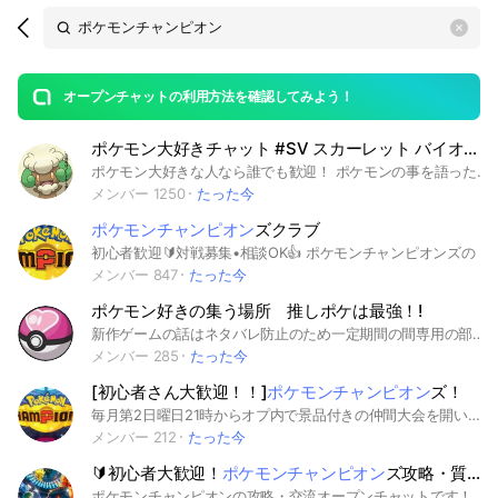
Search
search
OpenChats
area
search
or
Back
rese
messages
オープンチャットの利用方法を確認してみよう！
guide
ポケモン大好きチャット #SV スカーレット バイオレット スカバイ
open
ポケモン大好きな人なら誰でも歓迎！ ポケモンの事を語ったり 情報を交換したり 攻略・構築の相談をしたり ポケモンの事なら何でも 色々雑談しましょう meta ポケモン ポケットモンスター ポケカ ポケモンカード ゲーム ピカチュウ イーブイ ピカブイ USM usm ウルトラ サン ムーン 剣盾 ソード シールド ポケGO ホーム HOME ポケダン ポケモン不思議のダンジョン 鎧の孤島 冠の雪原 ポケモンスナップ スナップ ポケスナトレード レイド Switch スイッチ ダイパ ブリリアント ダイヤモンド シャイニング パール ダイパリメイク BDSP LEGENDS アルセウス スカーレット バイオレット SV スカー バイオ スカバイ チャンピオン ポケチャン
メンバー 1250
たった今
ポケモンチャンピオン
ズクラブ
初心者歓迎🔰対戦募集•相談OK👍 ポケモンチャンピオンズの 最新情報共有・対戦募集・パーティ相談 ができる オープンチャットです！ 初心者・復帰勢・これから始めたい方も大歓迎！ 対戦部屋もあるので、 気軽に交流しながら楽しめます！ 見る専・情報収集だけでもOKです！ #ポケモンチャンピオンズ #ポケモンチャンピオン #PokemonChampions #ポケモンレジェンズZA #PokemonLegendsZA #ポケモンSV #ポケモンスカーレット #ポケモンバイオレット #スカーレットバイオレット #ゼロの秘宝 #ポケモンアルセウス #PokemonLegendsアルセウス #レジェンズアルセウス #ポケモンBDSP #ブリリアントダイヤモンド #シャイニングパール #ポケモン剣盾 #ポケモンソード #ポケモンシールド #鎧の孤島 #冠の雪原 #ポケモンピカブイ #レッツゴーピカチュウ #レッツゴーイーブイ #ポケモンUSUM #ウルトラサン #ウルトラムーン #ポケモンサンムーン #ポケモンSM #ポケモンORAS #オメガルビー #アルファサファイア #ポケモンXY #ポケモンBW #ポケモンBW2 #ポケモンブラック #ポケモンホワイト #ポケモンDP #ポケモンプラチナ #ポケモンHGSS #ハートゴールド #ソウルシルバー #ポケモンRS #ルビーサファイア #ポケモンエメラルド #ポケモンFRLG #ファイアレッド #リーフグリーン #ポケモン金銀 #ポケモンクリスタル #ポケモン赤緑 #ポケモン青 #ポケモンピカチュウ #ポケモンSV #ポケモンアルセウス #ポケモン剣盾 #ポケモンBDSP #ポケモンXY #ポケモンBW #ポケモンGO #ポケモンユナイト #ポケマスEX
メンバー 847
たった今
ポケモン好きの集う場所 推しポケは最強！!
新作ゲームの話はネタバレ防止のため一定期間の間専用の部屋のみでお願いします ポケモン愛を語り、楽しみ、深めよう ポケモン好きなら どんな人でも受け入れます ポケポケとかユナイトとか色んなゲーム を一緒に楽しもう！ #ポケモン #ポケポケ #イラスト #ポケモンチャンピオン #ポケチャン #ZA ＃ポケGO #ポケユナ #ポケカ #アニポケ #宣伝 #ポケクエ #ポケマス #ポケまぜ #剣盾 #SV #BDSP #レジェアル #ユナイト #ポケスリ#ぽこぽけ #pokemon sleep #pokemon champions #ポケモン好き #ゆるい #推し #推しポケ #ブイズ #推し活 #雑談 #サブトーク #ゆびをふる #相談
メンバー 285
たった今
[初心者さん大歓迎！！]
ポケモンチャンピオン
ズ！
毎月第2日曜日21時からオプ内で景品付きの仲間大会を開いています！(シングルダブル交互に開いています！) 対戦募集◎構築相談◎ ライブトークを頻繁に開くので、それぞれ対戦しながら話すことができます！ みんなで、ノートに構築などを貼っています！ モンスター級からチャンピオン級まで幅広い人がいます！ 交換なども○ みんなで楽しく、強くなりましょう！ 気軽に入ってください！ #ポケモン#ポケモン交換#ポケモン対戦#ポケモンチャンピオンズ#ポケモンchampions#初心者#初心者大歓迎#ポケモンSV#スカバイ#ポケモン剣盾#剣盾#ポケモンサン&ムーン#ポケモンSM#Valorant#大会
メンバー 212
たった今
🔰初心者大歓迎！
ポケモンチャンピオン
ズ攻略・質問・雑談｜誰でも気軽に参加OK
ポケモンチャンピオンの攻略・交流オープンチャットです！ 初心者さん大歓迎！ 攻略情報の共有、マルチプレイ募集、雑談などをのんびり楽しめるコミュニティです。 「攻略がわからない」 「一緒にマルチプレイしたい」 「ポケモン好きと交流したい」 そんな方はぜひ参加してください！ ■ このオープンチャットでできること ・ポケモンチャンピオン攻略情報の共有 ・マルチプレイ募集 ・初心者質問＆相談 ・ポケモン雑談・交流 ・フレンド募集 ■ こんな人におすすめ ・ポケモン初心者 ・攻略情報を知りたい ・一緒に遊ぶ仲間を探している ・のんびり交流したい ■ 参加ルール ・暴言、荒らし、迷惑行為は禁止 ・みんなが楽しく遊べるようにしましょう ・初心者さんには優しく！ ■ コミュニティ案内 より深く交流したい方は Discordコミュニティ もあります！ ・マルチプレイ募集 ・ゲーム交流 ・雑談 など、ポケモン好きが集まる場所になっています。 ポケモン好きなら誰でも参加OK！ のんびり楽しく交流しましょう！ https://discord.gg/NP39VJK2Mt