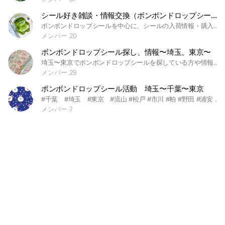
シール好き雑談・情報交換（ボンボンドロップシールなど）【西東京市・都内】
ボンボンドロップシールを中心に、シールの入荷情報・購入情報・雑談をゆる〜く楽しむオープンチャットです♪ 東京都内（新宿・渋谷・池袋）や武蔵野市・西東京市・東久留米市周辺の情報を共有しています。 参加したらノートの確認をお願いします。 #シール #シル活 #ボンボンドロップシール #入荷情報 #購入情報 #東京都 #武蔵野市 #西東京市 #東久留米市
メンバー 20
ボンボンドロップシール探し、情報〜埼玉、東京〜
埼玉〜東京でボンボンドロップシールを探している方や情報共有を目的としたオプチャです♡ ほんとに見つからなくて心砕けそうなので皆様と分かち合えたらなと思います… #ボンボンドロップシール
メンバー 29
ボンボンドロップシール活動 埼玉〜千葉〜東京
#千葉 #埼玉 #東京 #流山 #松戸 #市川 #柏 #野田 #浦安 #越谷 #三郷 #吉川 #草加 #川口 #葛飾 #足立 #江東 #江戸川 #つくばエクスプレス #常磐線 #武蔵野線 #千代田線 #シル活
メンバー 7