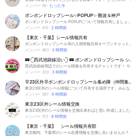
メンバー 56
たった今
ボンボンドロップシール✨POPUP✨ 難波＆神戸
ボンボンドロップシール POPUPについて情報共有しましょう✨ なんばマルイ展、神戸マルイ展のチャットです。 #大阪 #シール #難波 #なんば #梅田 #ボンボンドロップシール #うるちゅるポップシール #シルパト #シル活 #ボンボン #ボンドロ #神戸 #北海道 #青森県 ＃岩手県 ＃宮城県 ＃秋田県＃山形県 ＃福島県 ＃茨城県＃栃木県 ＃群馬県#埼玉県＃千葉県 ＃東京都#神奈川県 ＃新潟県 ＃富山県＃石川県 ＃福井県 #山梨県 ＃長野県 ＃岐阜県#静岡県 #愛知県＃三重県 ＃滋賀県 ＃京都府 ＃大阪府 ＃兵庫県＃奈良県 ＃和歌山県 ＃鳥取県 ＃島根県 #岡山県 ＃広島県 ＃山口県 ＃徳島県 ＃香川県 ＃愛媛県 ＃高知県＃福岡県 ＃佐賀 県＃長崎県＃熊本県＃大分県＃宮崎県＃鹿児島県＃沖縄県＃シール情報＃ #ポップアップ #POPUP
メンバー 415
2 時間前
【東京・千葉】シール情報共有
ボンボンドロップシール等の入荷情報共有オープンチャットです。🎅 ※転売目的の方はお断りします！ #シール #ボンボンドロップシール #東京 #千葉 #サンタ #入荷情報
メンバー 483
3 時間前
🚃 𓊆西武池袋線沿い𓊇 🚃 ボンボンドロップシール シル活 シール情報交換 共有 協力 東京 埼玉
西武池袋線周辺でのシール情報を共有するチャットです！ サブルームでガチャガチャ情報も共有しています♡ ROM専不可！ 入室後大事なノート必読です📖 お気軽にどうぞ♪ ⚠️名前が記号、漢字、アルファベット、カタカナのみの方は弾きます 必ずひらがなを1文字以上入れてください！ 例）⭕️ ひな ヒな ひ🩷 ひ菜 ひna ❌ 陽菜 🐣 ꒰՞> · <𓈒՞꒱ ヒナ hina #ボンボンドロップシール #ボンボン #ボンドロ #ガチャガチャ #カプセルトイ
メンバー 329
3 時間前
🐰23区外🐰ボンボンドロップシール集め隊（仲間集め中）
東京23区外のシール情報について共有する場所です。みんなでたくさん情報共有をしてシール集めましょ〜！ #ボンボンドロップシール #ボンドロ #うるちゅる #たまごっち #ディズニー #サンリオ #ちいかわ #和柄 シール #東京 #関東 #多摩地区 #西東京 #吉祥寺 #立川 #八王子 #調布 #町田
メンバー 397
6 時間前
東京23区外シール情報交換
東京23区外のシール情報を交換出来ればと思い作成しました。転売目的NG #東京 #23区外 #シール #シル活 #ボンボンドロップシール #うるちゅる #タイルシール #おはじきシール
メンバー 312
8 時間前
【東京・千葉】 シール情報共有部
東京都内、千葉県のシール在庫情報を交換し合いませんか？ 人数を限定し密度の濃い情報を提供し合えるようにしましょう！ #ボンボンドロップシール #ボンボンドロップ #シール #シール帳#千葉県#東京#都内