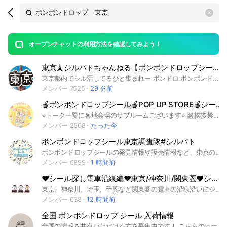
Search
search
OpenChats
area
search
or
Back
rese
messages
オープンチャットの利用方法を確認してみよう！
guide
東京🗼シルパトちゃんねる【ボンボンドロップシール情報】
open
東京都内でシル活してるひと集まれー ボンドロ ボンボンドロップシール シルパト シル活 シール帳
メンバー 7525
29 分前
🍎ボンボンドロップシール🍎POP UP STORE🍎シール ボンドロ ポップアップ 全国
⭐️トーク一覧に各地会場のサブルームございます⭐️ 🈲挨拶禁止🈲 ・ポップアップとは関係のない発言 ・参加時の挨拶 ・オプチャ内での代行や交換 上記以外でも、管理人または副管理人の判断で、強制退会となる場合がございます。 大人気「ボンボンドロップシール」の POP UP STOREの開催が決定いたしました！ ほぼ全種となる約200種の ボンボンドロップシールやチャームなど、 かわいい新作アイテム🩷🩷🩷 当落、在庫etc...共有しましょう✨ #北海道 #青森県 ＃岩手県 ＃宮城県 ＃秋田県＃山形県 ＃福島県 ＃茨城県＃栃木県 ＃群馬県#埼玉県＃千葉県 ＃東京都 #神奈川県 ＃新潟県 ＃富山県＃石川県 ＃福井県 #山梨県 ＃長野県 ＃岐阜県 #静岡県 #愛知県 #三重県 ＃滋賀県 ＃京都府 ＃大阪府 ＃兵庫県 #奈良県 ＃和歌山県 ＃鳥取県 ＃島根県 #岡山県 ＃広島県 ＃山口県 ＃徳島県 ＃香川県 ＃愛媛県 ＃高知県 #福岡県 ＃佐賀県 #長崎県 #熊本県 #大分県 #宮崎県 #鹿児島県＃沖縄県 ＃シール情報 ＃シル活 #ボンボンドロップシール #全国 #新宿 #梅田 #渋谷 #池袋 #横浜 #名古屋 #銀座 #天神 #札幌 #難波 #神戸 #大宮 # #仙台 #博多 #なんば #春日井
メンバー 2568
たった今
ボンボンドロップシール東京調査隊#シルパト
ボンボンドロップシールの発見情報や販売情報など、東京の情報をみんなで調査するオプチャです。#シルパト#ボンドロ#シル活
メンバー 6899
1 時間前
❤️シール探し電車沿線編❤️東京/神奈川/関東圏❤️シルパト部-別室
東京、神奈川、埼玉、千葉など関東圏の電車の沿線沿いにシール情報を共有したい方向けのオプチャです。 #シール探し #シール #シルパト #シールパトロール #ボンボンドロップシール
メンバー 638
12 時間前
全国 ボンボンドロップ シール 入荷情報
全国の情報を共有いただける方を募集中です！ こちらのオープンチャットは 全国からのボンボンドロップシールの発売状況を共有する目的で作りました！ 他県の入荷情報を共有して、自分の地域の入荷時期を予想する！ そんな感じの情報交換を目的にしています📦✨ ボンボンドロップシールがメインになりますが、その他人気なシールも情報交換OK🫰 全国共通で展開されている大型スーパー・ショッピングモールなどの「入荷あり情報」のみをご共有ください🙌 ※混乱防止のため、入荷なし情報の投稿はなしでお願いします！ ※各都道府県からの参加人数は1〜2名ほどを目安にしています！ 自分からの情報や地元オプチャやお友達から聞いた情報でもOKです👌 Threadsやその他SNS情報もok みんなで楽しく情報交換できたらうれしいです！ 各都道府県から数人募集しております！ #北海道 #青森県 #岩手県 #宮城県 #秋田県 #山形県 #福島県 #茨城県 #栃木県 #群馬県 #埼玉県 #千葉県 #東京都 #神奈川県#新潟県 #富山県 #石川県 #福井県 #山梨県 #長野県 #岐阜県#静岡県 #愛知県 #三重県 #滋賀県 #京都府 #大阪府 #兵庫県#奈良県 #和歌山県 #鳥取県 #島根県 #広島県 #山口県#徳島県 #香川県 #愛媛県 #高知県 #福岡県 #佐賀県 #長崎県#熊本県 #大分県 #宮崎県 #鹿児島県 #沖縄県 #シール情報 #シル活 #入荷情報 ＃ボンボンドロップ