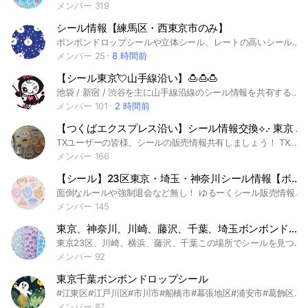
メンバー 319
シール情報【練馬区・西東京市のみ】
ボンボンドロップシールや立体シール、レートの高いシールの情報交換がしたいです！✨ 目撃情報など皆さんで共有してシールGETしたいです🥺 #シール #シル活 #シール交換 #練馬区 #西東京市
メンバー 25
8 時間前
【シール東京💘山手線沿い】🍮🍮🍮
池袋 / 新宿 / 渋谷を主に山手線沿線のシール情報を共有するオープンチャットです✨ 本当にシールが欲しいやる気ある方だけ入室🆗💖 ➡️入室後ノートの確認必須、迷惑行為🆖 #ボンドロ #ボンボンドロップシール #シール #シルパト #シル活 #平成女児 #東京 #都内 #池袋 #新宿 #原宿 #渋谷 #秋葉原 etc
メンバー 101
2 時間前
【つくばエクスプレス沿い】シール情報交換⟡.· 東京 埼玉 千葉 茨城
TXユーザーの皆様、シールの販売情報共有しましょう！ TX沿線中心ですが、ソラマチ、綾瀬、西新井などTXで行きやすい場所も🙆‍♀️ あった、なかった、今日はこの辺行くよ等、積極的に情報交換できたら嬉しいです♡ 見る専の方は不定期で退出いただきます🙇‍♀️楽しく、積極的にシル活しましょう🥰 #ボンボンドロップシール #シール #シール帳 #つくばエクスプレス #秋葉原 #新御徒町 #浅草 #南千住 #北千住 #青井 #六町 #八潮 #三郷中央 #南流山 #流山セントラルパーク #流山おおたかの森 #柏の葉キャンパス #柏たなか #守谷 #TX #東京 #埼玉 #千葉 #茨城
メンバー 166
【シール】23区東京・埼玉・神奈川シール情報【ボンボンドロップシール】
面倒なルールや強制退会など無し！ ゆるーくシール販売情報などなど交換しましょう♪ どなたでもお気軽にどうぞ♪ #シール #シール帳 #シール交換 #ボンボンドロップシール #うるちゅる #おはじきシール
メンバー 145
東京、神奈川、川崎、藤沢、千葉、埼玉ボンボンドロップシール調査隊
東京23区、川崎、横浜、藤沢、千葉この場所でシールを見つけたら情報を共有して下さい シール帳の見せ合いも⭕️ 荒らし❌紹介で入った時はノートに誰々の紹介で入ったと言ってください 楽しくできたら嬉しいです
メンバー 92
東京千葉ボンボンドロップシール
#江東区#江戸川区#市川市#船橋市#幕張地区#浦安市#葛飾区#ボンドロ#ボンボンドロップシール#うるちゅる#シル活#シール活動#シルパト#シールパトロール#東京東部#千葉西部
メンバー 87