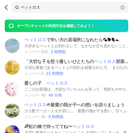
Search
search
OpenChats
area
search
or
Back
rese
messages
オープンチャットの利用方法を確認してみよう！
guide
ペットロス
で辛い方の居場所になれたら🦜🐕🐈🐁
open
大好きなペットとお別れをして、なかなか立ち直れないこともあると思いますが、少しでも楽になれたらなと思いこのオープンチャットを作りました。どんなペットでも構いません。 犬、猫のみならず、鳥や、小動物等、様々なペットを飼われていた方が入室されています。 入室された際は最初にノートのルールの確認をお願いします。 何卒よろしくお願いします。 #ペットロス#犬#猫#モルモット#ハムスター
メンバー 636
2 時間前
「大切な子を想う優しいひとたちの
ペットロス
部屋🐶🐱」
大切な家族であるペットとの別れを経験された方、 まだ心の整理がつかない方、 誰にも言えずにひとりで抱えている方 ここは、無理に元気にならなくてもいい場所です。 「さみしい」「会いたい」「どうして…」 そんな気持ちをそっと置いていけるような、やさしいお部屋でありたいと思っています。 見るだけ、読むだけ、話さなくても大丈夫。 泣いても、静かに見ているだけでも大丈夫。 同じ気持ちを分かち合える、あたたかな居場所になれば幸いです🌈 #ペットロス #虹の橋 #犬ロス #猫ロス #愛犬 #愛猫 #供養
メンバー 9
22 時間前
愛しの子
ペットロス
ここのお部屋は、大切なワンちゃんを失って、気持ちのやり場がない方々が少しでも気持ちを吐き出すことにより、心を癒やし、ゆっくりゆっくり前に進む手助けになればと作りました。 #ペットロス#ペット#ワンちゃん#天国#旅立つ
メンバー 48
49 分前
ペットロス
🌱最愛の我が子への想いを語りましょう
少人数で一人一人を大切に…。 最愛の我が子を想い、日々ふんばるあなたが、気持ちを残せる場所🐾 隠れ家と思っています🏠 この部屋では、(乗り越える)(立ち直る)は目標にしていません。 泣く事も愛情。がんばらなくていいんです。 愛をたくさん持った方たちの優しいお部屋です。 #愛犬#愛猫#愛兎#愛鳥#愛ハムスター#ペットロス#看取り#再会#会いたい#泣いてもいい#虹の橋
メンバー 30
9 時間前
🌈虹の橋で待っててね〜
ペットロス
大切な家族だったわんこにゃんこと お別れしてしまった…淋しくてたまらない そんな思いを打ち明けてください 夢の中と思い出の中と そして 心の中に生きてるよね 乗り越えられなくても大丈夫です そんな気持ちに寄り添います⋆.˚⊹⁺ #ペットロス全般大丈夫ですꕀෆ¨