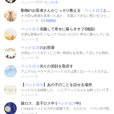
メンバー 1079
たった今
動物のお医者さんがこっそり教える
ペットロス
との寄り添い方
＃大切な家族を見送ったあと、 言葉にできない想いを ひとりで抱えていませんか。 このオープンチャットは、 動物のお医者さんとして たくさんの「別れ」と「愛」に立ち会ってきたココロの獣医師しげたろうが、 こっそりお伝えする ペットロスとの寄り添い方の場所です。 泣いてもいい 立ち止まってもいい 前を向けなくてもいい ここでは、 「元気にならなきゃ」 「早く立ち直らなきゃ」 そんな無理はしません。 ペットロスは 弱さではなく、深い愛の証。 医学・心・魂、 獣医師だからこそ見えてきた 本当の癒しのプロセスを やさしい言葉で分かち合います。 🌈 このチャットでできること ・気持ちを吐き出す ・あの子への想いを言葉にする ・獣医師視点のやさしい解説を受け取る ・「大丈夫じゃない自分」を許す 読むだけの参加も大歓迎です。 無理な発言や交流はありません。 あなたと、 あなたの大切なあの子の絆は、 今もちゃんと続いています。 ここは、 愛を否定しない場所。 悲しみをひとりにしない場所。 どうぞ、 安心してお入りください。
メンバー 10
23 時間前
ペットロス
克服して幸せに暮らすオプ(雑談)
大切な家族が亡くなってつらかったけど 幸せに暮らしているよ 亡くなった家族のことを楽しく話したい という方の為のオプです( ´˘` ) たまに悲しいことを思い出して呟いてもOK🙆‍♀️🍀 亡くなってからも大切なことを教えてもらった あの子がいたから…思い出があるから幸せに生きれるよ うちの子のためにお花やお供え物を買ってくるのが楽しい あの子の魂も幸せになって欲しいと願っている 生前ののエピソードを話したい 亡くなってからの不思議なこと その他相談 #ペットロス #ペット #家族 #犬 #猫 #ハムスター #リス #亀 #トカゲ #イグアナ #位牌 #納骨 #49日 #命日 #月命日 #うさぎ #アヒル #インコ #オウム #鳥 #
メンバー 12
ペットロス
のお部屋
大切なペットを亡くした辛い気持ちを共有して少しでも前向きになれます様に☆*。 #ペットロス 参加されましたらノートを一読お願い致します
メンバー 13
ペットロス
光りの笑顔を取戻す
アニマルヒーラーカコ ペットロスは悪くない ペットロスは愛した証 気持ちが解る皆で 気持ちを打ち明けて あの子が大好きな 貴方の笑顔を見せてあげる 一歩を踏み出しませんか？ #LINEオープンチャット #オープンチャット開設 #開設 #ペットロス #愛した証 #ペットロスは悪くない #アニマルヒーリング #アニマルヒーラー #ヒーラー#ヒーリング #癒し #虹の橋 #ペット #別れ
メンバー 3
【
ペットロス
】あの子のことを話せる場所
ペットロスを経験した、 シニアペットちゃんを飼っていて不安、 という方のためのチャットです。 ただ会話を見ているだけでも大丈夫。 そして「この気持ちを感じているのは1人じゃないんだ」 と知って欲しい。 そんな思いで立ち上げました。 #ペットロス#虹の橋 #グリーフケア#カウンセリング
メンバー 5
娘ロス、息子ロス中 (
ペットロス
中)
いわゆるペットロス中の部屋です。 ただただ、ツラいので呟いてます。 自分にとってあの子はペットと言う 位置ではないため、『ペットロス』と言う 言葉が嫌いでタイトル変えました。 共感していただければ、会話OKですが、 しんどい思いをただぶちまけてます。 だってしんどいんだもん。 誰に理解されなくても良い。 ただ思いを吐き出してます。 慰めや励ましがツラい ときだってあるんだ。 なので、好きに吐き出していってください。 ※入室後、ノート一読願います。
メンバー 3