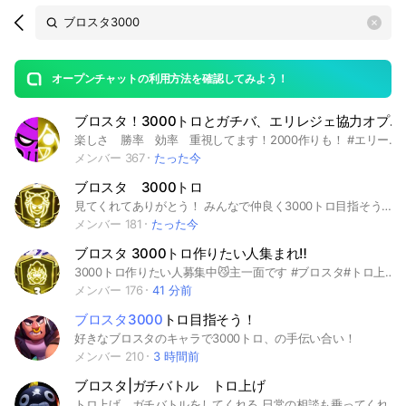
Search
search
OpenChats
area
search
or
Back
rese
messages
オープンチャットの利用方法を確認してみよう！
guide
ブロスタ！3000トロとガチバ、エリレジェ協力オプだよ！（初心者大歓迎！）
open
楽しさ 勝率 効率 重視してます！2000作りも！ #エリート #レジェ #マスター #キャリー #トロ上げ #2000 #初心者 #ダイヤ #雑談 #宣伝 #2000トロ #1000トロ #ブロスタ #中級者 #上級者 #プロ #レジェ3 #レジェ1 #レジェ2 #エリ3 #中高生 #小学生 #高校生 #大学 #社会人 #野獣 #上手い #モーティス #無双 #3000 #3000トロ #ガチバトル #レジェンド #ブロンズ #ブロスタパス
メンバー 367
たった今
ブロスタ 3000トロ
見てくれてありがとう！ みんなで仲良く3000トロ目指そう！ なるべく2000トロ行ってて欲しいかも... 良かったらクラブにも入って欲しいでつ 6/29 オプ作成 7/23 100人突破
メンバー 181
たった今
ブロスタ 3000トロ作りたい人集まれ‼️
3000トロ作りたい人募集中😼主一面です #ブロスタ#トロ上げ#3000
メンバー 176
41 分前
ブロスタ3000
トロ目指そう！
好きなブロスタのキャラで3000トロ、の手伝い合い！
メンバー 210
3 時間前
ブロスタ|ガチバトル トロ上げ
トロ上げ、ガチバトルをしてくれる 日常の相談も乗ってくれる 初心者大歓迎 入ったらプロフをノートに貼ってね 友達とかにこのオプチャの宣伝してね 問題あったら呼んで #ブロスタ #ガチバトル #トロ上げ #初心者 #相談 #キャリー #エリート #レジェンド #マスター #ピック #ランク #チーム #フルパ #1000トロ #2000トロ #3000トロ