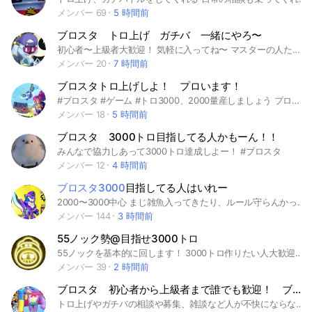
メンバー 69
5 時間前
ブロスタ トロ上げ ガチバ 一緒にやろ〜
初心者〜上級者大歓迎！ 気軽に入ってね〜 マスターの人たくさんいます！ ちなみに主は下手くそです… ＃ブロスタ＃トロ上げ＃ガチバ#1000トロ#2000トロ#3000トロ#プレステージ
メンバー 20
7 時間前
ブロスタトロ上げしよ！ プロいます！
#ブロスタ #ゲーム #トロ3000、2000量産しましょう プロいるよ
メンバー 18
5 時間前
ブロスタ 3000トロ目指してる人かもーん！！
みんなで協力しあって3000トロ達成しよー！ #ブロスタ
メンバー 12
4 時間前
ブロスタ3000
目指してる人はいれー
2000〜3000中心 まじ雑魚入ってきたり、ルール守らんかったりは即蹴るからよろ
メンバー 144
3 時間前
55ノック勢@目指せ3000トロ
55ノックを基本的に回します！ 3000トロ作りたい人大歓迎🥺︎ レジェ以上は誘います🙋‍♀️ #ブロスタ #55ノック
メンバー 39
2 時間前
ブロスタ 初心者から上級者まで誰でも歓迎！ ブロスタオプ1番を目指す
トロ上げやガチバの相談や募集、雑談など人が不快にならない物ならなんでもありのオプ！ぜひ入ってみてね 入ったら抜けないよね？ ちなみに主は初心者のレジェ止まりです（ ; ; ） #ブロスタ#ブロスタガチバ#エリ#レジェ#マス#2000#3000