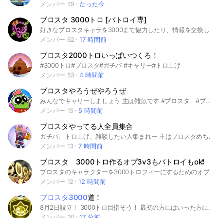
メンバー 49
たった今
ブロスタ 3000トロ [バトロイ専]
好きなブロスタキャラを3000まで協力したり、情報を交換したりするためのオプです。 バトロイ専用オプです。 募集or応募する際などしてってください！ ※今後の人の集まりと意見を聞いて[競技専]のオプを作る可能性あり。 会話の中で他の話をするのはOKですが、その他の募集は受け付けません。 入る前に注意として、オプ内での宣伝は一切禁止とします。 ノートに貼られていたり、コメに流されていた場合、 即退会処分させてもらいます。 また、代行や垢の販売も禁止です。 ルールを守ってやっていきましょう。 最後に3000をキャリーされて行ける！！ と思っている方々は入って来ないでください。 キャリーで3000が行けているのならば誰でも行けてます。 それを自覚して皆で協力して頑張って行きましょう。 それでは入ってくれる方々をお待ちしてますおります( . .)" #ブロスタ #3000トロ #バトロイ #ソロ #デュオ #トリオ
メンバー 62
17 時間前
ブロスタ2000トロいっぱいつくろ！
#3000トロ#ブロスタ#ガチバ #キャリー#トロ上げ
メンバー 53
4 時間前
ブロスタやろうぜやろうぜ
みんなでキャリーしましょう 主は雑魚です #ブロスタ #ブロスタエンジョイ勢 #3000トロ
メンバー 15
5 時間前
ブロスタやってる人全員集合
ガチバ、トロ上げ、雑談したい人集まれー 主はブロスタめちゃ下手です #ブロスタ#ガチバ#トロ上げ #初心者#1000#2000#3000
メンバー 13
7 時間前
ブロスタ 3000トロ作るオプ3v3もバトロイもok❗️
ブロスタのキャラクターを3000トロフィーにするためのオプ！ガチバもおけ
メンバー 12
12 時間前
ブロスタ3000
道！
8月2日設立！ 3000トロ目指そう！ 最初の方にはいった方に副管渡します！ みんなでトロ上げ、ガチバしよー！ 初心者も大歓迎！ 入ったらノートにプロフィール貼ってねー！ #ブロスタ#ブロスタ3000トロ#ブロスタガチバ
メンバー 20
17 分前