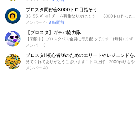
ブロスタ同好会3000トロ目指そう
33. 55. ﾊﾞﾄﾛｲ チーム募集なりかけよう 3000トロ作ったら褒めます（）
メンバー 4
8 時間前
【ブロスタ】ガチバ協力隊
【閉鎖中】ブロスタパス全員に毎月配ってます！(無料) まずは見てくれてありがとう！ クリエイターが運営しています！ このオープンチャットにはガチバトル マスター,プロの方がいます！ プレゼント企画やってるよ！キャリーできます このオープンチャットのメンバーはとても優しいよ ぜひ入ってみない？誰でも歓迎だよ！ #ブロスタ#ガチバトル#フレンドバトル #ガチバ#フレバト#ブロスタ#トロ上げ#ガチバトル#盾作り#即抜け#雑談#初心者#オプイベント#クラブ #固定#ライト#400人目標#トップランカー#トロ#協力#フレンド#フレバト#レジェ帯#マスター帯#治安最高#優しい #ライブトーク#ギフト#Amazongiftcard#アマギフ#プリペイドカード#課金#無課金#キャリー#BrawlStars#brawlstars#中学生#高校生#大学生#長距離#1500#3000#5000#フルマラソン#ハーフマラソン#キャリー#代行#プロ#やぴまる#yapimaru#gan#がん#公認#みろか#あちゃぴ#くる#KURU#トロ上げ####
メンバー 3
ブロスタ‼️初心者🔰のためのエリートやレジェンドを目指す会 ガチバ トロ上げ フレバトもやってます！
見てくれてありがとうございます！トロ上げ、2000作りもやってます。 #エリート#レジェ#マスター#キャリー#トロ上げ #2000 #初心者#ダイヤ #雑談#宣伝#2000トロ#1000トロ ＃ブロスタ#中級者#上級者 ・ #プロ ＃レジェ3#レジェ1#レジェ2＃エリ3 #中高生 #小学生 ＃高校生＃大学#社会人 #3000トロ #民度 #フレバト #ブロンズ #シルバー #ゴールド #協力 #ガチバトル #ガチバ協力 #チーム #トロ上げ協力 #相互宣伝 #相互
メンバー 40