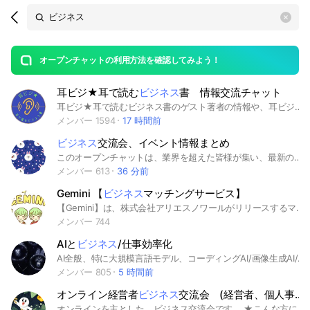
Search
search
OpenChats
area
search
or
Back
rese
messages
オープンチャットの利用方法を確認してみよう！
guide
耳ビジ★耳で読む
ビジネス
書 情報交流チャット
open
耳ビジ★耳で読むビジネス書のゲスト著者の情報や、耳ビジリスナーにとって有益な情報を紹介するチャットです！耳ビジ著者は宣伝に使ってくださいね。リスナーさんは耳ビジを盛り上げる投稿をお願いします！
メンバー 1594
17 時間前
ビジネス
交流会、イベント情報まとめ
このオープンチャットは、業界を超えた皆様が集い、最新の交流会やイベントの情報をシェアする場です。各種セミナーや勉強会、交流会の開催情報をいち早くキャッチし、互いにビジネスチャンスを広げましょう。 ・イベント情報の共有と感想の交換を歓迎します。 ・積極的な情報交換で、ネットワークの拡大を目指しましょう。 ・マナーとルールを守って、快適なコミュニケーションを楽しんでください。
メンバー 613
36 分前
Gemini 【
ビジネス
マッチングサービス】
【Gemini】は、株式会社アリエスノワールがリリースするマッチングサービスです。 皆さんの「利益の最大化」を目指し、双子(＝Gemini)のように寄り添い、双子のように離れない最高のパートナーを紹介いたします👬 月に150人以上の人とお会いしている代表の若菜が、お会いした方を皆様にご紹介しております。 経営者や個人事業主、会社員など、業種業界を問わず、さまざまな方にご利用いただけます。 また、当サービスの利用には”審査”を採用しており、ご紹介の質を担保すべく、弊社にて必ず面談をしてからご招待をしております。 皆様がビジネスで”タッグを組めるようなパートナー候補のご紹介”の他、”ご自身のサービスを広げるための広告活にも力を入れております。 各種プランがございますので、詳細は若菜までご連絡ください。
メンバー 744
AIと
ビジネス
/仕事効率化
AI全般、特に大規模言語モデル、コーディングAI/画像生成AI/動画生成AI/AIイラストや音楽生成AIなどの最新AIをビジネスや仕事、事業で活用したい方向けのオープンチャットです。不要な誤解や対立を招かないよう、敬語で会話・議論は建設的にお願いします。 LLM・チャット（対話型AI / テキスト生成）ChatGPT / Gemini / Claude / Perplexity / Microsoft Copilot / Grok / Mistral（Le Chat） / Llama 3（Meta AI など） / HuggingChat 画像生成（Image Generation）Midjourney / DALL·E 3 / Stable Diffusion / Flux.1 / Ideogram / Recraft / Leonardo.ai / Adobe Firefly 動画生成（Video Generation）Sora / Runway Gen-3 / Pika / Luma Dream Machine / Kling AI / Hailuo AI / Veo 音楽・音声（Audio / Music）Suno / Udio / ElevenLabs / Stable Audio / Soundraw / Cici / Koeiromap コーディング・開発支援（Dev / Coding Assistants）Cursor / Windsurf / GitHub Copilot / Cline / Bolt.new / v0 / Lovable / Replit Agent / Trae リサーチ・要約・整理（Research & Knowledge）NotebookLM / Notion AI / Mapify / Napkin / Gamma / Glean / Perplexity Pages 3D・空間表現（3D / Spatial / XR）Rodin / Meshy / Tripo / Spline AI / Luma AI / CSM
メンバー 805
5 時間前
オンライン経営者
ビジネス
交流会 (経営者、個人事業主、起業家、幹部、フリーランス、お笑い芸人)
オンラインを主とした、ビジネス交流会です。 ★こんな方にオススメ 中小企業経営者、個人事業主、一人社長、起業家