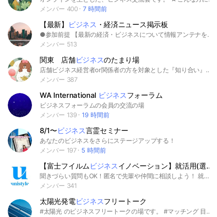
メンバー 400
7 時間前
【最新】
ビジネス
・経済ニュース掲示板
●参加前提 【最新の経済・ビジネスについて情報アンテナを広げたい人】 ●詳細 最新経済・ビジネス情報を取得また交換できるグループです。 ●入るメリット ✅最新の経済・ビジネスの情報のアンテナが広がる ✅ビジネス感度が高い人達に、起業相談・ビジネスに関する質問をできるお悩み解決の場である ✅ビジネス感度が高い人達と繋がれる ●メインで発信するのは コロナ禍でも増収増益達成 年商11億円起業家のFラン社長が発信 一般メンバーも発信・発言をどしどしして下さい。 ※詳しくはグループルールに
メンバー 513
関東 店舗
ビジネス
のたまり場
店舗ビジネス経営者or関係者の方を対象とした『知り合い』を増やしたい方。 情報交換や交流を通して事業拡大のキッカケを作る社交場です(^^) #店舗ビジネス #美容室 #ネイル #マツエク #エステ
メンバー 387
WA International
ビジネス
フォーラム
ビジネスフォーラムの会員の交流の場
メンバー 139
19 時間前
8/1〜
ビジネス
言霊セミナー
あなたのビジネスをさらにステージアップする！
メンバー 197
5 時間前
【富士フイルム
ビジネス
イノベーション】就活用(選考対策・企業研究)グループ
聞きづらい質問もOK！匿名で先輩や仲間に相談しよう！ 就活サイトunistyleが運営する富士フイルムビジネスイノベーションの就活情報(選考対策/企業研究)共有グループです。 #就活 #富士フイルムビジネスイノベーション #電機業界 #インターンシップ #本選考 #unistyle #ユニスタイル #面接 #採用 #内定 #ES #エントリーシート #自己分析 #業界研究 #企業研究 #自己PR #ガクチカ #学生時代頑張ったこと #志何望動機 #webテスト #ウェブテスト #GD #グループディスカッション #グルディス #OB訪問 #企業選び #就活対策 #就活準備 #大手企業 #日系企業 ▼unistyleが運営する電機のオプチャグループ▼ ソニーグループ / 日立製作所 / パナソニック / 富士通 / NEC（日本電気） / 三菱電機 / キーエンス / 村田製作所 / キヤノン（Canon） / 島津製作所 / 富士フイルムビジネスイノベーション / 京セラ / 東芝 / ヤンマー / クボタ / リコー / GSアユサ / オリンパス / ニコン / 住友電気工業（住友電工） / セイコーエプソン / DMG森精機 / ブリヂストン / 日東電工 / オムロン / TDK / 東京エレクトロン / コニカミノルタ / ブラザー工業 / ボッシュ(BOSCH) / シャープ（SHARP) / ミネベアミツミ / 日立建機 / コマツ（小松製作所） / 住友重機械工業 / アルプスアルパイン / 富士電機 / ファナック(FANUC) / キヤノンマーケティングジャパン / ディスコ ▼富士フイルムビジネスイノベーションの企業研究はこちらから▼ https://x.gd/611Ng
メンバー 341
太陽光発電
ビジネス
フリートーク
#太陽光 のビジネスフリートークの場です。 #マッチング 目的でのトーク大丈夫です！ #ビジネス に繋げていきましょう！ #工事, #案件紹介, #事業者探しなど自由にお話下さい。 まず初めに本グループのトークに注意事項をまとめましたので、一読願います。 他人を不快にさせる言動や行為、違法行為等禁止です。 容赦なくBANし関連する前後のメッセージを削除いたします。 また、この場で起きたトラブルについては一切の責任を負いませんので、責任ある発言を宜しくお願い致します。