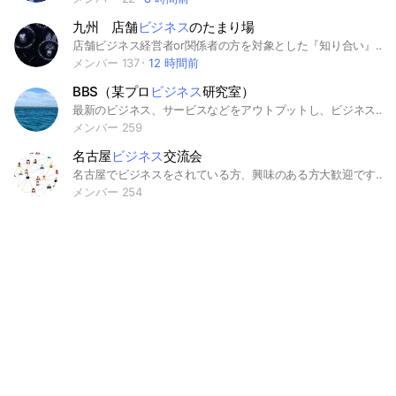
九州 店舗
ビジネス
のたまり場
店舗ビジネス経営者or関係者の方を対象とした『知り合い』を増やしたい方。 参加者のセミナー情報の共有、告知。 事業家としての有益な情報の共有 をメインにしていきます。 定期的に勉強会や交流会を行い、ご縁を広げていって欲しく、立ち上げました！ セミナーやガチの交流会などの かしこまった場所ではなく、他の事業家との『普段着の様な交流』を通して シナジーを生んでいきましょう！ ⭐️ ※東北、関東、中部、関西、九州 エリア別に解説しております。 情報交換や交流を通して事業拡大のキッカケを作る社交場です(^^)
メンバー 137
12 時間前
BBS（某プロ
ビジネス
研究室）
最新のビジネス、サービスなどをアウトプットし、ビジネスの研究をするグループチャットです。ご自身のビジネスやこれからの時代を生き抜くためのヒントや知識を得ていただければと思います。
メンバー 259
名古屋
ビジネス
交流会
名古屋でビジネスをされている方、興味のある方大歓迎です！情報をシェアし合いましょう！
メンバー 254