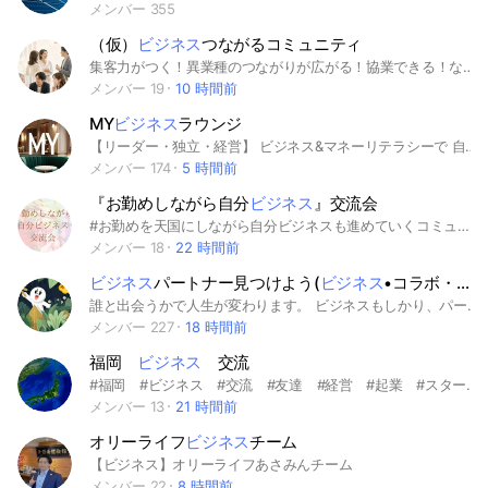
メンバー 355
（仮）
ビジネス
つながるコミュニティ
集客力がつく！異業種のつながりが広がる！協業できる！などビジネスを加速させたい方のためのやさしい本格ビジネスコミュニティです。 ランチ会・交流会・セミナー等イベント情報・集客相談のご案内など今後の本コミュニティ活動が届きます。
メンバー 19
10 時間前
MY
ビジネス
ラウンジ
【リーダー・独立・経営】 ビジネス&マネーリテラシーで 自由に生きる力を育てる場所
メンバー 174
5 時間前
『お勤めしながら自分
ビジネス
』交流会
#お勤めを天国にしながら自分ビジネスも進めていくコミュニティ
メンバー 18
22 時間前
ビジネス
パートナー見つけよう(
ビジネス
•コラボ・コミニュティ)
誰と出会うかで人生が変わります。 ビジネスもしかり、パートナーがいる、 いないとではどうでしょう？ 売上UPの為のビジネスパートナーを 見つけるきっかけになったら そんな思いを込めて 活用していただきたい Chatグループです。 一度参加したら、また参加したくなる そんな交流会をテーマに、今、週4回 開催してます。 先ずはZoomビジネス交流会に ご参加下さい。
メンバー 227
18 時間前
福岡
ビジネス
交流
#福岡 #ビジネス #交流 #友達 #経営 #起業 #スタートアップ #協業 #相談 #販売 #営業 #仲間
メンバー 13
21 時間前
オリーライフ
ビジネス
チーム
【ビジネス】オリーライフあさみんチーム
メンバー 22
8 時間前