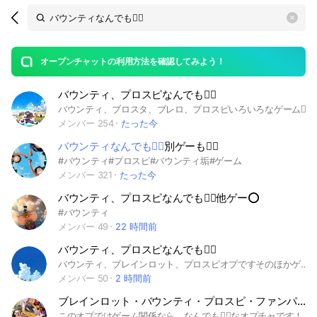
Search
search
OpenChats
area
search
or
Back
rese
messages
オープンチャットの利用方法を確認してみよう！
guide
バウンティ、プロスピなんでも🙆‍♀️
open
バウンティ、ブロスタ、ブレロ、プロスピいろいろなゲーム🙆‍♀️
メンバー 254
たった今
バウンティなんでも🙆‍♀️
別ゲーも🙆‍♀️
#バウンティ#プロスピ#バウンティ垢#ゲーム
メンバー 321
たった今
バウンティ、プロスピなんでも🙆‍♀️他ゲー⭕️
#バウンティ
メンバー 49
22 時間前
バウンティ、プロスピなんでも🙆‍♀️
バウンティ、ブレインロット、プロスピオプですそのほかゲームなんでも🙆‍♀️
メンバー 50
2 時間前
ブレインロット・バウンティ・プロスピ・ファンパレなど・なんでも🙆‍♀️
このオプではゲーム関係なら、なんでも🙆‍♀️なオプチャです！ 仲介なしで交換して詐欺られたら自己責任m(_ _)m#フォートナイト #ブレインロット #フォートナイトブレインロット #配布 #ドラゴン #交換 #初心者#フォトナ#フレンド#建築#建築バトル#フォートナイト#バトルパス#スキン#小学生＃中学生＃高校 生#大学生#女子#男子＃暇 な人#ゲーム#フォートナイト攻略#1V1 #Switch勢 #enjoy 勢#PS勢 #PS5勢 #パソコン勢#ガチ勢#フォートナイト女子#フォートナイト 男子#フォートナイトタイマン #フォートナイト競技勢#フレンド 募集 #フレンド作り#Fortnite #YouTuber#YouTube#ボイチ ヤなし＃ ボイチャあり#VCあり#VCなし＃練習#大会＃フォトトナ練習#フォ トナ 大会#学生#学生限定＃初心者＃上級者＃中級者