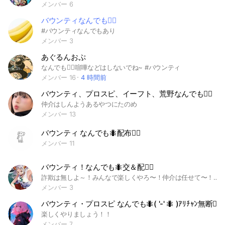
メンバー 6
バウンティなんでも🙆‍♀️
#バウンティなんでもあり
メンバー 3
あぐるんおぷ
なんでも🙆‍♀️喧嘩などはしないでね~ #バウンティ
メンバー 16
4 時間前
バウンティ、プロスピ、イーフト、荒野なんでも🙆‍♀️
仲介はしんようあるやつにたのめ
メンバー 13
バウンティ なんでも🐜配布🙆‍♀️
メンバー 11
バウンティ！なんでも🐜交＆配🙆‍♀️
詐欺は無しよ～！みんなで楽しくやろ〜！仲介は任せて〜！副官とか主に頼んで✋即抜けもしないでね〜！無断❌相互○
メンバー 3
バウンティ・プロスピ なんでも🐜( '-' 🐜 )ｱﾘﾁｬﾝ無断🙆‍♀️
楽しくやりましょう！！
メンバー 7