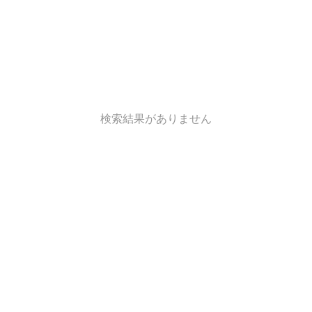
検索結果がありません