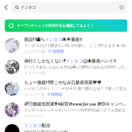
Search
search
OpenChats
area
search
or
Back
rese
messages
オープンチャットの利用方法を確認してみよう！
guide
新設⁉️👻🔪
ドンタコ
🐙🌟量産‼️
open
ドンタコだけで騒ぎたい‼️‼️ その願い、ここで叶えます︎ ︎💫 #2434#njsj#2j3j#𝟸𝚓𝟹𝚓#🌈🕒#²ʲ³ʲ#にじさんじ#VTuber#なりきり#nrkr#緩なり#也#ドンタコ#星導ショウ#小柳ロウ#MECHATU-A#めちゃつ🅰️#量産
メンバー 94
11 時間前
🤩行くしかなくない❓
ドンタコ
🐺🐙量産ハント‼️
だってさあ‼️こんなにも‼️‼️(🐺🐙に)夢中になれるの‼️‼️‼️‼️ この二人が好きな人だけ来てください。 好きなら初也でもオケ！練習しに来いよ114514 ライトバンバン💥 仮カプ高頻度💞 (多分きっと)みんなフレンドリー🫂 ⭕️同伴・無言CC・ハント全般何でも・軽い絵文字や顔文字⭕️ ❌TS・VTA・派生・一人称違い・ドンタコ以外・暴言や人を不快にする行為❌ 画像スタンプスレッド重くなるから出来るだけ後で消してねー 他何書いたらいい？笑 Since 2026.5.23~ ↑別れるカップル垢が書いてるやつ #2434 #2j3j #ドンタコ #緩也 #ハント #量産
メンバー 62
ちょー激緩⁉️😻こやなみ㌠量産部屋💖💖
ハイそこのキミ！！！🫵🏻🫵🏻 暇？暇だよね？？暇って言え‼️‼️‼️ もしよかったら、🈁寄ってかない❓❓ よくドンタコ量産見かけるけどこやなみ量産が一つもないことに不満を感じた管理人がノリと勢いで作ったＯＣだよ🤩🤩 こやなみ量産があったっていいだろ‼️‼️‼️‼️ マブ探しにきてもいいしもちろん隣作ってもいいよ💖💖 おもろい奴、メロい奴、どんな奴でも待ってるね😸 ＃にじさんじ ＃MECHATU-A ＃めちゃつえー ＃小柳ロウ ＃伊波ライ ＃にじさんじ也 ＃なりきり ＃nrkr ＃🌈🕒
メンバー 12
6 時間前
🌈🕒激緩也部屋❣️※副官𝑷𝒓𝒆𝒔𝒆𝒏𝒕 𝒇𝒐𝒓 𝒚𝒐𝒖 🎁💞キャンペーンは終了しました。
ドンチャカドンチャカパンパーン‼️‼️‼️‼️‼️‼️㊗️🍒⭐️ どうも初めまして管理になる予定⇐ハ？が建てるにじさんじ激激緩也部屋です🤩 初心者でもベテランでもなんでもOK‼️𝐖𝐞𝐥𝐜𝐨𝐦𝐞♥ 口調が分からない.... 初心者でルールが分からない.... コミュ障で喋れない.... 大人数の所が苦手.... その他etc.... ↑え？何？そんなの関係ねぇ❣️俺の所に来いよ....♥のアットホームよしよし部屋なので口調練習でもなんでもしていけ❣️ でも荒らしや連投､oc､管理やメンバーが嫌だって思うようなことは🙅‍♀️なのでその点だけ理解してくれたらꈍ ᴗ ꈍ それ以外だったら下ネタでもマブハンでも平日ライトでもなんでもしてオールオッケー❣️派手に暴れよう😆 とりあえず下にNGとOK書いてるのでNGに当てはまらなかったらぜひ入ってきてね🤩 ✮NG✮ 荒らし スタ連､連投 oc みんなが不快になるような言動 地雷がある人 ✮OK✮ 常識持ち合わせてたらなんでもやってOK 下ネタでもなんでも好きに叫んでくれたら 同顔.公式TS.非公式TS.卒業生なんでも 創設日 ✮2026年6月22日月曜日✮ 需要 HEROES⇐ガチ求めてます特にタコ #にじさんじなりきり#なりきり#緩也#初心者歓迎
メンバー 7
ドンタコ
配信
HIKARUの配信お知らせ📢