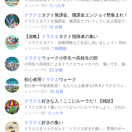
メンバー 190
たった今
ドラクエ
タクト無課金、微課金エンジョイ勢集まれ！
ドラクエタクトを無課金、微課金でプレイしている人限定です 即抜けしないで下さい タクトについてやその他の雑談も たくさんやっています 気軽に参加して下さい♪ 参加前に確認しておいて欲しいこと このオープンチャットでキャラクターについてなどの質問がとても多いです。返答する側の負担も多いので質問する前にノートを確認し、必ず自分で一度調べてください。また、質問内容も明確にして下さい。お願いします。
メンバー 172
12 分前
【攻略】
ドラクエ
タクト指揮者の集い
「ドラクエタクト」攻略情報などを話し合いましょう！ 初めましての方は画面上のアナウンスからルールをご確認ください🙌🏻 その他にもノートには今まで発表されてる情報をまとめてます❣️ #〝指揮”して〝たたかう‘’RPG！ #ドラクエタクト#ドラゴンクエストタクト#ドラクエ
メンバー 1009
1 時間前
ドラクエ
ウォーク小学生〜高校生の部
小学生〜高校生によるドラクエウォーカーの、集いです。場所関係なくどーぞ。できればそれ以上の方は控えていただきたいと思います。なお、高校生で入って、それ以上になった場合は特例で許可します。メガモンの攻略などの情報もあるのでぜひ入ってください。あと、無関係な方は極力入らないでください。"入った際にはドラクエウォークをプレイしていると証明できるものを提示していただけると幸いです"。 以下のルールを守らない場合、強制退会になる場合があります。 ※過度の煽りや荒らしなどが起きた場合即強制退会です。 ※ドラクエウォークの規約違反の場合も、強制退会となります(サブ垢など) ※個人情報にはあまり触れないでおきましょう ※即抜け禁止 ダメ ゼッタイ #ドラクエウォーク #中高生
メンバー 112
22 分前
初心者用
ドラクエ
ウォーク
初心者〜中級者歓迎！ もちろん上級者もOK #ドラクエウォーク #DQW #DQウォーク
メンバー 551
32 分前
ドラクエ
好きな人！ここにルーラだ！【雑談】
ドラクエ好き？嫌いというならバシルーラをしよう、それかザラキか？ いや、ベギラゴン…まぁとりま 荒らしはすな、ドラクエは神！！ 2025 1/19 50人突破！ #ドラゴンクエスト #ドラクエ #鳥山明 #堀井雄二 #すぎやまこういち #鳥山先生と杉山先生の冥福祈るわ #荒らしはどっか行け #ルーラだ！ #みんな安心しろ #荒らしはぶっ飛ばす #ドラクエⅠ #ドラクエⅡ #ドラクエⅢ #ドラクエⅣ #ドラクエⅤ #ドラクエⅥ #ドラクエⅦ #ドラクエⅧ #ドラクエⅨ #ドラクエⅩ #ドラクエⅪ #ドラクエタクト #ドラクエけしけし！ #ドラクエウォーク #めんどくさくなってきたからドラクエ外伝 えっとみなさん、 こんなクッソ長いハッシュタグを見て くれてありがとうございます このオプはドラクエ好きの人が集まる雑談オプです！ めっちゃルールユルいです
メンバー 69
たった今
ドラクエ
好きの集い
ドラクエタクトのギルド「ドラクエ好きの集い」専用のオープンチャットです。