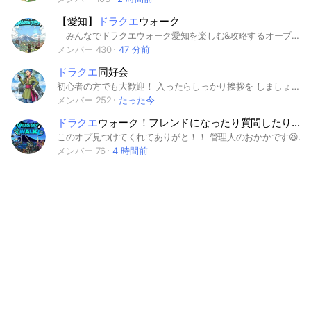
【愛知】
ドラクエ
ウォーク
みんなでドラクエウォーク愛知を楽しむ&攻略するオープンチャットです☆ 初心者から上級者までみんなでワイワイやってます！ 【必須】 ①入室したら必ず挨拶をお願いします ②大事なノートの確認をお願いします ③誹謗中傷禁止 【チャットを楽しむために】 ①名前の後ろに地域名を入れると、同じ地域の人と会話が弾むかも！？ 【キーワード】#ドラクエウォーク #DQウォーク #中部 #東海 #愛知 #名古屋 #DQW #岐阜 #三重
メンバー 430
47 分前
ドラクエ
同好会
初心者の方でも大歓迎！ 入ったらしっかり挨拶を しましょう！ 注意事項 オプチャに入るための答えに 関連ないものやスライムや ドラキーなど書いたら削除します 禁止事項 SNSなどの連絡交換 暴言、差別、出会い等の発言 オプチャの宣伝可 それ以外の宣伝は控えてください #ゲーム #攻略 #ドラクエ #ドラゴンクエスト #ドラゴンクエスト1 #ドラゴンクエスト2 #ドラゴンクエスト3 #ドラゴンクエスト4 #ドラゴンクエスト5 #ドラゴンクエスト6 #ドラゴンクエスト7 #ドラゴンクエスト8 #ドラゴンクエスト9 #ドラゴンクエスト10 #ドラゴンクエスト11 #ドラゴンクエスト12 #ドラクエ1 #ドラクエ2 #ドラクエ3 #ドラクエ4 #ドラクエ5 #ドラクエ6 #ドラクエ7 #ドラクエ8 #ドラクエ9 #ドラクエ10 #ドラクエ11 #ドラクエ12 #DQ1 #DQ2 #DQ3 #DQ4 #DQ5 #DQ6 #DQ7 #DQ8 #DQ9 #DQ10 #DQ11 #DQ12 #オンライン #オフライン #過ぎ去りし時を求めて #選ばれし運命の炎 #雑談 #スクウェア・エニックス #ドラゴンクエストモンスターズ #ドラクエモンスターズ #DQM #DQM2 #DQM3 #初心者#攻略 #DQMJOKER #DQMJOKER2 #DQMJOKER3 #テリーのワンダーランド #マルタのふしぎな鍵 #テリワン #イルルカ #星降りの勇者と牧場の仲間たち #キャラバンハート #トルネコの大冒険 #トルネコの大冒険2 #トルネコの大冒険3 #少年ヤンガスと不思議なダンジョン #ダイの大冒険 #バトルロード #スライムもりもり #ビルダーズ #アレフガルドを復活せよ #破壊神シドーとからっぽの島 #ドラクエウォーク #DQW #ドラクエタクト #DQT#星ドラ #ドラクエライバルズ #DQMSL #ドラクエスーパーライト #HD2D #リメイク #あるくんです #ヒーローズ #ヒーローズ2 #双子の王と予言の終わり #ソード #仮面の女王と鏡の塔 #剣神 #甦りし伝説の剣 #ウォーズ #トレジャーズ
メンバー 252
たった今
ドラクエ
ウォーク！フレンドになったり質問したり、誰でも大歓迎！
このオプ見つけてくれてありがと！！ 管理人のおかかです😆 ドラクエウォークやってる人年齢関係なくみんな入ってきて！！ みんなとのルール 1. 敬語と丁寧な言葉づかいを心がけましょう 誰もが気持ちよく利用できるよう、相手へのリスペクトを忘れずに。 2. 誹謗中傷・差別発言・煽りは禁止 個人を攻撃したり、不快にさせるような言動は即退会対象になります。 3. 宣伝・勧誘は禁止 無許可の広告（ビジネス、宗教、サロン勧誘、マルチなど）は禁止です。 4. 個人情報の共有禁止 自分や他人の個人情報（本名、住所、電話番号、SNSアカウントなど）は公開しないでください。 5. 荒らし・スパム行為は禁止 無意味な連投やスタンプ連打、迷惑行為は禁止です。 6.運営・管理者の指示に従ってください トラブル防止のため、注意を受けた場合は素直に従いましょう。 これは守ってね〜 みんなで楽しくドラクエウォークすることを1番に頑張っています！！ 初心者さんも大歓迎！！ イベントの攻略や、パーティ構成、こころなど、わからないことがあればなんでも聞いてください！！ 管理人や、副官の人などが全力サポートします！！ ぜひ入ってください！😆 #ドラクエウォーク #DQ
メンバー 76
4 時間前