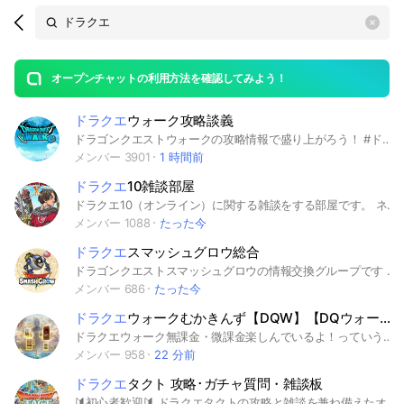
Search
search
OpenChats
area
search
or
Back
rese
messages
オープンチャットの利用方法を確認してみよう！
guide
ドラクエ
ウォーク攻略談義
open
ドラゴンクエストウォークの攻略情報で盛り上がろう！ #ドラクエウォーク #DQW
メンバー 3901
1 時間前
ドラクエ
10雑談部屋
ドラクエ10（オンライン）に関する雑談をする部屋です。 ネタバレ含めあまり規制せずゆるくやっています。 フレンドや仲間の募集もOK！ 入退室自由／挨拶不要／ROM 専歓迎 オフラインに関しては 【ドラクエなんでも雑談部屋】へ
メンバー 1088
たった今
ドラクエ
スマッシュグロウ総合
ドラゴンクエストスマッシュグロウの情報交換グループです 皆さんで楽しく情報などを話し合いましょう！ 初めましての方は画面上のアナウンスからルールをご確認ください🙌🏻 その他にもノートには今まで発表されてる情報をまとめてます #スマッシュグロウ #スマグロ#ドラゴンクエストスマッシュグロウ#ドラクエ
メンバー 686
たった今
ドラクエ
ウォークむかきんず【DQW】【DQウォーク】【ドラゴンクエストウォーク】
ドラクエウォーク無課金・微課金楽しんでいるよ！っていう冒険者の集い。心集め・攻略メイン、雑談少々。 ゴルパス・お土産課金のみOK！ 知恵や工夫をみんなで共有しながら攻略談議をするオープンチャットです。 #DQW #ドラクエ #ドラゴンクエスト #DQ #DQウォーク #ウォーキング #ドラクエウォーク #ドラクエウォーク無課金 #DQW無課金 #DQW微課金 #DQW攻略 #リアルウォーキング #攻略 #あるくんですW #モンスターグランプリ #なかまモンスター #ご当地地図 #祠 #一緒に冒険 #タニタ #北海道 #東北 #関東 #中部 #北陸 #近畿 #中国 #四国 #九州 #東日本 #西日本 #関西 #青森 #岩手 #宮城 #秋田 #山形 #福島 #茨城 #栃木 #群馬 #埼玉 #千葉 #東京 #神奈川 #新潟 #富山 #石川 #福井 #山梨 #長野 #岐阜 #静岡 #愛知 #三重 #滋賀 #京都 #大阪 #兵庫 #奈良 #和歌山 #鳥取 #島根 #岡山 #広島 #山口 #徳島 #香川 #愛媛 #高知 #福岡 #佐賀 #長崎 #熊本 #大分 #宮崎 #鹿児島 #沖縄 #ダイエット #ウォーキング #徒歩 #有酸素運動 #ゲーム #すぎやまこういち #タニタ #美容 #ポケモンgo #pokemon #ゲーム #ライブトーク #AI要約 #信長 #モンスターハンター #モンハン
メンバー 958
22 分前
ドラクエ
タクト 攻略･ガチャ質問・雑談板
🔰初心者歓迎🔰 ドラクエタクトの攻略と雑談を兼ね備えたオープンチャットです！ 初心者の方のバックアップや高難度の攻略、キャラ育成等なんでもお答えします！ みんなで楽しくタクターライフを送りましょう✨ #DQタクト #ドラクエタクト #ドラゴンクエストタクト