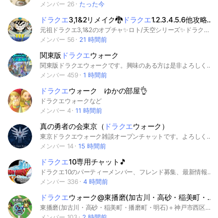
メンバー 26
たった今
ドラクエ
3,1&2リメイク🐉
ドラクエ
1.2.3.4.5.6他攻略、雑談⚔ロト/天空シリーズ
元祖ドラクエ3,1&2のオプチャ✨ロト/天空シリーズ✨ドラクエ3リメイク/ドラクエ1&2リメイク/ドラクエ1/ドラクエ2/ドラクエ4.5.6/誰でも🆗初心者も歓迎/やり込み攻略ルームも有/※参加後すぐの退室はご遠慮下さい#ドラクエ1&2リメイク#ドラクエHD2D#ドラクエ3#ドラクエ#ドラゴンクエスト#ドラゴンクエスト3#スクエニ#ドラクエ1#ドラクエ 2#ドラゴンクエスト1#ドラゴンクエスト2#ドラゴンクエスト4#ドラクエ3リメイク#ドラクエシリーズ/ドラクエ4/ドラクエ5/ドラクエ6/天空シリーズ/やり込み勢🌟管理人常駐で安心、荒らしなしで平和✨🕊️
メンバー 56
21 時間前
関東版
ドラクエ
ウォーク
関東版ドラクエウォークです。興味のある方は是非よろしくお願いします。
メンバー 459
1 時間前
ドラクエ
ウォーク ゆかの部屋👌
ドラクエウォークなど
メンバー 4
11 時間前
真の勇者の会東京（
ドラクエ
ウォーク）
東京ドラクエウォーク雑談オープンチャットです。よろしくおねがいします
メンバー 14
15 時間前
ドラクエ
10専用チャット🎵
ドラクエ10のパーティーメンバー、フレンド募集、最新情報 わいわい楽しく参加して下さい(*^-^) #ドラクエ10 #ドラゴンクエスト #オンラインゲーム#Switch#ps4#ps5 🔻↓重要です↓🔻 ✳参加される方へ 参加時に簡単な挨拶して頂きます様にお願いします🙇⤵ ドラゴンクエストX専用チャット
メンバー 336
4 時間前
ドラクエ
ウォーク@東播磨(加古川・高砂・稲美町・播磨町・明石)＋神戸市西区・三木・小野・加西
東播磨(加古川・高砂・稲美町・播磨町・明石)＋神戸市西区・三木・小野・加西近辺の地域限定チャット！雑談、攻略情報、こころ確定情報の共有を行ってます(*^^*) 気軽に参加してくださいね♪ #DQウォーク #ドラゴンクエストウォーク #ドラクエウォーク #DQW #兵庫県 #加古川市 #高砂市 #稲美町 #播磨町 #明石市 #三木市 #小野市 #加西市 #神戸市西区
メンバー 103
2 時間前