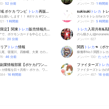
13
52 分前
メンバー 73
1 時間前
域 ポケカ ワンピ
トレカ
再販情報交流所
sukisuki
トレカ
トレ
自由に参加お願いします！！ #ポケカ #ワンピース #遊戯王など人気や手に入りにくいトレカを中心に発信していけるチャットにして行けたらいいなと思ってます。 ※挨拶はみなさんお願いします。#トレカ
21
1 時間前
メンバー 21
5 時間前
人限定】関東
トレカ
販売情報共有チャット（ポケカメイン／ワンピカ／転売ネタOK）
トレカ
入荷共有&高騰予想【ポケモンカ
関東エリアで、ポケモンカードを中心としたトレカの販売情報を 共有するためのオープンチャットです🎴 「〇〇店で再販きてた」「△△の在庫まだある」「新弾の抽選開始」 など、リアルタイムな現場情報をみんなでシェアしていきましょう。 📍 対象エリア 関東1都6県（東京・神奈川・千葉・埼玉・茨城・栃木・群馬） ※関東近郊の情報もOKです 🎴 扱うカード ・ポケモンカード（メイン） ・ワンピースカード／遊戯王／ユニオンアリーナ等もOK ✅ こんな方におすすめ ・新弾や再販情報をいち早くキャッチしたい方 ・抽選販売のスケジュール管理をしたい方 ・自分で足を運べる店舗情報を広げたい方 ・同じ趣味の仲間と気軽に情報交換したい方 ⚠️ ルール（参加前に必ずご確認ください） ① 個人間売買・取引の勧誘は禁止です → LINEオープンチャットの規約上も禁止行為です ② 店舗への迷惑行為・批判はNG → 具体的な店員さん批判、買い占め推奨などは削除対象 ③ URL・広告・他チャットへの勧誘は禁止 ④ 誹謗中傷・個人情報の晒し行為もご遠慮ください ⑤投稿は「情報共有」のスタンスで → 「ありがとう」の一言がみんなのモチベです🙏 ⑥投稿が流れすぎないようにやり取りしたい場合は積極的にスレッドを利用ください 💡 投稿のコツ 【店舗名】【エリア】【時間】【内容】を書くと伝わりやすいです 例） 「ヨドバシ秋葉原｜15時時点｜テラスタルフェス再販あり｜残り5BOX」 みんなで気持ちよく使える場所にしていきましょう🎴 気軽にご参加ください！
08
20 分前
メンバー 627
エリア
トレカ
情報
関西
トレカ
👊（ポケカ
東大阪、八尾、寝屋川、四條畷、大東 その他近隣のトレカ情報共有オプチャ ポケカ、ワンピース、ドラゴンボール、デュエマ、遊戯王、ユニアリなどなど なんでも⭕️です😁 全てのトレカ関係の情報共有オプチャ ⚠️基本ルールなし👍🏻 ⚠️皆さんが自由に発言できるようなオプチャ目指してます ⚠️店頭抽選QRは拡散防止の為✖︎ ⚠️稼げる商材共有、相談⭕️ ⚠️初心者🔰大歓迎 ⚠️少数精鋭目指してるので一定期間発言ない人、強制退会させてもらいます🙏🏻 興味のある人、どしどし参加お待ちしております😁
76
46 分前
メンバー 130
たった
副業情報部屋【ポケカ/ワンピ/遊戯王/相場/再販/抽選/買取/せどり/副業】
ファイターズ
トレ
最新のトレカ情報を日々共有✨ ポケカ、ワンピースカード、遊戯王、ドラゴンボールなど トレカの再販・抽選・相場・買取情報をみんなでシェアする部屋です。 副業としてトレカを見ている方、 相場を勉強したい方、 店舗情報や抽選情報を追いたい方、 初心者の方も歓迎です。 掲載情報については、 ご自身でも確認の上、自己責任でご利用ください。 荒らし、過度な買い煽り、店舗への迷惑行為、 晒し行為は禁止です。 みんなで情報を共有して、 少しでもチャンスを増やしていきましょう✨ #ポケカ #ワンピースカード #遊戯王 #トレカ #副業 #せどり #相場 #再販 #抽選 #買取 #店舗情報 #初心者歓迎 #情報共有 #雑談
584
16 時間前
メンバー 457
16 分前