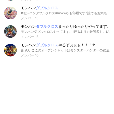
モンハン
ダブルクロス
#モンハンダブルクロス#mhxxの お部屋です❗️ 誰でもお気軽にどうぞ～ 武器はなんでもOK！ 自分好みの武器でどうぞ😆👍️ 荒しや暴言は御遠慮 頂きますようお願い致します ルールやマナーを 守って楽しいハンター生活を 敬語とか 挨拶も大切ですよね！ 入ってきたら 大事なノートの確認と ノートに自己紹介を お願いしますm(＿ ＿)m 夜間のコメントOKですが メンションやリプライは 通知が行くので控えましょう👍️
メンバー 15
モンハン
ダブルクロス
まったりゆったりやってます。
モンハンダブルクロスやってます。 狩るよりも雑談多し。(ﾉ∀｀笑)
メンバー 13
モンハン
ダブルクロス
やるぞぉぉぉ！！！↑
皆さん ここのオープンチャットはモンスターハンターの雑談をしたり、狩りに行ったりします （プレイ） （ダブルクロスがメイン）
メンバー 10