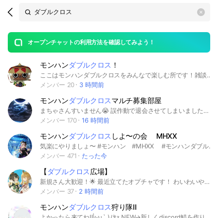
Search
search
OpenChats
area
search
or
Back
rese
messages
オープンチャットの利用方法を確認してみよう！
guide
モンハン
ダブルクロス
！
open
ここはモンハンダブルクロスをみんなで楽しむ所です！雑談したり、一緒に狩りに行きましょう！初心者から猛者の方まで誰でも待ってます！#MHXX#モンハン#ダブルクロス#モンハンダブルクロス#モンハンxx
メンバー 20
3 時間前
モンハン
ダブルクロス
マルチ募集部屋
まちゃさんすいません😭 誤作動で退会させてしまいました😭 戻ってきてください😭 ようこそ！ 一緒にモンハン楽しみましょう! #モンスターハンターダブルクロス #モンハンダブルクロス #ダブルクロス#ダブクロ #MHXX #マルチプレイ #マルチ募集
メンバー 170
16 時間前
モンハン
ダブルクロス
しよ〜の会 MHXX
気楽にやりましょ〜 #モンハン #MHXX #モンハンダブルクロス #モンスターハンター #mhxx
メンバー 471
たった今
【
ダブルクロス
広場】
新規さん大歓迎！🌟 最近立てたオプチャです！ わいわいやってます！笑 みんなが気軽に楽しめる居場所を作りたいです！ 通常クエストから炭鉱までいろいろ気軽にしましょ！ #モンハン #モンハンダブルクロス #MHXX #クエスト #炭鉱 #広場
メンバー 37
2 時間前
モンハン
ダブルクロス
狩り隊Ⅱ
よかったら来てね‼️|ω･` )ﾉﾔｧ NEW→新しくdiscord鯖を作りました。 たくさんの方とダブルクロスを楽しくできる場所になるように活動してます！ 相談や狩りなど！！ 年齢、HR、性別、浮上頻度、は自由！ オプに慣れていない方でも 気軽に質問してください 一緒に楽しく協力できる。そんな オプへ。 −−−−−−−−−−−−−−−− 入っていただく前に 荒らし、改造、即抜け等は禁止 最後まで見てくれてありがとう。 いつでも参加待ってるで！ じゃ！ −−−−−−−−−−−−−−−− 関連タグ #モンハンダブルクロス #モンスターハンター #MHXx #モンハンダブルクロス狩り #モンスターハンターダブルクロス #ゲーム #一狩り行こうぜ