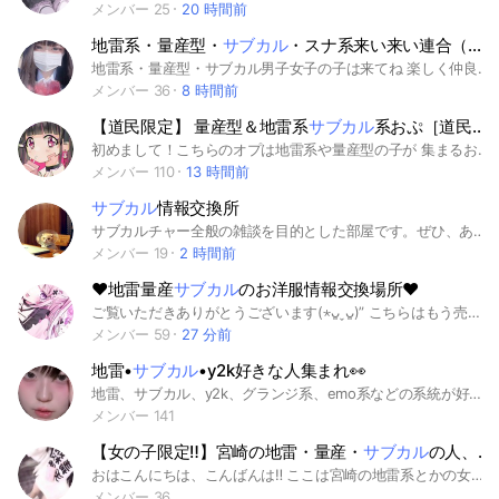
メンバー 25
20 時間前
地雷系・量産型・
サブカル
・スナ系来い来い連合（男女）
地雷系・量産型・サブカル男子女子の子は来てね 楽しく仲良くしようね！！ 変な人は徹底的に蹴ります 荒らし❌即抜け❌ #地雷系 #量産型 #サブカル系 #地雷系女子 #地雷系男子 #同世代 #友達
メンバー 36
8 時間前
【道民限定】 量産型＆地雷系
サブカル
系おぷ［道民集まれ！］
初めまして！こちらのオプは地雷系や量産型の子が 集まるおぷです！ アイコンは地雷系、量産型、サブカル系に関係しているものを使ってね！即抜けはやめて下さい！ 〖参加条件〗 ・道民であること ・量産型か地雷系、サブカル系の服を着てるか ・系統に興味があってやりたいと思ってる子 ・男の子も女の子も大歓迎！！ ・ネカマして女の子と喋ったりじゃれたい奴は即蹴り対象🫶 おぷに入ったら大事なノートを見て自己紹介してねー！！では！良きおぷ生活を！！ ＃サブカル系＃地雷系＃量産型＃北海道 ＃道民＃ファッション＃雑談
メンバー 110
13 時間前
サブカル
情報交換所
サブカルチャー全般の雑談を目的とした部屋です。ぜひ、あなたの好きな漫画・アニメや映画、音楽、動画配信などをお話してください！ 勧誘・宣伝目的の入室はお控えください。 ＃夜型 ＃本 ＃雑談 ＃サブカル ＃映画 ＃音楽 ＃創作 ＃インドア ＃ネッ友 ＃ヴィレヴァン ＃趣味充
メンバー 19
2 時間前
♥地雷量産
サブカル
のお洋服情報交換場所♥
ご覧いただきありがとうございます(⋆ᴗ͈ˬᴗ͈)” こちらはもう売ってないAnk Rougeのお洋服やLIZLISA、ROJITA Secret Honey、pium レフレム ディムモアール ヴォルカン＆アフロダイティ その他新品の地雷量産服のお探しになってる方と売りたい物を持っていて次の方にお譲り可能な方とのやり取りや、情報交換 他サイトのフリマアプリでの交換のための専用のお話など可能なお部屋です｡:°ஐ..♡* ⚠️男性の入室は蹴らせて頂きます。どのような事情があっても入室はお断させていただきます。申し訳ございませんがご理解よろしくお願いいたします 年齢制限ありませんが某フリマサイトでのやり取りができる方は必ずご確認よろしくお願いいたします( . .)" 例) LIZLISAの〇〇をお譲りして欲しいのですがどなたか可能でしょうか A、某フリマサイトでお譲り可能です！ノートにて詳細お伝えします ↑こちら可能ですがそれ以降のやり取りは某フリマサイト金銭のやりとりはこちらは責任をとりませんので各自でお願いいたします(⁎ᴗ͈ˬᴗ͈⁎) また Q.こちらこのオプの方限定でお値下げ可能ですのでご購入希望の方いらっしゃいますか？等の事も可能 基本ルールはノートにて上記のような詳細そのノートをトークにシェアでお願いしております NG行為としましては他人の画像無断転載掲載❌ また某フリマサイトの名前を出す際は○i○i○i○などと文字の間にiをお付けください 重くなるため宣伝等はおやめ下さい 注意から強制退会させて頂きます。 また 人の交流が大事になると思うのでサブルームを今後解放しそちらで当人同士の会話も可能にさせて頂きます( ᐡᴗ ̫ ᴗᐡ)💭こちらメイン入らないでの参加も可能です！たくさんお話もしたいので宜しければお入りください｡:°ஐ..♡* 沢山の方とご縁がありますように♥‎𐔌ᵔ ܸ>⩊<︎︎ ͡ 𐦯 #地雷 #量産 #地雷系 #量産型 #サブカル地雷 #フリマサイト #お洋服 #お譲り# pium #evelyn #ROJITA #LIZLISA #Ank Rouge #プリメロ #Secret Honey #Honey Cinnamon #レフレム #ヴォルカン＆アフロダイティ #ガルフィー #アクロトーキョー #ディムモアール #推し活服 #参戦服
メンバー 59
27 分前
地雷•
サブカル
•y2k好きな人集まれ👀
地雷、サブカル、y2k、グランジ系、emo系などの系統が好きだけど、服とかアイテム、小物がなかなか見つからない‼️ 自分の好きなファッションがマイナーで友達がいない‼️ や、同じ系統の仲間がほしい！という人のためのオープンチャットです💬 ルールは特にないです♪ 上のジャンル以外(量産型など)の方も歓迎しています！ みんなで好きなジャンルをどんどんシェアしていきましょ〜‼️ アイコンはぷりてにゃん様(TikTokから) めっちゃ好みなので見てください👀 #y2k#Y2K#平成＃ギャル#女児服＃お兄系#emo系#scene#グランジ＃フェアリーグランジ#森ガール＃パンク#地雷#サブカル＃天使界隈#ファッション#エモい#チルい#アングラ＃V系#ロリィタ＃ロリータ#邦ロック
メンバー 141
【女の子限定‼️】宮崎の地雷・量産・
サブカル
の人、なりたい人集合！
おはこんにちは、こんばんは‼️ ここは宮崎の地雷系とかの女の子、もしくはなりたい子が集まる場所だよ! ちなみに、主は地雷系とかになりたい！って方の人です! 【ルール】 とにかく荒らしは絶対❌ 女の子だけでお願いします 相手が傷つく発言等しないこと‼️ 即抜けは⭕️ でも何回も出入りされても困るので3回までで！これ以上すると蹴ります とかです！ この上の守ってくれれば大丈夫です！ みんなで仲良くしよっ❗️ 是非きてね!よろしく！ #宮崎 #地雷系･量産型･サブカル系･サブジラ･ギャル･天使界隈 #女の子限定
メンバー 36