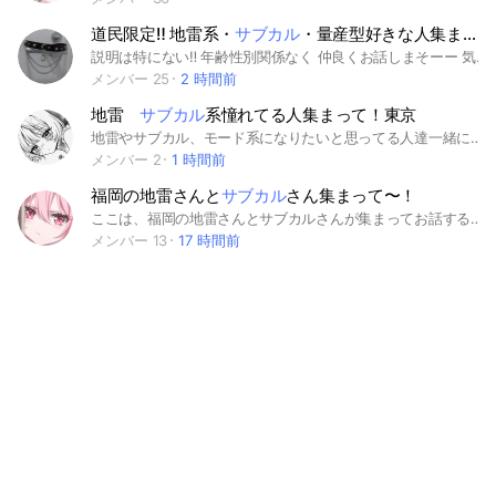
道民限定‼️ 地雷系・
サブカル
・量産型好きな人集まれーー
説明は特にない‼️ 年齢性別関係なく 仲良くお話しまそーー 気になったら入ってみて 見学も⭕️ #道民限定 #地雷系 #サブカル #量産型 #友達募集 #北海道
メンバー 25
2 時間前
地雷
サブカル
系憧れてる人集まって！東京
地雷やサブカル、モード系になりたいと思ってる人達一緒に話しましょ🎀 関東東京住みの人募集！ 雑談したり、良かったアイテムを共有したり、悩み相談したりもOK 恋愛したい人も恋バナとか聞かせて！ いつか仲良くなって会えたら嬉しい🌿 20名まで 好きな漫画共有◯ のあ先輩は友達が好きです💗 イラスト貼る◯ 男女◯ 年齢高校一年生〜高校3年生のみ 即抜け❌ 荒らし❌ #地雷#高校生 #サブカル#のあ先輩は友達 #東京#漫画 #ドンキ#イラスト
メンバー 2
1 時間前
福岡の地雷さんと
サブカル
さん集まって〜！
ここは、福岡の地雷さんとサブカルさんが集まってお話するところです！！ 仲のいい友達作っちゃいましょ〜♡ 男の方も一応はいいんですが、 やりもくさんとか荒らしさんは残念ですが、抜けていただきます。 即抜け無しでお願いします！ したら泣きます。 みんなが気持ちよく過ごせるようにしていきましょ〜！ 自己紹介よろしくね♡
メンバー 13
17 時間前