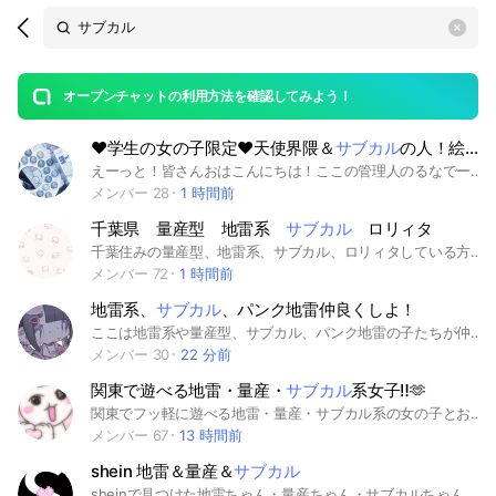
Search
search
OpenChats
area
search
or
Back
rese
messages
オープンチャットの利用方法を確認してみよう！
guide
♥学生の女の子限定♥天使界隈＆
サブカル
の人！絵描こ！話そ！遊ぼー！
open
えーっと！皆さんおはこんにちは！ここの管理人のるなでーす！！ あの！ほんとに！管理人は！すーっごくかまちょです！ 夜中もかまってくれる人がいなきゃ泣きわめきます！！ 夜中も昼も夕方も朝も構ってくれる人募集中です✨️ あと！このオプにはﾘﾝｺﾞに狂った人たちがめちゃくちゃ沢山います🙄 お気をつけてー！ 沢山話しましょー！ オプの名前はこんなですけどほんとにただの雑談オプです！！ サブカルとか天使界隈じゃない人もおいで！ 辛いことがあったら話そ！ 楽しいことがあったら話そ！ なんでも話してよ！ ちなみにここの管理人はかまちょですよ〜！ あ、女性専用です！！ あと高校生までの方限定で、！ ごめんねぇ 〜学生限定について〜 大人になる前までにこのオプに入ってたら居座ってもいいとします😌 〜女性限定について〜 心は女の子なんです、！とかは無しです、自分もトラウマがあってそこは譲れません、ご理解頂けると幸いです、 中で待ってるね！ 初期アイコン❌ 出会い厨❌ #サブカル #天使界隈 #イラスト #女性専用 #雑談 #イラスト #ライブトーク #かわいい #水色
メンバー 28
1 時間前
千葉県 量産型 地雷系
サブカル
ロリィタ
千葉住みの量産型、地雷系、サブカル、ロリィタしている方かもん‼️中学生〜からの学生の方が主に、男性の方は申し訳ないですがお控え願います。
メンバー 72
1 時間前
地雷系、
サブカル
、パンク地雷仲良くしよ！
ここは地雷系や量産型、サブカル、パンク地雷の子たちが仲良くするところだよ 主に愛知県生息やその周りの子が集まるところ！ ややアウトドア派のオプ (いつかBBQとか花火大会とかを考えてるタイプ) 今は人数中堅レベルだから話せば何人かは反応してくれるよー 年齢は中学生から30歳までのめあす ※小学生以下は来ないで 性別はなんでも お話したりオフ会したりしよ！ 【ルール】 ・年齢は10代から20代 ・性別はなんでも ・地雷系や量産型、サブカル、パンク地雷の人 ・または目指してるヒト ・リアル⭕️ ・他アプリの繋がり⭕️ ・他者との過度なイチャつき❌←きしょい ・リスカの話❌←ガチきしょい やめろ お前の皮膚を裂いて硫黄かけるよ ・OD等の薬の話❌(普通の薬の話なら⭕️)←お前の指の骨だけ抜くぞ ・出会い厨❌ ・ヤリモク❌ ・乞食❌←慈愛の目で呪詛吐くぞ ・嫌がらせ❌ ・荒らし❌←処理めんどい ・病みアピ❌←ガチきしょい やめろ お前の目をくり抜くぞ くり抜いた空洞に岩塩をゴリッゴリに擦り付けてやる ・他オプの宣伝❌ ・初期アイコン❌(犬とかネコとか人間のやつ) ⚠️ルールを破ったら大抵は2回目(2日目)で強制退会⚠️ ※荒らしや嫌がらせ、ヤリモク、出会い厨は1回目で即OUT #地雷系 #地雷 #量産型 #サブカル #サブカル系 #パンク地雷 #愛知 #愛知県 #静岡 #静岡県 #岐阜 #岐阜県 #名古屋 #名古屋市 #一宮 #一宮市 #豊橋 #豊橋市
メンバー 30
22 分前
関東で遊べる地雷・量産・
サブカル
系女子‼️🫶
関東でフッ軽に遊べる地雷・量産・サブカル系の女の子とお友達になりたいです><‼️※男の子❌
メンバー 67
13 時間前
shein 地雷＆量産＆
サブカル
sheinで見つけた地雷ちゃん・量産ちゃん・サブカルちゃん向けのアイテムを紹介しあう場所(ᐡ•͈ ·̫ •͈ᐡ )。 商品画像と商品情報のスクショで紹介してね♡ 入退室自由🤞 🦋‪マナーは守ってね 🦋‪あくまで紹介し合う場所です。あまりにも目に余る言動や関係ない雑談は控えてね ※勧誘行為などは禁止とさせて頂きます 🦋‪目に余る行為があった場合は対応致します 🙇‍♂️稀に誤タップで退会処置をしてしまうことがあります。すぐに再参加許可しておりますので再度入っていただければと思います💦