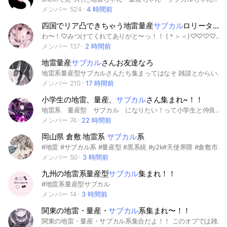
メンバー 524
4 時間前
四国でリア凸できちゃう地雷量産
サブカル
ロリータ系統好き中高生さんお話ししよぉ〜（ ; ; ）♡♡
わ〜！♡みつけてくれてありがと〜っ！！ (＊＞＜)♡♡♡♡♡ ここは四国住みの地雷、量産、サブカル、V系、ロリータとか系のお洋服好きな中高生さんといっしょにリア凸とかしてあそびたいな〜って思って作ったおぷだよ〜！！！ 性別は問わないし、ジェンダーレスの子とかも大歓迎！！ ただ『地雷、量産、サブカル、V系、ロリータ系のお洋服が好きな四国住み中高生(←ここ最重要案件!w)』って言う条件だけクリアしてくれたらどんな子でも大丈夫だよー！！ もちろん四国住みなら通信制高校の子も、学校あんまり行けてなくて…って子も大歓迎！！ 『そういう系統のお洋服憧れてるっ！』って子でも全然大丈夫！！これから一緒にかわいく、かっこよくなっていこー！！ (＊＞＜)♡♡ ・中高生以外❌ ・出会い厨❌ ・年齢詐称❌ ・過度な同担拒否❌(強火同担さんとかが居ると自分が嫌な気持ちになったりしちゃうかもだし、トラブルとかなっちゃったりしたら悲しいから、、ごめんね、、😢) ・下心アリアリ❌ ・多様性に理解がない人❌ ・周りの子が嫌な気持ちになるような事をする人❌ ・荒らし❌ ・即抜け❌ ・みんなと仲良く出来ない人❌ 【↓一応主の自己紹介↓】 高知住みの高1女子！ 『のん』っていいます！♡ 女子校民だよ〜〜！ (↪︎だから男の子苦手だけど克服頑張ります（ ; ; ）❤️‍🔥) 主に地雷量産着てる！天使界隈とか水色系統とかサブカルも着るよー！全然スナ系とか清楚系も着るし…基本なんでも着てる！ww 歌い手さんとかアニメとかVtuberさんとかコスプレイヤーさんとか……とにかく2次元寄りの物が大好きー！！ 同担様他担様大歓迎だからたくさん絡も~‼︎♡♡ よろしくね♪♡ ここまで読んでくれてありがとうっ！！ それじゃ〜中で待ってるよ〜！！ また後で！！♡♡ #地雷#地雷系#地雷系女子#地雷女子#地雷系男子#地雷男子#量産#量産型#サブカル#サブカル地雷#天使界隈#水色系統#ロリータ#ロリィタ#ジェンダーレス#トランスジェンダー#中学生#高校生#四国#高知#香川#愛媛#徳島#オタク#ネッ友#ネ友#リア凸
メンバー 137
2 時間前
地雷量産
サブカル
さんお友達なろ
地雷系量産型サブカルさんたち集まってはなそ 雑談とからいとーとかも! とりあえずおとももちがほしい お友達いなさすぎてしにそう 即抜けさみしい、、 暴言厨❌ 荒らし行為❌ 出会い厨❌ 女の子でも男の子でもどーぞ みてくれた方!!とりあえずはいってみてね! 追記・出会い厨などは強制退会させます #量産型#地雷系#サブカル#地雷系さんと繋がりたい#量産型さんと繋がりたい#サブカルさんと繋がりたい#とりあえずお友達がほしい#とりあえずはなそ
メンバー 210
17 時間前
小学生の地雷、量産、
サブカル
さん集まれ~！！
地雷系 量産型 サブカル になりたい！って小学生と仲良くなりたくて作ったグループです。 いろんな話が出来ると嬉しいです！！ 洋服関連の事やなる為におすすめなこととか…(夜も話せると嬉しい) どんな服を買った(着た)などの写真とかも見たいのでぜひ！！ 入った時にノートに自己紹介をして欲しいです 小学生(5.6年、中1)のみ女子のみです！ 男の子（おとこのこ）は入（は）いっちゃだめだよ！ #地雷#地雷系#量産型#サブカル
メンバー 74
22 時間前
岡山県 倉敷 地雷系
サブカル
系
#地雷 #サブカル系 #量産型 #黒系統 #y2k#天使界隈 #倉敷市 #岡山 ヘラってなんぼ‼️ 🚹🚺学びたい人でも歓迎です🥺 自分のルールを押し付けない‼️(自己満良くない) 出会い厨？速攻切り裂く開始3秒だよ
メンバー 50
3 時間前
九州の地雷系量産型
サブカル
集まれ！！
#地雷系量産型サブカル
メンバー 14
3 時間前
関東の地雷・量産・
サブカル
系集まれ〜！！
関東の地雷・量産・サブカル系集合だよ！！ このオプでは雑談、メイクとかの相談ができるオプにできたらいいなーって考えてるよっ！ 安心・安全なオプを目指してます！！ 荒らし❌出会い厨❌論争厨❌ ※管理人はルールに厳しいのでルール厳守でお願いします‼️ #地雷系 #量産型 #サブカル系 ＿＿＿＿＿＿＿＿＿＿＿＿＿＿＿＿＿＿ トークルームの中に地雷系以外のルームもあるから、地雷系じゃない人もしくはグランジ系、y2kなどの他系統の方ももし良かったら入ってみてねっ！！ #グランジ #y2k #フェアリーグランジ #モード系 #ミリタリー系 #ノームコア #ウィッシュコア #ゴープコア #ドリームコア #サイバーパンク #バイオパンク #森系 #亜熱帯 #古着 #多系統 #服好き ※系統別にルームを作っているので、全く違う系統の方が別のルームにいた場合には、1回目:注意⚠️、2回目:蹴ります。のでご注意ください！