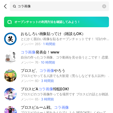
Search
search
OpenChats
area
search
or
Back
rese
messages
オープンチャットの利用方法を確認してみよう！
guide
おもしろい画像貼ってけ（雑談もOK）
open
とにかく面白い画像を貼るオープンチャットです！ 1日の中で一番面白い画像を毎日決めています #おもしろい画像 #おもしろ画像 #面白い画像 #面白画像 #ネットミーム #ミーム #おもしろい #面白い #画像 #コラ画像 #コラ画 #コラ #貼る #お笑い #笑い #ネット #オプ #オープンチャット #オプチャ #チャット #雑談 #貼ってけ #自由
メンバー 265
1 時間前
コラ画像
発表会！www
自分の作ったコラ画像、コラ動画を見せ合うとこです！ 恋愛OK❤︎www ⬆️おいリア友何書いてるんじゃ By.現在の主 ──────追記────── オプ主は低浮上です😉 強制的に浮上させたかったらメッションすると湧き上がってきます ⬇️ルールもどき⬇️ ・入る際にできたら自己紹介してってください！ ・即抜け許すまじ🗣らしいです！ ⬇️どうでもいい欄⬇️ ちなみにこのオプチャが出来た経緯は、 リア友が勝手に作って勝手に消えたって感じです😌 おかげで私は勝手にオプ主になってました…😇 このオプチャのアイコンでもある元祖オプ主は「繁盛してて嬉しい」って言ってますよ！やったね！（？
メンバー 76
10 時間前
プロスピ、
コラ画像
やろう
プロスピやってる人誰でも大歓迎（荒らしなどする人以外） 初心者、上級者関係ないですどうぞ入ってみてはどうでしょうか #プロスピ#プロスピコラ画像#プロスピコラ画#コラ画#プロ野球スピリッツA#野球#純正#ホークス#ホークス純正#超超絶不調改
メンバー 60
3 時間前
プロスピA
コラ画像
!!雑談OK!
プロスピのコラ画像作ってる場所です プロスピの話とか雑談もしてます! コラ画像を作ってない人でも見るだけ（見る専）でもいいので是非来てください!
メンバー 65
3 時間前
プロスピルーム戦、
コラ画像
プロスピのルーム戦をみんなでしよう 雑談OK楽しくやって行こう 迷惑行為はやめてね 即抜けもやめてね コラ画像もOKだよ