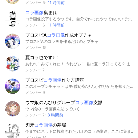
メンバー 5
11 時間前
コラ画像
集まれ
コラ画像投下するやつです。自分で作ったやつでもいいです。
メンバー 6
11 時間前
プロスピA
コラ画像
作成オプチャ
プロスピAのコラ画を作るだけのオプチャ
メンバー 15
夏コラ也ですｯ！
あれれ！みてくれた！ うれぴぃ！ 君は夏コラ知ってる？ まぁ知ってるからここにいるのか ごめんごめん で、まずルールだね • 折はなし(オリキャラ) • NL、GL、BLあり！ • 同顔(被り)無し • 暴言、虐め、人がいやがることはしない • スタンプ(重くなるからあまり使わないで) • 顔文字、絵文字やめてね • 音声やめて • 画像止めて(ノートなら) こんなかんじ！増えるかもしれない！ 私はひなこちゃんをやるよ！ メンバー表 枠空け 🕳 🦖 ✕ 🍪 ✕ ⚡ ✕ 🍗 ‪✕‬ 🐸 ‪○ 🦊 ‪✕‬ 🎸 ‪✕‬ 🍫 ‪✕‬ 🐑 ‪✕‬ 🌷 ‪✕‬ 👓 ‪○ ❄ ‪✕‬(出てないけど！) 🍃 ✕ 🥽 ✕ 🎮 ✕ 🐻‍❄️ ‪✕‬ 🎧 ✕ 👀 ‪✕‬ 🎀 🕳 👾 ‪✕‬ 🐤 ‪✕‬ です！ では！中で待ってるね！ #からぴち#いんく#たまちゃん#ぷちひな#夏コラ#也 #緩也 #なりきり #nrkr ＿＿＿＿＿＿＿＿＿＿＿＿＿＿＿＿＿＿＿ やっほ ~ ッ ！ なんか 管理 任された ~ って事で ！ 半 緩 也 ！ 過疎ってるから 動かしてくれる 人 募集中 ~ ♪ 空き 確認 して ちゃんと 入ってきてね ~ 初心者 ？ 少し の 知識 あれば ！ ま ッ 、cs と 炉留 ぐらい は 勉強 しよーね ？ なら 、 中 で 待ってるから ！ 来いよ ！
メンバー 7
プロスピ
コラ画像
作り方講座
このオープンチャットは主(僕)が皆さんが作りかたを知りたい(と思う)プロスピのコラ画像の作り方を教えていきます ルールももちろんあります 違反行為を繰り返した場合は強制退会させます 1速抜けは禁止 2みんなで楽しくワイワイやろう！ 3誹謗中傷行為、下ネタなども禁止します これらを守りながら楽しいオープンチャットにしましょう！
メンバー 9
ウマ娘のんびりグループ
コラ画像
支部
ウマ娘のコラ画像を貼っていく
メンバー 7
8 時間前
刃牙
コラ画像
の墓場
今までにネットに投稿された刃牙のコラ画像達、ここに集まれッッ 皆で刃牙コラを探し出しこのオープンチャットに集めようッ！！(詳しくはノートへ)
メンバー 14