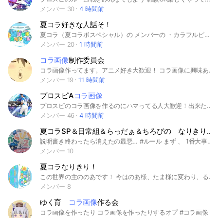
メンバー 30
4 時間前
夏コラ好きな人話そ！
夏コラ（夏コラボスペシャル）の メンバーの ・カラフルピーチ ・いんく ・ぷちひな ・たまちゃんねる のチャンネルについて話したり、 雑談したりするオプチャだよ！ 共同管理者限定5〜10人程度募集中 だよー！早めに入って一緒に 頑張ろー！ ･ｰｰｰｰｰｰｰｰｰｰｰｰｰｰｰｰｰｰｰｰｰｰｰｰｰｰｰｰｰｰｰｰ･ こんにちは！管理人のあかりんごだよ！ 〜あかりんごの成分表〜 ・5割→友達 ・2割→勉強（勉強キャンセル界隈に入りたい） ・3割→LINE（その他のアプリはあまり使わない） 〜本当の自己紹介的なの〜 ・好きな食べ物 ↪︎やっぱりコロッケと唐揚げ（揚げ物大好き） ・好きな動物 ↪︎狐（特に九尾）とウサギと猫だよ！ ・好きな本 ↪︎「探偵チームカッズ事件ノート」 っていうシリーズめちゃくちゃ おすすめ！ ･ｰｰｰｰｰｰｰｰｰｰｰｰｰｰｰｰｰｰｰｰｰｰｰｰｰｰｰｰｰｰｰｰ･ このオプチャを作った理由は夏コラってなりきりしかなくて普通に喋りたかったから〜！ 改めてよろしく！ ･ｰｰｰｰｰｰｰｰｰｰｰｰｰｰｰｰｰｰｰｰｰｰｰｰｰｰｰｰｰｰｰｰ･ 〜このオプチャのルール〜 ●相手のことを考えて発言してね！ ↪︎相手のことを考えていない発言を3回したら強制退会だから気をつけてね！ 注意するときにはメンションしてね！ ●相手に許可を得てから画像や プロフィールなどを使ってね！ ↪︎許可を得て使わないと2回で強制退会だよ！ちゃんと相手に許可を得てね！ ●荒らし❌ ↪︎荒らしをした人には1発で強制退会だよ！しないようにしてね！ ●即抜け❌ ↪︎即抜けそうなことがあったら事前に伝えてね！ ●夏コラ以外の会話⭕️ ↪︎たくさん話そうね！ 上のルールを守ってたくさん話そうね！ ･ｰｰｰｰｰｰｰｰｰｰｰｰｰｰｰｰｰｰｰｰｰｰｰｰｰｰｰｰｰｰｰｰ･ ここまで見てくれたなら入ってくれると嬉しいな！よろしくね！ #カラフルピーチ #からぴち #ぷちひな #いんく #たまちゃん #たまちゃんねる #夏コラ #夏コラボスペシャル
メンバー 20
1 時間前
コラ画像
制作委員会
コラ画像作ってます。アニメ好き大歓迎！ コラ画像に興味ある方はぜひ！ 見る専でも全然歓迎です！ 最低限のマナーは守って下さい。
メンバー 19
11 時間前
プロスピA
コラ画像
プロスピのコラ画像を作るのにハマってる人大歓迎！出来た作品を見せ合いましょう。 見る専もOK！ プロスピ専用チャットもあります！！ 200人目指してます！
メンバー 46
4 時間前
夏コラSP＆日常組＆らっだぁ＆ちろぴの なりきり (恋愛◯)
説明書き終わったら消えたの最悪… #ルール まず 、 1番大事な 設定 !! 『 皆で理想の相手を見つけよう 』 とかいう ぶっ飛んだ 世界線みたいなの !! 禁止事項 !! ・ 人の地雷を踏む 、 いじめ等 （ ダメ 絶対 !! ） ・メインチャットでの 、スタンプの使用 、 画像や動画を 送る 、 絵文字 顔文字等 乱用 （ サブト 等 は OK ） ・ 出会い 、 荒らし 目的 （ まじで 来ないで … ） ・ 副官を 求める （ あんまりやんないで欲しい… ） 上記以外は 割と なんでも おっけー ノートでも2人のサブトでもやっちゃっていいからね~（わかる人はわかる） あと 、 ガチガチの 漢字厨彡 （ 文章の 8割以上 漢字 にする レベル ） は ちょっと ここは 控えて頂けると … 助かります … 多少なら 全然 おっけー ！ まぁね、 理想のペアを作ろう！ くっつけようとするのも、相手が嫌がらない程度なら全然大丈夫 !! って事で、 中で待ってるね〜 空きメンバー 更新日 1／27 虹桃様 🍪彡 🍗彡 👓️彡 🌷彡 日常組様 💚彡 🧡彡 🖤彡 ぷちひなフレンズ様 👀彡 👿彡 👾彡 🐤彡 ちろぴの様 💙彡 🩷彡 らっだぁ運営様 🧣彡 検索 #カラピチ#いんく#日常組#ぷちひな#ぷちひなフレンズ#たまちゃん#らっだぁ#なりきり#ちろぴの #夏コラ
メンバー 10
夏コラなりきり！
この世界の主ののあです！ 今はのあ様、たま様に変わり、るなが管理しております。 1代目↬のあ 2代目↬たま 3代目↬るな 此処は夏コラメンバーが集まってます！よかったら君も此処で楽しまない？ 🍑…空いている 🌈…空いていない 🎀…役空け （更新してませんすみません） カラフルピーチ じゃぱぱ🌈のあ🌈たっつん🌈 ゆあん🌈シヴァ🍑どぬく🌈 うり🎀えと🌈ヒロ🌈 なおきり🌈もふ🎀 いんく ふうはや🌈りもこん🌈かざね🌈 しゅうと🌈 ぷちひなフレンズ ぷちぷち🌈ひなこ🌈いむ🍑 ぽん太🌈ゴッキー🍑はちまる🍑 TANAchan たまちゃん🌈 オリキャラ 一夏🌈るぎと🍑ユア🌈ライ🍑 ひなと🍑かのん🍑サイガー🍑 映画キャラ エレナ🌈カイク🍑マザコンドリア🍑 バク🍑ミノル🌈ひまわり🍑 ほたる🌈ダイオウ🍑ザリガニ🍑 ウツボ🍑ウニ🍑 ルール やってもいい カップル・なりきり・楽しむ・歌ってみた・宣伝・画像貼り付け・動画 ダメなこと 無視・アンチ・即抜け・楽しまない なりきらない・ガチ喧嘩 即抜け前のオプチャでも多かったので、やめてください カップルの場合はキス以上のことを やってもいいです！（？）
メンバー 8
ゆく育
コラ画像
作る会
コラ画像を作ったり コラ画像を作ったりするオプ #コラ画像