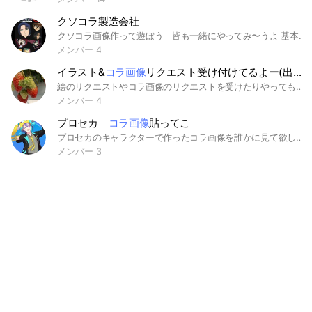
クソコラ製造会社
クソコラ画像作って遊ぼう 皆も一緒にやってみ〜うよ 基本ガンダムのクソコラです。 また、国の首相等の人を馬鹿にするようなものはおやめ下さい #クソコラ #クソコラ製造会社
メンバー 4
イラスト&
コラ画像
リクエスト受け付けてるよー(出来たら)
絵のリクエストやコラ画像のリクエストを受けたりやってもらったり 即抜けは勘弁してね( 'ω') ノート見てねん☆ みんなで楽しもす
メンバー 4
プロセカ
コラ画像
貼ってこ
プロセカのキャラクターで作ったコラ画像を誰かに見て欲しかったのでオプチャ作りました。 衣装交換や髪色の変更などなど、自由に作ったものを貼っていってください。加筆のみでも歓迎です。 プロセカ要素があれば他の作品の画像を使っていてもOKです。 ⚠️・下ネタ・エロ・グロはご遠慮ください。 ・見る専、即抜けOK ・荒らしはNG ・自作発言はNG #プロセカ #プロジェクトセカイ #コラ画像
メンバー 3