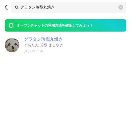
Search
search
OpenChats
area
search
or
Back
rese
messages
オープンチャットの利用方法を確認してみよう！
guide
グラタン珍獣丸焼き
open
ぐらたん 珍獣 まるやき
メンバー 4