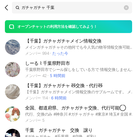
Search
search
OpenChats
area
search
or
Back
rese
messages
オープンチャットの利用方法を確認してみよう！
guide
【千葉】ガチャガチャメイン情報交換
open
メインガチャガチャその他何でも今人気の物等情報交換可能です🎀 メインルーム▶︎情報交換・雑談 サブルーム▶︎入室条件ありルール必読必須 🕊 Information List ・新作の発売日 ・ショップごとの入荷状況 ・ガチャガチャ設置場所 ・オンラインの予約・販売情報 色々な情報の共有の場です⋆⸜🧡⸝‍⋆ 🧸 こんな情報を募集中！ ︎︎︎︎☑︎ 「〇〇店に在庫あったよ！」（入荷・設置場所） ︎︎︎︎☑︎ 「〇月〇日発売開始！」（最新カレンダー） ︎︎︎︎☑︎ 「ここ完売してた…」 雑談ももちろんOK！ リアルタイムなやり取りを楽しみましょう🧸🤎 入室後に一言お願いします✨ #成田#木更津#袖ヶ浦#市原#内房線#蘇我#幕張#船橋 #ガチャ #ガチャガチャ #千葉
メンバー 994
たった今
しーる ⌇ 千葉県野田市
千葉県野田市でシール探しをしている方で 情報交換しませんか？🫧 📍 活動場所 📍 バースデイ / アベイル / しまむら セリア / 西松屋 / イオンノア この6店舗がメインになりますので こちらをよくご利用される方のみ 承認させていただきます🤍 ※ 月に1回メンバー整理してます レイクタウン / 春日部イオン おおたかの森sc の 情報も歓迎です 🫧 ボンボンドロップシールだけでなく 100均のシールやワッペン情報 ガチャガチャ 食玩なども 共有 💞 #千葉県 #野田市 #シール #ボンボンドロップシール #たまごっち #サンリオ #うるちゅる #プチドロ #立体シール
メンバー 42
5 時間前
【千葉】ガチャガチャ 🧸交換・代行🧸
【千葉】ガチャガチャメイン情報交換のサブルームです。 メインルームと同じお名前でのご入室をお願いいたします🎀 ⚠️入室条件確認してください。確認せず何度も申請がある場合はメインルームも強制退出となります。 #千葉 #ガチャガチャ #交換 #代行
メンバー 114
6 時間前
全国、都道府県、ガチャガチャ交換、代行可能◯
代行、交換のみ #神奈川 #ガチャガチャ #東京# 埼玉# 全国 #関東 #関西 #交換 #代行 #東北 #北海道 #四国 #中国 #九州 #東海 #山梨 #めじるし #大阪 #京都 #岩手 #秋田 #宮城 #山形 #福島 #茨城 #愛知 #和歌山 #高知 #熊本 #新潟 #三重 #宮崎 #富山 #長野 #群馬 #静岡 #千葉 #奈良 #岐阜 #石川 #福井 #栃木 #滋賀 #兵庫 #鳥取 #島根 #山口 #広島 #愛媛 #徳島 #香川 #大分 #鹿児島 #長崎 #佐賀
メンバー 5
千葉 ガチャガチャ 交換 譲り
#ガチャガチャ #千葉県 #交換 #譲り