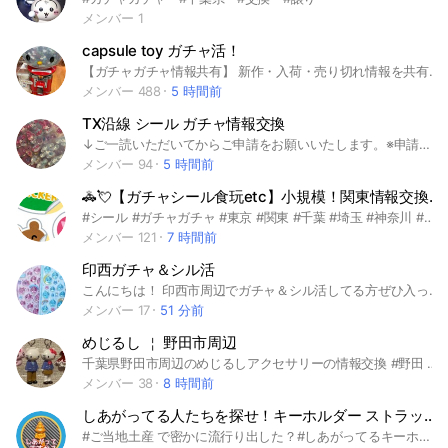
メンバー 1
capsule toy ガチャ活！
【ガチャガチャ情報共有】 新作・入荷・売り切れ情報を共有するオプチャです！ 見つけたらどんどん投稿OK📍 【NG】 ・荒らし／悪口/喧嘩 ・個人情報 ・過度な宣伝 ・虚偽情報の投稿（デマ・嘘の入荷情報など） #千葉県 #市原市 #木更津市 #富津市 #ガチャガチャ #ガチャ活
メンバー 488
5 時間前
TX沿線 シール ガチャ情報交換
↓ご一読いただいてからご申請をお願いいたします。※申請された時点で、ルールをご確認・ご理解いただき、すべてご了承いただいたものと判断いたします。 つくばエクスプレス沿線での シール・ガチャガチャの情報交換用小規模オープンチャットです。少し離れた場所でもOK！(上野 西新井 北綾瀬 ソラマチ 新三郷 柏 等...) シールとガチャ、トークルームを分けずに運用しています。どちらかの情報のみ得たい方の参加はオススメしません。 ⚠️参加後1週間ほど発言の無い方、長期間発言のない方は定期整理の対象となります。ご理解お願いいたします。⚠️ マナーを守って楽しく利用しましょう！ 参加申請時の「よく探す駅は？」の質問についてですが、駅名ではなく 別の回答の記入の場合は、確認が取れないため承認をお断りしております。スムーズな承認のため、ご協力よろしくお願いいたします！ #シール #ボンボンドロップシール#プチドロップシール#うるちゅるシール#シール帳 #ガチャガチャ #めじるしアクセサリー #東京#千葉#埼玉#秋葉原 #新御徒町 #浅草 #南千住 #北千住 #青井 #六町 #八潮 #三郷中央 #南流山 #流山セントラルパーク #流山おおたかの森 #柏の葉キャンパス #柏たなか #守谷 #みらい平 #みどりの #万博記念公園 #研究学園 #つくば
メンバー 94
5 時間前
🚓💘【ガチャシール食玩etc】小規模！関東情報交換♻️⭐️
#シール #ガチャガチャ #東京 #関東 #千葉 #埼玉 #神奈川 #食玩 #ちいかわ #たまごっち #食玩 #情報交換
メンバー 121
7 時間前
印西ガチャ＆シル活
こんにちは！ 印西市周辺でガチャ＆シル活してる方ぜひ入ってください！！✨️ 情報共有し合ってたくさんガチャやシールゲットしましょう！！！ ※1週間に1回は発言お願いします🙏 入ったときは挨拶をお願いします🙏 #ガチャ#ガチャガチャ#ガチャポン#ガシャポン#ガチャ活#シル活#シール#ボンドロ#ボンボンドロップシール#うるちゅる#うるちゅるシール#シルパト#千葉県#千葉#印西市#印西#周辺
メンバー 17
51 分前
めじるし ￤ 野田市周辺
千葉県野田市周辺のめじるしアクセサリーの情報交換 #野田 #流山 #柏 #春日部 #松伏 #吉川 #越谷 #千葉 #埼玉 #めじるしアクセサリー #ガチャガチャ
メンバー 38
8 時間前
しあがってる人たちを探せ！キーホルダー ストラップ ガチャ ガシャ おもしろ かわいい コレクター💪🏼
#ご当地土産 で密かに流行り出した？#しあがってるキーホルダー？ストラップ？の #情報 ℹ️を #交換 しましょー！ 面白い、可愛い、気に入ったガチャの紹介も募集🐣 #しあがってる #仕上がってる #キーホルダー #ストラップ #おみやげ #物産展 #お土産 #コレクション #推し #収集 #集める #バズる #バエル #映える #ご当地 #キャラ #キャラクター #全国 #謎 #なぞ #団体 #ガチャ #ガシャ #ガチャポン #ガシャポン #ガチャガチャ #かわいい #面白い #などなど 北海道 青森 秋田 岩手 宮城 山形 福島 新潟 茨城 栃木 群馬 埼玉 千葉 東京 神奈川 山梨 長野 静岡 愛知 岐阜 富山 石川 福井 滋賀 三重 和歌山 京都 奈良 大阪 兵庫 鳥取 島根 広島 山口 香川 徳島 高知 愛媛 福岡 長崎 佐賀 大分 熊本 宮崎 鹿児島 沖縄 海外