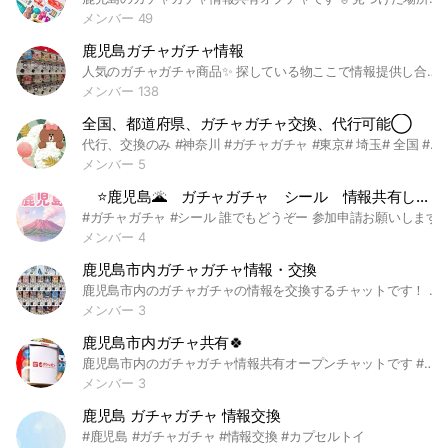
メンバー 49
鹿児島ガチャガチャ情報
人気のガチャガチャ商品✨ 探している物ここで情報提供し合いませんか？ もしかしたら探しているガチャガチャが見つかるかもしれない…！！ #ガチャガチャ
メンバー 138
全国、都道府県、ガチャガチャ交換、代行可能◯
代行、交換のみ #神奈川 #ガチャガチャ #東京# 埼玉# 全国 #関東 #関西 #交換 #代行 #東北 #北海道 #四国 #中国 #九州 #東海 #山梨 #めじるし #大阪 #京都 #岩手 #秋田 #宮城 #山形 #福島 #茨城 #愛知 #和歌山 #高知 #熊本 #新潟 #三重 #宮崎 #富山 #長野 #群馬 #静岡 #千葉 #奈良 #岐阜 #石川 #福井 #栃木 #滋賀 #兵庫 #鳥取 #島根 #山口 #広島 #愛媛 #徳島 #香川 #大分 #鹿児島 #長崎 #佐賀
メンバー 5
⭐️鹿児島🌋 ガチャガチャ シール 情報共有しましょう！！
#ガチャガチャ #シール 誰でもどうぞー 参加申請お願いします
メンバー 4
鹿児島市内ガチャガチャ情報・交換
鹿児島市内のガチャガチャの情報を交換するチャットです！ 代行、交換、情報提供、雑談以外でガチャガチャに関することならなんでもOKです！ #ガチャガチャ #鹿児島市 #ガチャ活
メンバー 3
鹿児島市内ガチャ共有🍀
鹿児島市内のガチャガチャ情報共有オープンチャットです #鹿児島 #ガチャガチャ
メンバー 3
鹿児島 ガチャガチャ 情報交換
#鹿児島 #ガチャガチャ #情報交換 #カプセルトイ