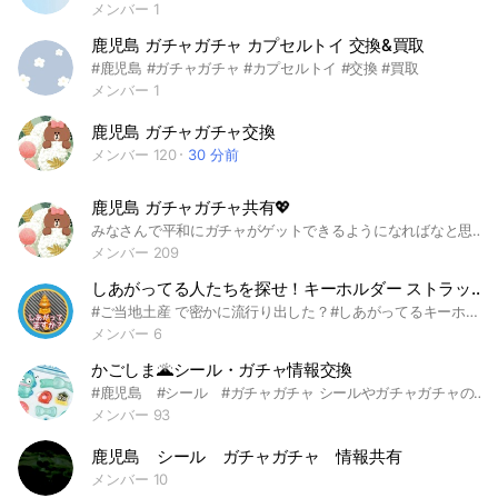
メンバー 1
鹿児島 ガチャガチャ カプセルトイ 交換&買取
#鹿児島 #ガチャガチャ #カプセルトイ #交換 #買取
メンバー 1
鹿児島 ガチャガチャ交換
メンバー 120
30 分前
鹿児島 ガチャガチャ共有💖
みなさんで平和にガチャがゲットできるようになればなと思います🥺
メンバー 209
しあがってる人たちを探せ！キーホルダー ストラップ ガチャ ガシャ おもしろ かわいい コレクター💪🏼
#ご当地土産 で密かに流行り出した？#しあがってるキーホルダー？ストラップ？の #情報 ℹ️を #交換 しましょー！ 面白い、可愛い、気に入ったガチャの紹介も募集🐣 #しあがってる #仕上がってる #キーホルダー #ストラップ #おみやげ #物産展 #お土産 #コレクション #推し #収集 #集める #バズる #バエル #映える #ご当地 #キャラ #キャラクター #全国 #謎 #なぞ #団体 #ガチャ #ガシャ #ガチャポン #ガシャポン #ガチャガチャ #かわいい #面白い #などなど 北海道 青森 秋田 岩手 宮城 山形 福島 新潟 茨城 栃木 群馬 埼玉 千葉 東京 神奈川 山梨 長野 静岡 愛知 岐阜 富山 石川 福井 滋賀 三重 和歌山 京都 奈良 大阪 兵庫 鳥取 島根 広島 山口 香川 徳島 高知 愛媛 福岡 長崎 佐賀 大分 熊本 宮崎 鹿児島 沖縄 海外
メンバー 6
かごしま🌋シール・ガチャ情報交換
#鹿児島 #シール #ガチャガチャ シールやガチャガチャの情報交換をゆる〜くしましょう🫡
メンバー 93
鹿児島 シール ガチャガチャ 情報共有
メンバー 10