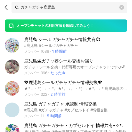
Search
search
OpenChats
area
search
or
Back
rese
messages
オープンチャットの利用方法を確認してみよう！
guide
鹿児島 シール ガチャガチャ情報共有💞
open
#鹿児島 #シール #ガチャガチャ
メンバー 1088
1 時間前
鹿児島🌋ガチャ🧸シール交換お譲り
ガチャ・シール交換・代行専用のオープンチャットです🤝💕 📍交換相手を探したい！ 📍欲しいアイテムを見つけたい！ 📍コンプリートを目指したい！ 📍ガチャ・シール好きさん同士で楽しく交換したい！ ⚠️交換をご利用の際は、必ずアナウンスのルールをご確認ください🙇‍♀️ みんなで気持ちの良い交換をしましょう🍀✨ #ガチャ #ガチャガチャ #ガチャ交換 #シール交換 #鹿児島 #シール #コンプリート #交換
メンバー 366
たった今
💖鹿児島シールガチャガチャ情報交換💖
★*：・*）：・ *。★*。：。・*）：★*。：* 鹿児島県のシール、ガチャガチャ好きさん用のお部屋です！ 人気のシール、ボンボンドロップシールやガチャガチャのなどの入荷情報や、在庫状況をみんなで楽しく共有しましょー！ 🌟ボンボンドロップシールを探している！ 🌟鹿児島でシール活をしてる方！ 🌟ガチャ活をしている方！ 初心者さんも見る専も大歓迎です！ 鹿児島のみんなでシール・ガチャ活を楽しみましょー💖 ★*：・*）：・ *。★*。：。・*）：★*。：* #ボンボンドロップシール#うるちゅるポップシール#プクプクシール#シール#シルパト#シール帳#平成女子#鹿児島#九州#サンリオ #ガチャガチャ#ボンドロ
メンバー 322
2 時間前
鹿児島 ガチャガチャ 承認制 情報交換
#鹿児島 #ガチャガチャ #カプセルトイ #情報交換
メンバー 11
5 時間前
鹿児島 ガチャガチャ・カプセルトイ 情報共有◓✧*｡
鹿児島のガチャガチャ情報共有オプチャです🫧 見つけた場所・新作・再入荷など みんなでゆるく情報交換できたら嬉しいです🫶🏻💖 ガチャ好きさん大歓迎🎀ིྀ 仲良く使ってくれると嬉しいです✨ #鹿児島 #ガチャガチャ #カプセルトイ