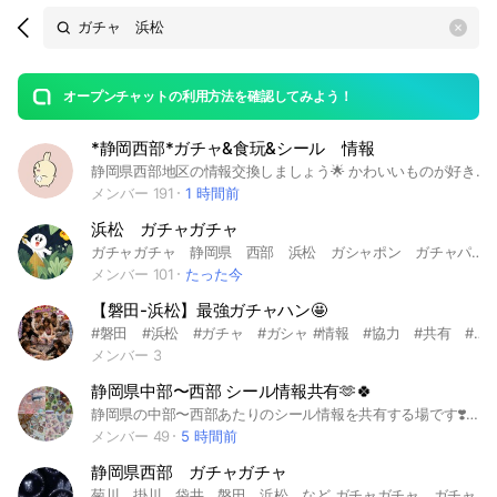
Search
search
OpenChats
area
search
or
Back
rese
messages
オープンチャットの利用方法を確認してみよう！
guide
*静岡西部*ガチャ&食玩&シール 情報
open
静岡県西部地区の情報交換しましょう🌟 かわいいものが好きな方是非っ♡ ちいかわ、サンリオ、ディズニーなどの情報中心！ 150名以下のオプチャです🌼 入られたら必ずノートの確認をお願いします🙇‍♀️ #浜松#磐田#袋井#掛川#静岡 #ちいかわ#サンリオ#ディズニー #ガチャガチャ#ガチャ#カプセルトイ #食玩#シール#ボンドロ
メンバー 191
1 時間前
浜松 ガチャガチャ
ガチャガチャ 静岡県 西部 浜松 ガシャポン ガチャパト パトロール
メンバー 101
たった今
【磐田-浜松】最強ガチャハン🤩
#磐田 #浜松 #ガチャ #ガシャ #情報 #協力 #共有 #シール #袋井 #深く狭く #ガチャハン #ガチャパト #磐田-浜松どこでもいいので週3パト希望
メンバー 3
静岡県中部〜西部 シール情報共有🫶🍀
静岡県の中部〜西部あたりのシール情報を共有する場です❣️みなさんで和気あいあいと情報共有できると幸いです✨ みんなで良いオープンチャットに作り上げていきたいです✊ #静岡県 静岡県中部 #静岡県西部 #静岡 #清水 #焼津 #藤枝 #島田 #菊川 #掛川 #袋井 #磐田 #浜松 #シル活 #シール #シルパト #ボンドロ #ボンボンドロップシール #うるちゅる #ガチャ
メンバー 49
5 時間前
静岡県西部 ガチャガチャ
菊川、掛川、袋井、磐田、浜松 など ガチャガチャ ガチャ ガシャポン