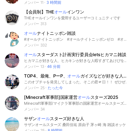
メンバー 11
3 時間前
【会員制】THE
オール
インワン
THEオールインワンを愛用するユーザーコミュニティです
メンバー 313
オール
ナイトニッポン雑談
#オールナイトニッポン #オールナイトニッポンゼロ #オールナイトニッポンクロス #ラジオ #ニッポン放送 #山田裕貴 #長尾晴子 #白岩瑠姫 #EXIT #フワちゃん #ぺこぱ #佐久間宣行 #マヂカルラブリー #三四郎 #SixTONES #CreepyNuts #星野源 #乃木坂46 #ナインティナイン #霜降り明星 #オードリー
メンバー 332
オール
スターダスト計画実行委員会letsヒカマニ雑談
ヒカマニが好きな人、ヒカキンが好きな人暇すぎてあけびを眺めてる人でも大歓迎です！ 雑談して楽しみましょう！って言いたいじゃないですか。 是非皆さん入って欲しいんです！ #ヒカキン#ヒカマニ#素材#動画#ヒカマー#語録#ASD計画#オールスターダスト計画
メンバー 13
46 分前
TOP4、最俺、PーP、
オール
ガイズなどが好きな人、集まれぇ！！（オプ名が納得いかない）
このオプチャを発見してしまった、そこの君🫵🏻！！ ぜひぜひぜひぜひ入ってくださｧｧｧｧｧｧｧｧｧｧｧｧい（全力お願い）🙇‍♀️🙇‍♀️🙇‍♀️ 頼むよぉぉぉ とぷふぉにちなんで（？）まずは40人目指してます！！ ⚠️8月17日から23日の間、主は諸事情でオプチャに現れることができません！オプの管理は副官の方々に託しています！ ここはTOP4のメンバーや、TOP4のメンバーのうちの誰かがいるどれかのグループを推してる人が集まるところだよん！！ （どうしよう、語彙力がないぞ！！💦） この説明文の下の方に#.でいろいろな方の名前を書いています！！そこに書かれている方のうち、誰かを推していたらぜひこのオプに入って見てください！！ みんなで雑談もしながら推し愛を語り尽くそ！！💓 まだ推し始めて短い新参さんも、ガッツリ推しまくってる古参さんもみんなで仲良く話そ！！ 絵師様もいっぱいきてほしい〜(๑>◡<๑) たくさん推しの絵描いて投げてねん！！ ・トークでの写真、イラストのリクエストOK！！（イラストの保存に関しては、描いてくれた絵師様に聞いてからお願いします！） ・タメ口OK ・年齢制限なし ・悪口、暴言など禁止🚫 ・即抜け、無言抜け禁止🚫 ちなみに、主は中高生です😘（（殴 よろしくね！！ マジで優しい人しかいない…感謝感激雨あられすぎる…😭 #TOP4 #TOP４ #top4 #top４ #トップ4 #トップ４ #とぷふぉ #最俺 #最終兵器俺達 #ピーピー #PP #PーP #P-P #オールガイズ #All Guys #AllGuys #all guys #allguys #ALL GUYS #ALLGUYS #ガッチマンv（活動休止） #ガッチマンV（活動休止） #レトルト #キヨ #牛沢 #ヒラ #フジ #こーすけ #歌衣メイカ #キチワワ #兎鞠まり #にんじん組 #天開司 #天開保証人 #チーム湯豆腐 #推し活 #ゲーム実況者 #イラスト #絵 #神絵師 #絵師 #TOP4ファンと繋がりたい #実況者好きと繋がりたい #新規様大歓迎 #低浮上OK #Vtuber
メンバー 25
たった今
[Minecraft軍事部]国家運営
オール
スターズ2025
Minecraft軍事部/マイクラ軍事部の国家運営オールスターズです。国家運営がやりたい軍事部クラフター、この指とーまれ。<即抜けさんへ>せめて好きな寿司のネタを書いてから抜けてください。よろしくお願いします。
メンバー 34
サザン
オール
スターズ好きな人
サザンオールスターズ 桑田佳祐 原由子 茅ヶ崎 海 雑談オッケー
メンバー 25
8 時間前