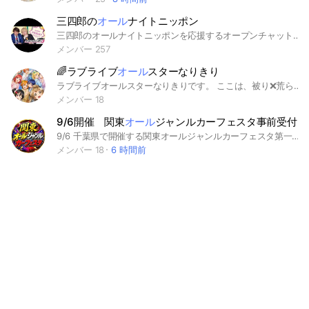
三四郎の
オール
ナイトニッポン
三四郎のオールナイトニッポンを応援するオープンチャットです
メンバー 257
🌈ラブライブ
オール
スターなりきり
ラブライブオールスターなりきりです。 ここは、被り❌荒らし❌ スタンプ❌画像❌オリキャラ❌恋愛⭕ ※即抜けした人は再参加できません 管理人👑 副管理人🍏 いるメンバーは⭕️ いないメンバーは空欄 枠明けメンバーは▲ μ's 高坂穂乃果⭕️♚ 南ことり⭕️👑 園田海未 星空凛 西木野真姫⭕️ 小泉花陽 絢瀬絵里⭕️♚ 矢澤にこ⭕️♚ 東條希⭕️♚ A‐RISE 綺羅ツバサ 統堂英玲奈 優木あんじゅ Aqours 高海千歌⭕️ 桜内梨子 渡辺曜⭕️ 黒澤ルビィ 津島善子 国木田花丸 黒澤ダイヤ⭕️ 松浦果南 小原鞠莉 Saint Snow 鹿角聖良 鹿角理亞 虹ヶ咲学園スクールアイドル同好会 上原歩夢⭕️ 優木せつ菜⭕️ 宮下愛⭕️ 桜坂しずく⭕️♚ 中須かすみ⭕️ 天王寺璃奈⭕️ 近江彼方 朝香果林⭕️ エマ・ヴェルデ⭕️ 三船栞子⭕️ 鐘嵐珠 ⭕️ ミア・テイラー 高咲侑⭕️ Liella! 澁谷かのん 唐可可 嵐千砂都 平安名すみれ⭕️ 葉月恋 桜小路きな子⭕️ 米女メイ 若葉四季 鬼塚夏美 ウィーン・マルガレーテ 鬼塚冬毱 Sunny Passion 柊 摩央 聖澤悠奈 蓮の空女学院スクールアイドルクラブ 日野下 花帆 村野 さやか ⭕️ 大沢瑠璃 百生 吟子 徒町 小鈴⭕️ 安養寺 姫芽 セラス 柳田 リリエンフェルト 桂城 泉 乙宗 梢 夕霧 綴理⭕️ 藤島 慈⭕️ ※追記あり ライブトーク時々してます 宜しくお願いします
メンバー 18
9/6開催 関東
オール
ジャンルカーフェスタ事前受付
9/6 千葉県で開催する関東オールジャンルカーフェスタ第一回に出展する方の事前受付部屋です。
メンバー 18
6 時間前