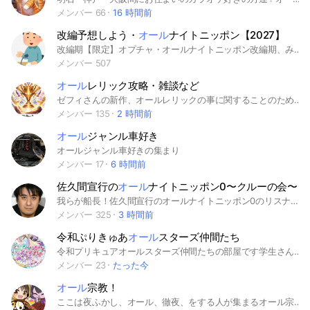
メンバー 66
16 時間前
改編予想しよう・
オール
ナイトニッポン【2027】
改編期【限定】オプチャ・オールナイトニッポン改編期、みんなの予想が聴きたい！挨拶不要！自由に語ろう！#オールナイトニッポン #オールナイトニッポンゼロ #オールナイトニッポンクロス #ラジオ #ニッポン放送 #お笑い
メンバー 507
オール
レリック攻略・雑談など
ゼフィさんの新作、オールレリックの事に関することのためのオープンチャットです。
メンバー 135
2 時間前
オール
ジャンル車好き
オールジャンル車好きの集まり
メンバー 17
6 時間前
佐久間宣行の
オール
ナイトニッポン0〜クルーの会〜
我らが船長！佐久間宣行のオールナイトニッポン0のリスナーが集まり、船長のラジオを事を語る会
メンバー 325
3 時間前
令和ぷりきゅあ
オール
スターズ仲間たち
令和プリキュアオールスターズ仲間たちの部屋です学生さんや社会人 男女年齢は何でもいいので 楽しくオプチャ参加してね いろんなプリキュアのたくさんお話しする部屋よ ルールはちゃんと守ってね
メンバー 23
たった今
オール
宗教！
ここは夜ふかし、オール、徹夜、をする人が集まるオール宗教です入ってくれた人は無理ない程度に一緒に夜更かししよう！