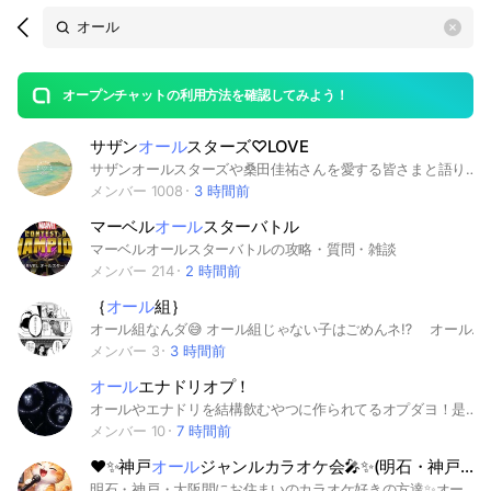
Search
search
OpenChats
area
search
or
Back
rese
messages
オープンチャットの利用方法を確認してみよう！
guide
サザン
オール
スターズ♡LOVE
open
サザンオールスターズや桑田佳祐さんを愛する皆さまと語り合うオープンチャットです💕 楽曲やライブ感想、ネタバレルームなどサザンについて語り合える場所！これからの活動も楽しみですね☺最新情報やファンならではのトークで盛り上がりましょう✨
メンバー 1008
3 時間前
マーベル
オール
スターバトル
マーベルオールスターバトルの攻略・質問・雑談
メンバー 214
2 時間前
｛
オール
組｝
オール組なんダ😅 オール組じゃない子はごめんネ⁉️ オール組とはピグパーティの中の仲良し組みたいなものダヨ‼️ 良ければ見学すル？？❣️ 君もぜひおいでネ❗️
メンバー 3
3 時間前
オール
エナドリオプ！
オールやエナドリを結構飲むやつに作られてるオプダヨ！是非入ってな！
メンバー 10
7 時間前
❤️✨神戸
オール
ジャンルカラオケ会🎤✨(明石・神戸・大阪)✨
明石・神戸・大阪間にお住まいのカラオケ好きの方達✨オールジャンルのカラオケをみんなで楽しみませんか❓😆✨ (宗教，ビジネス等の勧誘やナンパ目的等、純粋にカラオケ目的以外の方はご遠慮下さい) #カラオケ#明石#三ノ宮#梅田#オールジャンルカラオケ