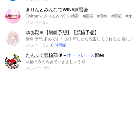
きりんとみんなでWIN5練習会
Twitterで きりんWIN5 で検索 #競馬 #競輪 #競艇 #オートレース #WIN5 #山分け #共同購入 #宝くじ #運試し #企画 #プレゼント
メンバー 25
ゆあ㌠🎀【競艇予想】【競輪予想】
無料 予想 多めです！ 的中🎯したら報告してくれると 嬉しいです！ 全てのレースは追わずできる時に しています🎶 基本は競艇終了後に競輪🚴‍♀️予想 出してます！ 的中報告多ければPayPay企画します🎁 #競艇 #競輪 #競馬 #オートレース
メンバー 56
6 時間前
たんぷく競輪部🔰＋
オートレース
部🏍
競輪のみの内容でいきましょう😆
メンバー 129