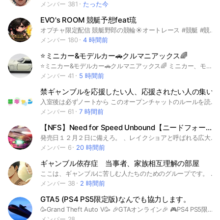
メンバー 381
たった今
EVO's ROOM 競艇予想feat琉
オプチャ限定配信 競艇野郎の競輪☀︎オートレース #競艇 #競輪 #オートレース
メンバー 180
4 時間前
⭐️ミニカー&モデルカー🚗クルマニアックス🌈
⭐️ミニカー&モデルカー🚗クルマニアックス🌈 ミニカー、モデルカー、が大好きな方のためのチャットルームです。 自慢のコレクション、好きなミニカーについてどんどん語りましょう！ 自動車だけでなく洗車や飛行機もオッケーです。 どなたでも参加できます。 入室後、大事なノートのルールを必ずご確認ください。 ⭐️クルマニアックスは「虹のチャットグループ連合」のお部屋です。 #自動車 #バイク#Car #Auto #パトカー #乗用車 #緊急車両 #F1 #レースカー #戦車 #タクシー #バス #ダイキャスト #バス #モデル #頭文字D #サーキットの狼 #カウンタック #スカイライン #プリンス #トミカ #ダイヤペット #モデルペット #サクラペット #ホットウィール #マッチボックス #国産名車 #国産旧車 #スーパーカー #ラジコン #ミニカー #プラモデル #デアゴスティーニ #マテル #イグニッションモデル #オートアート #京商 #エブロ #トミーテック #WELLY #ブラーゴ #マイスト #Ｊコレクション #イクソ #ジャダトイズ #タカラトミー #ノレブ #青島文化教材社 #ジク #ファースト・アロー #ソリッド #コーギー#トヨタ #日産 #ホンダ #三菱 #マツダ #いすゞ #スバル #スズキ #ダイハツ #日野自動車 #レクサス #AMG #BMW #BMW #アウディ #オペル #フォルクスワーゲン #ポルシェ #メルセデス・ベンツ #ミニ #キャデラック #クライスラー #シボレー #ビュイック #フォード #ポンティアック #マーキュリー #リンカーン #デロリアン #ジープ #ダッジ #アストンマーティン #ジャガー #ダイムラー #ベントレー #ランドローバー #ロータス #ローバー #ロールスロイス #マクラーレン #オースチン #モーリス #ミニ #フィアット #フェラーリ #マセラティ #ランチア #ランボルギーニ #デトマソ #シトロエン #プジョー #ルノー #ブガッティ #サーブ #ボルボ #ヒュンダイ #デーウ#昭和#平成 #Terahawks#映画#アニメ#雑談#虹のチャットグループ
メンバー 41
5 時間前
禁ギャンブルを応援したい人、応援されたい人の集い
入室後は必ずノートから このオープンチャットのルールを読んで下さい。 このオープンチャットはギャンブル依存症になってしまい ギャンブルをやめたいけど一人ではなかなかやめられないと思っている人と 自身のギャンブル依存症の経験から ギャンブルをやめるのを応援をしたいと思っている人に集まってもらいたいオープンチャットです。 ギャンブル依存症当事者でなくても 家族など関わり合いがある方も対象です。 当てはまる人は 是非ご参加ください。 #ギャンブル依存症 #禁ギャンブル #ギャンブル #パチンコ依存症 #パチスロ依存症 #禁パチ #パチンコ #パチスロ #競馬 #競輪 #オンラインカジノ #オンカジ #オートレース #ボートレース
メンバー 61
7 時間前
【NFS】Need for Speed Unbound【ニードフォースピード】
発売日１２月２日に備えろ。 、レイクショアと呼ばれる広大な街を舞台に底辺からスタートし、トップを目指してレースをする。家族経営のオートショップに強盗が入り、盗まれた大事なマシンを取り戻すという物語となる。ガレージでチューニングした車両で毎週予選に臨み、お金を稼いで、この街の究極のストリートレースチャレンジ「グランド」に挑むのだ。また、街では警察車両とのカーチェイスになることも
メンバー 6
20 時間前
ギャンブル依存症 当事者、家族相互理解の部屋
ここは、ギャンブルに苦しむ人たちのためのグループです。 ギャンブルに苦しむ当事者の方、そしてそのご家族の皆さん、こんにちは。 このオープンチャットは、ギャンブル問題を少しでも良い方向へ進めることを目的に、ギャンブル依存についての理解を深める場として運営しています。 ギャンブル依存症は「病気」です。 しかしながら、この認識は社会に十分に浸透しているとは言えません。実際に苦しんでいる当事者やその家族の方々も、「なぜやめられないのか」「どうして繰り返してしまうのか」と、自分や相手を責めてしまうことが少なくありません。しかし、依存症を正しく理解することで、新たな視点を持ち、適切な対策を考えることができます。 自分を責めたり、家族を責めたりしていませんか？ しかし、本当に悪いのはギャンブルそのものです。もしギャンブルがなければ、こんなにも悩むことはなかったかもしれません。しかし、ただ嘆くだけでは何も解決しません。ギャンブル依存症という病気を理解し、正しく向き合うことで、できることが増えていきます。 ギャンブルに奪われた人生を取り戻しましょう。 一人で抱え込まず、支え合い、相談し合い、応援し合いましょう。 あなたは一人ではありません。ともに歩んでいきましょう。 パチスロ パチンコ 競馬 競艇 オートレース オンラインカジノ ボートレス 競輪 賭博 麻雀 依存症 共依存
メンバー 38
2 時間前
GTA5 (PS4 PS5限定版)なんでも協力します。
🥳Grand Theft Auto V🥳 🎉GTAオンライン🎉 🎮PS4 PS5限定チャット🎮 😲クイックアップデート情報載せてます⚠️ フレンドや旧強盗〜カヨペリコ🔱 レース 🏍️売却🚚募集 なんでもお手伝いします👍 みんなでお金稼ぎしましょう🤑 楽しくわちゃわちゃしましょう🥰 迷惑行為が多い為😱 最低限の礼節、礼儀と常識あるかたお入り下さい🤣 名前をPSIDにして頂けると幸いです。が強制ではありません。 #GTA5 #PS4 #PS5 #GTAOnline #GTAオンライン #RockstarGames #フレンド募集 #旧強盗 #DD強盗 #カジノ強盗 #カヨペリコ #ナイトクラブ #エージェンシー #オートショップ #名声 #レース #売却 #スキル上げ #カーミーティング #Twitter #Youtube #Instagram #TikTok #協力 #相棒 #組対 #兄貴 #Grand Theft Auto V #放置ジョブ #小ネタ #裏技 #クルー #SSRV #副官募集 #グランド・セフト・オートV
メンバー 28