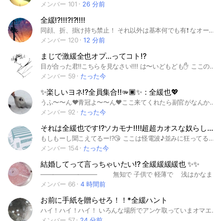
メンバー 101
26 分前
全緩⁉️‼️⁉️⁉️‼️‼️
同顔、折、掛け持ち禁止！ それ以外は基本何でも有❗️ なオープンチャットです 未定で入ってね😘😘😘😘😘😘 メンバー100人になったら管理人が腹踊り⁉️ 背後の話とかまるまるまる！！ 身内ノリはしすぎなければ🙆 地雷一つでもあったら入らないほうがいいカモ・・💦 あと通知多いかも⁉️ 優秀な副官ばっかりな楽しいオプです❣️ たくさんきてね‼️‼️ 待ってるよー🙌🏻 #全緩#ぜんゆる#全キャラ緩也#緩也#プロセカ#銀魂#文スト#カントリーヒューマンズ#アンパンマン#wrwrd#特撮#仮面ライダー#ジョジョ#第五人格#ホロライブ#約束のネバーランド#HUNTER×HUNTER#妖怪ウォッチ#原神#Vtuber#ポケモン#プリキュア#カリスマ#ちいかわ#ヒプノシスマイク#マッシュル#ウィンブレ#呪術廻戦#ニート部#50人クラフト#推しの子#ブルーロック#地獄楽#シャドーハウス#ツイステ#MIU404#原神#忍たま乱太郎#鬼滅の刃#ドクスト#進撃の巨人#うらみちお兄さん#あくねこ#ウルトラマン#エヴァンゲリオン#おそ松さん#鬼滅の刃#あんスタ#鳴潮#タコピーの原罪#ヒロアカ#ONEPIECE#ダンダダン#葬送のフリーレン#薬屋のひとりごと#幼稚園WARS#ちびまる子ちゃん#パラライ#エイトリ#ワンピース#ドラゴンボール
メンバー 120
12 分前
まじで激緩全也オプ…ってコト⁉️
目が合った君‼️こちらを見なさい‼️‼️ は〜いどもども✋ ここのテンション爆高管理で〜っす‼️✌️ 中ではこんなにテンション爆上げ野郎ではないけどね.ᐣ.ᐣ.ᐣ笑 簡単に説明するとここは激緩全也のオプだよ〜.ᐟ‪.ᐟ‪ 名前のとおり.ᐟ‪.ᐟ‪ 何をしでかしてもOKって訳では無いけど基本的にはキャラ崩壊とかも️⭕️だよ.ᐟ‪ あ、荒らしはやめてね.ᐣ.ᐣ笑 詳しい説明は中で行います‼️‼️‼️ ここまで読んだなら入るしかないよね⁉️ まってるよ‼️‼️‼️ #にじさんじ#地縛少年花子くん#僕のヒーローアカデミア#幽遊白書#今日から俺は#ワンピース#ジョジョの奇妙な冒険# ジョジョ #JOJO#HUNTER X HUNTER #HXH#Or.STONE#ドクターストーン#ドクスト#呪術廻戦#JUJU #東京リベンジャーズ#東リベ#ハイキュー #HQ#進撃の巨人#チェンソーマン #WINOBREAKER#ウィンドブレーカー#ウィンブレ#約束のネバーランド#約ネバ#名探偵コナン#僕のヒーローアカデミア# ヒロアカ #銀魂 #ワールドトリガー#ワートリ #七つの大罪#鋼の錬金術師#ハガレン #NARUTO #ナルト#フェアリーテイル #BLEACH#ブリーチ#弱虫ペダル #弱ペダ#転生したらスライムだった件#転スラ #アオのハコ#ヘタリア #OEATHNOTE#デスノート#桜蘭高校ホスト部#黒子のバスケ #ワンパンマン #SAKAMOTO DAYS#サカモトデイズ#サカデイ#原神#gnsn# 崩壊スターレイル#スタレ#崩スタ#魔法少女まどか☆マギカ# まどマギ#桃源暗鬼#エイリアンステージ#エイステ#鬼滅の刃# カグラバチ#夜桜さんちの大作戦#プロセカ#超かぐや姫#全緩#全也#全緩也 主のキャラのヒントは怪異だよ
メンバー 59
たった今
✨️楽しいヨネ⁉️全員集合‼️🫳🏿✨️：全緩也💖
うふ〜〜ん❤️青冠よ〜〜ん❤️ここ来てくれたら副官がなんかしてくれるわ〜〜ん❤️（魅力的な誘い） ってコトで…見てくれた、という事は 興味👀✨️があるってことでいいカナ⁉️😁 此方は👉『⭐️全⭐️緩⭐️也⭐️』だヨ‼️☀️ 2次元でも3次元でも、2.5次元でも‼️ どなたでも大歓迎😘🫵🏼 ルール等は 中で確認しようネ‼️🎶 見学でも良いですよ❓まず最初の1歩を踏み出すのが大事でちゅ😘💕︎ 申請は〖 未定 〗と分かる名前でしてくださいね‼️🥲 ＣＣ魔の青冠が待ってます 😘ꔛ‬ෆ ※実は再建 ⬇️需要⬇️ #あんスタ#ブレマイ#ヒプマイ#カリスマ#うたプリ#ツイステ#パラライ#ダンロン#特撮#EBiDAN#東方#私立パラの丸高校#呪術廻戦#ペルソナ#デスノート#BEASTARS#Dr.STONE#龍が如く#妖怪ウォッチ#エヴァンゲリオン#銀魂#刀剣乱舞#DOPE麻薬取締部特捜課#ジャニーズ#スタエン#ガリレオ#MIU404#踊る大捜査線#文スト#エイステ#MARVEL#声優#M!LK#商業BL#ビバレン#ぬかに#グレシプ#ポケモン#テイルズ#ジョジョ#はんはん#鬼滅#ヴィジュプリ#ブルロ#うらみちお兄さん#パリピ孔明#落乱#忍たま乱太郎#ヤニねこ#ホロライブ#まほやく#スパリク#崩スタ#原神#ゼンゼロ#おっさんずラブ#劇団『ドラマティカ』#日本三國#ギヴン#抱かれたい男一位に脅されています。#ブルロ#ミルサブ#プリキュア#アンナチュラル#テニプリ#三國無双#戦国無双#東エリ#東リべ#東ディバ
メンバー 92
たった今
それは全緩也です⁉️ソカモナ‼️‼️超超カオスな奴らしか居ない全緩也オプじゃい✨✨
もしもーし聞こえてるー⁉️😘 ここは怪電波♪並みに狂ってる管理勢たちしかいない全緩也オプ❣️ まーじで激ゆるなりだからな！！覚悟しとけよ🫵🏻 絶対に楽しませてやるから…とりあえず入ってこい！ ライト？？そんなの毎日やるに決まってんだろ🫪❣️ イベントや仮カプ等の恋愛イベントも盛りだくさん‼️‼️気になりが欲しい…隣が欲しい…そんな奴らも入ってこい‼️じゃんじゃん気になり作ってハントしちまえよ〜💖 【🚨禁止行動🚨】 創作／荒らし／掛け持ち／3次元／2.5次元 上に書いてること以外のことは基本おっけー！！ 詳しくは中に入って大事なノートを見てね💕︎ まあここは管理絶対主義っちゅーことよ。 それだけ覚えといてな😃 入る時は必ず"未定"関連で入ってこいよ🥂 じゃいっぱいきてくれるの楽しみにしてんで❣️ #幽遊白書#今日から俺は#ワンピース#ジョジョの奇妙な冒険#ジョジョ#JOJO#HUNTER×HUNTER#H×H#Dr.STONE#ドクターストーン#ドクスト#呪術廻戦#JUJU#東京リベンジャーズ#東リべ#ハイキュー#HQ#進撃の巨人#チェンソーマン#WINDBREAKER#ウィンドブレーカー#ウィンブレ#約束のネバーランド#約ネバ#名探偵コナン#僕のヒーローアカデミア#ヒロアカ#銀魂#ワールドトリガー#ワートリ#七つの大罪#鋼の錬金術師#ハガレン#NARUTO#ナルト#フェアリーテイル#BLEACH#ブリーチ#弱虫ペダル#弱ペダ#転生したらスライムだった件#転スラ#アオのハコ#ヘタリア#DEATHNOTE#デスノート#桜蘭高校ホスト部#黒子のバスケ#ワンパンマン#SAKAMOTO DAYS#サカモトデイズ#サカデイ#原神#gnsn#崩壊スターレイル#スタレ#崩スタ#魔法少女まどか☆マギカ#まどマギ#桃源暗鬼#エイリアンステージ#エイステ#鬼滅の刃#カグラバチ#超かぐや姫#全緩#全也#全緩也
メンバー 154
たった今
結婚してって言っちゃいたい⁉️ 全緩緩緩緩也 ✨✨
――――――――― 無知で 子供で 軽薄で 浅はかなまま 追いかけて 結婚して って 言っちゃいたい 命令よ って 言っちゃいたい ――――――――― 全然 まとも じゃない 激緩緩緩緩緩緩也⁉️⁉️🤗🤗 おまいらの ナカ くらい ルール 緩緩 だから 来て ‼️‼️ 😺😺 未定 で きてね 😾😾🫵 #全緩 #全也 #激緩 #ライト #nrkr #なりきり #同伴 #HUNTERHUNTER #BLEACH #魔法少女まどかマギカ #約束のネバーランド #呪術廻戦 #鬼滅の刃 #よふかしのうた #歌い手 #ホロライブ #虹桃 #にじさんじ #🌈🕒 #サカモトデイズ #ハイキュー #ブルーロック #進撃の巨人 #正反対な君と僕 #文豪ストレイドッグス #ONEPIECE #うる星やつら #エイステ #チェンソーマン #原神 #プリキュア #銀魂 #DEATHNOTE #ドラゴンボール #妖怪ウォッチ #おそ松さん #セーラームーン #Dr.STONE #東リべ #東京リベンジャーズ #僕のヒーローアカデミア #ヒロアカ #twst #ツイステ #推しの子 #じばしょ #地縛少年花子くん #斉木楠雄のサイ難 #薬屋のひとりごと #ポケモン #葬送のフリーレン #アオのハコ #タコピーの原罪 #五等分の花嫁 #宝石の国
メンバー 66
4 時間前
お前に手紙を贈らせろ！！*全緩ハント
ハイ！ハイ！ハイ！ いろんな場所でアンケ取っていまオマエらが1番求めてるような全緩を作っちゃいましタ！！ 全意見を取り入れられた訳じゃないけどだいぶアツい規則ができた、ゾ❣️ 〈規則〉 NG 同顔、掛け持ち、折(創作)、度が過ぎる誹謗中傷、三次元也(二次元の姿見がある場合は可) OK ハント、ライブトーク、絵文字、顔文字、CC…etc 〈ハントについて〉 簡単に言えば 好きな相手へのお手紙を匿名ボックスにin！その後は表で愛を込めた告白を！！ みたいな流れになるかな、中で詳しい説明があるからそっちみて！！大体は上記みたいなカンジ！ 〈最後に〉 ごめんバリバリ雰囲気詐欺だと思う😩︎💕︎すご〜く緩いので気軽にきてネ😉 協力してくれたヤツはありがちょ❣️ 2026:2/20 設立！ #全緩 #ハント #nrkr #エイトリ #フラメモ #あんスタ #アイナナ #原神 #スタレ #ビバレン #トキホリ #ノクブ #にじさんじ #ホロライブ #ヒロアカ #ナナナン #鬼滅の刃 #バンドリ #まほやく #mhyo #魔法使いの約束 #妖はじ #JOJO #呪術廻戦 #銀魂 #エリオス #ブレマイ #ミルグラム #ダンガンロンパ #ダンロン #まのさば #エイステ #ゾンステ #とぅるりぷ #東方 #ハンドレ #
メンバー 57
24 分前