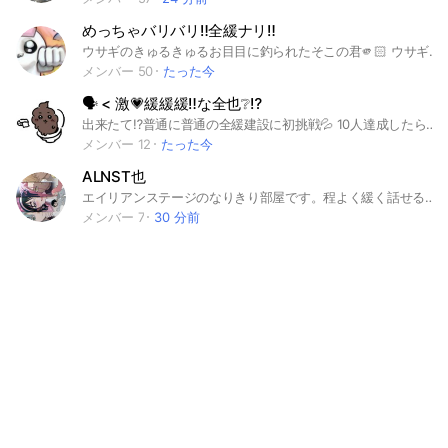
めっちゃバリバリ‼️全緩ナリ‼️
ウサギのきゅるきゅるお目目に釣られたそこの君🫵🏻 ウサギに釣られちゃうなんてセンスいいね‼️ とりあえず𝑩𝑼𝑪𝑯𝑼💋💋 ねぇここ入りたい❓ 入りたいよねそーだよね知ってたーーー‼️ とりあえず簡単なるーる‼️ 掛け持ち 、 折 が ❌ それ以外は基本 ⭕️ 治安が良くて管理さんを慕ってくれる可愛い子が来てくれたら嬉しいな🥰 ライトとかイベントじゃんじゃかするつもりだからそーゆーの好きな子必見‼️ 管理は楽しくみんなで仲良くしたいです🫶🏻 それとここの管理さん寂しがり屋だからすぐかまってかまってメンしちゃうけどそこもご愛嬌って事で許してくれる激メロちゃんだけ入っておいでね💕︎ 一度でいいからどんちゃん騒ぎしてくれるオプが作りたいんだ😖 とりあえず年内100人越え‼️ タグ #鬼滅 #呪術廻戦 #葬送のフリーレン #アオのハコ #推しの子 #じばしょ #H×H #ワンピース #極楽街 #お姉ちゃんの翠くん #メガネ、時々、ヤンキーくん #ヒロアカ #2434 #実況者 #チェンソーマン #進撃 #ダンダダン #SPY×FAMILY #ポケモン #恋まや #多聞くん今どっち！？ #桃源暗鬼 #らんま1/2 #NANA #ハイキュー #原神 #ジブリ #ディズニー #うるわしの宵の月 #殺戮の天使 #暗殺教室 #サカモトデイズ #春の嵐とモンスター #ホタルの嫁入り #妖怪ウォッチ #東リベ #薫る花は凛と咲く #不可抗力のILoveYou #君に届け #マリッジトキシン #花秘める君のメテオール #リゼロ #エイステ #少女漫画 #ツイステ #魔入間 #東方 #GTO #ミルサブ #ホロライブ #エヴァ #プロセカ #NARUTO #キングダム #特撮 #3次元 #薬屋のひとりごと #賭ケグルイ #宝石の国 #斉Ψ #コナン #プリキュア #銀魂 #ジョジョ #約ネバ #今日俺 #ガチアクタ #セーラームーン #ドクスト #ホリミヤ #超かぐや #東京エイリアンズ #ブルロ #文スト #転スラ #正反対な君と僕 #アメデジ #幽白 #也 #全也 #全緩 #nrkr #なりきり なう(2026/08/03 18:02:30)
メンバー 50
たった今
🗣 < 激‪‪💗緩緩緩‼️な全也❔‪⁉️
出来たて⁉️普通に普通の全緩建設に初挑戦💦 10人達成したらライト💡も高頻度でするし暇な時は絵チャ🎨開きまつ‼️‼️ 更に増えたら様ゲ、人狼、仮カプ等も✨ 暇で暇で仕方ない‼️って方は大歓迎 ルールは緩めだから地雷が沢山ある人は回れ右かも🙂‍↕️ ️⭕️ 同顔 派生 CC （ 無言 短期 ） スタンプ 画像 ライト 絵チャ 空白 漢字 厨 イベント 2次元 3次元 折 絵文字 顔文字 ❌ 荒らし 動画 ボイメ tag #激緩 #緩也 #nrkr I know #ハズビン #HazbinHtel #ヘルヴァ #エイステ #alienstage #zombiestage #ランフレン #RANFREN #ミルサブ #ミルキーサブウェイ #ドクスト #Dr.STONE #鬼滅 #KMT #進撃の巨人 #AOT #約ネバ #えぶりでいホスト #えぶホス #東京リベンジャーズ #東リべ #文スト #BSD #ちいかわ #アメデジ #ライチ光クラブ #みいちゃんと山田さん #ドキドキ文芸部 #アドベンチャータイム #モブサイコ #ディズニー #ジブリ #マウスウォッシング #オシャレになりたいピーナッツくん #風と木の詩 #plotアニメ #カレコレ #ヤルミナ #トイストーリー #ミギとダリ #都のオワリですチャンネル #光が死んだ夏 他 #忘却バッテリー #実況者 #日常組 #らっだぁ運営 #wrwrd #ホロライブ #ブルーロック #ハイキュー #チェンソーマン #JUJU魔入間 #桜蘭高校ホスト部 #メダリスト #ハッターズ! #暗殺教室 #極楽街 #ファントムバスターズぼっち・ざ・ろっく! #JOJO #プロセカ #バンドリ! #学マス #あんスタ #ヒロインズ #MGA #芸人 #イナイレ #ガチアクタ #桃源暗鬼 #銀魂 #HUNTER×HUNTER DEATHNOTE #プリキュア #アイカツ! #東方Project #MIU404 #ドラマ #原神#崩壊・スターレイル
メンバー 12
たった今
ALNST也
エイリアンステージのなりきり部屋です。程よく緩く話せる方向けの落ち着いた空間を目指しています。 NG 創作、掛け持ち、三大厨、動画、スタンプ、ボイメ、絵文字、OCに関係ない画像、無言着席、過度な下ネタ、OC特有の略語、荒らし、背後年齢未成年(18歳未満) 入る時は未定に準ずる名前で申請すること。 詳細は中で。 #エイリアンステージ #エイステ #ALNST #也 #なりきり
メンバー 7
30 分前