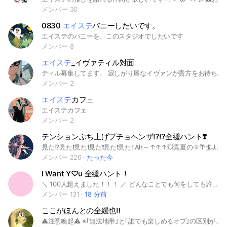
メンバー 30
0830
エイステ
バニーしたいです。
エイステのバニーを、このスタジオでしたいです
メンバー 8
エイステ
_イヴァティル対面
ティル募集してます。 寂しがり屋なイヴァンが貴方をお待ちしています。 #エイステ #エイリアンステージ #ティル #イヴァン
メンバー 2
エイステ
カフェ
エイステカフェ
メンバー 2
テンションぶち上げプチョヘンザ⁉️⁉️全緩ハント❣️
見た⁉️見た❗️見た❗️見た❗️見た❗️見た‼️Ah～↑↑↑💥真夏の🌞🌴🏄Jamboree〜〜‼️‼️レゲエ🇯🇲💃🙌🏻砂浜🌺🏖🌴🌞Big Wave!!🌊🌊💥💥💥 ごめん見てくれたの嬉しくてれろれろれろれろあごめんちゃい♥️ まぁうん、このオプがそれくらいアタオカなことは伝わった・・よね❓爆照 ルールはＯＣが壊れなきゃ基本🙆🏻‍♀️ただし❗️名前と姿見変えて抜けるのは❌❌❌ どう❓結構簡単だと思うんだけど😗同顔も掛け持ちも🙆🏻‍♀️基本上の以外はなんでもイイヨ‼️ ごめんもう書くことなくて顔ない 未定でこい！🫵🏻🫵🏻🫵🏻 入ったら宣伝して❓🥺🥺🥺🥺 ⬇️ここにない界隈もおいで！！！！🫴🏻🫴🏻⬇️ #全也 #全緩也 #２次元 #２.５次元 #３次元 #文スト #ドクスト #ヒロアカ #Ｈ×Ｈ #ウィンブレ #ダンダダン #忍たま #サカデイ #ワンピース #チェンソーマン #葬フリ #組長娘と世話係 #じばしょ #黒執事 #進撃 #薬屋 #呪術 #推しの子 #暗殺教室 #よふうた #鬼滅 #斉Ψ #怪八 #ブルロ #ハイキュー #ホリミヤ #デスノ #東京喰種 #マッシュル #光夏 #タコピー #ジョジョ #るろうに剣心 #転スラ #無職転生 #ＮＡＮＡ #魔王城でおやすみ #ポケモン #プリキュア #仮面ライダー #銀魂 #東リべ #ＮＡＲＵＴＯ #エヴァ #スパイファミリー #逃げ若 #桜蘭高校ホスト部 #アイカツ #プリパラ #チ。 #リゼロ #アメデジ #エイステ #にじさんじ #からぴち #めめ村 #実況者 #第五 #プロセカ #原神 #声優 #ＭＣ実況 #おどみん #らっだぁ運営 #東方 #ヘタリア #ツイステ #宝石の国 #日常組 #カリスマ #ホロライブ #エブホス #妖はじ #あんスタ #コンパス #ヒプマイ #ミルサブ #ワートリ #ハリポタ #ファンタビ #龍が如く #幽遊白書 #刀剣乱舞 #ＭＩＵ４０４
メンバー 226
たった今
I Want Y♡u 全緩ハント！
＼ 100人超えました！！！ ／ どんなことでも何をしても許される(ᴖ ̫ᴖ )♪ 緩いと言いながら長ったらしい規則が書かれているのを見たことがあるのではないでしょうか？ 果たして本当に緩いのだろうか・・・ ＼ＮＯ！！！／ そんなのは緩也ではない。パッケージ詐欺です 騙されてますよ‼️早く気づいて‼️ ですが、ここでは誰も貴方を咎めません 貴方は現実から目を背けて自由になるのです （※決してスピってるワケではない） 界隈としても自由度の高い緩也なので2次元はもちろん2.5次元、3次元もヨシ！しかし、オリジナルや創作となると地雷が多いので今回は見送らせていただきます🔙 ガチハントで恋人との純愛（ラブロマンス）を楽しむなりマブハントで数少ない友達を増やすなり、どうぞ楽しんで貰えればこちらとしても喜ばしい限りです。 人集める為になんか書いたけどここまで見たら流石に来たらどうですか？ 需要はこちらのタグに⬇️ 爆誕日 2026/06/26 #全緩 #ハント #なりきり #nrkr #アンパンマン #ドラえもん #クレヨンしんちゃん #呪術廻戦 #Dr.STONE #チェンソーマン #銀魂 #原神 #崩壊スターレイル #文豪ストレイドッグス #ワンピース #とんがり帽子のアトリエ #斉木楠雄のΨ難 #ようこそ実力至上主義の教室へ #ジョジョの奇妙な冒険 #その着せ替え人形は恋をする #ダークギャザリング #推しの子 #光が死んだ夏 #ドラゴンボール #SAKAMOTODAYS #おそ松さん #タコピーの原罪 #地縛少年花子くん #ホリミヤ #進撃の巨人 #チ。#ツイステッドワンダーランド #ヴァニタスの手記 #ハイキュー #DEATHNOTE #エイリアンステージ #エイステ #あんスタ #あんさんぶるスターズ #薬屋のひとりごと #ブルーロック #サマータイムレンダ #リゼロ #葬送のフリーレン #鬼滅の刃 #ミルキーサブウェイ #ランフレン #ib #フリーゲーム #歌い手 #にじさんじ #🌈🕒 #VTuber #実況者
メンバー 131
18 分前
ここがほんとの全緩也‼️
⚠注意喚起⚠ ※｢無法地帯｣と｢誰でも楽しめるオプ｣の区別がつかない人は、申し訳ないのですがここに来ないでください。 ※入る時は｢未定｣、かつ初期アイコンで来てください。 ※合言葉分からないって言ってる人は ｢最後まで｣｢しっかり｣読んでください。 …これ合言葉じゃねぇんだわ。 ここは比較的ルール少なめのオプです。ただ、皆が不快にならず楽しめるように、最低限のルールを設けています。 代わりと言ってはなんですが、他場では禁止されてるようなスタンプボイメ動画、全部ありにしています。 無法地帯に行きたいのならここでブラウザバック。 最低限のルール大事だよな！よし！入ろう！って思ってくださる方はこのまま下に。 ⬇⬇⬇⬇⬇ 〇ルール 荒らし・主同士の喧嘩・浮気・折・掛け持ち・同顔・オプ既存伽羅の派生・スタンプなどの連投。それ以外は何してもおっけー！！ 顔文字絵文字も使え！！！ キャラ表たんし表かんし表はちゃんと書いてね！着席扱いにしないからね！！ えーん、それくらい？？ ライトとかもルールあるんだけどまぁそれは中に入ってから確認してほしいな。 管理に負けないくらい暴走してくれる人をお待ちしております 。 いったんタグ↓ #全也 #なりきり #nrkr #実況者 #RKRN #忍たま #問答打 #QK #ポケモン #pkmn #パラライ #ParadoxLive #ヒロアカ #MHA #hrak #呪術廻戦 #juju #チェンソーマン #ドラクエ #DQ #マッシュル # 合言葉→トナカイ #おそ松さん #鬼滅の刃 #kmt #原神 #にじさんじ #🌈🕒 #声優 #エイステ #怪獣8号 #たまごっち #ワンピース #ONEPIECE #アイカツ！ #プリパラ