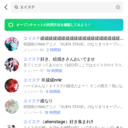
Search
search
OpenChats
area
search
or
Back
rese
messages
オープンチャットの利用方法を確認してみよう！
guide
エイステ
緩緩緩緩緩緩緩緩緩緩緩緩緩緩緩緩緩緩緩緩緩緩緩緩緩也
open
韓国発のWebアニメ 『ALIEN STAGE』のなりきりオープンチャットです。 何でもアリです。 パスワードは 1234 です。 嘘です。パスワードはありません。 好きなカプ選んでください。 #エイリアンステージ #エイステ #なりきり #也 #緩也 #ALIENSTAGE #ミジ #スア #ティル #イヴァン #ルカ #ヒョナ #MIZI #SUA #TILL #IVAN #LUKA #HYUNA
メンバー 40
2 時間前
エイステ
好き、絵描きさんおいでませ
見てくださってありがとう🙌🏻💞ここではエイステのイラストを見せ合ったり、グッズの自慢やエイステについての雑談を主にしたいなと思っております🎶知ったばかり、ハマったばかりの新規さんもぜひ🫵🏻✨アイコンはご自身で描かれたイラスト、本家様のイラスト、又は初期アイコンのいずれかでお願いします！🙏🏻その他細かいルールは今のところありません🙆‍♀️常識の範囲内で楽しくエイステへの愛を共有しましょう🫶🏻🫶🏻🫶🏻#エイステ#エイリアンステージ#alienstage#ALNST#イラスト#雑談
メンバー 79
19 時間前
エイステ
ꕤ 緩緩nrkr
ハーイみんな！エイステの緩也だよー！ そこの貴方！気になるなら入っておいでよ！ 基本自由だから表で騒いで欲しい！ ほらほら今ならガラ空き！ 〇な事 ↓↓↓ 絵文字 写真 （ 消せばOK ） ３L 三大厨 折り 同顔 （ ３人まで ） 壁 ‪✕‬な事 ↓↓↓ スタンプ ボイメ #エイステ #nrkr #緩 #ゾンステ
メンバー 10
6 時間前
エイステ
緩なり
韓国発のWebアニメ 『ALIEN STAGE』のなりきりオープンチャットです。 何でもアリです。 パスワードは 1234 です。 嘘です。パスワードはありません。 好きなカプ選んでください。 #エイリアンステージ #エイステ #なりきり #也 #緩也
メンバー 6
18 時間前
エイステ
（alienstage）好き集まれ‼️
エイステの推しを語れる仲間が欲しいです~‼️＞ ω ＜ﾉ💦 ⚠︎お願い⚠︎ ・既読無視や未読無視は傷ついたり揉め合いの原因になるので何か理由がある場合以外やめて頂きたいです(；；) ・抜ける際は一言声を掛けて抜けてくださると人数が把握出来て嬉しいです 主に推しを語ったり、雑談、考察、相談などなんでもOKです‼️｢今日エイステのグッズ買ったんだ~！｣とか｢〇日エイステと〇〇のコラボやるらしいよ！｣などの雑談も大歓迎です🙆🏻♡