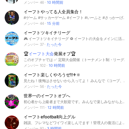
メンバー 46
10 時間前
イーフトやってる人全員集合！
#ゲーム #サッカーゲーム #イーフト #いーふと #さっかーげーむ #さっかー #プレミアリーグ #ゲーム #げーむ #スポーツ #すぽーつ #大会 #ブンデスリーガ 荒らしなどはやめてください🙇 雑談いっぱいしよー！ 宣伝⭕️即抜け❌荒らし❌垢売買❌悪口❌ 宣伝はノートにしてねー！ 初心者大歓迎！フレマもいっぱいしよー タメ口も全然オッケー👌 大会もやるよー人数が増えたら賞金もつけるかもー！ 世界1のオプを目指して頑張るぞー💪
メンバー 44
15 分前
イーフトツキイチリーグ
🎮 イーフトツキイチリーグ ⚽️ イーフトの大会をメインに活動しているオープンチャットです！ 月1回のリーグ戦を中心に、合間には短期のカップ戦も開催予定 イーフトはもちろん、Jリーグや海外サッカーなどのサッカー談義、雑談、たまには他ゲームの話も大歓迎です！ 初心者から上級者まで、誰でも参加OK！ 気軽に参加してください ━━━━━━━━━━━━━━ 【オプチャのルール】 ・暴言、煽り、指示口調は禁止 ・他オプチャ等への無許可での宣伝は禁止 ・「エフェクト」など、イーフトや対戦相手を下げる発言は禁止 ・対戦報告は丁寧に行い、相手へのリスペクトを忘れない ・最初は敬語での会話をお願いします 【承認に関して】 初期アイコン、イーフトを含める名前はキックしております。 名前は10文字以内でお願いします。 人数の問題で承認に満たない場合があります 当オプチャは、民度が良く、誰もが落ち着いて楽しめる場所を目指しています。 そのため、最低限の常識やコミュニケーションができない方には、管理人の判断で強制退会をお願いする場合があります。 ━━━━━━━━━━━━━━ みんなで楽しく、そして本格的に！ 一緒に盛り上がれるリーグ・大会を作っていきましょう！ 【オプチャ参加者のYouTube】 えびていさん https://youtube.com/channel/UCqWnYL0TBzgAQqIcFF8ijrw?si=6vDbfraACA_wNqui のっこんさん https://youtube.com/channel/UCTVTmoyziIOGuwYwCk0Je5g?si=JWTs39DNjATfJd_L #イーフト大会 #イーフト #初心者歓迎 #サッカー #Jリーグ
メンバー 37
たった今
🏆
イーフト大会
発展オプ🏆
このオプチャでは ✅ 定期大会開催（トーナメント制・リーグ制） ✅ 個人大会＆2人組のコープ大会🤝 ✅ フレンドマッチで実力アップ🔥 だけじゃない。 💬 雑談OK 📰 最新リーク・情報共有 📚 学生向け勉強部屋あり（進学校の人もいて普通に教えてくれる笑） 「勝ちたい」「強くなりたい」 「ワイワイ話したい」 「受験も頑張りたい」 どれか1つでも当てはまったら歓迎👊 🎯 目標300人！ マナー守れる人なら誰でもOK！ 初心者〜上級者まで、居心地いい環境作ってます。 あ、精神年齢の低い小学生は絶対に入らないで下さい。イライラするので 一緒にeFootball盛り上げよ🔥 参加待ってます‼️ #イーフト #eFootball #サッカー #大会 #コープ #フレマ #雑談 #勉強 #受験
メンバー 102
10 時間前
イーフト楽しくやろうぜ‼️⚜️🔆
見たね！後悔はさせないから入ってよ！ みんなで《コープ、フレマ、大会、雑談など色々楽しくやろうぜ！！》猛者もいるかアドバイスとかももらえるよ！ 初心者大歓迎🔰！ 無課金も誰でもきていいよ！#イーフト
メンバー 56
たった今
世界一のイーフトオプへ
初心者から上級者まで大歓迎です。みんなで楽しみながら上達してきましょう。賞金付きの大会も行う予定です。#イーフト #ウイイレ
メンバー 111
12 時間前
イーフトefootball向上グル
雑談、フレマなどワイワイ楽しんでます！管理人の復活により、2年ぶりにこのオプチャ復活しました！大会なども開いてるので是非色んな方を集めてください🔥 オプチャ対抗戦なども今後開く予定です 🙂‍↕️ 初心者も大歓迎です！ #イーフト #efootball #efootball2025 #イーフト大会 #サッカー #海外サッカー #Jリーグ #ウイイレアプリ #ウイイレ #ウイニングイレブン #イーフットボール
メンバー 92
3 時間前