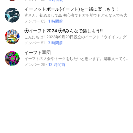
イーフットボール(イーフト)を一緒に楽しもう！
皆さん、初めまして🙇 初心者でもガチ勢でもどんな人でも大歓迎です！ (喧嘩や荒らしなどが無ければ🙆) 一応簡単な目標としては、第一に「楽しむ」、そして「質の高い場所」というのを目指して活動していきます。 様々な大会も頻繁に開催しています！ 是非気軽に参加してみてください！🙇 #e-football#ウイイレ#イーフト#サッカー#ゲーム#中学生#高校生#中高生#社会人#大人
メンバー 63
1 時間前
⚽︎イーフト2024 ⚽︎‼️みんなで楽しもう‼️
こんにちは‼️ 2023年9月20日設立のイーフト「ウイイレ」グループです。 よろしくお願いします🙇 200人目指してます‼️(ง🔥Д🔥)ง ルールはちゃんと守ってください。(荒らし暴言下ネタ) イーフト以外にもサッカーの話などします‼️ ちなみにイーフトやってない人もいるよー笑笑 みんなでイーフト楽しんでいきましょう‼️ サブトークルームにプロスあるからプロスピやってる人も入ってみてねー‼️ #ういいれ #e football #盛り上がる #楽しい #ウイイレ #大会 #e football #プロスピ #カレーマン #コープ #イーフト
メンバー 51
3 時間前
イーフト軍団
イーフトの大会やトークをしたいと思います。是非入ってください。 #イーフト #イーフットボール
メンバー 29
12 時間前