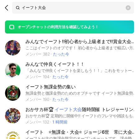
Search
search
OpenChats
area
search
or
Back
rese
messages
オープンチャットの利用方法を確認してみよう！
guide
みんなでイーフト‼️初心者から上級者まで‼️賞金大会定期開催中‼️
open
ここはイーフトのオプです！ 初心者から上級者まで幅広い方待ってます！ フレマ相手の募集や選手育成の紹介などやってます！ #イーフト#ウイイレ#イーフト25#サッカー#ゲーム
メンバー 382
たった今
みんなで仲良くイーフト！！
「みんなで仲良くイーフトを楽しもう！！」これをモットーにフレマやスカッド相談などいろいろしてます！ イーフトやってたら誰でも大歓迎です！ このオプチャはまじで世界一平和な自信があります！🔥 ぜひ入ってみませんか？ #イーフト#フレマ#サッカー#サッカーゲーム#efootball#誰でも#イーフットボール#海外サッカー#Jリーグ#さっかー#いーふと#ワールドカップ#W杯#大会#チャンピオンズリーグ#CL #いーふっとぼーる#アーセナル#バルセロナ#レアル・マドリード#マンチェスター・シティ#インテル#バイエルン#プレミアリーグ#ラリーガ#セリエA#リーグアン#ブンデスリーガ#日本代表#サムライブルー#EURO#ユーロ#アジアカップ#スペイン代表#イングランド代表#ブラジル代表#フランス代表#アルゼンチン代表
メンバー 194
たった今
イーフト無課金勢の集い
無課金勢と微課金勢のためのオプチャです イーフト無課金勢の集うオプチャです スカッド相談であったり、フレマだったりができます ジェラードとか100コインとか目当てのフレマをするのはいいですがそのあとすぐに抜けるのは禁止です みんな結構優しいです あとは雑談も多いです 今なら絶賛古参になれます #イーフト #ウイイレ #フレマ #大会 #スカッド相談 #雑談 #ガチャ考察 #ゲーム #コープ #サッカー #初心者 #上級者 #無課金 #超微課金 #キック #リアルサッカー #ワールドカップ
メンバー 190
たった今
おかサカ杯🏆
イーフト大会
随時開催 トレジャーリンク＆フレマ大歓迎
おかサカ杯🏆 定期的に開催中‼️ イーフトのフレマや雑談ももちろんOK👌 即抜け、荒らし禁止！ #イーフト#ゲーム#サッカー#フレマ#大会#Tiktok#雑談#おかサカ杯
メンバー 132
1 時間前
イーフト ⭐️無課金・大会⭐️ ジョージ6世 常に大会中‼️
イーフトが主の無課金限定のオープンチャットです。課金勢の方はご遠慮ください 初心者でも上級者でも大歓迎です 興味があれば入ってください ブロスタのオプもあります 大会もやっています イーフトだけでなくjリーグや海外サッカーなどの話もするよ ⭐️⭐️⭐️#大会⭐️⭐️⭐️ #いーふと #ブロスタ #無課金 #ゲーム #フレマ #eFootball #雑談 #jリーグ #5大リーグ #ワールドカップ