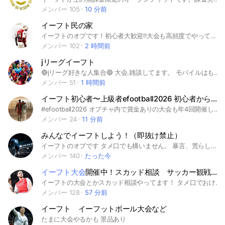
メンバー 105
10 分前
イーフト民の家
イーフトのオプです！初心者大歓迎‼️大会も高頻度でやってます！気軽に入ってね！即抜けは再参加禁止にします！（入ってから1日） 荒らしはやめてください #イーフト #いーふと #イーフットボール #efootball
メンバー 102
2 時間前
jリーグイーフト
🔴jリーグ好きな人集合🔵 大会.雑談してます。 モバイルはもちろん今後はPC.プレステ.XBOXの大会も開く予定なので 誰でも気軽に参加してください！ #イーフト#jリーグ#サッカー#大会#新規大歓迎#初心者歓迎#猛者歓迎#据え置き版歓迎
メンバー 51
1 時間前
イーフト初心者〜上級者efootball2026 初心者から熟練者まで！PSアプリ
#efootball2026 オプチャ内で賞金ありの大会も年4回開催してます、リーク情報、フレマ、スカッド相談イーフトやサッカーのことならなんでもありです！初めて数日の人から数年の人までご自由にお入りください！
メンバー 24
11 分前
みんなでイーフトしよう！（即抜け禁止）
イーフトのオプです タメ口でも構いません。 暴言、荒らし、下ネタ、連投は❌ 誰でも大歓迎です 大会も開催していく予定です。 スタッド相談、選手育成もします！ 雑談もOK！ #イーフト #サッカー #イーフト大会 #イーフト選手育成 #スタッド相談 #雑談 #jリーグ #5大リーグ
メンバー 140
たった今
イーフト大会
開催中！スカッド相談 サッカー観戦も！
イーフトの大会とかスカッド相談やってます！ タメ口でおけです。 暴言、荒らし、連投、下ネタはやめてください。 みんな入ってきてね イーフトの育成してほしい人もやります！ サッカー観戦もしたい人はしてください！ 一応他のゲームもやってます。 主はグーナーです。あと浦和 2025/11/11本始動 勉強部屋、始めました。 #ウイイレ #イーフト #アーセナル #グーナー #サッカー #イーフト大会 #無課金 #プレミアリーグ #サッカー #トレジャーリンク #jリーグ #育成 #イーフト育成 #スカッド相談 #サカつく #プロスピ #ポケモン #ポケモンGO #中学生 #高校生 #大学生 #学生 #勉強 #ワールドカップ #イーフトコネクト #フレマ #コープ #coop
メンバー 128
57 分前
イーフト イーフットボール大会など
たまに大会やるかも 景品あり