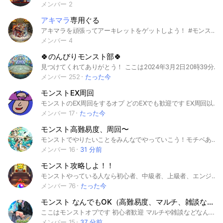
メンバー 2
アキマラ
専用ぐる
アキマラを頑張ってアーキレットをゲットしよう！ #モンスト #アーキレット #アキマラ #天魔の孤城
メンバー 4
🍀のんびりモンスト部🍀
見つけてくれてありがとう！ ここは2024年3月2日20時39分に誕生しました！ 200人突破！！ ------------------------------------- ①ここはモンストに関する全てのことをのんびり楽しむオープンチャットとなっています！雑談も出来ます！新規さんもガッツリ喋っていいです！ ②主はエンジョイ勢ですがここは高難易度を攻略する猛者もたくさんいるのでキャリーもできます！ ③全員が仲良くいれるオープンチャットを目指しています！なので常識がない人は来ないでください！ ④みんなに話してほしいので副官少なめです！ ⑤モンストの名前と同じ名前で入ってきてください！アイコンは初期のもの以外でお願いします！ ------------------------------------- ハッシュタグ欄 #モンスト #モンスターストライク #モンストコラボ #コラボ #初心者 #中級者 #上級者 #マルチ #ソロ #フレンド #ランク #ランク上げ # #ノーマルクエスト #ノマクエ#ノマクエ周回 #書庫 #書庫周回 #オーブ #オーブチケット #オーブ稼ぎ #絆 #絆周回 #ガチャ #ガシャ #覇者 #覇者の塔 #覇者の塔シーズンズ #禁忌 #禁忌の獄 #禁忌の獄深淵 #禁忌ex #刹マラ #那由マラ #無量マラ #涅槃マラ #阿頼マラ #不可マラ #天魔 #天魔の孤城 #天魔の孤城試練1.2.3.4.5.6.7.8.9.10の間 #天魔の孤城空中庭園 #天魔の孤城空中庭園 #天魔ex #アキマラ #コルマラ #キャリー #キャラ貸し #お助け #周回 #運極 #運極作り #モンストニュース ラキモン周回 #守護獣周回 #紋章 #紋章上げ #ミッション #ラッキーリザルト #ラッキー発動 #コイン周回#進化前 #進化 #神化 #獣神化前 #獣神化 #獣神化前 #獣神化改 #真獣神化前 #真獣神化 #厳選 #極 #究極 #超究極 #コラボ超究極 #追加超究極 #超絶 #爆絶 #轟絶 #黎絶 #モンスポット #高難易度 #英雄の神殿 #レベルの書 #戦型の書 #コネクトの書 #新イベント #スクランブルユニバース #新春 #リンネ #破界の星墓 #星墓 #チョイスガチャ
メンバー 252
たった今
モンストEX周回
モンストのEX周回をするオプ どのEXでも歓迎です EX周回以外も歓迎 轟絶、書庫など 主はクソ雑魚うんちっち アイコンはフレが描いたアーキレット #モンスト#コルマラ#EXマラソン#アキマラ#不可マラ#アムマラ#インマラ#禁忌EX
メンバー 17
たった今
モンスト高難易度、周回〜
モンストでやりたいことをみんなでやっていこう！モチベあるけどやる人がいないって方におすすめのオプチャです！高難易度も周回系もやっていくつもりなので初心者もガチ勢も大歓迎。 即抜けする人は通報するので、する可能性がある方は入らないで大丈夫です。最後に1言 楽しもう！ #モンスト#天魔の孤城#禁忌の獄#破界の星墓#メダル稼ぎ#神殿#運極#雑談#アムマラ#インマラ#アキマラ#コルマラ#不可マラ#絆#お助け#神獣の聖域#転界の遺跡#黎絶
メンバー 16
31 分前
モンスト攻略しよ！！
モンストやっている人なら初心者、中級者、上級者、エンジョイ勢など！！誰でも参加おっけーです！！気軽に来てください！手伝って欲しい！って方たちは言えば手伝います！入ってきてほしいです！よろしくおねがいします。 #モンスターストライク #モンスト #雑談 #話し合い #モンストニュース #運極 #コラボ #コラボ予想 #初心者 #中級者 #上級者 #マルチ #お助け #キャリー #キャラ貸し #ランク #ランク上げ #絆 #神殿 #守護獣 #紋章 #周回 #書庫 #ノマクエ #覇者の塔 #禁忌の獄 #深淵 #未開の大地 #未開の砂丘 #超絶トーナメント #天魔の孤城 #試練 #空中庭園 #破壊の星墓 #禁忌EX #天魔EX #星墓EX #刹マラ #那由マラ #無量マラ #涅槃マラ #阿頼マラ #不可マラ #アキマラ #コルマラ #アキマラ #コルマラ #アムマラ #コイン #オーブ #ラキリザ #新春 #ガチャ禁 #ガチャ #無課金 #課金 #轟絶 #黎絶 #ラキモン
メンバー 76
たった今
モンスト なんでもOK（高難易度、マルチ、雑談など）
ここはモンストオプです 初心者歓迎 マルチや雑談などなんでもOKです もちろん別ゲーの話もOKです ゲームの話じゃなくてもOKです #モンスト #モンスターストライク #モンストコラボ #高難易度 #天魔の孤城 #破界の星墓 #アムマラ #インマラ #アキマラ #コルマラ #転界の遺跡 #禁忌の獄 #禁忌の獄 〜深淵〜 #絶級トーナメント #未開の大地 #未開の砂丘 #覇者の塔 #追憶の書庫 #ノーマルクエスト #英雄の神殿 #守護獣 #閃きの遊技場 #歴戦の跡地 #神獣の聖域 #訓練場 #轟絶 #黎絶 #コラボ #周回 #雑談 #阿頼マラ #不可マラ #那由マラ #無量マラ #天魔EX、 #守護、絆のカケラ #ランク、ランク上げ #オーブ、無課金、課金 #運極 #超究極、追加超究極 #絆 #初心者、中級者、上級者 #初心者歓迎 #お助け #ラキモン キャリー キャラ貸し マサムネエルリンネ DNA
メンバー 15
37 分前