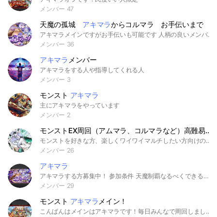
メンバー 47
天魔の孤城
アキマラ
からコルマラ お手伝いまで
アキマラメインですがお手伝いも可能です 人柄の良いメンバーが集まってますので気軽に顔出してくださいね♪ ルール等はありません常識の範疇なら楽しくワイワイやりましょ〜！ 若い世代からおっさんまで！！！ 幅広い年代に愛されたオプです‼️
メンバー 36
アキマラ
メンバー
アキマラをする人や指導してくれる人
メンバー 3
モンスト
アキマラ
主にアキマラをやっています
メンバー 2
モンストEX周回（アムマラ、コルマラなど）高難易度攻略（破界の星墓、天魔の孤城、黎絶など）
モンストを好きな方、楽しくワイワイマルチしたい方向けの周回オプチャです。#モンスト #コルマラ #アキマラ #不可マラ #黎絶 #轟絶 #天魔の孤城 #禁忌の獄 #未開の砂宮 #キャリー#お手伝い
メンバー 26
アキマラ
アキマラする方募集中！ 参加条件 天魔制覇なるべくできる方！ あとアキマラ適正いる方🙋 メンバーはその時によって増やしたり考えています😎 #モンスト #アキマラ #アーキレット
メンバー 29
モンスト
アキマラ
メイン！
こんばんはメインはアキマラです！毎日みんなで周回しましょう！天魔来てない時は書庫とかやりましょう！