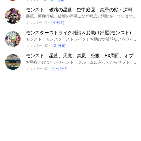
モンスト 破壊の星墓 空中庭園 禁忌の獄・深淵 天魔の孤城・空中庭園 マルチ お助け 運極作成 絆
書庫、運極作成、破壊の星墓…など幅広い活動をしています！ 管理人の生活の関係で入室申請を通すのが遅れる場合がありますが、ご承知の上ご参加ください🙇 みなさん、モンストは好きですか？ 本オプはスマホゲーム「モンスターストライク」通称「モンスト」の交流の場です！ 強い人も、そうでない人もお互いに助け合いながらみんなで上手くなることを目標に頑張りましょう！ #モンスト#モンスターストライク#破壊の星墓#空中庭園#庭園#試練#天魔#天魔の孤城#モンストマルチ#お助け#キャラ貸し#運極作成#運極作り#絆#超究極#キャリー#禁忌の獄#禁忌深淵#深淵#スマホゲーム#スマホ#RPG#わいわい#楽しい#マルチプレイ#初心者#上級者#中級者#悩み#不可マラ#アキマラ#コルマラ#アムマラ#阿頼マラ#刹マラ#不可思議#アーキレット#コルティーナ#アムネディア#雑談#優しい#交流#わいわい#わくわくの実#神殿#周回#マラソン#マラ#上級者#中級者#初心者#質問#攻略#EX#ガチ勢#0から
メンバー 41
14 分前
モンスターストライク雑談＆お助け部屋(モンスト)
モンスト！モンスターストライク！お助けや雑談などをメインにします！別ゲーやリアル雑談もありです！ 🟥主なルール🟥 👇 ・乞食禁止 ・暴言,下ネタ禁止 ・宣伝禁止 #モンスト #モンスターストライク #モンストニュース #天魔 #天魔の孤城 #キャリー #キャラ貸し #モンストマルチ #ゲーム #アキマラ #アーキレット #制覇 #お手伝い #星墓 #破壊の星墓 #チョイスガチャ #マルチガチャ #コイン #遊戯王 #もんすと #もんすたーすとらいく #コラボ #こらぼ #運極 #モンストの日 #ガンダム #ユニコーン #ジークアックス #超究極 #DNA #大規模 #最大 #初心者 #初心者歓迎 #コイン #オラコイン #守護獣 #絆のカケラ #超究極 #マルチ募集 #XFLAG #エックスフラッグ #フラパ #秘海 #秘海の冒険船 #妖怪ウォッチぷにぷに #ぷにぷに #妖怪ウォッチ #雑談 #お助け #マルチ #ドラえもん #エヴァ #エヴァンゲリオン #エヴァ #幽遊白書 #スプラ #にゃんこ #にゃんこ大戦争 #ブロスタ #ツムツム #プロスピ #ファンパレ #バウンティ #ドッカン #プロセカ #ゲーム #ゲーセン #名探偵コナン #コナン #このすば #推しの子 #フリーレン #鬼滅の刃 #超電磁砲 #レールガン #ぼっちざろっく #転スラ #ジョジョ #五等分の花嫁 #まどマギ #怪獣八号 #呪術廻戦 #スパイファミリー #東京リベンジャーズ #東リべ #進撃の巨人 #かぐや様は告らせたい #かぐや様 #ワンピース #ヒロアカ #僕のヒーローアカデミア #ドラえもん #セーラームーン #Disney #ディズニー #MARVEL #マーベル #ウルトラマン #ルパン三世 #銀魂 #チェンソーマン #2.5次元の誘惑 #ニャントス #おかえりキャンペーン #おかえり #リゼロ #Reゼロから始まる異世界生活 #雑談部屋 #新年 #サンデー
メンバー 62
22 分前
モンスト 星墓、天魔、禁忌、絶級、EX周回、オプ
お手数かけますがメイントークルームに入ってからサブトークルームに入っていただけると幸いです #天魔#試練#庭園 #星墓#破界の星墓 #禁忌#禁忌深淵 #EX周回 #涅槃マラ#涅槃寂静 #阿頼マラ#阿頼耶 #那由マラ#那由多 #刹マラ#刹那 #無量マラ#無量大数 #不可マラ#不可思議 #アキマラ#アーキレット #コルマラ#コルティーナ #紋章上げ#書庫#周回
メンバー 37
たった今