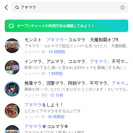
Search
search
OpenChats
area
search
or
Back
rese
messages
オープンチャットの利用方法を確認してみよう！
guide
モンスト
アキマラ
・コルマラ 天魔制覇オプ!!
open
アキマラ・コルマラで固定メンバーを見つけたり、天魔制覇など、お手伝いを目的としてやってもらっても構いません！ちょっとした雑談もOK！誰でも気軽に入ってね！ #モンスト #モンスターストライク #アキマラ #天魔 #試練 #空中庭園 #モンストお手伝い #雑談
メンバー 43
14 時間前
インマラ、アムマラ、コルマラ、
アキマラ
、不可マラ専用オプチャ
勲章つけてると凄いと思われるEXキャラを運極にする為に！ みんなで楽しみながら周回しましょう。 出来るだけ自由にマラソンできる環境にしていきます。 ただしつこい誘いは嫌な人多いと思うので断られたらキッパリ他の人に切り替えましょう。 takerではなくgiverになりましょう。 またここはiPhoneのアクセに寛容なオプチャである為、アクセで周回する又はアクセ使用者と周回するのに抵抗がある方は入るのを勧めません。ご了承下さい。 参加の際は名前の後ろにこのオプチャにきた目的（マラソン名、軸名）を記載してください。 #不可マラ #アキマラ #コルマラ #アムマラ #インマラ
メンバー 58
1 時間前
無量マラ、涅槃マラ、阿頼マラ、不可マラ、
アキマラ
興味を持っていただいてありがとうございます！☺️いつでもメンバー集め中です〜！ ここでは禁忌開催期間に無量大数、涅槃寂静、阿頼耶、不可思議をガンガン狩っていきます！周回初心者も周回上級者もみんな集まれ！運極まで突っ走ろう！結構ゆる〜い雰囲気でやってます！ 禁忌開催外でもアーキレットマラソン、コルティーナマラソンも出来るのでやる事は尽きません！ 抜けたくなったら自分のタイミングでどうぞ！抜ける時は挨拶してくれたら嬉しいけど何も言わずに抜けても…平気です #禁忌EX #禁忌の獄 #涅槃マラ #阿頼マラ #無量マラ #不可マラ #涅槃寂静 #阿頼耶 #無量大数 #不可思議 #マルチ #モンスターストライク #モンスト #初心者 #アキマラ #アーキレット #コルティーナ #コルマラ
メンバー 180
12 分前
アキマラ
をしよう！
とにかくアキマラをするおぷです
メンバー 10
16 時間前
アキマラ
☆コルマラ☆
アキマラオプです！民度いい人限定