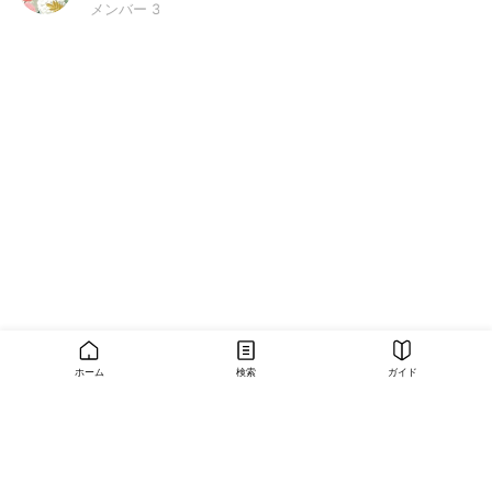
メンバー 3
ホーム
検索
ガイド
(Open
オープンチャットについて
in
(Open
(Open
(Open
はじめてガイド
公式ブログ
オープンチャット禁止規定