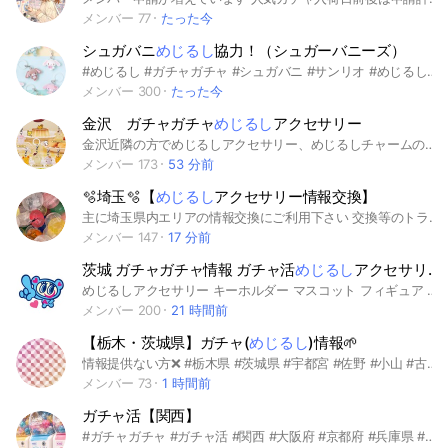
メンバー 77
たった今
シュガバニ
めじるし
協力！（シュガーバニーズ）
#めじるし #ガチャガチャ #シュガバニ #サンリオ #めじるしアクセサリー #キャラクター #可愛い #協力 今週からのシュガバニめじるし協力・交換・情報共有オプです。 トラブル防止の為、店舗の画像を載せるのはご遠慮下さい（店舗名は🙆‍♀️）
メンバー 300
たった今
金沢 ガチャガチャ
めじるし
アクセサリー
金沢近隣の方でめじるしアクセサリー、めじるしチャームの情報収集、交換や譲渡のオープンチャットを作ってみました！ 荒らし対策で承認制にしています。 ご協力お願いいたします🤲 めじるし以外のガチャも交換募集は多少OKですが、強制しないでいただきたいです！ めじるし以外のものの交換を多数出している場合は投稿削除させていただきます。 シール、食玩、ブラインド商品、一番くじ等ガチャと関係ないものの交換、買取募集はやめてください😭 こちらも見つけ次第削除いたします… 人気のものの高額転売等が見つかった場合、強制退会させていただきます。 参加後ノートの確認をお願いいたします🙌！ #金沢 #野々市 #白山 #内灘 #かほく #めじるしアクセサリー #めじるしチャーム #ガチャガチャ #ガシャポン #交換 #買取 #譲渡 #情報交換
メンバー 173
53 分前
🫧埼玉🫧【
めじるし
アクセサリー情報交換】
主に埼玉県内エリアの情報交換にご利用下さい 交換等のトラブルについては一切責任は負いませんのでご了承ください🙇 #C-pla大宮マルイ #C-pla大宮アルシェ #C-plaコクーンシティさいたま新都心 #ガチャガチャの森イオンレイクタウン #ガチャガチャの森ららぽーと富士見 #ガシャポンのデパート大宮 #ガシャポンのデパート浦和 #ドリームカプセルイオンモール川口 #ドリームカプセルイオンモール羽生 #カプセルラボ大宮 #カプセルラボ川越 #アリオ上尾店&ガシャポンSHOP #マルダイ #めじるしアクセサリー #埼玉 #さいたま市 #大宮 #浦和 #川越 #川口 #越谷 #春日部 #熊谷 #所沢
メンバー 147
17 分前
茨城 ガチャガチャ情報 ガチャ活
めじるし
アクセサリー サンリオ ディズニー その他
めじるしアクセサリー キーホルダー マスコット フィギュア ガチャガチャ
メンバー 200
21 時間前
【栃木・茨城県】ガチャ(
めじるし
)情報🌱‬‪
情報提供ない方❌ #栃木県 #茨城県 #宇都宮 #佐野 #小山 #古河 #つくば #土浦 #水戸 #ひたちなか #カプセルトイ #ガチャガチャ #ミニュア #めじるしアクセサリー
メンバー 73
1 時間前
ガチャ活【関西】
#ガチャガチャ #ガチャ活 #関西 #大阪府 #京都府 #兵庫県 #大阪 #梅田 #枚方 #京都 #八幡 #京田辺 #宇治 #兵庫 #神戸 #西宮 #姫路 #ちいかわ #しずくちゃん #たまごっち #ケロロ軍曹 #めじるしチャーム