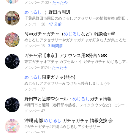
メンバー 7102
たった今
めじるし
￤ 野田市周辺
千葉県野田市周辺のめじるしアクセサリーの情報交換 #野田 #流山 #柏 #春日部 #松伏 #吉川 #越谷 #千葉 #埼玉 #めじるしアクセサリー #ガチャガチャ
メンバー 38
47 分前
🫧🍬ガチャガチャ（
めじるし
など）雑談会✨️💭
めじるしアクセサリーやガチャガチャが好きな人が集まるたところだよ！！ガチャガチャの情報を共有したり、ガチャガチャの話をしたりするよ！即抜け❌楽しいから参加してね💗
メンバー 16
3 時間前
ガチャ沼【東京】アナウンス用❌️発言NG❌️
東京ガチャオプチャ カプセルトイ ガチャガチャ めじるしアクセサリー めじるしチャーム 東京都 東京23区
メンバー 8174
たった今
めじるし
限定ガチャ(熊本)
めじるしアクセサリーみつけたら共有しましょう✨️
メンバー 77
野田市と近隣♡シール・
めじるし
ガチャ情報
#野田市と近隣（春日部や越谷、レイクタウンなど）にシールや、めじるしガチャがあるところの情報交換をしましょう♡
メンバー 47
沖縄 南部
めじるし
ガチャガチャ 情報交換 会
#ガチャガチャ#沖縄 #めじるしアクセサリー
メンバー 27