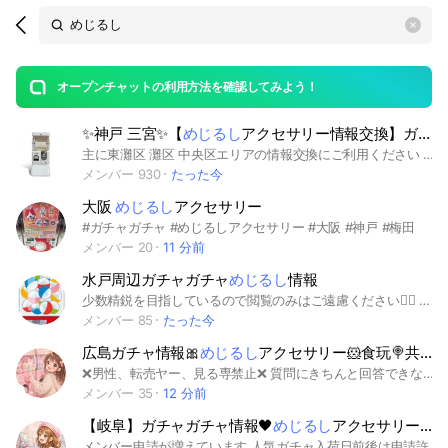
Search
search
OpenChats
area
search
or
Back
rese
messages
オープンチャットの利用方法を確認してみよう！
guide
✨神戸 三宮✨【
めじるし
アクセサリー情報交換】ガチャガチャ
open
主に東灘区 灘区 中央区エリアの情報交換にご利用ください 交換等のトラブルの責任は一切負いませんのでご了承ください #C-pla神戸マルイ #C-pla三宮センター街 #C-pla三宮駅前 #C-pla御影クラッセ #ドリームカプセル神戸ハーバーランドumie #カプセルラボ神戸南京町 #カプセルラボ三宮 #ガチャ牧場三宮センター街本店 #ガチャ牧場ブルメールHAT神戸 #マルダイ #めじるしアクセサリー #神戸 #三宮
メンバー 930
たった今
大阪
めじるし
アクセサリー
#ガチャガチャ #めじるしアクセサリー #大阪 #神戸 #梅田
メンバー 20
11 分前
水戸周辺ガチャガチャ
めじるし
情報
少数精鋭を目指しているので閲覧のみはご遠慮ください🙇‍♀️ 参加後２週間程度発言がない場合は、退会対応とさせていただきます。 シール、食玩情報や交換等にもお使いいただければと思います❗️ 水戸周辺メインで考えておりますがその他も🙆‍♀️ #ガチャガチャ #めじるしアクセサリー #水戸 #茨城
メンバー 85
たった今
広島ガチャ情報🎀
めじるし
アクセサリー🐹食玩🍭共有オプチャ
❌男性、転売ヤー、見る専禁止❌ 質問にきちんと回答できない方は読んでないとみなしておりますので許可しません。 また、人気ガチャ入荷前は申請許可しないです🙅🏼‍♀️ ⚠️参加後【大事なノート】を必ず読んでください ⚠️24時間以内に【大事なノート】に記載していることが出来ていない場合、強制退会になります めじるしアクセサリー、フィギュア、平成女児関連ガチャ、即完が予想される人気なガチャ、食玩などをメインに少数精鋭で入荷日予測、在庫情報など共有していきます！ ぜひガチャ活に役立ててください❕ ⚠️一度強制退会・自主退会した場合再参加不可 ⚠️大事なノート、アナウンスを読まない方、ルールが守れない方、見る専の他力本願の方は参加しないでください #ガチャガチャ #ガチャ #広島 #ガシャポン #サンリオ #たまごっち #ちいかわ #ディズニー #めじるしアクセサリー #キャラクター #平成女児 #食玩 #広島市 #安芸郡 #東広島 #呉 #福山 #尾道 #安佐南区 #安佐北区
メンバー 35
12 分前
【岐阜】ガチャガチャ情報🖤
めじるし
アクセサリー🧸サンリオ🫧平成女児🎀キャラクター🐰共有オプチャ
メンバー申請が増えています 人気ガチャ入荷日前後は申請許可しません ⚠️大事なノート必読⚠️ ❌男性・転売ヤー ❌発言無い方・見る専の方 ❌大事なノートを見ていない方 ❌初回の挨拶が無い方 ❌参加後名前の変更が無い方 ❌ルールが守れない方 ⬆️強制退会になります 強制退会・自主退会共に再参加不可 【上限100名】少数精鋭で岐阜県内のガチャガチャ・食玩情報を共有 被ったガチャなどを交換するオプチャです🫶🏻 めじるしアクセサリー、平成女児関連ガチャ、即完が予想される人気なガチャ、食玩などをメインに少数精鋭で入荷日予測、在庫情報など共有していきます！ ガチャ活に役立ててください🫧 #ガチャガチャ#岐阜#ガシャポン#サンリオ#ちいかわ#ディズニー#めじるしアクセサリー#キャラクター#平成女児#シール#食玩#岐阜県#岐阜市#各務原市#本巣市#可児市#羽島市#山県市#瑞穂市#大垣市#海津市#関市#美濃加茂市#郡上市#多治見市#中津川市#恵那市#中津川市#高山市#土岐市#飛騨市下呂市