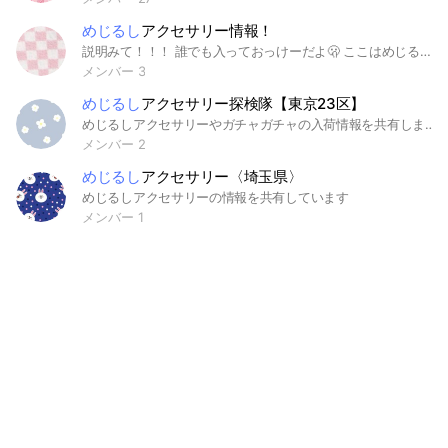
めじるし
アクセサリー情報！
説明みて！！！ 誰でも入っておっけーだよ🫢 ここはめじるしアクセサリーの販売予定やよく入荷している所などを教え合うところだよ😖︎💕︎︎ 例えば 来週から〇〇のめじるし販売だよ！ 東京の（店舗の名前）に〇〇のめじるしあった！ （店舗の名前）は入荷されやすい！ とかを書いてね！ そして荒らしはやめてください‪✕‬ 荒らしをした場合強制退会です。 めじるしアクセサリー以外の話はやめてください😓 みんなでめじるしアクセサリー沢山GETしよう！！ 情報教え合うぞ！ #めじるしアクセサリー
メンバー 3
めじるし
アクセサリー探検隊【東京23区】
めじるしアクセサリーやガチャガチャの入荷情報を共有しませんか？ #ガチャガチャ #めじるしアクセサリー #東京 #東京23区 #ガチャ活 #ガチャパト #ガチャポン
メンバー 2
めじるし
アクセサリー〈埼玉県〉
めじるしアクセサリーの情報を共有しています
メンバー 1