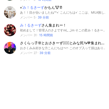
⋆˙
み！るきーず
かもん🐮🥛
あ！！目が合いましたね^^⋆˙ こんにちは⋆˙ ここは、M!LK推しの꒰み！るきーず꒱ が集まるおぷです⋆˙ いま目が合ったみ！るきーずのあなた！！！ ぜひこのおぷでM!LKについて語りませんか！？ ꒰M!LKが大好き‼️꒱という方はもちろん！！ ꒰最近好きになったばっか..꒱ ꒰M!LKのことあまり知らないけど気になる..꒱ という方でもぜひこのおぷに入ってみてください！！ 自分の最近あった嬉しい話や M!LKについて語りたい！！ 自分の作った加工を見てほしい！！ という方！！ここでいっぱーい語りましょう♪♪ 即抜け、宣伝抜け、荒らし抜け、無言抜けは🆖です> < ՞ 見学の方は名前に꒰🐮꒱を付けてこのおぷを気楽に見学してってください⋆˙ ぜひこのおぷでみ！るきーずの皆さんはM!LKについて語りましょー⋆˙ 続きはおぷのなかで！！ ぜひまってます⋆˙⋆˙ 検索用⋆˙ #M!LK#みるく#み！るきーず #佐野勇斗#吉田仁人#塩崎太智#山中柔太郎#曽野舜太
メンバー 5
39 分前
み！るきーず
さん集まれー！
初めまして！管理人のさよですm(_ _)m そこの君み！るきーず､､､？ それなら是非ここへ来てー！ 見学もありだよ！（見学の人は名前に🔰付けておいて♪ 注意⚠️ メインのオプと通知回避部屋以外には入らないでねっっ 細かいルールは特に無いよー でも荒らしはやめてね🙅 即抜けもやめてほしいな！ 見学ありにしてるし👉👈 どう？興味湧いてきた？もうここまで読んでくれてるなら入っちゃえ！ じゃあ私は中で待ってるよ♪ 開設日2026/5/9 #山中柔太朗#佐野勇斗#塩﨑太智#吉田仁人#曽野舜太#M!LK#み！るきーず#アイドル#みるく#えびだん
メンバー 31
15 時間前
さくらっ子🌸とおさきーず🤷‍♀️✨とみな民🦄💙集まれ！雑談もしよ(๑･̑◡･̑๑)
おさくみみ好きな方こんにちは〜‪ෆ‪ このオプ入って損はありません！！ その理由を説明します🍀*゜ ① 通知が増えない様に工夫をしています 管理人，副官に頼めばすぐに休憩を とることができます！(最高1時間) ② 優しい人も沢山いるので馴染めるか 不安な人も安心して入れます (喋ればオプの子が反応してくれるので沢山話しましょ〜💕︎) ③ 自主的にこのオプを盛り上げようとしている人がいます (入ってくれた子にはちゃんと挨拶やルールの確認をさせてくれます！) ④ 大型イベントが大体2ヶ月に1回開催 されます！！ (主に管理人や副官が話し合って イベント内容を考えています‪‪‪‪‪🫶🏻️ ̖́-) ⑤ このオプにしかない魅力があります😻 6月のこのオプのスローガン！ 1周年記念⭐これからも仲良く楽しく過ごそう！ オプの成長記録 ２０人達成 7/13🎊 ２５人達成 7/13🥳 ３０人達成 7/20㊗️ ３５人達成 8/1 🎉 ４０人達成 8/5🥂 ４５人達成 8/7🍾 ５０人達成 8/9🎂 ５５人達成 8/21👏 ６０人達成 9/1😭🎊 ６５人達成 ７０人達成 ルール 荒らし，暴言禁止 他のオプの宣伝 体験NG 抜けるとき⬇️ 1人連れてくる！3回宣伝しても連れてこれなかった人はその宣伝した写真をノートに載せてから抜けてください！ 親バレしてもルールは必ず守りましょう！ 抜けて後悔するような楽しいオプに 必ずさせます❕ #さくらっ子#おさきーず#みな民 #おさくみみ 2024.6/2 作成 2025.6/2 一周年
メンバー 27
39 分前