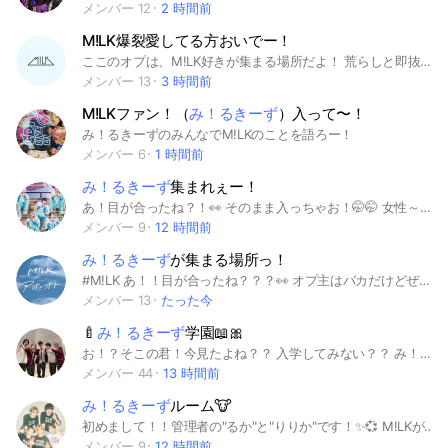
メンバー 12
2 時間前
M!LK爆裂愛してる方おいでー！
ここのオプは、M!LK好きが集まる場所だよ！ 荒らしと即抜けは滅！ 楽しくM!LKの話をしたり雑談したりしてもいいよ！ アイコンは絶対M!LKのメンバーかM!LKの画像で！ ここのオプの人数目標は、、目指せ10人！！ 〘ルール〙 宣伝⭕️ 即抜け・荒らし❌ 勧誘❌ 暗い話…相談室とかで！ 宣伝抜け（宣伝して抜けること）…❌ ※個人情報は自己責任で ※アイコンを3日以内に変えなければ強制退会させる可能性があります #M!LK #み！るきーず #今日ビジュイイじゃん #好きすぎて滅 #爆裂愛してる #限界突破！やってM!LK #ば・く・れ・つ♡ #アイドルパワー #吉田仁人 #塩﨑太智 #佐野勇斗 #山中柔太朗 #曽野舜太
メンバー 13
3 時間前
M!LKファン！（
み！るきーず
）入って〜！
み！るきーずのみんなでM!LKのことを語ろー！
メンバー 6
1 時間前
み！るきーず
集まれぇー！
あ！目が合ったね？！👀 そのまま入っちゃお！🤭🤭 女性～男性、誰でも入ってきてね！ ここはM!LKの話、雑談！色々してるよ！ みんなで仲良く話そっ！🫶🏻 #佐野勇斗 #山中柔太郎 #吉田仁人 #塩崎太智 #曽野舜太 #板垣瑞生 #山﨑悠稀 #宮世琉弥 #M!LK #み！るきーず
メンバー 9
12 時間前
み！るきーず
が集まる場所っ！
#M!LK あ！！目が合ったね？？？👀 オプ主はバカだけどぜひ入ってくれると嬉しいなぁ...人は少ない...でもみ！るきーずは沢山いるって信じてるよー！！お願い入って🌷
メンバー 13
たった今
🍼
み！るきーず
学園📖🎀
お！？そこの君！今見たよね？？ 入学してみない？？ み！るきーず学園の校長、ねねでーす！！ 教頭は、@たいやき だよー！！！ あ！もしかして！ 『自分み!るきーずじゃないし…』 『あまり知らないし…』 『新規だし…』 って思ってない！？ そんな人も大歓迎！！ たくさんのみ！るきーずと一緒に知って行こー！！ 初期メン推しさんも一緒に楽しもうー！！！ もちろん体験入学もあるよー！ 体験は1ヶ月いて欲しいかな！ 体験の人は→🎀 この絵文字つけて欲しい！ 最初っから入るよって言う人はつけなくて大丈夫！！ これを機にM!LKを好きになってくれたら嬉しいなー！！ 〜校則〜 荒らし ❌ M!LKの悪口❌ 喧嘩❌ 校則はこれだけ！！ 卒業するときは声かけて欲しいな！ 入ったらノートに自己紹介書いてね！！ M!LKの事とか、学校の事とか、、たくさん雑談したい人は、体育館に入って欲しいな〜！！ ここまで読んでくれてありがとう！！ 少しはM!LKに興味を持ってくれたかな？？ みんなめっちゃ優しくて話しやすいから絶対楽しいよ！！ 年齢、性別関係なし‼️ 興味を持った人はぜひ入って見てね！！ 中で待ってるね！！！ #佐野勇斗 #山中柔太朗 #吉田仁人 #塩﨑太智 #曽野舜太 #山﨑悠稀 #板垣瑞生 #宮世琉弥 #み！るきーず #M!LK
メンバー 44
13 時間前
み！るきーず
ルーム🐮
初めまして！！管理者の"るか"と"りりか"です！✨💞 M!LKが大好きでみ！るきーずのみんなと語りたくて作りました！👍🏻 自己紹介（るか） ・推し 塩﨑太智くん ・好きなコンビ 塩レモン ・好きな曲 ハピダン ・現場 み！るき一ず感謝祭2026〜爆裂ホームパーティー 北海道公演 自己紹介（りりか） ・推し 塩﨑太智くん ・好きなコンビ 塩レモン ・好きな曲 チラチLOVE ・現場 み！るき一ず感謝祭2026〜爆裂ホームパーティー 北海道公演 【オプチャについて】 ・M!LKについてたくさん語る場所です🍼 ・情報共有◎ ・新規さん、同担さん、他担さん大歓迎！ ・みんなで楽しく仲良く話しましょう✨
メンバー 9
12 時間前