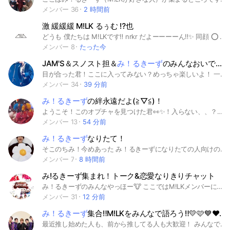
メンバー 36
2 時間前
激 緩緩緩 M!LK るぅむ ⁉️也
どうも 僕たちは M!LKです‼️ nrkr だよーーーーん‼️✨️ 同顔 ⭕️ 折伽羅･旧 ❌ 也以外は通しません‼️ ちょーーっと❓今目が合ったよね 👀✨️ 見過ごせないよ 🥰🥰 こんな 奇跡二度とないよ❣️ 真 ･ 運命 だね 😘😘 こんなこと 人生に1回あるかないかくらいだよね ｳﾝｳﾝ 入っちゃぉ 〜 ❕🙄 管理人の 佐野勇斗が 待ってますよん ※諸事情により今は管理人塩﨑太智です 〜 メンバー 〜 🩷 ぴーちひっぷぴんく岡崎 💛 きらめきいえろー 💙 さふぁいあぶるー ‎🤍 くりすたるほわいと ❤️ はっぴーれっど #M!LK #み!るきーず #也霧
メンバー 8
たった今
JAM'S＆スノスト担＆
み！るきーず
のみんなおいでぇぇぇ！！🍏💎☃️🥛
目が合った君！ここに入ってみない？めっちゃ楽しいよ！ 一応ルール説明！ 雑談恋愛相談まる！アンチと荒らしは回れ右！詳しくは大事なノート載せてます！ 入ったら大事なノートの確認とノートに自己紹介お願いしますっっ！！ ミセスかSnowManかSixTONESかM!LKのどれかひとつ押してる方でもいいので入りましょ！！ 推しについてバンバン語っちゃいましょぉぉ！ アイコンは自由ですが下ネタ系はやめてくださいね！ 50人目指してるのでおいでください！ まじで本気でバチくそ楽しいよ？？入ろ？？ 入ったら俺の方からファンサあげちゃう☆() まぁ茶番は置いといて 説明欄見たなら来てね！！ 建設日 8月24日 9月1日 10人達成 12月5日 20人達成 1月9日 30人達成 3月3日 40人達成 #ミセス#藤澤涼架#若井滉斗#大森元貴#写真共有#雑談#個性#相談#SnowMan#SixTONES#M!LK#佐久間大介#髙地優吾#松村北斗#ジェシー#京本大我#田中樹#ラウール#宮舘涼太#渡辺翔太#阿部亮平#目黒蓮#向井康二#岩本照#深澤辰哉#塩﨑大智#佐野勇斗#吉田仁人#曽野舜太#山中柔太郎#推し
メンバー 34
39 分前
み！るきーず
の絆永遠だよ(≧▽≦)！
ようこそ！このオプチャを見つけた君👀✨️！入らない、、？？去年の3月からM!LK推してま〜す！入って後悔のないオプチャ目指してます！M!LK好きのみ！るきーず待ってまーす(≧▽≦)！ ルール🤍ྀི 入ったら挨拶して欲しいな！ あと！自己紹介ノートもお願いします！ 即抜けはなるべくなしでお願いします、、！(抜ける時は理由言ってもらえたら🥺)言いたくなかったら大丈夫！ 悪口や荒らし行為などはやめて欲しいな、、！ ルールを守ってみんなで楽しくM!LK語ろー(≧▽≦)！ 20人目指してます！
メンバー 13
54 分前
み！るきーず
なりたて！
そこのちみ！今めあった み！るきーずになりたての人向けのオプチャやんねんなりたてじゃなくてもいいしなりたてでもいいし中でうち管理人のスティンと友達と待ってるからな！#なりたてみ！るきーず
メンバー 7
8 時間前
み!るきーず集まれ！トーク&恋愛なりきりチャット
み！るきーずのみんなやっほー🐮 ここではM!LKメンバーになりきって会話をしたり、恋愛したり、写真を投稿しまーす もちろん恋愛してもしなくてもOK💛 一応ここでカップル誕生してるから笑 希望メンバーがいる場合は、 なってもいいか聞くこと。 名前はメンバー本人の名前か、 そのメンバーってことがわかる名前です 禁止なのは途中のキャラ変更、荒らし、誹謗中傷だよ！気をつけてね！ 質問はいつでもOKです！ みんなで楽しく過ごそう！🐮
メンバー 31
12 分前
み！るきーず
集合‼️M!LKをみんなで語ろう‼️💛🩷💙❤️‎🤍🐄
最近推し始めた人も、前から推してる人も大歓迎！ みんなでM!LKの魅力を語り合ってもっと楽しくM!LKを共有しよう！ ルール 1 個人情報漏洩には気をつけよう！ (もししてしまった場合は場合によりますが最悪の場合強制退会となります) 2 荒らしは絶対NG！ 3 楽しく話そう！ この主な3つの約束を守れば入室おっけー！ 早速入室だ！ヾ(*´∀︎`*)ﾉ