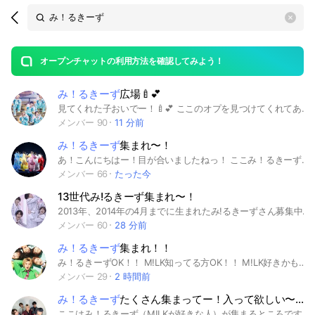
Search
search
OpenChats
area
search
or
Back
rese
messages
オープンチャットの利用方法を確認してみよう！
guide
み！るきーず
広場🍼︎💕︎
open
見てくれた子おいでー！🍼💕 ここのオプを見つけてくれてありがとうっ！ 新規み！るきーずでも大歓迎！ 色んなみ！るきーずと楽しく話したいです！ 少し過密です！沢山話したい方には大大歓迎！！ 通知多いなーって思った方は抜けるのではなく通知部屋にいて欲しいです🥺♡ もちろん旧メンバーを推してる方でも大歓迎です！🤍𐙚 自分がデコった写真や動画など大歓迎！ 🎗🎀。.:✨＊゜🎀。.🎗:＊゜🎀✨ 今は低体温男子になつかれました。の語り部屋と君の好きは無敵の語り部屋があります！！ それだけを語りたい人は専用の部屋だけに入るのも全然大丈夫です❣ 目標は95です！あと3人！入って貰えたらとっても嬉しいです🥹‪‪🫶🏻︎‪ 1人でも多くの方とM!LKを語れたら嬉しいです𓂃🎀𓈒𓏸 オープンチャット開設日 2026年3月22日 #M!LK #吉田仁人 #佐野勇斗 #山中柔太朗 #塩﨑太智 #曽野舜太 #み！るきーず
メンバー 90
11 分前
み！るきーず
集まれ〜！
あ！こんにちはー！目が合いましたねっ！ ここみ！るきーずが集まる場所ですっ💞 ど新規み！るきーずさんも大歓迎👍🏻 みんなでM!LKについて語りましょっ！ そこでルールがありますっ！ 守れる方だけ入って欲しいです 1、荒らし❌（スタレン含） 2、雑談、タメ⭕️ 3、人が嫌なこと言うの❌ 4、M!LK以外に語るの⭕️ 5、アイコンはM!LKでお願いしますっ！ 6、同担拒否の方入るの❌ ダメなことをしてしまった場合1回目は注意しますが、2回目からは強制退会となります！ 気をつけてください！ って感じのゆる〜いオプチャです！ 是非たくさんの人呼んでほしいです！ 以上管理人のりいでしたっ！ #M!LK #佐野勇斗 #山中柔太朗 #曽野舜太 #吉田仁人 #塩﨑太智
メンバー 66
たった今
13世代み!るきーず集まれ〜！
2013年、2014年の4月までに生まれたみ!るきーずさん募集中です！ 仲良くM!LKの話や雑談をしたいです！ アイコンは”なるべく”M!LK関連のものでお願いします！（違くても大丈夫です！） 元メン推し様も大歓迎ですよ！ 管理人の私も板垣瑞樹くん推しなので #MILK #milk #みるく #みるきーず #13世代 #佐野勇斗 #吉田仁人 #塩﨑太智 #しおざきだいち #山中柔太朗 #曽野舜太 #板垣瑞樹 #山﨑悠稀 #宮世琉弥
メンバー 60
28 分前
み！るきーず
集まれ！！
み！るきーずOK！！ M!LK知ってる方OK！！ M!LK好きかも、OK！！ みんなで話そー！遠慮なく入室してねー！！ アイコンはM!LK関係でお願いいたします！ 即抜けは禁止だよー！！ 入ったら大事なノート見てね！ #M!LK #MILK #佐野勇斗 #吉田仁人 #山中柔太朗 #塩﨑太智 #曽野舜太 #み！るきーず
メンバー 29
2 時間前
み！るきーず
たくさん集まってー！入って欲しい〜！！😭
ここはみ！るきーず（M!LKが好きな人）が集まるところです！！ 人数少ないけど毎日、クイズや質問をしてみんなと仲を深めようとしています！！たくさん話してるよ！ たくさん入ってー！！ 箱推しでもペア推しでも○！ みんなでM!LKのことたくさん語ろー！！ 人数少なくてもたくさん喋れたらいいなっ！ 新規でも古参でも全然OK！ 入ったらノートに自己紹介してね！ みんなで仲良く語り合おう！ 宣伝も〇！ 加工した写真も〇！ オプチャを作った日 2026年 7月22日