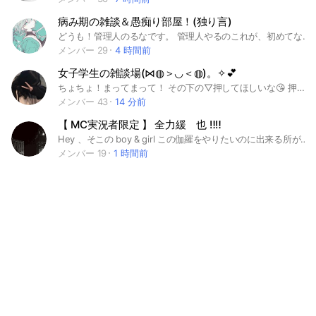
病み期の雑談＆愚痴り部屋！(独り言)
どうも！管理人のるなです。 管理人やるのこれが、初めてなので、やり方分からなかったら、教えてください！ 病み期来ちゃって、つらいよね、 ここは、病み期きた、人の愚痴り部屋です。 主チャでは、ぐちを、かかないでください！ サブトークルーム作るので、そこで、愚痴ってください！後、入ったらノートに、自己紹介をお願いします！多分毎日ライトしてるよー！ 楽しいから君も入ってこよー！
メンバー 29
4 時間前
女子学生の雑談場(⋈◍＞◡＜◍)。✧💕
ちょちょ！まってまって！ その下の▽押してほしいな😘 押してくれたの？！ありがとう🥰 ここは女子小中高校生の雑談場所だよ！ 恋愛事情とか悩み事とか相談したり 楽しく雑談する！！ みーんなでたくさん話そー💗 ✎︎＿＿＿＿＿＿＿＿＿＿＿＿＿＿ るーる ✏︎女子小中高校生だけ！ ✏︎荒らしはしない！ ✏︎人が不快に思うことはしない！ ✏︎サブだけ入るのはやめてね！ メインに入らないと人数把握できなくなっちゃうから、、 ✏︎初期アイコンはやめてほしいな💦 ここの子たちみーんな優しいから 話しやすいし雰囲気めっちゃいい！ ぜひ入ってね💕待ってるよ！ 承認めちゃ早だにょ 最近即抜けする人多くて困ってるので 即抜けしないでください😿 ︎︎◌3代目管理人です😔💗 #小学生#中学生#高校生#女子#少人数#小1#小2#小3#小4#小5#小6#中1#中2#中 3#高1#高2#高3#学生#勉強#雑談#悩み相談#恋愛#学校生活#学校#今日好き#今日好きになりました#今日好きファン#暇な人#相談#めいく#メイク#メイク研究部#めいく研究部#スプラ#すぷら#愚痴#ぐち#べんきょう#勉強#ゲーム#げーむ#ゲーム仲間募集#人狼#じんろう#楽しい#お悩み#お悩み相談 まだ見てるの？！もう何もないよ！ ええええーー！ まだ見てくれてるの？！ 流石に嬉しすぎるだろ💗 ってことは入ってくれるってことか！ ありがとぉー💗まってるで😘
メンバー 43
14 分前
【 MC実況者限定 】 全力緩ゝ也 ‼️‼️
Hey 、そこの boy & girl この伽羅をやりたいのに出来る所が少ない ... あまりこの伽羅掴めない ... ってなった事は無いかい ？ そんな人にオススメ ！ 虹桃以外で 、MC実況者ならフルオーケー ‼️ あまり名が轟いていなくても 有名でも 個人でもグループでも ！ 上手く也出来ないから 、練習用にしても ！ 全然OK ！ 勿論同顔も派生も️⭕️ ‼️ タグに入ってない人でも勿論️⭕️ ！ さぁ 、続きは中でお話しようか ここまで読んでるなら 、気になって居るんだろ ？ なら 、入っちゃおうよ 以下タグ 🏷 ＿＿＿＿＿＿ #旧戦争屋 #第一次我々だ #wrwrd #d！ #我々だ #獄中フレンズ #第二次我々だ #獄フレ #gkfr #新戦争屋 #mnps #モノパス #ワイテルズ #WT #白尾 #運営 #らっだぁ #unei #ぴくとはうす #pkt #赤髪のとも #gmtm #限界 #gnki #ぐちつぼ #日常組 #ntjo #メメントリ #mmntr #まじヤバ #まじめにヤバシティ #mzyb #mjyb #いんく #inc #ink #赤髪のとも #gmtm #也 #緩也 #MC実況者 #実況者 #マイクラ実況者 #個人勢
メンバー 19
1 時間前