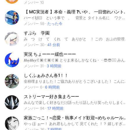
メンバー 10
【 MC実況者 】本命・義理 ❓いや 、 一目惚れハントだろ ‼️
ハーイ︎🙌🏻 という事で 、 背景と タイトル名に ワクワク して 見ちゃった 🫢⁉️💕︎︎ その名の通り、 気になり 姿見 𝕖𝕥𝕔 メロいやつとか 好きになりそうな奴がいたら 即ハント 🫶🏻😘 同顔、nrkr、槍目 、 愛重でも愛軽でも なんでも あり ❣️❣️ ハントだぜ も モニコ ・ ナイコ ゲーム 。 とにかく自由 。 やりまくれ ⁉️ やらないという 異論は 認めん ッ ‼️‼️ 俺が ダメと言うならば 従え ❣️❣️ 俺的に 槍目が 多いと 嬉しい 鴨 ... ❓ 👉🏻 👈🏻 💦 今回は 🌈🕒 虹桃 、 V CR 、 stgr は NG ❌ やりたいヤツいたら また 声かけてくれよな 。 基本は MC実況者 のみ だから 追加 欲しいとき 言ってな ✨️ 目指せ 過疎不足 状態 ‪行けるよなァ ‼️‼️ 需要 は そこの君 、 期待してんぜ 🫵🏻🫵🏻🫵🏻‬ ココまで 見てくれて サンキュー ⁉️ 建設 7 ／ 15 10人 達成 7 ／ 16 🎊🎉 20人 ヾ 7 ／ 18 ㊗️👏 30人 ヾ 7 ／ 20 🥳🎉 40人 ヾ 7 ／ 21 🫶🏻💕 50人 ヾ 7 ／ 24 🥰🫰🏻 タグ一覧🏷️ #MC実況者 #MC実況者nrkr #MC実況者限定 #MC実況者緩也 #ntjo #日常組 #unei #運営 #〇〇の主役は我々だ #wrwrd #d! #白尾 #ワイテルズ #モノパス #ぐちつぼ
メンバー 59
たった今
すぷら 学園
み つ け て くれ て ありがと ！ この おぷの管理人 宵 だよ( ᐛ ) 今入れば 古参 すぎて やばい（？ るーる せつめい するね🫶🏻 し て いい こと 関係募集 逆 に して！！ げーむ募集 して ほしい なっ💞 ノートに動画を貼る 全然 いーよ！！ しちゃ だめな こと 荒らし 即抜け わるぐち 個人情報❌ 常識は まもろー ね ！！ さあさあ！ ここ からは 楽しい がくえんの始まりだよ！ みどり の ぼたん を おして 入学して みて ね ！ ３０人目標！ 15人突破 ！ 6/28 創設~ 2026/05/16 🎶 #スプラ #スプラ学園
メンバー 30
41 分前
実況 ちょーーー緩也ーーー
𝑯𝒆𝒚𝑯𝒆𝒚🤙🏿🤙🏿🤙🏿 とりま来るしかなくね・・😎😎❤️‍🔥 みんな大好き実況緩也🤙🏿🤙🏿 ガティで緩🥱🥱 とにかく一旦騒ごうか⁉️⁉️👊🏿✨ 話はそれからだ‼️‼️ CR 、 V 、🌈🕒 も🈶🈶 バーカ緩い𝒄𝒉𝒂𝒏𝒏𝒆𝒍 同顔 、 派生 💮 ゆるゆるで待ってるからネ🫶🏿🫶🏿 説明だるいし一旦おいで🏄‍♂️🏄‍♂️ ⚠️騒げるやつ募集👊🏿👊🏿❤️‍🔥⚠️ たぐたぐたぐたぐたぐたぐたぐたぐたぐたぐ #実況 #実況者 #緩也#nrkr#也 #らっだぁ運営#ら民#ワイテルズ#日常組##主役は我々だ#限界#ぐちつぼ#M.S.S.Project#赤髪のとも#YASU#KUN#ぴくとはうす#ふうはや#カラフルピーチ#ドズル社#ゴラクバ!#メメントリ#CrazyRaccoon#CR#KR#ナポリの男たち#nqrse#ポッキー#TOP4#V#🌈🕒#まじめにヤバシティ
メンバー 31
3 時間前
しくふぁみさん各1！！
全枠埋まりました！ご協力ありがとうございました！ こんにちわっ！数あるおぷちゃの中このおぷちゃを開いてくれてありがとうございますっ！ 管理人のななです！ ここは、しくふぉにさまが大好きなしくふぁみさんが"仲良く推し活"をする場所ですっ！ おぷちゃに入ったら気軽に話に参加してきてくれると嬉しいですっ！！ ᩚ入るための条件 ᩚ ・ためぐち大丈夫な人 ・推し様が大好きな人 ・公式ルールを守れる人 ・悪口を言わない人 ・全力で推し活が出来る人 です！条件が満たしてない人は、ごめんなさい、参加許可をすることが出来ないです、 ᩚ現在の枠 ᩚ 🍍/🗝️ 🦈/🗝(管理人) 🌸/🗝️ 📢/🗝 👑/🗝 🍵/🗝 ※リアコ様、同担拒否様大歓迎です 弱オタ、強オタ関係なく楽しくそして、仲良く推し活を一緒にしましょっ！♪ 2025/08/12 中1〜中3まで #シクフォニ #シクファミ #中1から中3まで #推し活
メンバー 6
6 時間前
ストリーマー好き集まろーー
みんなで楽しく好きなだけ語ったり話したり笑ったりしまくりましょーー！ #ストリーマー #youtube #twitch #mildom #vtuber #SHAKA #釈迦 #SPYGEA #vdk #ボドカ #k4sen #stylishnoob #関優太 #にじさんじ #ぶいすぽっ！#ぶいすぽ #ホロライブ #ホロスターズ #vaultroom #CR #crazyracoon #おじじ #jasper7se #じゃすぱー #mother3rd #スタンミ #赤見かるび #けんき #らっだぁ #ぐちつぼ #CRカップ #だるまいずごっど #ありさか #vanilla #ふらんしすこ #おっほ #うるか #rion #obo #わいわい #カワセ #kamito #トナカイト #ヘンディー #Clutch_Fi #猫麦とろろ #ナチョ #なちょ猫 #夜よいち #らいじん #狂気山脈 #マダミス #エペ #バロラント #ヴァロ #APEX #valorant #LoL #OW #overwatch #オメスト #原神 #マイクラ #コードネーム #フォールガイズ #二次会 #ローレン #葛葉 #叶 #イブラヒム #アルスアルマル #エクスアルビオ #エビオ #不破湊 #ぷてち #なんかじゃない #天月 #wokka #スト6 #ビースト #山田涼介 #本田翼 #加藤純一 #布団ちゃん #はんじょう #はんぜう #蛇足 #LEON代表 #zerost #たぬき忍者 #象先輩 #乾殿 #ニキ #おいたん #兄貴 #おいす #オイス #ご当地ボドカ #rust #ark #GTA #グラセフ #スト鯖 #ノリノリノリアキ #鈴木ノリアキ #ブルプロ #おれあぽ #BIG #knr #渋谷ハル #ネオポルテ #アステルレダ #呪物 #白雪レイド
メンバー 94
17 時間前
家族ごっこ！~恋愛・執事メイド歓迎~めちゃルール緩いよおー！
やっ ほ ぉー！ あれ君もしかして 見てくれた ！？ 嬉しすぎる ！ ！ ここでは 『緩すぎる()家族ごっこ』 を しているよ！ 家族ごっこ って言っても ここは 家族表ない 所 だから 、 好きな役 やれるよ !! 家族ごっこ の他にも 家族でも恋愛や双子 もできちゃう！(3つ子等は私か副官に聞いてね~) メイド 執事 も大歓迎！ 苗字 は『悠亜口』だよ！(ゆあぐち) （（最近つけない人多くて😭😭 メイドとかじゃなかったらつけて欲しいな😭 名前は人が傷つかな名前なら比較的何でもOK！ ルールや役決めは中に入ってから説明や役決めしよ〜 まあまあ、気軽に入ってください！ 全然老若男女問わず入ってもらって️⭕️です！ 見学の場合は『見学』という名前で入ってね！同じ名前で入れない場合はビックリマークとかクエスチョンマーク(はてなまーく)とかもつけてもらっておkです！ 初期アイコンは参加リク通さないからそこだけ注意してねー！
メンバー 36
7 時間前