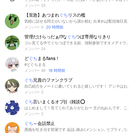
メンバー 33
【至急】あつまれ
ぐち
リスの檻
気軽に話せる同士がいないから誰か頼む 出来れば配信毎日見てる人とか 見てなくたっていいから同士本当に頼む #ぐちつぼ
メンバー 9
20 時間前
管理だけらっだぁ⁉️な
ぐち
つぼ専用なりきり
コレ見てる中でぐちつぼできる奴、強制参加ですオメデトウ。 ココは名前通りぐちつぼだけの専用なりきり❣️デス❣️ 基本的に緩也だし特に書くこともないからとりあえず入れよ。ぐちつぼ初也でも大丈夫😀沢山のプロつぼ達が教えてくれるヨーン ぐちつぼなら派生でもなんでも🙆‍♀️だから色んなサボテンを俺に見せてね １５人から承認開始だから早く来て！フン ちなみに権力乱用で管理だけらっだぁが許されます。ハイ。お前らは許されないけど許してね❣️テヘッ❣️ 「 メロいぐちつぼに 、囲まれたいんだ 。 」 #ぐちつぼ #限界 #gnki #gt #ＭＣ実況者 #実況者 #也 #nrkr #なりきり
メンバー 24
ど
ぐち
まるfans！
#どぐちまる
メンバー 49
18 時間前
ぐち
兄貴のファンクラブ
自己紹介をノートに書いてくれると嬉しいです！ アンチはおかえりくださいあらしもです #ぐちつぼ#ファンクラブ#兄貴 黒っぽの兄貴最高
メンバー 3
ぐち
言いまくるオプ((（雑談⭕️
はじめまして！見てくれてありがとおー 主のねおんです、ここのオプは名前の通り、ぐちを言いまくるオプです！ あんまりよくない感じだけどストレスたまるほうが良くないから入った方が100億倍得です！だから見た人全員入ろうね！((( まあこれは禁止って言うまでもないだろうしマナーをもってぐちを言いまくろう！ww あ、ねおんもぐち話すからね？w ちなみに雑談もおけです！
メンバー 3
ぐち
～会話禁止
愚痴を吐き出す部屋です 会話､絡み(メンション､リプライ､リアクション)禁止です 気楽に吐き出そう❗️ 溜めないでドンドン吐き出そう❗️ リフレッシュしてねー⤴️ ルールゆるいです👍️ #ぐち #愚痴 #グチ #独り言 #ひとり言 #呟き #つぶやき #ぼやき #ボヤキ #吐き出す #毒づく #ストレス #ストレス発散 #リフレッシュ #さっぱり #サッパリ #暇 #暇人 #ひま #ヒマ #ぼっち #マイペース #やってらんない #強制 #強制退会 #強制された