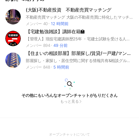
(大阪)不動産投資 不動産売買マッチング
不動産売買マッチング 大阪の不動産売買に特化したマッチングチャットです。 地域に特化した情報や、地元業者との繋がりも提供します。 #不動産 #不動産投資 #不動産情報交換 #マッチング #投資家 #不動産売買 #情報交換
メンバー 40
12 時間前
【宅建勉強雑談】講師在籍🏫
【管理人】現役宅建講師歴25年 ・宅建士試験を受ける人のモチベーション管理。 ・参加するだけで宅建士試験に合格する可能性満載のオープンチャットです。 #宅建 #宅建士 #管理業務主任者 #法律の勉強 #宅建士の勉強 #宅地建物取引士 #宅建2022 #就活 #資格取得 #法律 #不動産経営 #社会人の勉強垢 #転職したい #金融 #保険 #ビジネススキルアップ #ビジネススキル #拓明館 #不動産 #不動産の勉強 #不動産の知識 #不動産の学校 #不動産の教科書 #不動産業界#就活#宅建勉強アカ
メンバー 894
49 分前
【住まいの相談部屋】部屋探し/賃貸/一戸建/マンション/新築/中古/住宅ローン/一人暮らし/不動産
部屋探し・家探し・居住空間に関する情報共有&相談グループです。消費者目線での不動産に関する情報交換を主な目的としており、貸主、管理会社、仲介業者等 参加可能ですが、営業活動や個別の連絡はお控えくだい。相互理解を深める場として各位にメリットがございますので、この観点からご活用ください。 #一人暮らし #部屋探し #物件探し #賃貸 #一戸建て #アパート #マンション #不動産 #同棲 #お部屋探し #同棲 #新婚
メンバー 848
5 時間前
その他にもいろんなオープンチャットがもりだくさん
もっと見る
(Open
オープンチャットについて