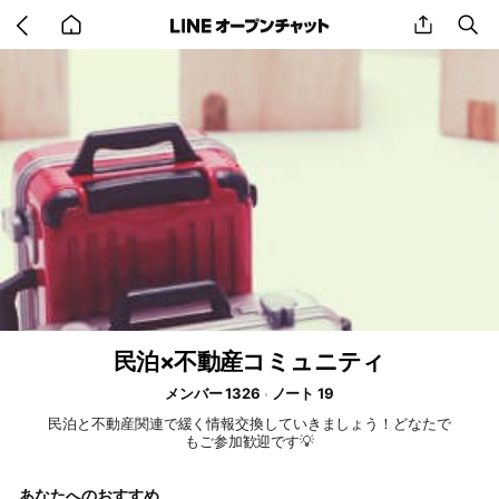
Go
share
se
back
to
home
民泊×不動産コミュニティ
メンバー 1326
ノート 19
民泊と不動産関連で緩く情報交換していきましょう！どなたで
もご参加歓迎です💡
あなたへのおすすめ