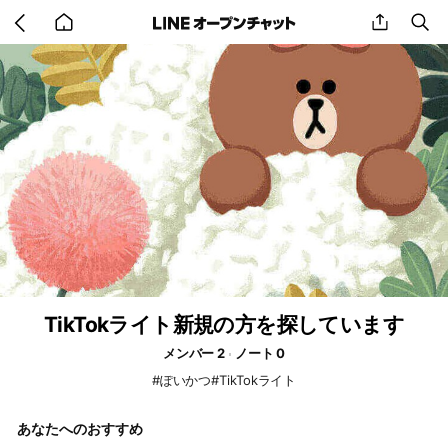
Go
share
se
back
to
home
TikTokライト新規の方を探しています
メンバー 2
ノート 0
#ぽいかつ#TikTokライト
あなたへのおすすめ