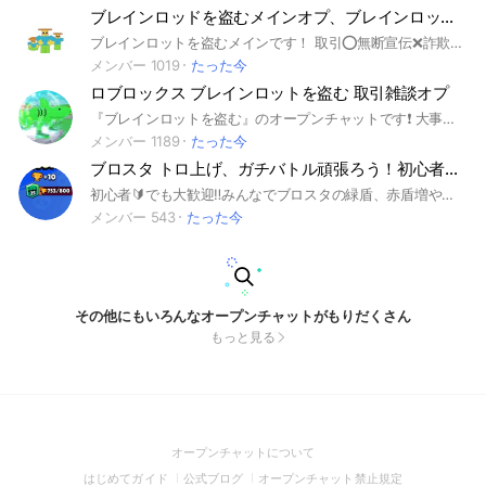
ブレインロッドを盗むメインオプ、ブレインロットを盗む、初心者大歓迎、
ブレインロットを盗むメインです！ 取引️⭕️無断宣伝❌詐欺❌クロトレ️⭕️ ブロフルもありだよー 楽しくやろうね ノートは自由に使ってね
メンバー 1019
たった今
ロブロックス ブレインロットを盗む 取引雑談オプ
『ブレインロットを盗む』のオープンチャットです❗️ 大事なノートを見てみんなで仲良く取引や雑談をしましょう❗️ ブロフルなどの他ゲー取引もOK‼️ ⭐️大事なノート絶対読んでね‼️ #ブレインロットを盗む #ロブロックス #ロブロ #Steal a brainrot #Roblox #ブレインロッド
メンバー 1189
たった今
ブロスタ トロ上げ、ガチバトル頑張ろう！初心者、上級者誰でも歓迎‼️
初心者🔰でも大歓迎‼️みんなでブロスタの緑盾、赤盾増やそう。あ、あとトロもねー 荒らしは禁止❌ スタンプ連打 暴言 別のゲームのはなし 入ってくる時初期アイコンやめてね 大事なノートよんでね 雑談多めだけど許してね よろしく！
メンバー 543
たった今
その他にもいろんなオープンチャットがもりだくさん
もっと見る
(Open
オープンチャットについて
in
(Open
(Open
(Open
はじめてガイド
公式ブログ
オープンチャット禁止規定